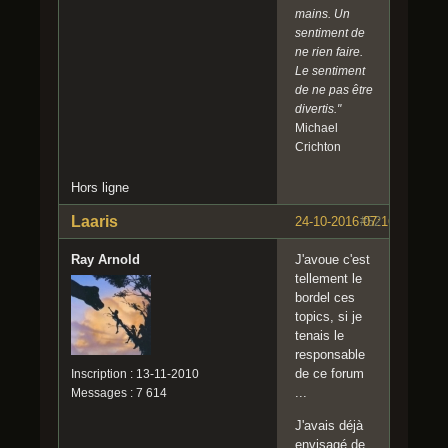
mains. Un
sentiment de
ne rien faire.
Le sentiment
de ne pas être
divertis."
Michael
Crichton
Hors ligne
Laaris
24-10-2016 07:16:57
#52
Ray Arnold
J'avoue c'est
tellement le
bordel ces
topics, si je
tenais le
responsable
de ce forum
Inscription : 13-11-2010
...
Messages : 7 614
J'avais déjà
envisagé de