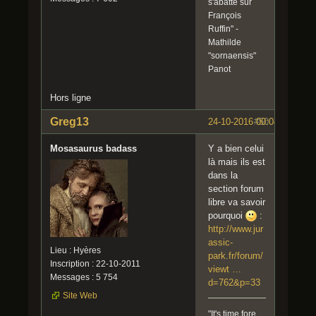
s'abatte sur
François
Ruffin" -
Mathilde
"sornaensis"
Panot
Hors ligne
Greg13
24-10-2016 00:04:40
#50
Mosasaurus badass
Y a bien celui
là mais ils est
dans la
section forum
libre va savoir
pourquoi
:
http://www.jur
assic-
Lieu : Hyères
park.fr/forum/
Inscription : 22-10-2011
viewt …
Messages : 5 754
d=762&p=33
Site Web
"It's time fore