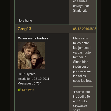
et semble
envoyé par
Stark ici).
Hors ligne
Greg13
08-12-2016 04:38:41
#59
Mosasaurus badass
Mais sans
toiles entre
les jambes il
va pas juste
tomber ?
Sinon idée
ingénieuse
pour intégrer
Lieu : Hyères
les toiles
Inscription : 22-10-2011
sous les bras.
Messages : 5 754
Site Web
"It's time fore
the Jedi... To
end." Luke
Skywalker.
2017.