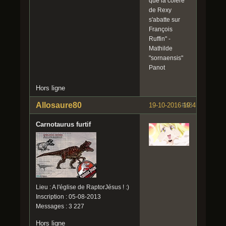
que la colère
de Rexy
s'abatte sur
François
Ruffin" -
Mathilde
"sornaensis"
Panot
Hors ligne
Allosaure80
19-10-2016 19:41:07
#43
Carnotaurus furtif
Lieu : A l'église de RaptorJésus ! :)
Inscription : 05-08-2013
Messages : 3 227
Hors ligne