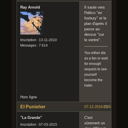
Ray Arnold
Il saute vers
l'hélico "en
fosbury" et le
plan d'après il
passe au-
dessus "sur
le ventre".
Inscription : 13-11-2010
Messages : 7 614
You either die
as a fan or wait
for enough
sequels to see
yourself
become the
hater.
Hors ligne
El Punisher
07-12-2016 23:53:59
#58
"La Grande"
C'est
sûrement un
Inscription : 07-03-2015