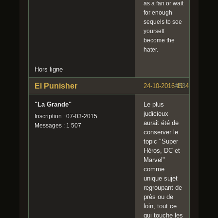
as a fan or wait
for enough
sequels to see
yourself
become the
hater.
Hors ligne
El Punisher
24-10-2016 11:42:09
#53
"La Grande"
Le plus
judicieux
Inscription : 07-03-2015
aurait été de
Messages : 1 507
conserver le
topic "Super
Héros, DC et
Marvel"
comme
unique sujet
regroupant de
près ou de
loin, tout ce
qui touche les