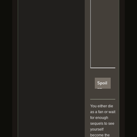
Spoil
er:
Clique
r pour
lire
You either die
as a fan or wait
for enough
Kamo
sequels to see
ulox
yourself
become the