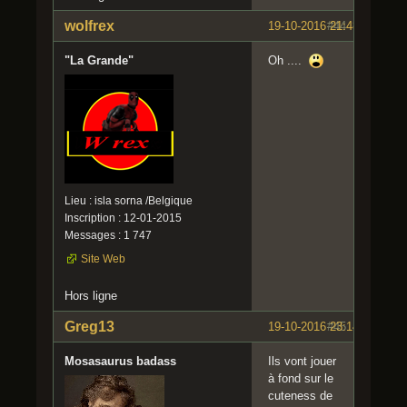
wolfrex
19-10-2016 21:48:41
#44
"La Grande"
Oh ....
Lieu : isla sorna /Belgique
Inscription : 12-01-2015
Messages : 1 747
Site Web
Hors ligne
Greg13
19-10-2016 23:14:14
#45
Mosasaurus badass
Ils vont jouer
à fond sur le
cuteness de