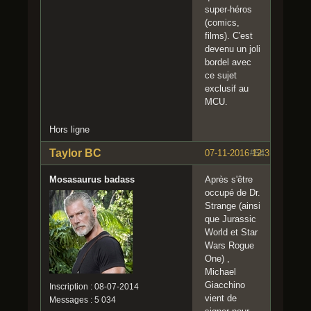
super-héros
(comics,
films). C'est
devenu un joli
bordel avec
ce sujet
exclusif au
MCU.
Hors ligne
Taylor BC
07-11-2016 12:35:28
#54
Mosasaurus badass
Après s'être
occupé de Dr.
Strange (ainsi
que Jurassic
World et Star
Wars Rogue
One) ,
Michael
Giacchino
Inscription : 08-07-2014
vient de
Messages : 5 034