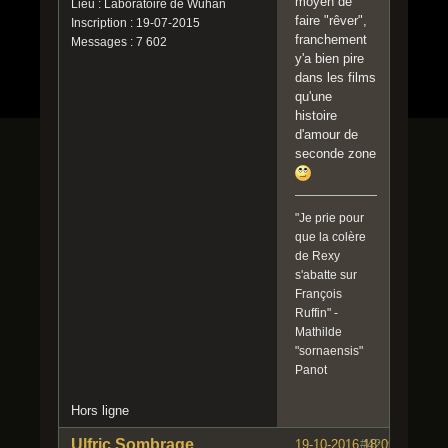
moyen de
Lieu : Laboratoire de Wuhan
faire "rêver",
Inscription : 19-07-2015
franchement
Messages : 7 602
y'a bien pire
dans les films
qu'une
histoire
d'amour de
seconde zone
"Je prie pour
que la colère
de Rexy
s'abatte sur
François
Ruffin" -
Mathilde
"sornaensis"
Panot
Hors ligne
Ulfric Sombrage
19-10-2016 18:09:25
#42