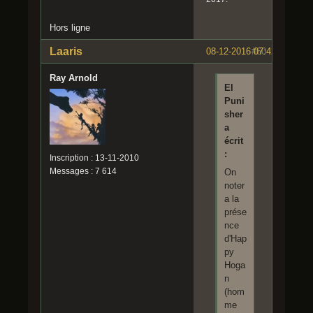
Hors ligne
Laaris
08-12-2016 07:42:34
#60
Ray Arnold
El
Puni
sher
a
écrit
:
Inscription : 13-11-2010
Messages : 7 614
On
noter
a la
prése
nce
d'Hap
py
Hoga
n
(hom
me