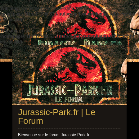
Warning
: Undefined variable $ezbbc_config in
/homepages/41/d391060533/htdocs/jp/forum/plugins/ezbbc/ezbbc
on line
410
Warning
: Trying to access array offset on null in
/homepages/41/d391060533/htdocs/jp/forum/plugins/ezbbc/ezbbc
on line
410
Jurassic-Park.fr | Le
Forum
Bienvenue sur le forum Jurassic-Park.fr