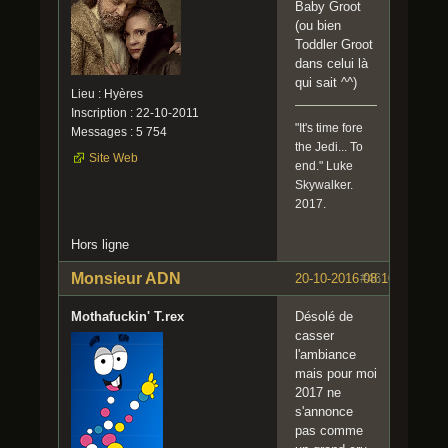
Baby Groot
(ou bien
Toddler Groot
dans celui là
qui sait ^^)
Lieu : Hyères
Inscription : 22-10-2011
"It's time fore
Messages : 5 754
the Jedi... To
Site Web
end." Luke
Skywalker.
2017.
Hors ligne
Monsieur ADN
20-10-2016 08:10:03
#46
Mothafuckin' T.rex
Désolé de
casser
l'ambiance
mais pour moi
2017 ne
s'annonce
pas comme