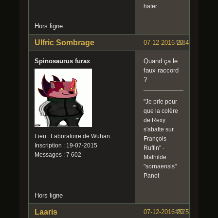
hater.
Hors ligne
Ulfric Sombrage
07-12-2016 20:47:06
#56
Spinosaurus furax
Quand ça le
faux raccord
?
"Je prie pour
que la colère
de Rexy
s'abatte sur
Lieu : Laboratoire de Wuhan
François
Inscription : 19-07-2015
Ruffin" -
Messages : 7 602
Mathilde
"sornaensis"
Panot
Hors ligne
Laaris
07-12-2016 20:53:17
#57