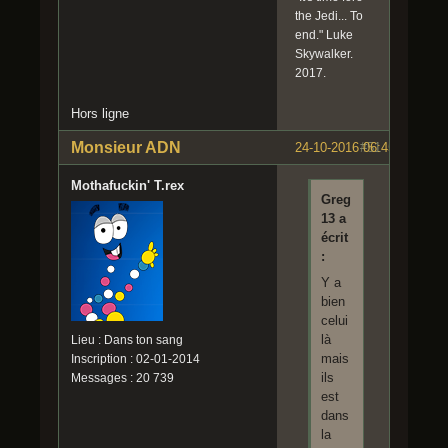
the Jedi... To
end." Luke
Skywalker.
2017.
Hors ligne
Monsieur ADN
24-10-2016 06:45:11
#51
Mothafuckin' T.rex
Greg
13 a
écrit
:
Y a
bien
celui
là
Lieu : Dans ton sang
mais
Inscription : 02-01-2014
ils
Messages : 20 739
est
dans
la