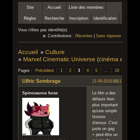
Site
Accueil
Liste des membres
Règles
Recherche
Inscription
Identification
Vous n'êtes pas identifié(e).
Contributions :
Récentes
|
Sans réponse
Accueil
»
Culture
»
Marvel Cinematic Universe (cinéma et série
Pages :
Précédent
1
2
3
4
5
…
10
Suivant
Ulfric Sombrage
21-09-2016 13:19:19
#41
Spinosaurus furax
Le film a des
défauts bien
plus important
qu'une simple
histoire
d'amour. C'est
juste un gag
+ peut-être un