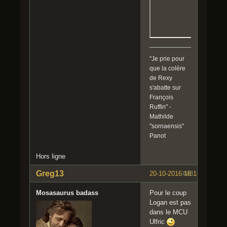
"Je prie pour
que la colère
de Rexy
s'abatte sur
François
Ruffin" -
Mathilde
"sornaensis"
Panot
Hors ligne
Greg13
20-10-2016 18:15:58
#48
Mosasaurus badass
Pour le coup
Logan est pas
dans le MCU
Ulfric