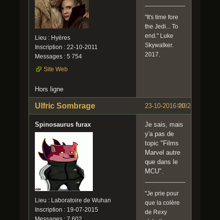
"It's time fore
the Jedi... To
end." Luke
Lieu : Hyères
Skywalker.
Inscription : 22-10-2011
2017.
Messages : 5 754
Site Web
Hors ligne
Ulfric Sombrage
23-10-2016 20:24:47
#49
Spinosaurus furax
Je sais, mais
y'a pas de
topic "Films
Marvel autre
que dans le
MCU".
"Je prie pour
Lieu : Laboratoire de Wuhan
que la colère
Inscription : 19-07-2015
de Rexy
Messages : 7 602