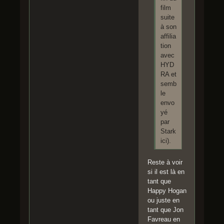
film
suite
à son
affilia
tion
avec
HYD
RA et
semb
le
envo
yé
par
Stark
ici).
Reste à voir
si il est là en
tant que
Happy Hogan
ou juste en
tant que Jon
Favreau en