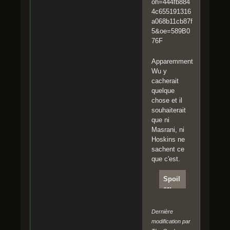
Apparemment
Wu y
cacherait
quelque
chose et il
souhaiterait
que ni
Masrani, ni
Hoskins ne
sachent ce
que c'est.
Spoil
er:
Clique
r pour
Dernière
lire
modification par