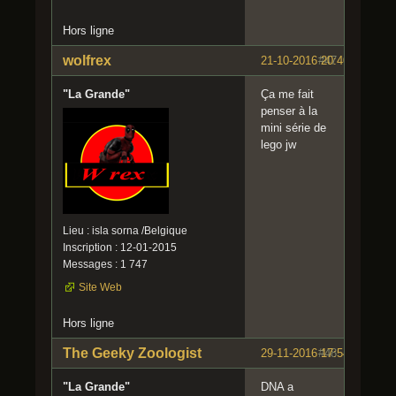
on de
cet
Hors ligne
hybrid
e.
wolfrex
21-10-2016 20:40:55
#47
"La Grande"
Ça me fait
penser à la
mini série de
lego jw
Lieu : isla sorna /Belgique
Inscription : 12-01-2015
Messages : 1 747
Site Web
Hors ligne
The Geeky Zoologist
29-11-2016 17:54:23
#48
"La Grande"
DNA a