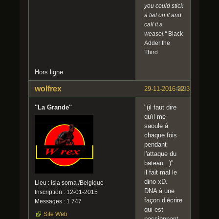
you could stick
a tail on it and
call it a
weasel."
Black
Adder the
Third
Hors ligne
wolfrex
29-11-2016 22:36:39
#49
"La Grande"
"(il faut dire
qu'il me
saoule à
chaque fois
pendant
l'attaque du
bateau...)"
il fait mal le
dino xD.
Lieu : isla sorna /Belgique
DNA à une
Inscription : 12-01-2015
façon d’écrire
Messages : 1 747
qui est
Site Web
passionnant