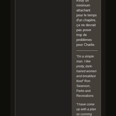
Kirby un
minimum
attachant
pour le temps
d'un chapitre,
ça ne devrait
pas poser
trop de
problèmes
pour Charlie.
"
I'm a simple
man. I like
pretty, dark-
haired women
and breakfast
food
" Ron
Swanson,
Parks and
Recreations
"I have come
up with a plan
so cunning