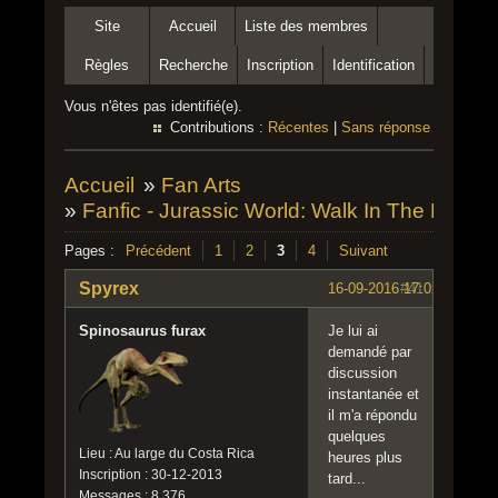
Site
Accueil
Liste des membres
Règles
Recherche
Inscription
Identification
Vous n'êtes pas identifié(e).
Contributions :
Récentes
|
Sans réponse
Accueil
»
Fan Arts
»
Fanfic - Jurassic World: Walk In The Park
Pages :
Précédent
1
2
3
4
Suivant
Spyrex
16-09-2016 17:02:57
#41
Spinosaurus furax
Je lui ai
demandé par
discussion
instantanée et
il m'a répondu
quelques
Lieu : Au large du Costa Rica
heures plus
Inscription : 30-12-2013
tard...
Messages : 8 376