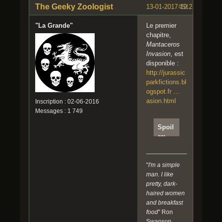
The Geeky Zoologist
13-01-2017 19:21:17
#51
"La Grande"
Le premier
chapitre,
Mantaceros
Invasion
, est
disponible :
http://jurassic
parkfictions.bl
ogspot.fr …
asion.html
Inscription : 02-06-2016
Messages : 1 749
Spoil
er:
Clique
r pour
lire
"
I'm a simple
man. I like
pretty, dark-
On y
haired women
retrou
and breakfast
ve ce
food
" Ron
bon
Swanson,