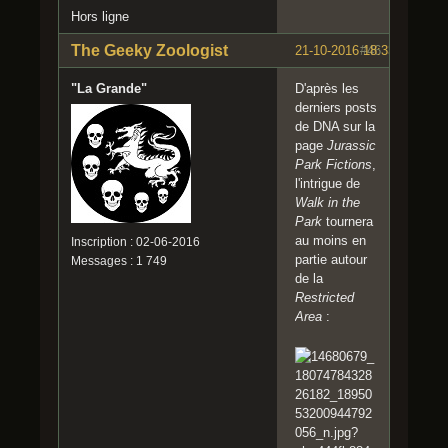
Hors ligne
The Geeky Zoologist
21-10-2016 18:33:57
#46
"La Grande"
D'après les
derniers posts
de DNA sur la
page
Jurassic
Park Fictions
,
l'intrigue de
Walk in the
Park
tournera
au moins en
Inscription : 02-06-2016
partie autour
Messages : 1 749
de la
Restricted
Area
: