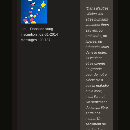
"Dans d'autres
siècles, les
êtres humains
voulaient êtres
Lieu : Dans ton sang
sauvés, ou
Inscription : 02-01-2014
améliorés, ou
Messages : 20 737
libérés, ou
éduqués. Mais
dans le nôtre,
ils veulent
êtres divertis.
La grande
peur de notre
siècle n'est
pas la maladie
ou la mort,
mais l'ennui.
Un sentiment
de temps libre
entre nos
mains. Un
sentiment de
ne rien faire.