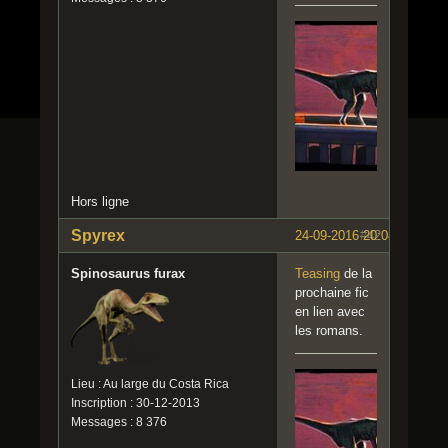
Hors ligne
Spyrex
24-09-2016 20:04:26
#42
Spinosaurus furax
Teasing
de la
prochaine fic
en lien avec
les romans.
Lieu : Au large du Costa Rica
Inscription : 30-12-2013
Messages : 8 376