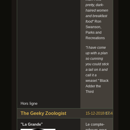
un
d
pretty, dark-
chapit
a
haired women
re
n
and breakfast
compl
s
food
" Ron
et
I
Swanson,
avec
n
Parks and
spiny
c
Recreations
dans
i
ses
d
"I have come
fics
e
up with a plan
n
so cunning
t
you could stick
C
a tail on it and
l
call it a
a
weasel."
Black
r
Adder the
i
Third
s
s
Hors ligne
a
?
The Geeky Zoologist
15-12-2018 17:48:57
#55
Q
u
"La Grande"
Le compte-
a
rebours pour