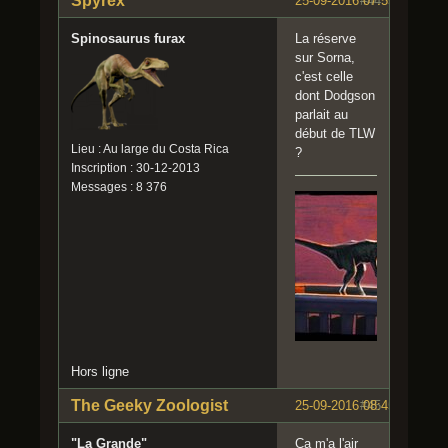
Spyrex
25-09-2016 07:55:52
#44
Spinosaurus furax
La réserve
sur Sorna,
c'est celle
dont Dodgson
parlait au
début de TLW
Lieu : Au large du Costa Rica
?
Inscription : 30-12-2013
Messages : 8 376
Hors ligne
The Geeky Zoologist
25-09-2016 08:45:58
#45
"La Grande"
Ça m'a l'air