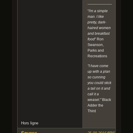
"
I'm a simple
man. I like
pretty, dark-
haired women
and breakfast
food
" Ron
Swanson,
Parks and
Recreations
"I have come
up with a plan
so cunning
you could stick
a tail on it and
call it a
weasel."
Black
Adder the
Third
Hors ligne