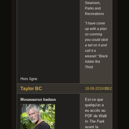
Swanson,
e
Parks and
n
Recreations
r
e
"I have come
o
up with a plan
n
so cunning
v
you could stick
o
a tail on it and
i
call it a
t
weasel."
Black
s
Adder the
o
Third
n
f
Hors ligne
œ
t
Taylor BC
18-09-2019 10:25:43
#56
u
s
Mosasaurus badass
Est-ce que
d
quelqu'un a
a
eu accès au
n
PDF de
Walk
s
In The Park
u
avant la