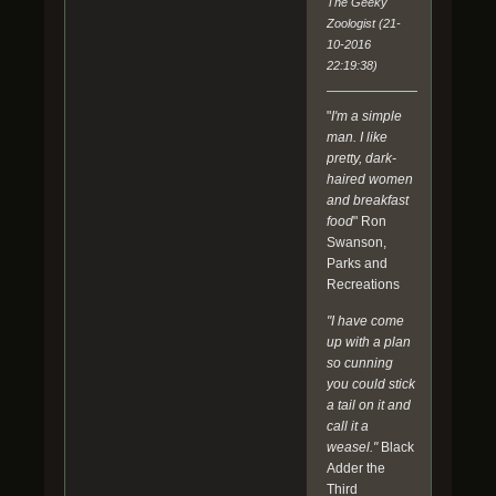
The Geeky
Proba
Zoologist (21-
bleme
10-2016
nt
22:19:38)
d'autr
es
"
I'm a simple
hybrid
man. I like
es
pretty, dark-
dont
haired women
le
and breakfast
stégo
food
" Ron
cérato
Swanson,
ps
Parks and
puisq
Recreations
ue il
illustr
"I have come
e une
up with a plan
citatio
so cunning
n de
you could stick
Grant
a tail on it and
avec
call it a
une
weasel."
Black
représ
Adder the
entati
Third