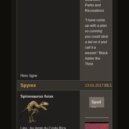
vieux
Parks and
spiny
Recreations
s'appr
êtant
"I have come
à
up with a plan
s'inst
so cunning
aller
you could stick
sur
a tail on it and
Isla
call it a
Manta
weasel."
Black
ceros,
Adder the
l'une
Third
des
îles
Hors ligne
de
l'archi
Spyrex
13-01-2017 21:13:24
#52
pel
des
Spinosaurus furax
Cinq
Spoil
Morts
er:
.
Clique
Quan
r pour
d on y
lire
pense
Lieu : Au large du Costa Rica