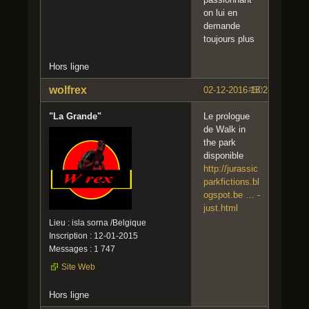
on lui en
demande
toujours plus
Hors ligne
wolfrex
02-12-2016 18:28:51
#50
"La Grande"
Le prologue
de Walk in
the park
disponible
http://jurassic
parkfictions.bl
ogspot.be … -
just.html
Lieu : isla sorna /Belgique
Inscription : 12-01-2015
Messages : 1 747
Site Web
Hors ligne