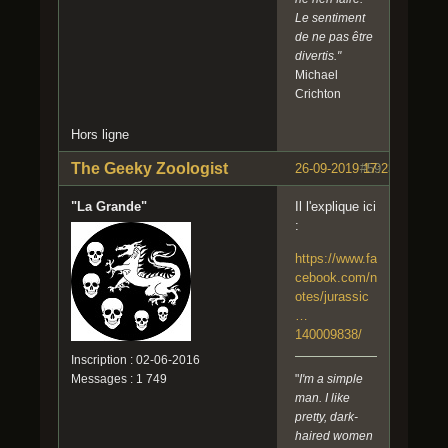
Le sentiment
de ne pas être
divertis."
Michael
Crichton
Hors ligne
The Geeky Zoologist
26-09-2019 17:23:43
#59
"La Grande"
Il l'explique ici
:
https://www.fa
cebook.com/n
otes/jurassic
…
140009838/
Inscription : 02-06-2016
Messages : 1 749
"
I'm a simple
man. I like
pretty, dark-
haired women