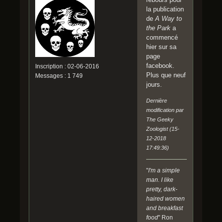
n
la publication
d
de
A Way to
?
the Park
a
C
commencé
'
hier sur sa
e
page
s
facebook.
Inscription : 02-06-2016
t
Plus que neuf
Messages : 1 749
p
jours.
a
s
Dernière
j
modification par
u
The Geeky
s
Zoologist (15-
t
12-2018
e
17:49:36)
u
n
"
I'm a simple
c
man. I like
a
pretty, dark-
m
haired women
é
and breakfast
o
food
" Ron
g