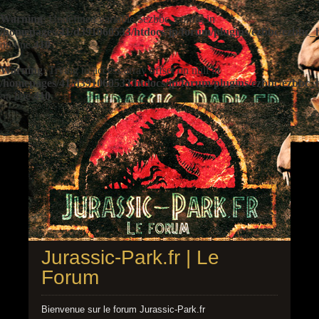
Warning
: Undefined variable $ezbbc_config in
/homepages/41/d391060533/htdocs/jp/forum/plugins/ezbbc/ezbbc
on line
410
Warning
: Trying to access array offset on null in
/homepages/41/d391060533/htdocs/jp/forum/plugins/ezbbc/ezbbc
on line
410
Jurassic-Park.fr | Le
Forum
Bienvenue sur le forum Jurassic-Park.fr