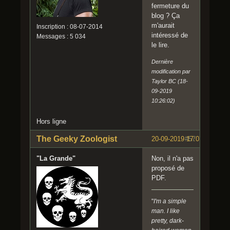
n
fermeture du
e
blog ? Ça
c
m'aurait
Inscription : 08-07-2014
u
intéressé de
Messages : 5 034
v
le lire.
e
?
Dernière
modification par
Taylor BC (18-
09-2019
10:26:02)
Hors ligne
The Geeky Zoologist
20-09-2019 17:07:18
#57
"La Grande"
Non, il n'a pas
proposé de
PDF.
"
I'm a simple
man. I like
pretty, dark-