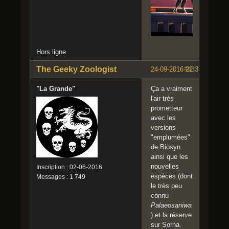
Hors ligne
The Geeky Zoologist
24-09-2016 22:37:23
#43
"La Grande"
Ça a vraiment
l'air très
prometteur
avec les
versions
"emplumées"
de Biosyn
ainsi que les
nouvelles
Inscription : 02-06-2016
espèces (dont
Messages : 1 749
le très peu
connu
Palaeosaniwa
) et la réserve
sur Sorna.