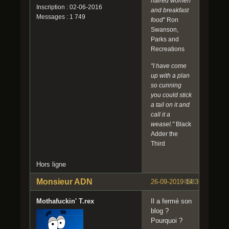
haired women
Inscription : 02-06-2016
and breakfast
Messages : 1 749
food
" Ron
Swanson,
Parks and
Recreations
"I have come
up with a plan
so cunning
you could stick
a tail on it and
call it a
weasel."
Black
Adder the
Third
Hors ligne
Monsieur ADN
26-09-2019 14:36:57
#58
Mothafuckin' T.rex
Il a fermé son
blog ?
Pourquoi ?