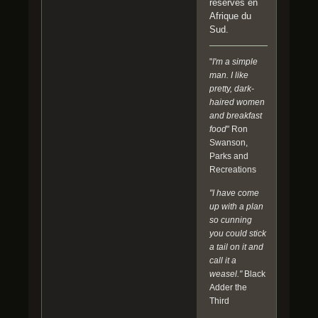
réserves en
Afrique du
Sud.
"
I'm a simple
man. I like
pretty, dark-
haired women
and breakfast
food
" Ron
Swanson,
Parks and
Recreations
"I have come
up with a plan
so cunning
you could stick
a tail on it and
call it a
weasel."
Black
Adder the
Third