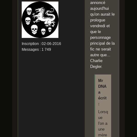
annoncé
aujourd'hui
qu'on aurait le
prologue
vendredi et
que le
personnage
principal de la
Inscription : 02-06-2016
fic ne serait
Messages : 1 749
autre que...
Charlie
Degler.
Mr
DNA
a
écrit
:
Lorsq
ue
l'on a
une
mère