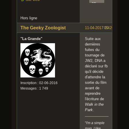
er:
r
Cinq
Clique
:
Morts
r pour
C
.
Hors ligne
lire
l
i
The Geeky Zoologist
11-04-2017 20:20:30
#54
q
Non
u
le
"La Grande"
Suite aux
e
fœtus
dernières
r
dans
fuites du
p
une
tournage de
o
cuve
JW2, DNA a
u
c'est
déclaré sur fb
r
de
qu'il décide
l
moi,
d'attendre la
i
dans
sortie du film
Inscription : 02-06-2016
r
incide
avant de
Messages : 1 749
e
nt
reprendre
Claris
l'écriture de
sa il
I
Walk in the
le fait
l
Park
.
déjà
e
naître
s
"
I'm a simple
, il a
t
man. I like