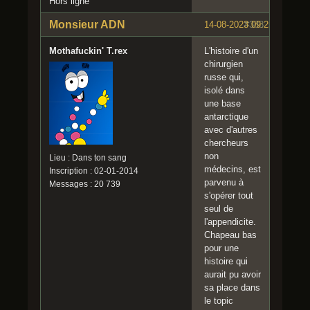
Hors ligne
Monsieur ADN
14-08-2023 09:25:18
#383
Mothafuckin' T.rex
L'histoire d'un
chirurgien
russe qui,
isolé dans
une base
antarctique
avec d'autres
chercheurs
non
Lieu : Dans ton sang
médecins, est
Inscription : 02-01-2014
parvenu à
Messages : 20 739
s'opérer tout
seul de
l'appendicite.
Chapeau bas
pour une
histoire qui
aurait pu avoir
sa place dans
le topic