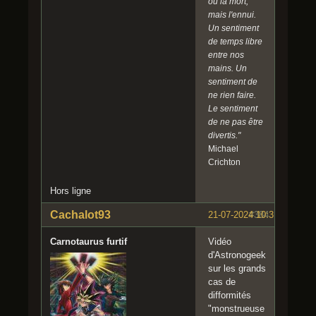
ou la mort,
mais l'ennui.
Un sentiment
de temps libre
entre nos
mains. Un
sentiment de
ne rien faire.
Le sentiment
de ne pas être
divertis."
Michael
Crichton
Hors ligne
Cachalot93
21-07-2024 10:31:52
#384
Carnotaurus furtif
Vidéo
d'Astronogeek
sur les grands
cas de
difformités
"monstrueuse