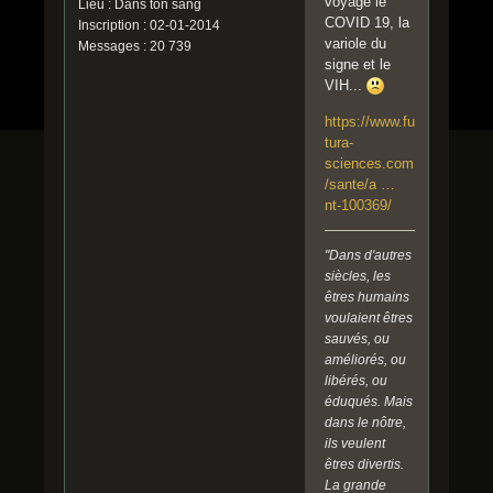
voyage le
Lieu : Dans ton sang
COVID 19, la
Inscription : 02-01-2014
variole du
Messages : 20 739
signe et le
VIH...
https://www.fu
tura-
sciences.com
/sante/a …
nt-100369/
"Dans d'autres
siècles, les
êtres humains
voulaient êtres
sauvés, ou
améliorés, ou
libérés, ou
éduqués. Mais
dans le nôtre,
ils veulent
êtres divertis.
La grande