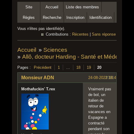
Site
Accueil
Liste des membres
Règles
Recherche
Inscription
Identification
Vous n'êtes pas identifié(e).
Contributions :
Récentes
|
Sans réponse
Accueil
»
Sciences
»
Allô, docteur Harding - Santé et Médecine
Pages :
Précédent
1
…
18
19
20
Monsieur ADN
24-08-2022 18:41:37
#381
Mothafuckin' T.rex
Vraiment pas
de bol, un
italien de
retour de
vacances en
Espagne a
contracté
pendant son