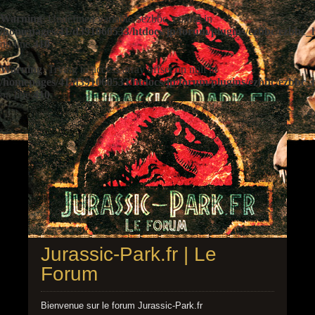
Warning
: Undefined variable $ezbbc_config in
/homepages/41/d391060533/htdocs/jp/forum/plugins/ezbbc/ezbbc
on line
410
Warning
: Trying to access array offset on null in
/homepages/41/d391060533/htdocs/jp/forum/plugins/ezbbc/ezbbc
on line
410
Jurassic-Park.fr | Le
Forum
Bienvenue sur le forum Jurassic-Park.fr