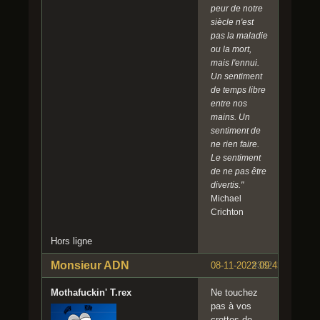
peur de notre
siècle n'est
pas la maladie
ou la mort,
mais l'ennui.
Un sentiment
de temps libre
entre nos
mains. Un
sentiment de
ne rien faire.
Le sentiment
de ne pas être
divertis."
Michael
Crichton
Hors ligne
Monsieur ADN
08-11-2022 09:43:24
#382
Mothafuckin' T.rex
Ne touchez
pas à vos
crottes de