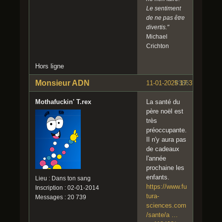
Le sentiment
de ne pas être
divertis."
Michael
Crichton
Hors ligne
Monsieur ADN
11-01-2025 17:37:59
#386
Mothafuckin' T.rex
La santé du
père noël est
très
préoccupante.
Il n'y aura pas
de cadeaux
l'année
prochaine les
enfants.
Lieu : Dans ton sang
https://www.fu
Inscription : 02-01-2014
tura-
Messages : 20 739
sciences.com
/sante/a …