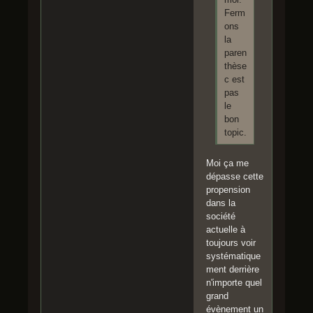
Ferm
ons
la
paren
thèse
c est
pas
le
bon
topic.
Moi ça me
dépasse cette
propension
dans la
société
actuelle à
toujours voir
systématique
ment derrière
n'importe quel
grand
évènement un