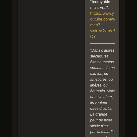
"Incroyable
mais vrai".
https://www.y
outube.com/w
atch?
v=b_vOvIbVP
OY
"Dans d'autres
siècles, les
êtres humains
voulaient êtres
sauvés, ou
améliorés, ou
libérés, ou
éduqués. Mais
dans le nôtre,
ils veulent
êtres divertis.
La grande
peur de notre
siècle n'est
pas la maladie