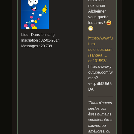
nez sinon
Alzheimer
vous guette
les amis !
Lieu : Dans ton sang
https://www.fu
Inscription : 02-01-2014
tura-
Messages : 20 739
sciences.com
/sante/a …
er-101593/
https://www.y
outube.com/w
atch?
v=qzdb0U5Uz
DA
"Dans d'autres
siècles, les
êtres humains
voulaient êtres
sauvés, ou
améliorés, ou