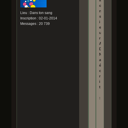
M
o
n
Lieu : Dans ton sang
s
Inscription : 02-01-2014
i
Messages : 20 739
e
u
r
A
D
N
a
é
c
r
i
t
:
G
i
u
3