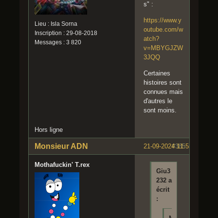
s" :
https://www.y
Lieu : Isla Sorna
outube.com/w
Inscription : 29-08-2018
atch?
Messages : 3 820
v=MBYGJZW
3JQQ
Certaines
histoires sont
connues mais
d'autres le
sont moins.
Hors ligne
Monsieur ADN
21-09-2024 11:55:36
#385
Mothafuckin' T.rex
Giu3
232 a
écrit
: