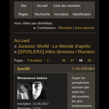
Site
Accueil
Liste des membres
Règles
Recherche
Inscription
Identification
Vous n'êtes pas identifié(e).
Contributions :
Récentes
|
Sans réponse
Accueil
»
Jurassic World : Le Monde d'après
»
[SPOILERS] Infos diverses / Rumeurs sur 
Pages :
Précédent
1
…
66
67
68
69
70
…
tyeo30
17-06-2021 18:43:25
#1341
Mosasaurus badass
Super les
protoplumes,
sachant que
selon les
découvertes,
les gros
Inscription : 21-05-2017
tyrannosaures
Messages : 5 074