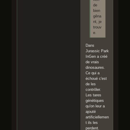
de
bien
gêna
nt, je
trouv
e.
Dans
Jurassic Park
InGen a créé
de vrais
dinosaures.
Ce qui a
échoué c'est
de les
contrôler.
Les tares
génétiques
qu'on leur a
ajouté
artificiellemen
t ils les
perdent.