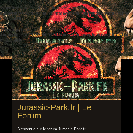
Warning
: Undefined variable $ezbbc_config in
/homepages/41/d391060533/htdocs/jp/forum/plugins/ezbbc/ezbbc
on line
410
Warning
: Trying to access array offset on null in
/homepages/41/d391060533/htdocs/jp/forum/plugins/ezbbc/ezbbc
on line
410
Jurassic-Park.fr | Le
Forum
Bienvenue sur le forum Jurassic-Park.fr