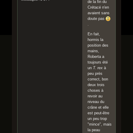
de la fin du
Crétacé n'en
avaient sans
doute pas
.
En fait,
hormis la
position des
mains,
Roberta a
toujours été
un
T. rex
à
peu près
correct, bon
deux trois
choses à
revoir au
niveau du
crâne et elle
est peut-être
un peu trop
"mince", mais
la peau