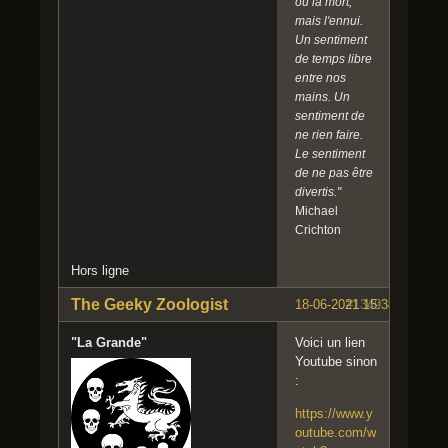
ou la mort,
mais l'ennui.
Un sentiment
de temps libre
entre nos
mains. Un
sentiment de
ne rien faire.
Le sentiment
de ne pas être
divertis."
Michael
Crichton
Hors ligne
The Geeky Zoologist
18-06-2021 15:34:15
#1349
"La Grande"
Voici un lien
Youtube sinon
:
https://www.y
outube.com/w