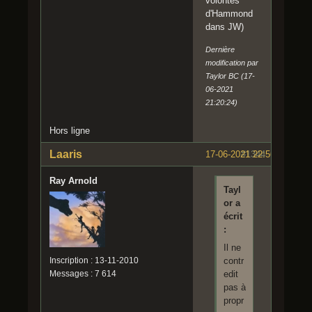
volontés
d'Hammond
dans JW)
Dernière
modification par
Taylor BC (17-
06-2021
21:20:24)
Hors ligne
Laaris
17-06-2021 22:56:43
#1344
Ray Arnold
Tayl
or a
écrit
:
Il ne
Inscription : 13-11-2010
contr
Messages : 7 614
edit
pas à
propr