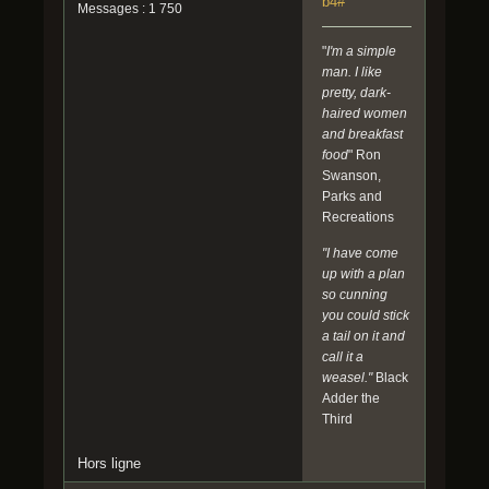
b4#
Messages : 1 750
"
I'm a simple
man. I like
pretty, dark-
haired women
and breakfast
food
" Ron
Swanson,
Parks and
Recreations
"I have come
up with a plan
so cunning
you could stick
a tail on it and
call it a
weasel."
Black
Adder the
Third
Hors ligne