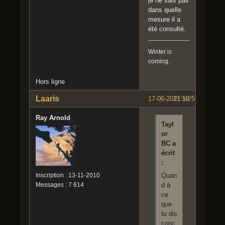
je ne sais pas
dans quelle
mesure il a
été consulté.
Winter is
coming.
Hors ligne
Laaris
17-06-2021 19:59:05
#1342
Ray Arnold
Tayl
or
BC a
écrit
:
Inscription : 13-11-2010
Quan
Messages : 7 614
d à
ce
que
tu dis
conc