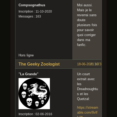
Compsognathus
Moi aussi.
Mais je le
Inscription : 11-10-2020
reverrai sans
Messages : 163
doute
plusieurs fois
pour savoir
quoi corriger
dans ma
fanfic.
Hors ligne
The Geeky Zoologist
18-06-2021 10:32:58
#1347
"La Grande"
Un court
extrait avec
les
Dreadnoughtu
s et les
Quetzal:
https://stream
able.com/8vlf
Inscription : 02-06-2016