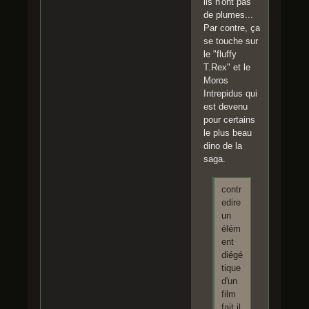
ils n'ont pas
de plumes...
Par contre, ça
se touche sur
le "fluffy
T.Rex" et le
Moros
Intrepidus qui
est devenu
pour certains
le plus beau
dino de la
saga.
contr
edire
un
élém
ent
diégé
tique
d'un
film
fait il