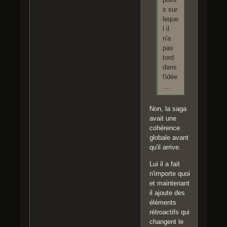
s sur
leque
l il
n'a
pas
tord
dans
l'idée
....
Non, la saga
avait une
cohérence
globale avant
qu'il arrive.
Lui il a fait
n'importe quoi
et maintenant
il ajoute des
éléments
rétroactifs qui
changent le