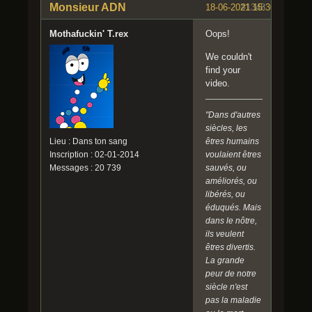
Monsieur ADN
18-06-2021 15:30:47
#1348
Mothafuckin' T.rex
Oops!
We couldn't
find your
video.
"Dans d'autres
siècles, les
êtres humains
Lieu : Dans ton sang
voulaient êtres
Inscription : 02-01-2014
sauvés, ou
Messages : 20 739
améliorés, ou
libérés, ou
éduqués. Mais
dans le nôtre,
ils veulent
êtres divertis.
La grande
peur de notre
siècle n'est
pas la maladie