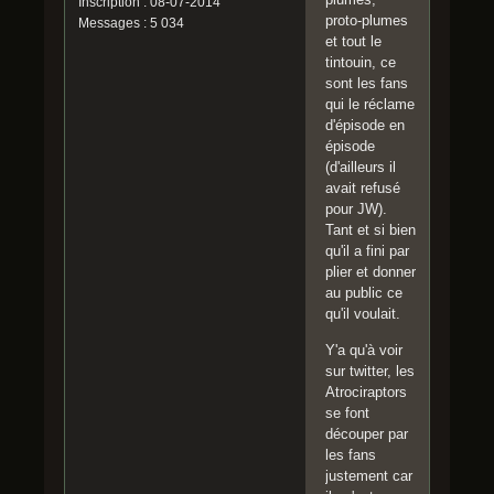
Inscription : 08-07-2014
proto-plumes
Messages : 5 034
et tout le
tintouin, ce
sont les fans
qui le réclame
d'épisode en
épisode
(d'ailleurs il
avait refusé
pour JW).
Tant et si bien
qu'il a fini par
plier et donner
au public ce
qu'il voulait.
Y'a qu'à voir
sur twitter, les
Atrociraptors
se font
découper par
les fans
justement car