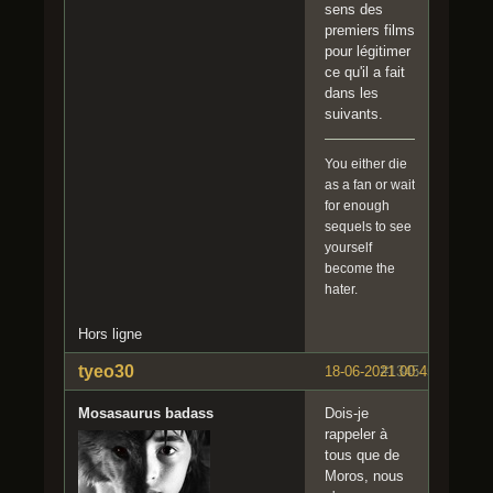
sens des
premiers films
pour légitimer
ce qu'il a fait
dans les
suivants.
You either die
as a fan or wait
for enough
sequels to see
yourself
become the
hater.
Hors ligne
tyeo30
18-06-2021 00:45:55
#1345
Mosasaurus badass
Dois-je
rappeler à
tous que de
Moros, nous