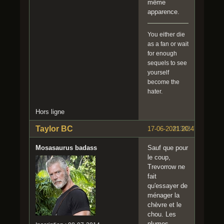
même
apparence.
You either die
as a fan or wait
for enough
sequels to see
yourself
become the
hater.
Hors ligne
Taylor BC
17-06-2021 20:47:24
#1343
Mosasaurus badass
Sauf que pour
le coup,
Trevorrow ne
fait
qu'essayer de
ménager la
chèvre et le
chou. Les
plumes,