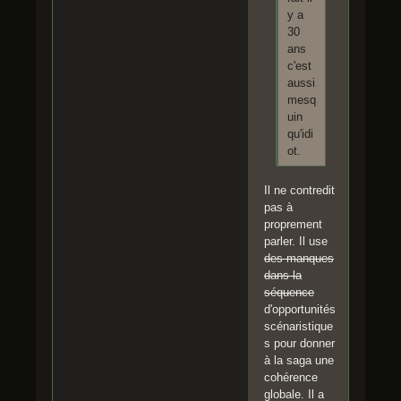
y a
30
ans
c'est
aussi
mesq
uin
qu'idi
ot.
Il ne contredit
pas à
proprement
parler. Il use
des manques
dans la
séquence
d'opportunités
scénaristique
s pour donner
à la saga une
cohérence
globale. Il a