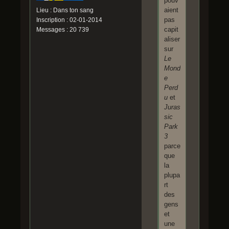
pouv
aient
Lieu : Dans ton sang
pas
Inscription : 02-01-2014
capit
Messages : 20 739
aliser
sur
Le
Mond
e
Perd
u
et
Juras
sic
Park
3
parce
que
la
plupa
rt
des
gens
et
une