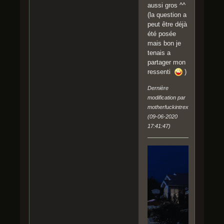
aussi gros ^^
(la question a
peut être déjà
été posée
mais bon je
tenais a
partager mon
ressenti
)
Dernière
modification par
motherfuckintrex
(09-06-2020
17:41:47)