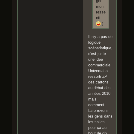
ger
mon
resse
nti
)
Il n'y a pas de
logique
scénaristique,
c'est juste
une idée
commerciale.
Universal a
ressorti
JP
des cartons
au début des
années 2010
mais
comment
faire revenir
les gens dans
les salles
pour ça au
bout de dix