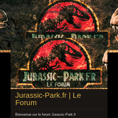
Warning
: Undefined variable $ezbbc_config in
/homepages/41/d391060533/htdocs/jp/forum/plugins/ezbbc/ezbbc
on line
410
Warning
: Trying to access array offset on null in
/homepages/41/d391060533/htdocs/jp/forum/plugins/ezbbc/ezbbc
on line
410
Jurassic-Park.fr | Le
Forum
Bienvenue sur le forum Jurassic-Park.fr