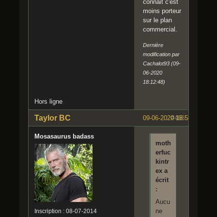
connait c'est
moins porteur
sur le plan
commercial.
Dernière
modification par
Cachalot93 (09-
06-2020
18:12:48)
Hors ligne
Taylor BC
09-06-2020 18:58:10
#466
Mosasaurus badass
moth
erfuc
kintr
ex a
écrit
:
Aucu
ne
Inscription : 08-07-2014