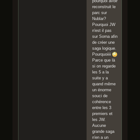
pourquoi avoir
reconstruit le
parc sur
Nublar?
Pourquoi JW
n'est il pas
sur Sorna afin
de créer une
saga logique.
Pourquoiiii
Parce que là
si on regarde
les 5 a la
suite y a
quand même
un énorme
souci de
cohérence
entre les 3
premiers et
les JW.
Aucune
grande saga
n'en a un