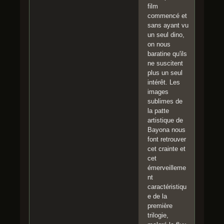
film
commencé et
sans ayant vu
un seul dino,
on nous
baratine qu'ils
ne suscitent
plus un seul
intérêt. Les
images
sublimes de
la patte
artistique de
Bayona nous
font retrouver
cet crainte et
cet
émerveilleme
nt
caractéristiqu
e de la
première
trilogie,