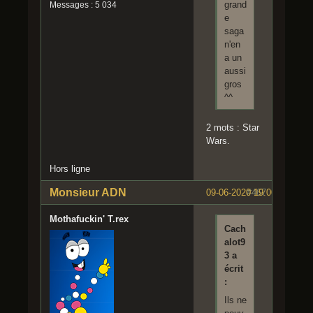
grand
Messages : 5 034
e
saga
n'en
a un
aussi
gros
^^
2 mots : Star
Wars.
Hors ligne
Monsieur ADN
09-06-2020 19:00:19
#467
Mothafuckin' T.rex
Cach
alot9
3 a
écrit
:
Ils ne