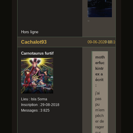
..
Hors ligne
Cachalot93
09-06-2020 18:10:24
#465
Carnotaurus furtif
moth
erfuc
kintr
ex a
écrit
:
j'ai
pas
Lieu : Isla Sorna
pu
Inscription : 29-08-2018
m'em
Messages : 3 825
pêch
er de
rager
sur