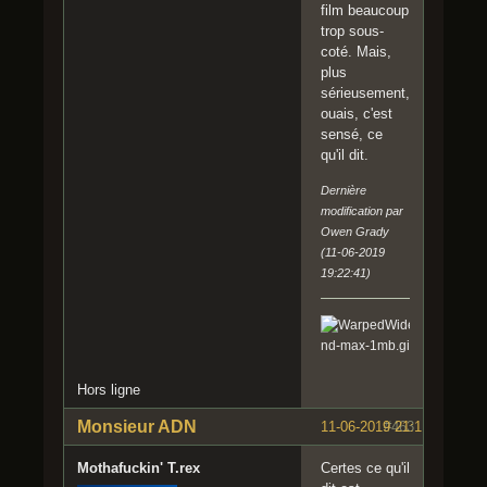
film beaucoup
trop sous-
coté. Mais,
plus
sérieusement,
ouais, c'est
sensé, ce
qu'il dit.
Dernière
modification par
Owen Grady
(11-06-2019
19:22:41)
Hors ligne
Monsieur ADN
11-06-2019 21:11:03
#463
Mothafuckin' T.rex
Certes ce qu'il