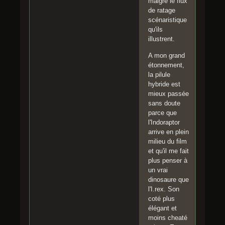
malgré le flux
de ratage
scénaristique
qu'ils
illustrent.
A mon grand
étonnement,
la pilule
hybride est
mieux passée
sans doute
parce que
l'Indoraptor
arrive en plein
milieu du film
et qu'il me fait
plus penser à
un vrai
dinosaure que
l'I.rex. Son
coté plus
élégant et
moins cheaté