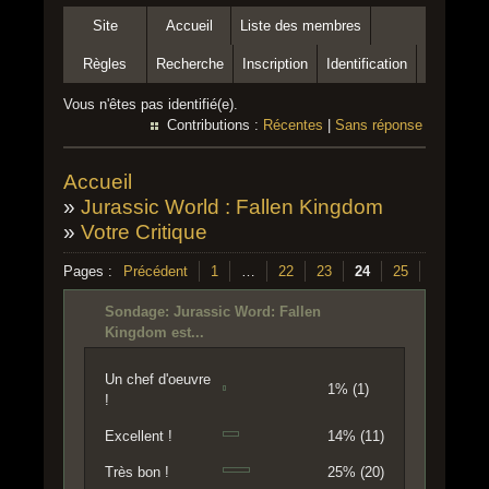
Site
Accueil
Liste des membres
Règles
Recherche
Inscription
Identification
Vous n'êtes pas identifié(e).
Contributions :
Récentes
|
Sans réponse
Accueil
»
Jurassic World : Fallen Kingdom
»
Votre Critique
Pages :
Précédent
1
…
22
23
24
25
26
Su
Sondage: Jurassic Word: Fallen
Kingdom est...
Un chef d'oeuvre
1% (1)
!
Excellent !
14% (11)
Très bon !
25% (20)