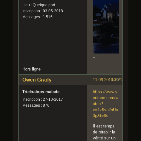
Lieu : Quelque part
Inscription : 03-05-2018
Messages : 1 515
..
Hors ligne
Owen Grady
11-06-2019 19:14:22
#462
Tricératops malade
https://www.y
outube.com/w
Inscription : 27-10-2017
atch?
Messages : 876
v=1z9vn2nUo
3g&t=8s
Il est temps
de rétablir la
vérité sur un