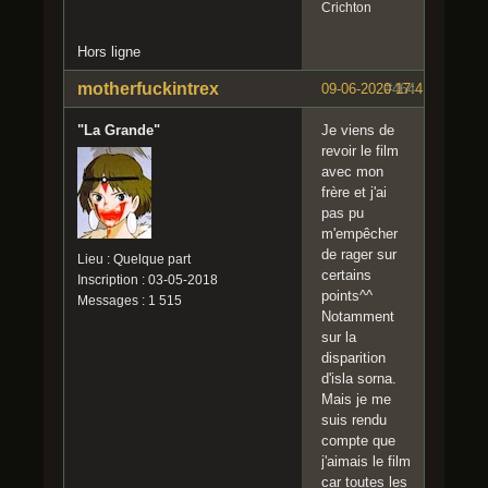
Crichton
Hors ligne
motherfuckintrex
09-06-2020 17:41:05
#464
"La Grande"
Je viens de
revoir le film
avec mon
frère et j'ai
pas pu
m'empêcher
de rager sur
Lieu : Quelque part
certains
Inscription : 03-05-2018
points^^
Messages : 1 515
Notamment
sur la
disparition
d'isla sorna.
Mais je me
suis rendu
compte que
j'aimais le film
car toutes les