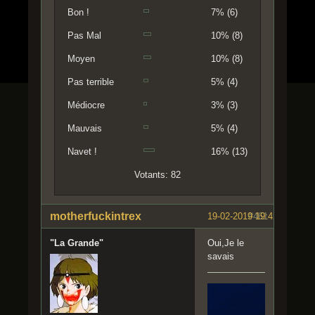
Bon !
7% (6)
Pas Mal
10% (8)
Moyen
10% (8)
Pas terrible
5% (4)
Médiocre
3% (3)
Mauvais
5% (4)
Navet !
16% (13)
Votants: 82
motherfuckintrex
19-02-2019 19:42:58
#461
"La Grande"
Oui,Je le
savais