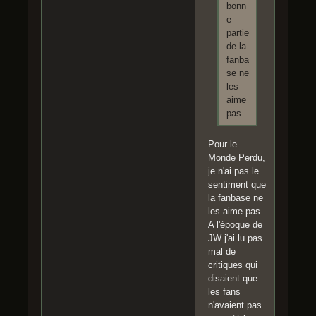
bonn
e
partie
de la
fanba
se ne
les
aime
pas.
Pour le
Monde Perdu,
je n'ai pas le
sentiment que
la fanbase ne
les aime pas.
A l'époque de
JW j'ai lu pas
mal de
critiques qui
disaient que
les fans
n'avaient pas