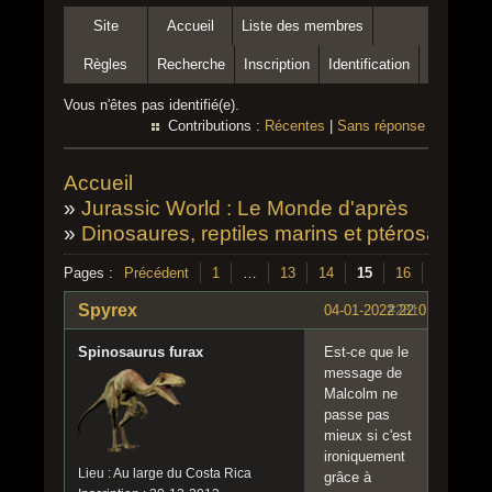
Site
Accueil
Liste des membres
Règles
Recherche
Inscription
Identification
Vous n'êtes pas identifié(e).
Contributions :
Récentes
|
Sans réponse
Accueil
»
Jurassic World : Le Monde d'après
»
Dinosaures, reptiles marins et ptérosaures d
Pages :
Précédent
1
…
13
14
15
16
17
…
Spyrex
04-01-2022 22:01:10
#281
Spinosaurus furax
Est-ce que le
message de
Malcolm ne
passe pas
mieux si c'est
ironiquement
Lieu : Au large du Costa Rica
grâce à