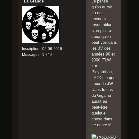
"La Grande"
Je pense
qu'on aurait
eu des
animaux
ressemblant
bien plus à
ceux qu'on
peut voir dans
les JV des
Inscription : 02-06-2016
années 90 et
Messages : 1 749
2000 (TLW
sur
Playstation,
JPOG...) que
ceux de JW.
Dans le cas
du Giga, on
aurait eu
peut-être
quelque
chose dans
ce genre là :