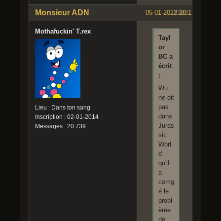
Monsieur ADN
05-01-2022 20:15:40
#283
Mothafuckin' T.rex
Tayl
or
BC a
écrit
:
Wu
ne dit
pas
Lieu : Dans ton sang
dans
Inscription : 02-01-2014
Juras
Messages : 20 739
sic
Worl
d
qu'il
a
corrig
é le
probl
ème
de