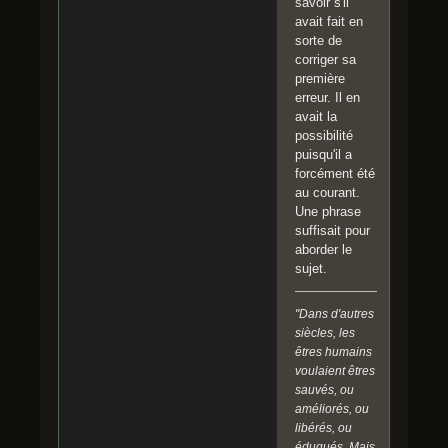
savoir s'il
avait fait en
sorte de
corriger sa
première
erreur. Il en
avait la
possibilité
puisqu'il a
forcément été
au courant.
Une phrase
suffisait pour
aborder le
sujet.
"Dans d'autres
siècles, les
êtres humains
voulaient êtres
sauvés, ou
améliorés, ou
libérés, ou
éduqués. Mais