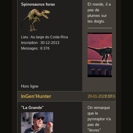
Spinosaurus furax
Et merde, il a
pas de
plumes sur
les doigts.
Lieu : Au large du Costa Rica
Inscription : 30-12-2013
Messages : 8 376
Hors ligne
InGen'Hunter
20-01-2022 17:57:39
#286
"La Grande"
On remarque
que le
pyroraptor n'a
pas de
"lèvres"