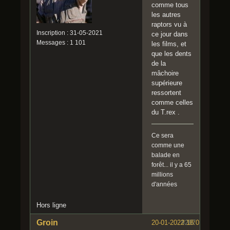
comme tous
les autres
raptors vu à
Inscription : 31-05-2021
ce jour dans
Messages : 1 101
les films, et
que les dents
de la
mâchoire
supérieure
ressortent
comme celles
du T.rex .
Ce sera
comme une
balade en
forêt... il y a 65
millions
d'années
Hors ligne
Groin
20-01-2022 18:01:59
#287