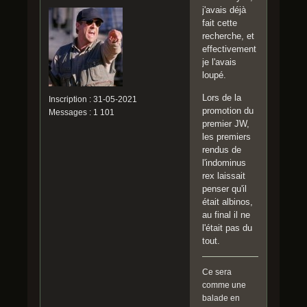
j'avais déjà
fait cette
recherche, et
effectivement
je l'avais
loupé.
Lors de la
Inscription : 31-05-2021
promotion du
Messages : 1 101
premier JW,
les premiers
rendus de
l'indominus
rex laissait
penser qu'il
était albinos,
au final il ne
l'était pas du
tout.
Ce sera
comme une
balade en