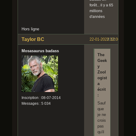
forêt... il y a 65
millions
d'années
Hors ligne
Taylor BC
22-01-2022 12:00:23
#291
Mosasaurus badass
The
Geek
y
Zool
ogist
a
écrit
:
Inscription : 08-07-2014
Sauf
Messages : 5 034
que
je ne
crois
pas
qu'il