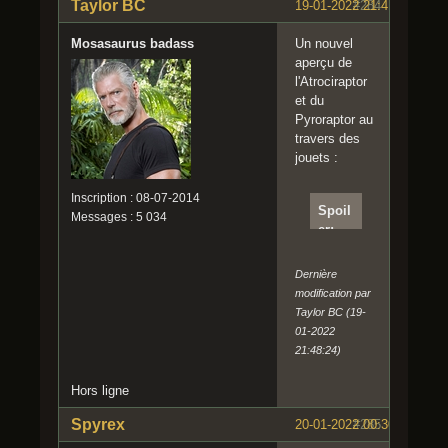
Taylor BC
19-01-2022 21:41:05
#284
Mosasaurus badass
Un nouvel
aperçu de
l'Atrociraptor
et du
Pyroraptor au
travers des
jouets :
Inscription : 08-07-2014
Spoil
Messages : 5 034
er:
Clique
r pour
Dernière
lire
modification par
Taylor BC (19-
01-2022
21:48:24)
Hors ligne
Spyrex
20-01-2022 00:30:02
#285