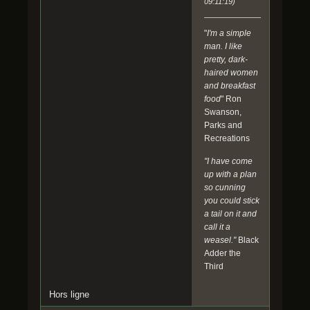
09:11:19)
"
I'm a simple
man. I like
pretty, dark-
haired women
and breakfast
food
" Ron
Swanson,
Parks and
Recreations
"I have come
up with a plan
so cunning
you could stick
a tail on it and
call it a
weasel."
Black
Adder the
Third
Hors ligne