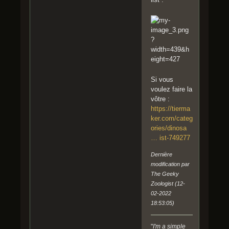
Si vous
voulez faire la
vôtre :
https://tierma
ker.com/categ
ories/dinosa
… ist-749277
Dernière
modification par
The Geeky
Zoologist (12-
02-2022
18:53:05)
"
I'm a simple