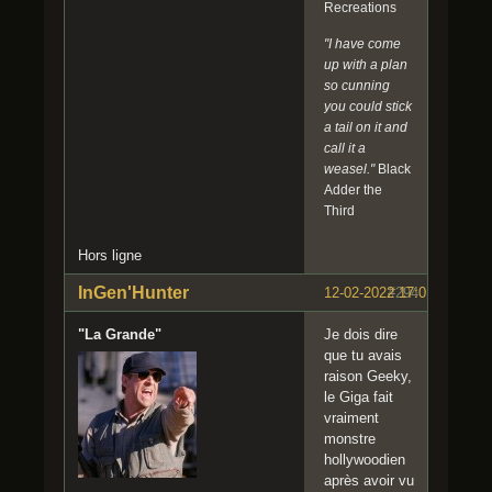
Recreations
RS
pic.tw
"I have come
itter.c
up with a plan
om/9o
so cunning
G9gY
you could stick
tpiE
a tail on it and
—
call it a
Juras
weasel."
Black
sic
Adder the
Outpo
Third
st
(@Jur
Hors ligne
assic
InGen'Hunter
12-02-2022 17:01:44
#294
Outpo
st)
"La Grande"
Je dois dire
Febru
que tu avais
ary
raison Geeky,
12,
le Giga fait
2022
vraiment
monstre
hollywoodien
après avoir vu