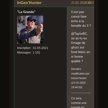
InGen'Hunter
21-01-2022 19:31:11
#290
"La Grande"
Il est pas
censé faire
écho à la
femelle du 3 ?
@TaylorBC,
où as-tu eu
l'image de
ghost sur
Inscription : 31-05-2021
fond blanc en
Messages : 1 101
si bonne
qualité ?
Dernière
modification par
InGen'Hunter
(21-01-2022
19:44:50)
Ce sera
comme une
balade en