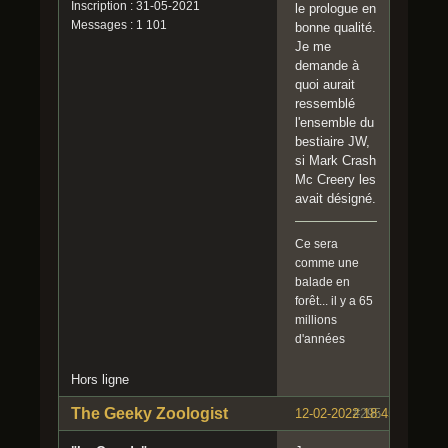
Inscription : 31-05-2021
le prologue en
Messages : 1 101
bonne qualité.
Je me
demande à
quoi aurait
ressemblé
l'ensemble du
bestiaire JW,
si Mark Crash
Mc Creery les
avait désigné.
Ce sera
comme une
balade en
forêt... il y a 65
millions
d'années
Hors ligne
The Geeky Zoologist
12-02-2022 18:45:46
#295