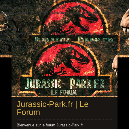
Warning
: Undefined variable $ezbbc_config in
/homepages/41/d391060533/htdocs/jp/forum/plugins/ezbbc/ezbbc
on line
410
Warning
: Trying to access array offset on null in
/homepages/41/d391060533/htdocs/jp/forum/plugins/ezbbc/ezbbc
on line
410
Jurassic-Park.fr | Le
Forum
Bienvenue sur le forum Jurassic-Park.fr