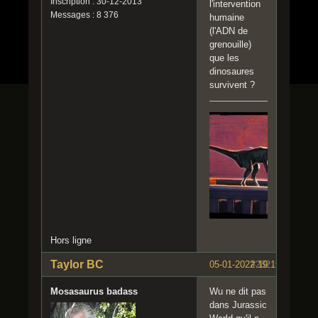
Inscription : 30-12-2013
l'intervention
Messages : 8 376
humaine
(l'ADN de
grenouille)
que les
dinosaures
survivent ?
Hors ligne
Taylor BC
05-01-2022 19:19:51
#282
Mosasaurus badass
Wu ne dit pas
dans Jurassic