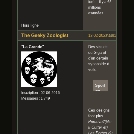
forêt... il y a 65
millions
d'années
Hors ligne
The Geeky Zoologist
12-02-2022 10:15:16
#293
"La Grande"
Des visuels
du Giga et
d'un certain
synapside à
voile.
Spoil
er:
Inscription : 02-06-2016
Clique
Messages : 1 749
r pour
lire
Ces designs
font plus
Primeval/(Nic
This
k Cutter et)
game
Les Portes du