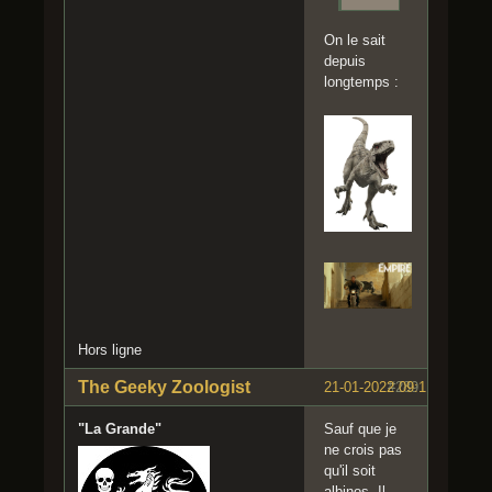
On le sait
depuis
longtemps :
Hors ligne
The Geeky Zoologist
21-01-2022 09:11:03
#289
"La Grande"
Sauf que je
ne crois pas
qu'il soit
albinos. Il