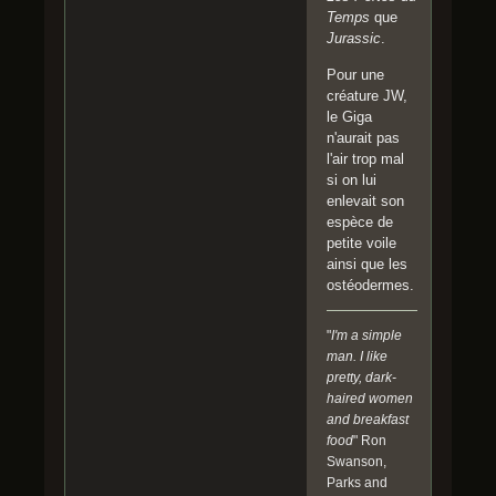
includ
Temps
que
es our
Jurassic
.
first
look
Pour une
at the
créature JW,
#Dim
le Giga
etrodo
n'aurait pas
n
and
l'air trop mal
close
si on lui
st
enlevait son
look
espèce de
at the
petite voile
#Giga
ainsi que les
notos
ostéodermes.
aurus
yet!
#J
"
I'm a simple
urassi
man. I like
cWorl
pretty, dark-
dDom
haired women
inion
and breakfast
https:
food
" Ron
//t.co/
Swanson,
5HYz
Parks and
1kmO