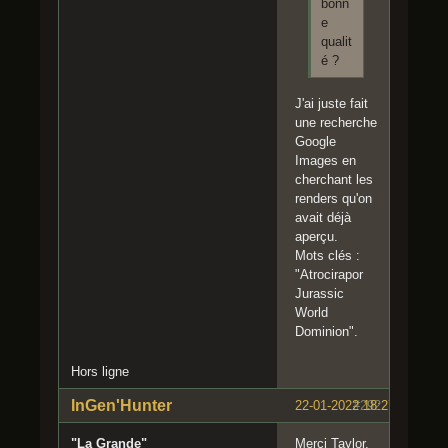
bonn
e
qualit
é ?
J'ai juste fait
une recherche
Google
Images en
cherchant les
renders qu'on
avait déjà
aperçu.
Mots clés :
"Atrocirapor
Jurassic
World
Dominion".
Hors ligne
InGen'Hunter
22-01-2022 18:27:07
#292
"La Grande"
Merci Taylor,