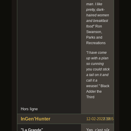
man. I like
pretty, dark-
haired women
and breakfast
food
" Ron
Swanson,
Parks and
Recreations
"I have come
up with a plan
so cunning
you could stick
a tail on it and
call it a
weasel."
Black
Adder the
Third
Hors ligne
InGen'Hunter
12-02-2022 18:51:28
#296
"La Grande"
Yep, c'est sûr