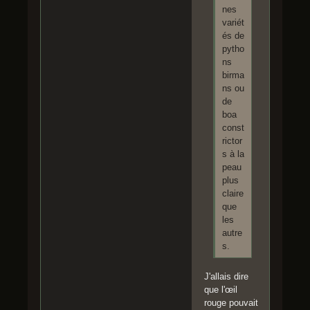
nes
variét
és de
pytho
ns
birma
ns ou
de
boa
const
rictor
s à la
peau
plus
claire
que
les
autre
s.
J'allais dire
que l'œil
rouge pouvait