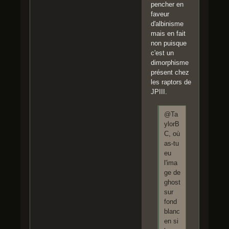
pencher en
faveur
d'albinisme
mais en fait
non puisque
c'est un
dimorphisme
présent chez
les raptors de
JPIII.
@Ta
ylorB
C, où
as-tu
eu
l'ima
ge de
ghost
sur
fond
blanc
en si