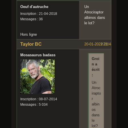
Oeuf d'autruche
Un
Atrociraptor
Inscription : 21-04-2018
albinos dans
Messages : 36
le lot?
Hors ligne
Taylor BC
20-01-2022 21:44:22
#288
Mosasaurus badass
Groi
n a
écrit
:
Un
Atroc
irapto
r
Inscription : 08-07-2014
albin
Messages : 5 034
os
dans
le
lot?