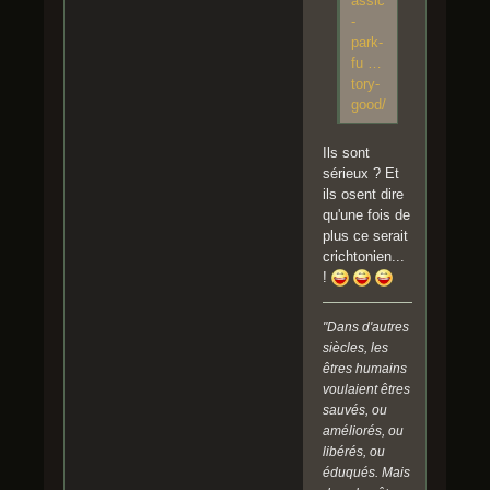
assic
-
park-
fu …
tory-
good/
Ils sont
sérieux ? Et
ils osent dire
qu'une fois de
plus ce serait
crichtonien...
!
"Dans d'autres
siècles, les
êtres humains
voulaient êtres
sauvés, ou
améliorés, ou
libérés, ou
éduqués. Mais