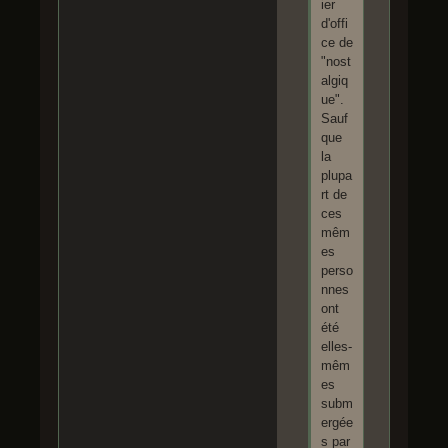
ier
d'offi
ce de
"nost
algiq
ue".
Sauf
que
la
plupa
rt de
ces
mêm
es
perso
nnes
ont
été
elles-
mêm
es
subm
ergée
s par