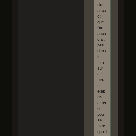
d'un
aspe
ct
que
l'on
appré
ciait
pas
dans
le
film
sur
ce
foru
m
était
un
critèr
e
pour
se
faire
qualif