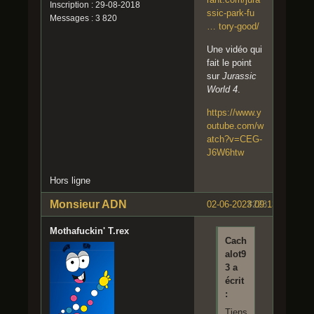
Inscription : 29-08-2018
ssic-park-fu
Messages : 3 820
… tory-good/
Une vidéo qui
fait le point
sur
Jurassic
World 4
.
https://www.y
outube.com/w
atch?v=CEG-
J6W6htw
Hors ligne
Monsieur ADN
02-06-2023 09:13:27
#223
Mothafuckin' T.rex
Cach
alot9
3 a
écrit
:
Tiens