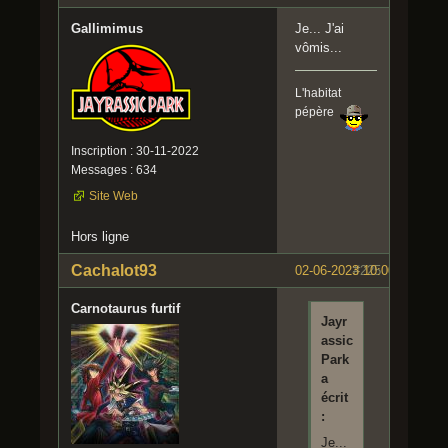
Gallimimus
Je... J'ai
vômis...
L'habitat
pépère
Inscription : 30-11-2022
Messages : 634
Site Web
Hors ligne
Cachalot93
02-06-2023 10:00:25
#225
Carnotaurus furtif
Jayr
assic
Park
a
écrit
:
Je...