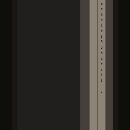
a
c
h
a
l
o
t
9
3
a
é
c
r
i
t
:
T
i
e
n
s
,