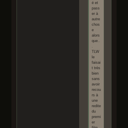
é et
pass
er à
autre
chos
e
alors
que..
.
TLW
le
faisai
t très
bien
sans
avoir
recou
rs à
une
redite
du
premi
er
film,