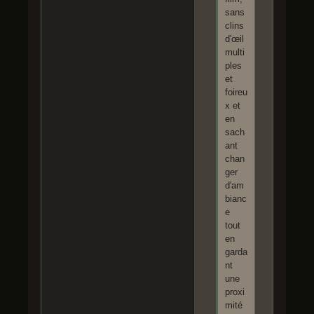
sans
clins
d'œil
multi
ples
et
foireu
x et
en
sach
ant
chan
ger
d'am
bianc
e
tout
en
garda
nt
une
proxi
mité