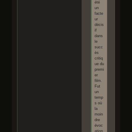
été
un
facte
ur
décis
if
dans
le
succ
ès
critiq
ue du
premi
er
film.
Fut
un
temp
s où
la
moin
dre
évoc
ation