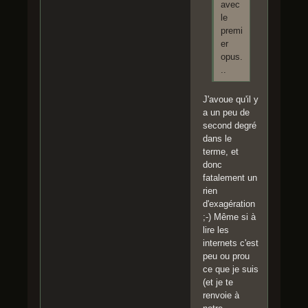
avec
le
premi
er
opus.
..
J'avoue qu'il y
a un peu de
second degré
dans le
terme, et
donc
fatalement un
rien
d'exagération
;-) Même si à
lire les
internets c'est
peu ou prou
ce que je suis
(et je te
renvoie à