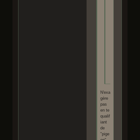
J
u
r
a
s
s
i
c
W
o
r
l
d
N'exa
gère
pas
en te
qualif
iant
de
"pige
on".