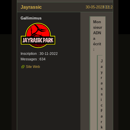
Jayrassic
30-05-2023 11:24:27
#221
Gallimimus
Mon
sieur
ADN
a
écrit
:
Inscription : 30-11-2022
Messages : 634
J
a
Site Web
y
r
a
s
s
i
c
P
a
r
k