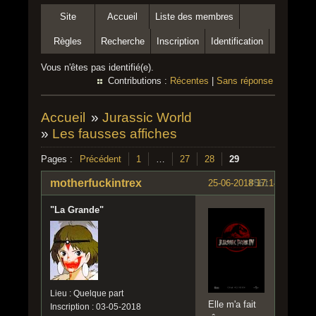
Site
Accueil
Liste des membres
Règles
Recherche
Inscription
Identification
Vous n'êtes pas identifié(e).
Contributions :
Récentes
|
Sans réponse
Accueil
»
Jurassic World
»
Les fausses affiches
Pages :
Précédent
1
…
27
28
29
motherfuckintrex
25-06-2018 17:14:11
#561
"La Grande"
Lieu : Quelque part
Elle m'a fait
Inscription : 03-05-2018