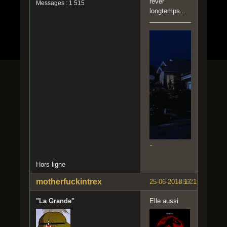
rêver
Messages : 1 515
longtemps...
..
Hors ligne
motherfuckintrex
25-06-2018 17:19:44
#562
"La Grande"
Elle aussi