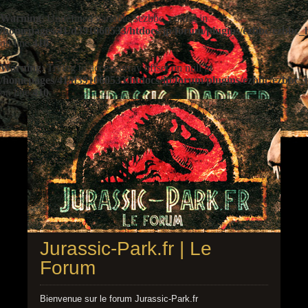
Warning
: Undefined variable $ezbbc_config in
/homepages/41/d391060533/htdocs/jp/forum/plugins/ezbbc/ezbbc
on line
410
Warning
: Trying to access array offset on null in
/homepages/41/d391060533/htdocs/jp/forum/plugins/ezbbc/ezbbc
on line
410
Jurassic-Park.fr | Le
Forum
Bienvenue sur le forum Jurassic-Park.fr