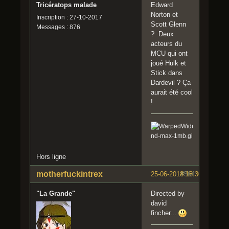
Tricératops malade
Edward
Norton et
Inscription : 27-10-2017
Scott Glenn
Messages : 876
? Deux
acteurs du
MCU qui ont
joué Hulk et
Stick dans
Dardevil ? Ça
aurait été cool
!
Hors ligne
motherfuckintrex
25-06-2018 18:30:21
#564
"La Grande"
Directed by
david
fincher...