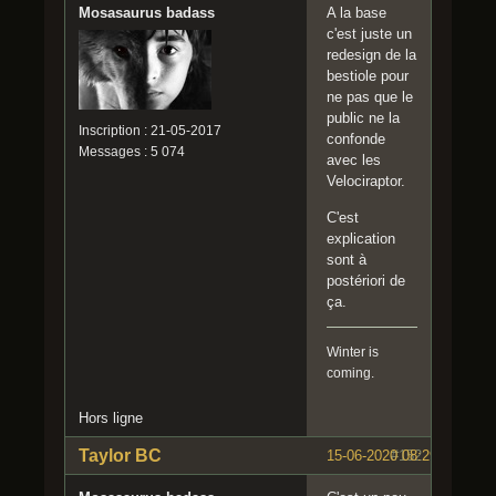
Mosasaurus badass
A la base
c'est juste un
redesign de la
bestiole pour
ne pas que le
public ne la
Inscription : 21-05-2017
confonde
Messages : 5 074
avec les
Velociraptor.
C'est
explication
sont à
postériori de
ça.
Winter is
coming.
Hors ligne
Taylor BC
15-06-2020 08:29:11
#152