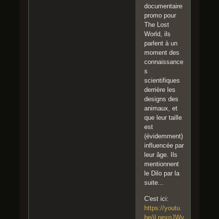
documentaire
promo pour
The Lost
World, ils
parlent à un
moment des
connaissance
s
scientifiques
derrière les
designs des
animaux, et
que leur taille
est
(évidemment)
influencée par
leur âge. Ils
mentionnent
le Dilo par la
suite...
C'est ici:
https://youtu.
be/jLpexpJWy