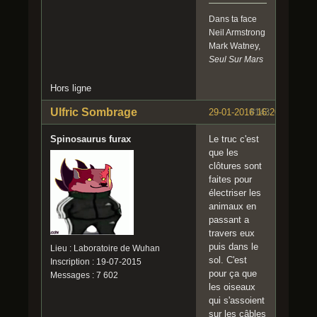
Dans ta face
Neil Armstrong
Mark Watney,
Seul Sur Mars
Hors ligne
Ulfric Sombrage
29-01-2016 16:20:30
#143
Spinosaurus furax
Le truc c'est
que les
clôtures sont
faites pour
électriser les
animaux en
passant a
travers eux
puis dans le
Lieu : Laboratoire de Wuhan
sol. C'est
Inscription : 19-07-2015
pour ça que
Messages : 7 602
les oiseaux
qui s'assoient
sur les câbles