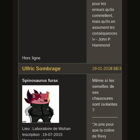
pour les
erreurs qu'ils
commettent,
mais qu'ils en
assument les
conséquences
!» - John P.
Hammond
Hors ligne
Ulfric Sombrage
29-01-2016 16:36:53
#145
Spinosaurus furax
Même si les
semelles de
ses
chaussures
sont isolantes
?
"Je prie pour
Lieu : Laboratoire de Wuhan
que la colère
Inscription : 19-07-2015
de Rexy