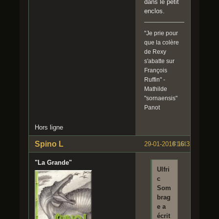
dans le petit
enclos.
"Je prie pour
que la colère
de Rexy
s'abatte sur
François
Ruffin" -
Mathilde
"sornaensis"
Panot
Hors ligne
Spino L
29-01-2016 16:32:27
#144
"La Grande"
Ulfri
c
Som
brag
e a
écrit