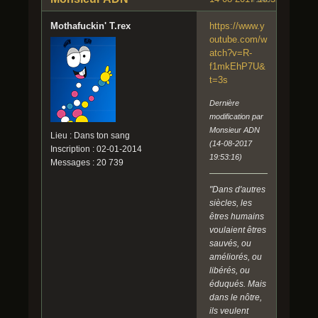
Mothafuckin' T.rex
https://www.y
outube.com/w
atch?v=R-
f1mkEhP7U&
t=3s
Dernière
modification par
Monsieur ADN
Lieu : Dans ton sang
(14-08-2017
Inscription : 02-01-2014
19:53:16)
Messages : 20 739
"Dans d'autres
siècles, les
êtres humains
voulaient êtres
sauvés, ou
améliorés, ou
libérés, ou
éduqués. Mais
dans le nôtre,
ils veulent