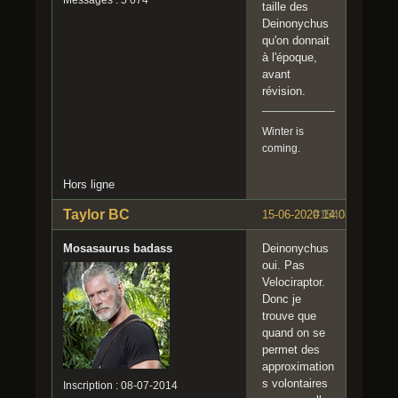
Messages : 5 074
taille des
Deinonychus
qu'on donnait
à l'époque,
avant
révision.
Winter is
coming.
Hors ligne
Taylor BC
15-06-2020 14:08:24
#154
Mosasaurus badass
Deinonychus
oui. Pas
Velociraptor.
Donc je
trouve que
quand on se
permet des
approximation
s volontaires
Inscription : 08-07-2014