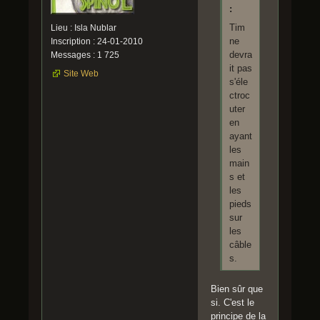
:
Tim
Lieu : Isla Nublar
ne
Inscription : 24-01-2010
devra
Messages : 1 725
it pas
Site Web
s'éle
ctroc
uter
en
ayant
les
main
s et
les
pieds
sur
les
câble
s.
Bien sûr que
si. C'est le
principe de la