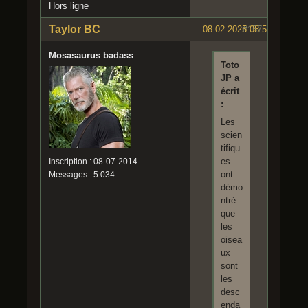
Hors ligne
Taylor BC
08-02-2025 08:59:14
#157
Mosasaurus badass
Toto
JP a
écrit
:
Les
scien
tifiqu
es
Inscription : 08-07-2014
ont
Messages : 5 034
démo
ntré
que
les
oisea
ux
sont
les
desc
enda