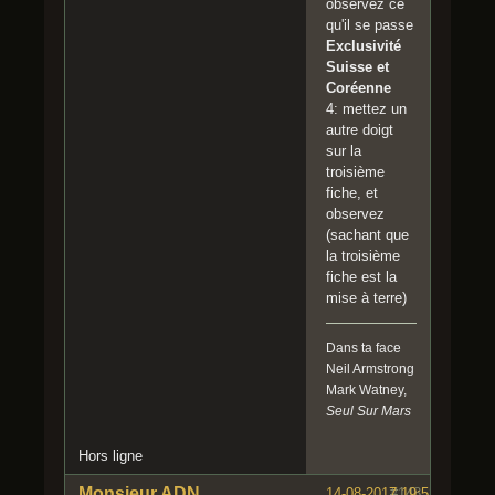
observez ce
qu'il se passe
Exclusivité
Suisse et
Coréenne
4: mettez un
autre doigt
sur la
troisième
fiche, et
observez
(sachant que
la troisième
fiche est la
mise à terre)
Dans ta face
Neil Armstrong
Mark Watney,
Seul Sur Mars
Hors ligne
Monsieur ADN
14-08-2017 19:52:07
#148