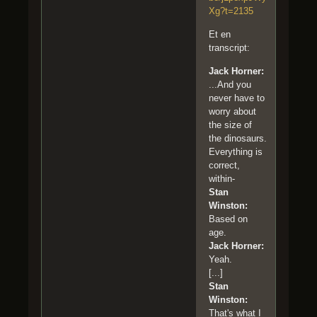
Xg?t=2135
Et en
transcript:
Jack Horner:
...And you
never have to
worry about
the size of
the dinosaurs.
Everything is
correct,
within-
Stan
Winston:
Based on
age.
Jack Horner:
Yeah.
[...]
Stan
Winston:
That's what I