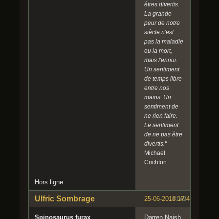
êtres divertis.
La grande
peur de notre
siècle n'est
pas la maladie
ou la mort,
mais l'ennui.
Un sentiment
de temps libre
entre nos
mains. Un
sentiment de
ne rien faire.
Le sentiment
de ne pas être
divertis."
Michael
Crichton
Hors ligne
Ulfric Sombrage
25-06-2018 17:43:51
#149
Spinosaurus furax
Darren Naish