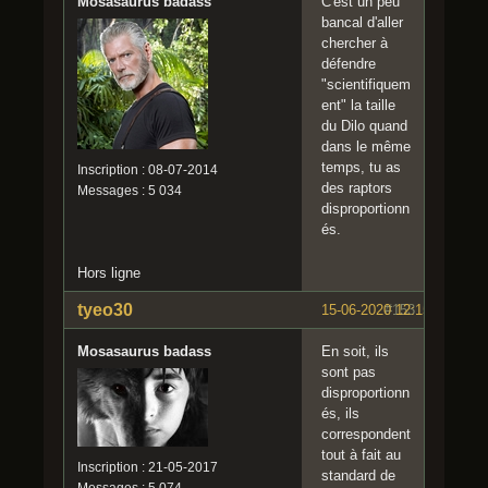
Mosasaurus badass
C'est un peu
bancal d'aller
chercher à
défendre
"scientifiquem
ent" la taille
du Dilo quand
dans le même
temps, tu as
Inscription : 08-07-2014
des raptors
Messages : 5 034
disproportionn
és.
Hors ligne
tyeo30
15-06-2020 12:15:47
#153
Mosasaurus badass
En soit, ils
sont pas
disproportionn
és, ils
correspondent
tout à fait au
Inscription : 21-05-2017
standard de