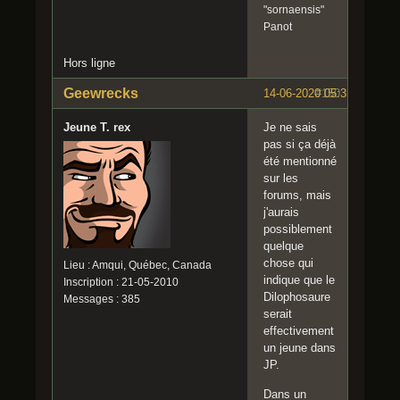
"sornaensis"
Panot
Hors ligne
Geewrecks
14-06-2020 05:35:45
#150
Jeune T. rex
Je ne sais
pas si ça déjà
été mentionné
sur les
forums, mais
j'aurais
possiblement
quelque
chose qui
Lieu : Amqui, Québec, Canada
indique que le
Inscription : 21-05-2010
Dilophosaure
Messages : 385
serait
effectivement
un jeune dans
JP.
Dans un