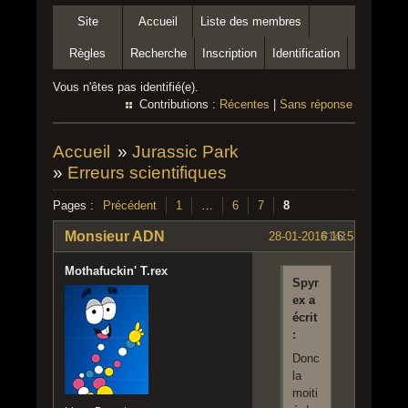
Site
Accueil
Liste des membres
Règles
Recherche
Inscription
Identification
Vous n'êtes pas identifié(e).
Contributions :
Récentes
|
Sans réponse
Accueil
»
Jurassic Park
»
Erreurs scientifiques
Pages :
Précédent
1
…
6
7
8
Monsieur ADN
28-01-2016 16:53:21
#141
Mothafuckin' T.rex
Spyr
ex a
écrit
:
Donc
la
moiti