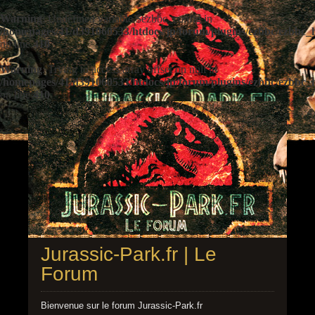
Warning
: Undefined variable $ezbbc_config in
/homepages/41/d391060533/htdocs/jp/forum/plugins/ezbbc/ezbbc
on line
410
Warning
: Trying to access array offset on null in
/homepages/41/d391060533/htdocs/jp/forum/plugins/ezbbc/ezbbc
on line
410
Jurassic-Park.fr | Le
Forum
Bienvenue sur le forum Jurassic-Park.fr