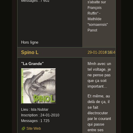
Messages : 7 602
s'abatte sur
François
Ruffin" -
Mathilde
"sornaensis"
Panot
Hors ligne
Spino L
29-01-2016 16:46:51
#146
"La Grande"
Mmh avec un
tel voltage, je
ne pense pas
que ça soit
important...
Et même, au
delà de ça, il
se fait
Lieu : Isla Nublar
électrocuter
Inscription : 24-01-2010
par le courant
Messages : 1 725
qui passe
Site Web
entre ses