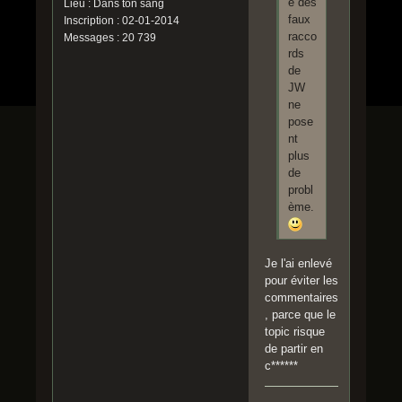
é des
Lieu : Dans ton sang
faux
Inscription : 02-01-2014
racco
Messages : 20 739
rds
de
JW
ne
pose
nt
plus
de
probl
ème.
Je l'ai enlevé
pour éviter les
commentaires
, parce que le
topic risque
de partir en
c******