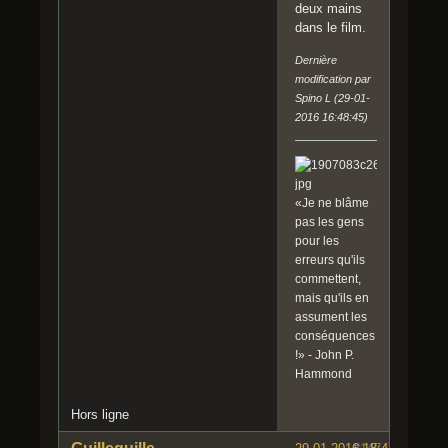
deux mains
dans le film.
Dernière
modification par
Spino L (29-01-
2016 16:48:45)
«Je ne blâme
pas les gens
pour les
erreurs qu'ils
commettent,
mais qu'ils en
assument les
conséquences
!» - John P.
Hammond
Hors ligne