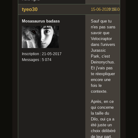
tyeo30
15-06-2020 16:04:50
#155
Mosasaurus badass
Sauf que tu
n'es pas sans
savoir que
Velociraptor
dans l'univers
Jurassic
Inscription : 21-05-2017
Park, c'est
Messages : 5 074
Deinonychus.
Et j'vais pas
te réexpliquer
encore une
fois le
contexte.
Après, en ce
qui concerne
la taille du
Dilo, oui ça a
été juste un
choix délibéré
de leur part.