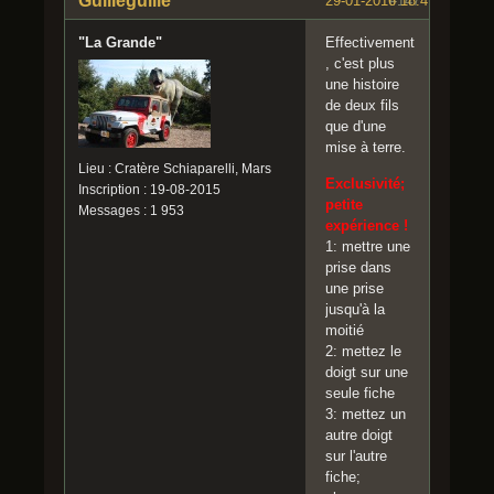
Guilleguille
29-01-2016 18:47:25
#147
"La Grande"
Effectivement
, c'est plus
une histoire
de deux fils
que d'une
mise à terre.
Lieu : Cratère Schiaparelli, Mars
Exclusivité;
Inscription : 19-08-2015
petite
Messages : 1 953
expérience !
1: mettre une
prise dans
une prise
jusqu'à la
moitié
2: mettez le
doigt sur une
seule fiche
3: mettez un
autre doigt
sur l'autre
fiche;