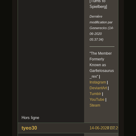
[Turns to
Spielberg]
Dernière
modification par
Geewrecks (14-
06-2020
05:37:34)
"The Member
Formerly
Known as
Garfielosaurus
_rex"
|
Instagram
|
DeviantArt
|
Tumblr
|
YouTube
|
Steam
Hors ligne
tyeo30
14-06-2020 07:20:42
#151