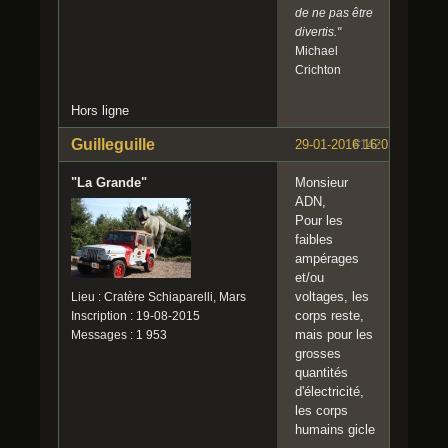
de ne pas être
divertis."
Michael
Crichton
Hors ligne
Guilleguille
29-01-2016 16:01:57
#142
"La Grande"
Monsieur
ADN,
Pour les
faibles
ampérages
et/ou
voltages, les
Lieu : Cratère Schiaparelli, Mars
corps reste,
Inscription : 19-08-2015
mais pour les
Messages : 1 953
grosses
quantités
d'électricité,
les corps
humains gicle