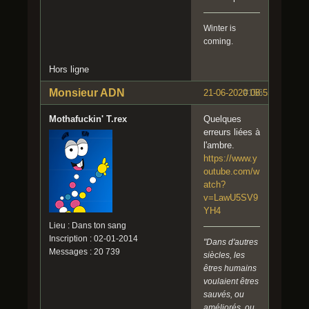
Winter is
coming.
Hors ligne
Monsieur ADN
21-06-2020 08:55:41
#156
Mothafuckin' T.rex
Quelques
erreurs liées à
l'ambre.
https://www.y
outube.com/w
atch?
v=LawU5SV9
YH4
Lieu : Dans ton sang
Inscription : 02-01-2014
"Dans d'autres
Messages : 20 739
siècles, les
êtres humains
voulaient êtres
sauvés, ou
améliorés, ou