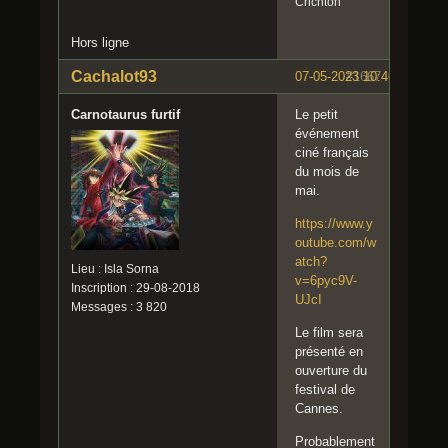
Crichton
Hors ligne
Cachalot93
07-05-2023 10:46:16
#1667
Carnotaurus furtif
Le petit
événement
ciné français
du mois de
mai.
https://www.y
outube.com/w
atch?
Lieu : Isla Sorna
v=6pyc9V-
Inscription : 29-08-2018
UJcI
Messages : 3 820
Le film sera
présenté en
ouverture du
festival de
Cannes.
Probablement