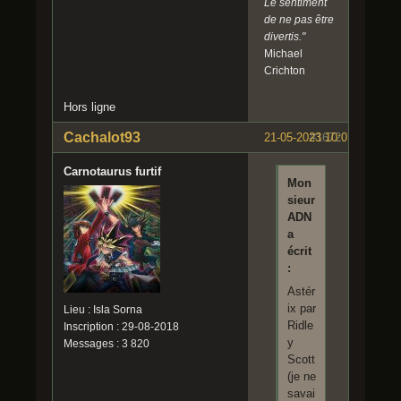
Le sentiment
de ne pas être
divertis."
Michael
Crichton
Hors ligne
Cachalot93
21-05-2023 10:07:08
#1672
Carnotaurus furtif
Mon
sieur
ADN
a
écrit
:
Astér
ix par
Lieu : Isla Sorna
Ridle
Inscription : 29-08-2018
y
Messages : 3 820
Scott
(je ne
savai