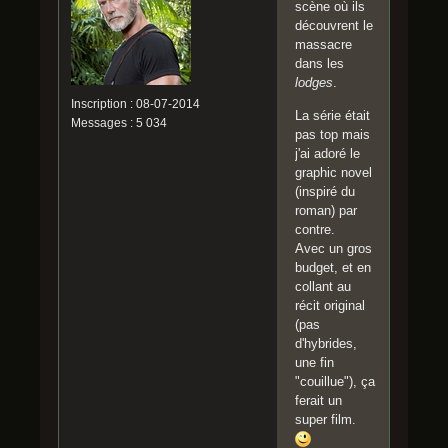
scène où ils
découvrent le
massacre
dans les
lodges
.
Inscription : 08-07-2014
La série était
Messages : 5 034
pas top mais
j'ai adoré le
graphic novel
(inspiré du
roman) par
contre.
Avec un gros
budget, et en
collant au
récit original
(pas
d'hybrides,
une fin
"couillue"), ça
ferait un
super film.