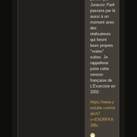
Jurassic Park
passera par là
aussi à un
moment avec
des
réalisateurs
qui feront
leurs propres
"vraies"
suites. Je
rappellerai
juste cette
version
française de
L'Exorciste
en
2002 :
https://www.y
outube.com/w
atch?
v=EhORFKA
3IBc