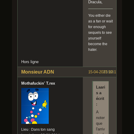
Dracula,
You either die
as a fan or wait
for enough
sequels to see
yourself
become the
hater.
Hors ligne
Monsieur ADN
15-04-2023 10:17:02
#1666
Mothafuckin' T.rex
Laari
s a
écrit
:
A
noter
que
l'arriv
Lieu : Dans ton sang