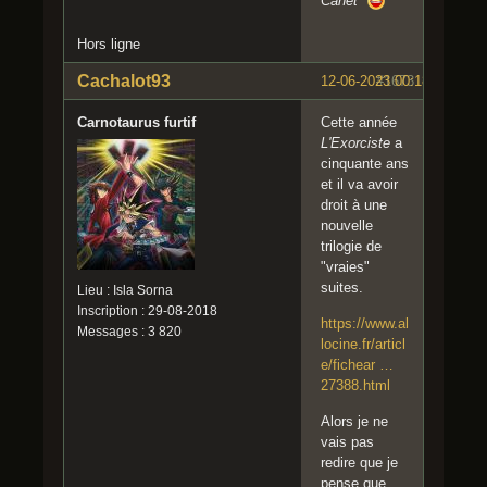
Canet
"
Hors ligne
Cachalot93
12-06-2023 00:18:19
#1673
Carnotaurus furtif
Cette année
L'Exorciste
a
cinquante ans
et il va avoir
droit à une
nouvelle
trilogie de
"vraies"
suites.
Lieu : Isla Sorna
Inscription : 29-08-2018
https://www.al
Messages : 3 820
locine.fr/articl
e/fichear …
27388.html
Alors je ne
vais pas
redire que je
pense que