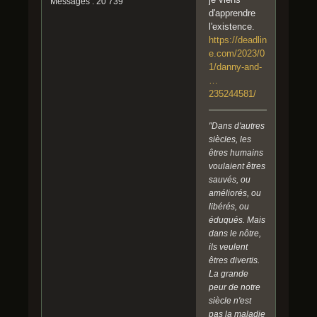
Messages : 20 739
d'apprendre
l'existence.
https://deadlin
e.com/2023/0
1/danny-and-
…
235244581/
"Dans d'autres
siècles, les
êtres humains
voulaient êtres
sauvés, ou
améliorés, ou
libérés, ou
éduqués. Mais
dans le nôtre,
ils veulent
êtres divertis.
La grande
peur de notre
siècle n'est
pas la maladie