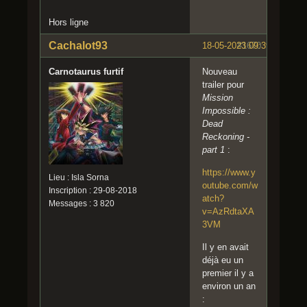
Hors ligne
Cachalot93
18-05-2023 09:39:41
#1670
Carnotaurus furtif
Nouveau
trailer pour
Mission
Impossible :
Dead
Reckoning -
part 1
:
https://www.y
Lieu : Isla Sorna
outube.com/w
Inscription : 29-08-2018
atch?
Messages : 3 820
v=AzRdtaXA
3VM
Il y en avait
déjà eu un
premier il y a
environ un an
: