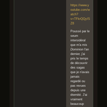
https://www.y
outube.com/w
atch?
v=TFkrQQyIS
Z8
Poussé par le
seum
intersidéral
que m'a mis
Dominion
l'an
dernier, j'ai
pris le temps
de découvrir
des sagas
que je n'avais
jamais
regardé ou
pas revues
depuis une
éternité. J'ai
vraiment
beaucoup