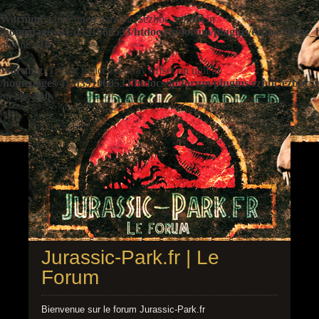
Warning
: Undefined variable $ezbbc_config in
/homepages/41/d391060533/htdocs/jp/forum/plugins/ezbbc/ezbbc
on line
410
Warning
: Trying to access array offset on null in
/homepages/41/d391060533/htdocs/jp/forum/plugins/ezbbc/ezbbc
on line
410
Jurassic-Park.fr | Le
Forum
Bienvenue sur le forum Jurassic-Park.fr