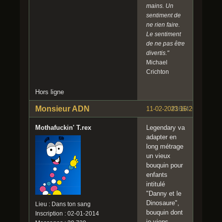
mains. Un
sentiment de
ne rien faire.
Le sentiment
de ne pas être
divertis."
Michael
Crichton
Hors ligne
Monsieur ADN
11-02-2023 16:26:51
#1664
Mothafuckin' T.rex
Legendary va
adapter en
long métrage
un vieux
bouquin pour
enfants
intitulé
"Danny et le
Dinosaure",
Lieu : Dans ton sang
bouquin dont
Inscription : 02-01-2014
je viens