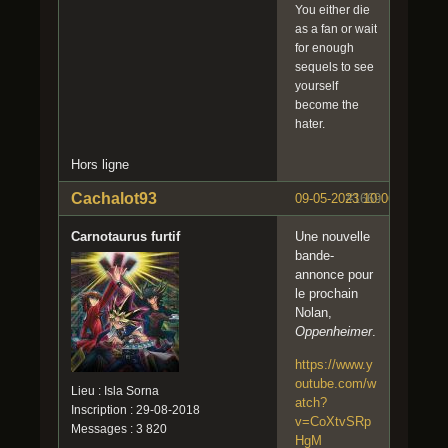
You either die
as a fan or wait
for enough
sequels to see
yourself
become the
hater.
Hors ligne
Cachalot93
09-05-2023 10:06:53
#1669
Carnotaurus furtif
Une nouvelle
bande-
annonce pour
le prochain
Nolan,
Oppenheimer
.
https://www.y
outube.com/w
Lieu : Isla Sorna
atch?
Inscription : 29-08-2018
v=CoXtvSRp
Messages : 3 820
HgM