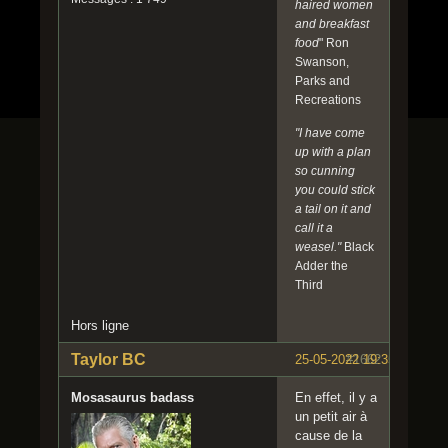
haired women
and breakfast
food
" Ron
Swanson,
Parks and
Recreations
"I have come
up with a plan
so cunning
you could stick
a tail on it and
call it a
weasel."
Black
Adder the
Third
Hors ligne
Taylor BC
25-05-2022 19:35:40
#1662
Mosasaurus badass
En effet, il y a
un petit air à
cause de la