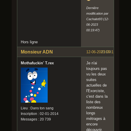
Dernière
modification par
Cachalot93 (12-
06-2023
00:19:47)
Hors ligne
Monsieur ADN
12-06-2023 09:11:00
#1674
Mothafuckin' T.rex
Je n'ai
toujours pas
vu les deux
suites
actuelles de
l'Exorciste,
c'est dans la
liste des
nombreux
Lieu : Dans ton sang
longs
Inscription : 02-01-2014
métrages à
Messages : 20 739
encore
découvrir.