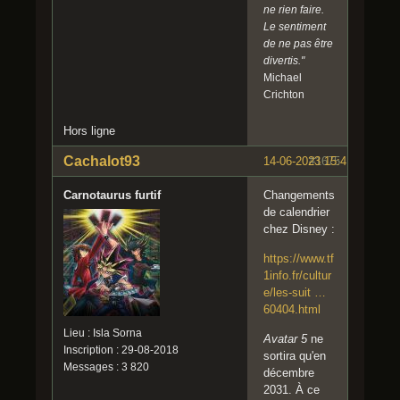
ne rien faire.
Le sentiment
de ne pas être
divertis."
Michael
Crichton
Hors ligne
Cachalot93
14-06-2023 15:41:02
#1675
Carnotaurus furtif
Changements
de calendrier
chez Disney :
https://www.tf
1info.fr/cultur
e/les-suit …
60404.html
Lieu : Isla Sorna
Avatar 5
ne
Inscription : 29-08-2018
sortira qu'en
Messages : 3 820
décembre
2031. À ce