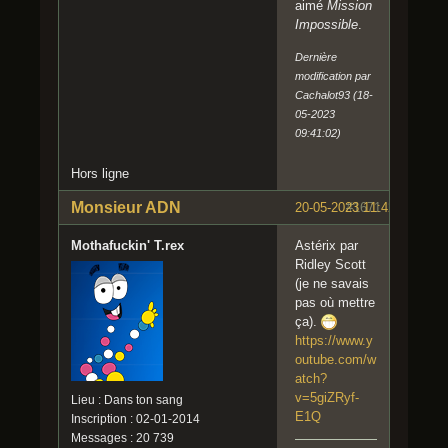
aimé
Mission
Impossible
.
Dernière
modification par
Cachalot93 (18-
05-2023
09:41:02)
Hors ligne
Monsieur ADN
20-05-2023 11:42:08
#1671
Mothafuckin' T.rex
Astérix par
Ridley Scott
(je ne savais
pas où mettre
ça).
https://www.y
outube.com/w
atch?
v=5giZRyf-
Lieu : Dans ton sang
E1Q
Inscription : 02-01-2014
Messages : 20 739