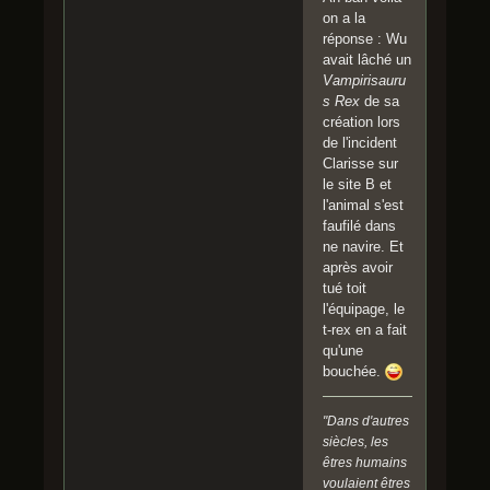
on a la
réponse : Wu
avait lâché un
Vampirisauru
s Rex
de sa
création lors
de l'incident
Clarisse sur
le site B et
l'animal s'est
faufilé dans
ne navire. Et
après avoir
tué toit
l'équipage, le
t-rex en a fait
qu'une
bouchée.
"Dans d'autres
siècles, les
êtres humains
voulaient êtres