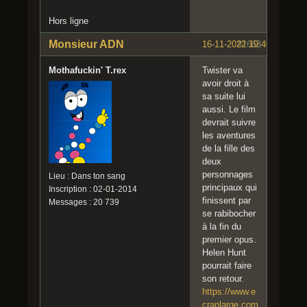
Hors ligne
Monsieur ADN
16-11-2022 19:40:56
#1663
Mothafuckin' T.rex
Twister va
avoir droit à
sa suite lui
aussi. Le film
devrait suivre
les aventures
de la fille des
deux
personnages
Lieu : Dans ton sang
principaux qui
Inscription : 02-01-2014
finissent par
Messages : 20 739
se rabibocher
à la fin du
premier opus.
Helen Hunt
pourrait faire
son retour.
https://www.e
cranlarge.com