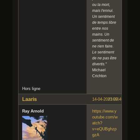
ou la mort,
mais l'ennui.
Un sentiment
de temps libre
entre nos
mains. Un
sentiment de
ne rien faire.
Le sentiment
de ne pas être
divertis."
Michael
Crichton
Hors ligne
Laaris
14-04-2023 09:46:29
#1665
Ray Arnold
https://www.y
outube.com/w
atch?
v=eQUBghzp
gzA