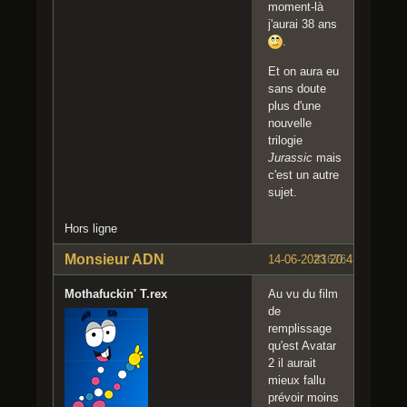
moment-là
j'aurai 38 ans
.
Et on aura eu
sans doute
plus d'une
nouvelle
trilogie
Jurassic
mais
c'est un autre
sujet.
Hors ligne
Monsieur ADN
14-06-2023 20:41:16
#1676
Mothafuckin' T.rex
Au vu du film
de
remplissage
qu'est Avatar
2 il aurait
mieux fallu
prévoir moins