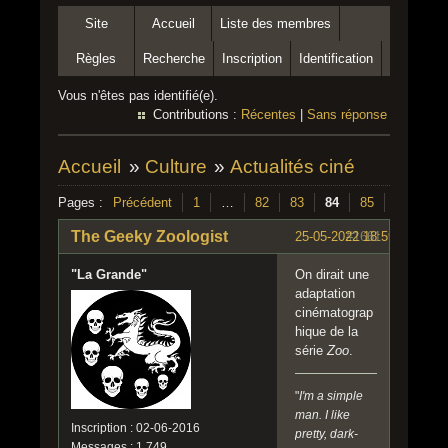
Site
Accueil
Liste des membres
Règles
Recherche
Inscription
Identification
Vous n'êtes pas identifié(e).
Contributions :
Récentes
|
Sans réponse
Accueil
»
Culture
»
Actualités ciné
Pages :
Précédent
1
…
82
83
84
85
86
…
The Geeky Zoologist
25-05-2022 18:59:07
#1661
"La Grande"
On dirait une
adaptation
cinématograp
hique de la
série
Zoo
.
"
I'm a simple
man. I like
Inscription : 02-06-2016
pretty, dark-
Messages : 1 749