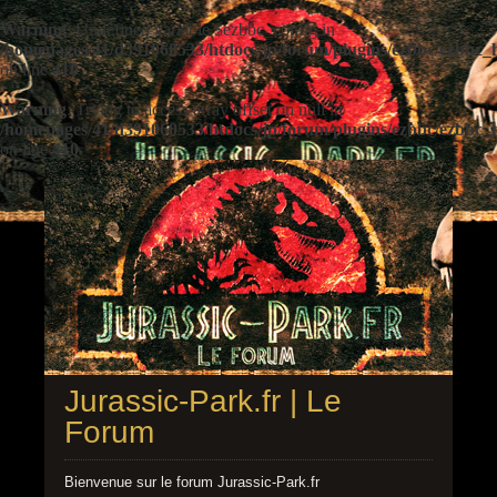
Warning
: Undefined variable $ezbbc_config in
/homepages/41/d391060533/htdocs/jp/forum/plugins/ezbbc/ezbbc
on line
410
Warning
: Trying to access array offset on null in
/homepages/41/d391060533/htdocs/jp/forum/plugins/ezbbc/ezbbc
on line
410
Jurassic-Park.fr | Le
Forum
Bienvenue sur le forum Jurassic-Park.fr