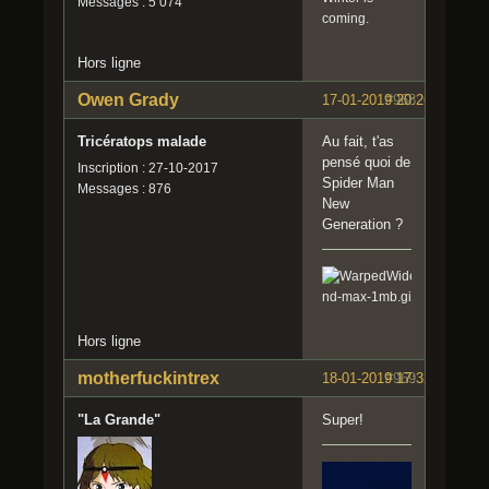
Messages : 5 074
coming.
Hors ligne
Owen Grady
17-01-2019 20:26:44
#968
Tricératops malade
Au fait, t'as
pensé quoi de
Inscription : 27-10-2017
Spider Man
Messages : 876
New
Generation ?
Hors ligne
motherfuckintrex
18-01-2019 17:32:53
#969
"La Grande"
Super!