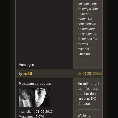
Un sentiment
de temps libre
entre nos
mains. Un
sentiment de
ne rien faire.
Le sentiment
de ne pas être
divertis."
Michael
Crichton
Hors ligne
tyeo30
05-04-2019 09:01:44
#977
Mosasaurus badass
En même tant
tout n'est pas
sombre dans
l'univers DC
de base.
Inscription : 21-05-2017
Winter is
Messages : 5 074