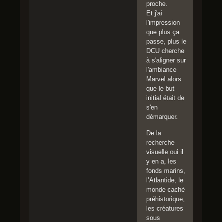
proche.
Et j'ai
l'impression
que plus ça
passe, plus le
DCU cherche
à s'aligner sur
l'ambiance
Marvel alors
que le but
initial était de
s'en
démarquer.
De la
recherche
visuelle oui il
y en a, les
fonds marins,
l’Atlantide, le
monde caché
préhistorique,
les créatures
sous