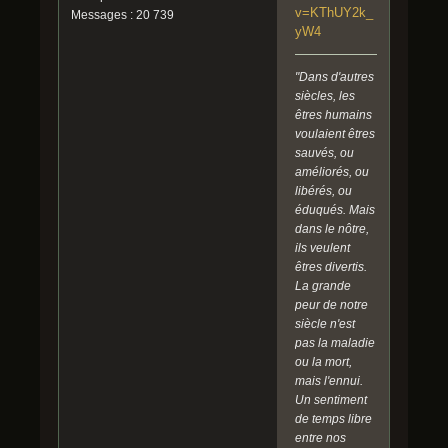
v=KThUY2k_
Messages : 20 739
yW4
"Dans d'autres
siècles, les
êtres humains
voulaient êtres
sauvés, ou
améliorés, ou
libérés, ou
éduqués. Mais
dans le nôtre,
ils veulent
êtres divertis.
La grande
peur de notre
siècle n'est
pas la maladie
ou la mort,
mais l'ennui.
Un sentiment
de temps libre
entre nos