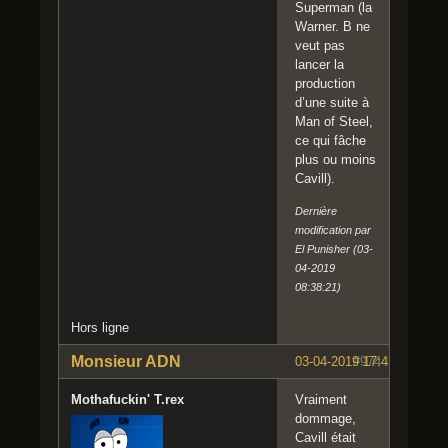
Superman (la
Warner. B ne
veut pas
lancer la
production
d’une suite à
Man of Steel,
ce qui fâche
plus ou moins
Cavill).
Dernière
modification par
El Punisher (03-
04-2019
08:38:21)
Hors ligne
Monsieur ADN
03-04-2019 17:43:10
#974
Mothafuckin' T.rex
Vraiment
dommage,
Cavill était