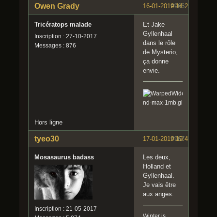
Owen Grady
16-01-2019 14:25:11
#966
Tricératops malade
Et Jake
Gyllenhaal
Inscription : 27-10-2017
dans le rôle
Messages : 876
de Mysterio,
ça donne
envie.
Hors ligne
tyeo30
17-01-2019 19:41:29
#967
Mosasaurus badass
Les deux,
Holland et
Gyllenhaal.
Je vais être
aux anges.
Inscription : 21-05-2017
Winter is