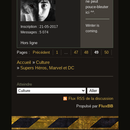
ne peut
pouce-bleuter
ici ^^.
Winter is
Inscription : 21-05-2017
coming.
Messages : 5 074
Hors ligne
Pages :
Précédent
1
…
47
48
49
50
51
…
Accueil
»
Culture
»
Supers Héros, Marvel et DC
Atteindre
Flux RSS de la discussion
FluxBB
Propulsé par