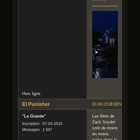
..
Hors ligne
El Punisher
02-04-2019 18:50:38
#973
"La Grande"
Les films de
Zack Snyder
Inscription : 07-03-2015
sont de moins
Messages : 1 507
en moins
inclus dans le