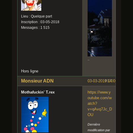
Lieu : Quelque part
Inscription : 03-05-2018
Messages : 1 515
..
Hors ligne
Monsieur ADN
03-03-2019 14:06:21
#970
Mothafuckin' T.rex
https://www.y
outube.com/w
atch?
v=qAvq7Jc_D
OU
Dernière
modification par