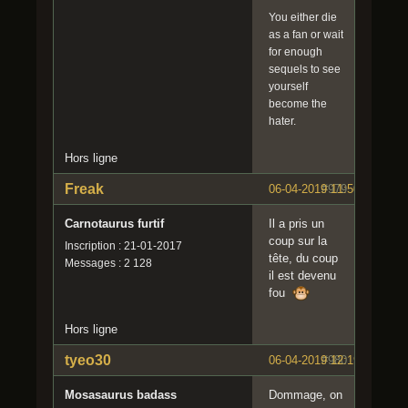
You either die
as a fan or wait
for enough
sequels to see
yourself
become the
hater.
Hors ligne
Freak
06-04-2019 11:50:35
#979
Carnotaurus furtif
Il a pris un
coup sur la
Inscription : 21-01-2017
tête, du coup
Messages : 2 128
il est devenu
fou
Hors ligne
tyeo30
06-04-2019 12:19:08
#980
Mosasaurus badass
Dommage, on