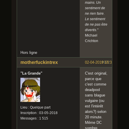
mains. Un
sentiment de
ne rien faire.
Le sentiment
de ne pas être
divertis."
Michael
Crichton
Hors ligne
motherfuckintrex
02-04-2019 18:32:03
#972
"La Grande"
C'est original,
parce que
c'est comme
deadpool
sans blague
vulgaire (ou
est l'intérêt
Lieu : Quelque part
alors?) selon
Inscription : 03-05-2018
20 minute.
Messages : 1 515
Même DC
sombre