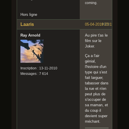
coming.
Hors ligne
Laaris
05-04-2019 23:19:10
#978
Ray Arnold
Au pire t'as le
film sur le
Joker.
Ça a l'air
génial,
l'histoire d'un
Inscription : 13-11-2010
type qui s'est
Messages : 7 614
fait larguer,
tabasser dans
la rue et n'en
peut plus de
s'occuper de
sa maman, et
du coup il
devient super
méchant.