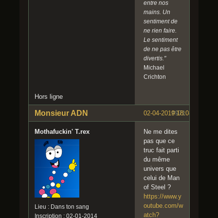
entre nos
mains. Un
sentiment de
ne rien faire.
Le sentiment
de ne pas être
divertis."
Michael
Crichton
Hors ligne
Monsieur ADN
02-04-2019 18:08:58
#971
Mothafuckin' T.rex
Ne me dites
pas que ce
truc fait parti
du même
univers que
celui de Man
of Steel ?
https://www.y
outube.com/w
Lieu : Dans ton sang
atch?
Inscription : 02-01-2014