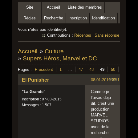
Site
Accueil
Liste des membres
Règles
Recherche
Inscription
Identification
Vous n'êtes pas identifié(e).
Contributions :
Récentes
|
Sans réponse
Accueil
»
Culture
»
Supers Héros, Marvel et DC
Pages :
Précédent
1
…
47
48
49
50
51
…
El Punisher
08-01-2019 23:12:49
#961
"La Grande"
Comme je
l’avais déjà
Inscription : 07-03-2015
dit, c’est une
Messages : 1 507
production
MARVEL
STUDIOS
avec de la
recherche