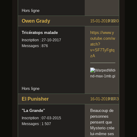
Hors ligne
Owen Grady
15-01-2019 19:08:19
#963
Tricératops malade
https://www.y
outube.com/w
Inscription : 27-10-2017
atch?
Messages : 876
v=SF7TyFgtq
zA
Hors ligne
El Punisher
16-01-2019 07:36:37
#964
"La Grande"
Beaucoup de
personnes
Inscription : 07-03-2015
pensent que
Messages : 1 507
Mysterio crée
lui-même ses