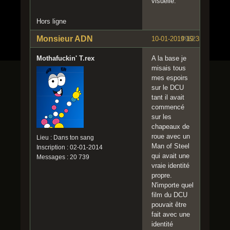
visuelle.
Hors ligne
Monsieur ADN
10-01-2019 19:35:42
#962
Mothafuckin' T.rex
A la base je
misais tous
mes espoirs
sur le DCU
tant il avait
commencé
sur les
chapeaux de
roue avec un
Lieu : Dans ton sang
Man of Steel
Inscription : 02-01-2014
qui avait une
Messages : 20 739
vraie identité
propre.
N'importe quel
film du DCU
pouvait être
fait avec une
identité