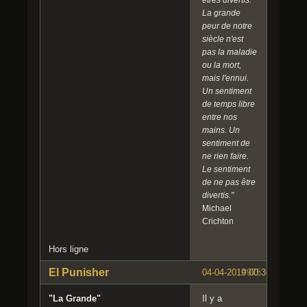
êtres divertis.
La grande
peur de notre
siècle n'est
pas la maladie
ou la mort,
mais l'ennui.
Un sentiment
de temps libre
entre nos
mains. Un
sentiment de
ne rien faire.
Le sentiment
de ne pas être
divertis."
Michael
Crichton
Hors ligne
El Punisher
04-04-2019 00:36:51
#975
"La Grande"
Il y a