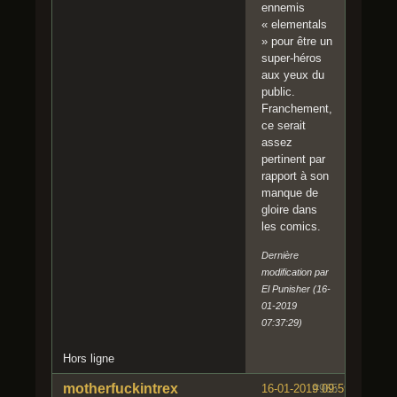
ennemis
« elementals
» pour être un
super-héros
aux yeux du
public.
Franchement,
ce serait
assez
pertinent par
rapport à son
manque de
gloire dans
les comics.
Dernière
modification par
El Punisher (16-
01-2019
07:37:29)
Hors ligne
motherfuckintrex
16-01-2019 09:59:52
#965