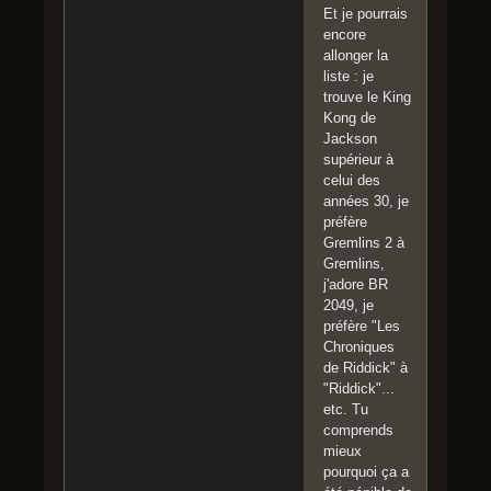
Et je pourrais
encore
allonger la
liste : je
trouve le King
Kong de
Jackson
supérieur à
celui des
années 30, je
préfère
Gremlins 2 à
Gremlins,
j'adore BR
2049, je
préfère "Les
Chroniques
de Riddick" à
"Riddick"...
etc. Tu
comprends
mieux
pourquoi ça a