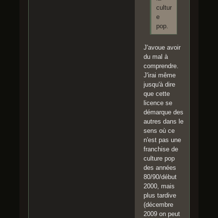
cultur
e
pop.
J'avoue avoir
du mal à
comprendre.
J'irai même
jusqu'à dire
que cette
licence se
démarque des
autres dans le
sens où ce
n'est pas une
franchise de
culture pop
des années
80/90/début
2000, mais
plus tardive
(décembre
2009 on peut