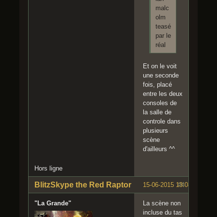
malc
olm
teasé
par le
réal
Et on le voit
une seconde
fois, placé
entre les deux
consoles de
la salle de
controle dans
plusieurs
scène
d'ailleurs ^^
Hors ligne
BlitzSkype the Red Raptor
15-06-2015 13:08:34
#4
"La Grande"
La scène non
incluse du tas