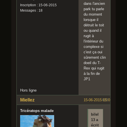
dans l'ancien
Inscription : 15-06-2015
park tu parle
Messages : 18
du moment
lorsque il
détruit le toit
ou quand il
rugit à
l'intérieur du
complexe si
c'est ça oui
sûrement clin
doeil du T-
Rex qui rugit
à la fin de
JP1
Hors ligne
Miellez
15-06-2015 15:05:44
#10
Tricératops malade
bilel
13 a
écrit