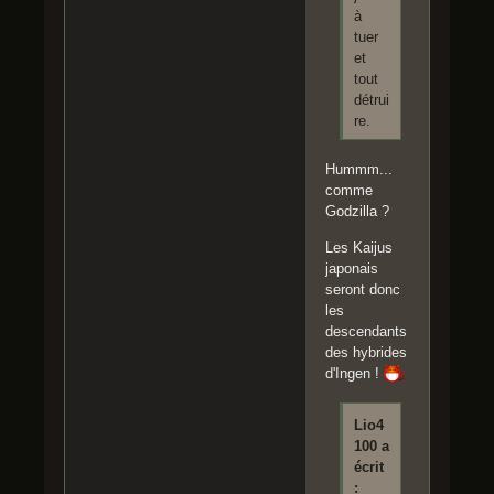
à
tuer
et
tout
détrui
re.
Hummm...
comme
Godzilla ?
Les Kaijus
japonais
seront donc
les
descendants
des hybrides
d'Ingen !
Lio4
100 a
écrit
: