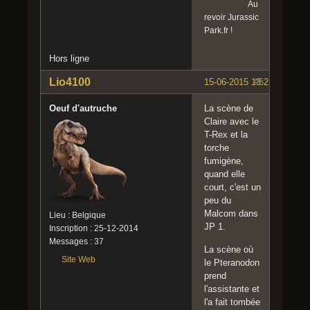
Au
revoir Jurassic
Park.fr !
Hors ligne
Lio4100
15-06-2015 13:21:56
#5
Oeuf d'autruche
La scène de
Claire avec le
T-Rex et la
torche
fumigène,
quand elle
court, c'est un
peu du
Malcom dans
Lieu : Belgique
JP 1.
Inscription : 25-12-2014
Messages : 37
La scène où
Site Web
le Pteranodon
prend
l'assistante et
l'a fait tombée