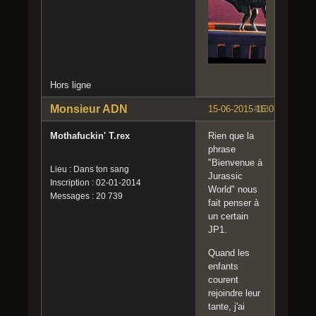
Hors ligne
Monsieur ADN
15-06-2015 16:08:30
#13
Mothafuckin' T.rex
Rien que la
phrase
"Bienvenue à
Lieu : Dans ton sang
Jurassic
Inscription : 02-01-2014
World" nous
Messages : 20 739
fait penser à
un certain
JP1.
Quand les
enfants
courent
rejoindre leur
tante, j'ai