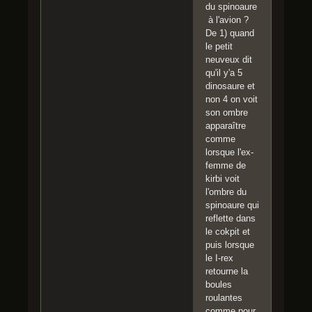
du spinoaure
à l'avion ?
De 1) quand
le petit
neuveux dit
qu'il y'a 5
dinosaure et
non 4 on voit
son ombre
apparaître
comme
lorsque l'ex-
femme de
kirbi voit
l'ombre du
spinoaure qui
reflette dans
le cokpit et
puis lorsque
le I-rex
retourne la
boules
roulantes
comme pour