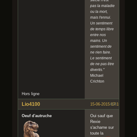
pas la maladie
ou la mort,
mais l'ennui.
Un sentiment
de temps libre
entre nos
mains. Un
sentiment de
ne rien faire.
Le sentiment
de ne pas être
divertis."
Michael
Crichton
Hors ligne
Lio4100
15-06-2015 17:16:00
#14
Oeuf d'autruche
Oui sauf que
Rexie
s'acharne sur
toute la