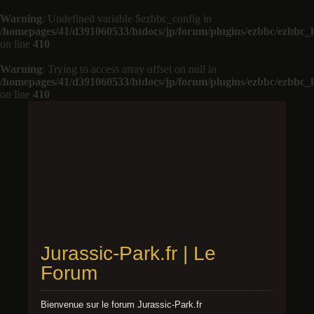
Warning
: Undefined variable $ezbbc_config in
/homepages/41/d391060533/htdocs/jp/forum/plugins/ezbbc/ezbbc
on line
410
Warning
: Trying to access array offset on null in
/homepages/41/d391060533/htdocs/jp/forum/plugins/ezbbc/ezbbc
on line
410
Jurassic-Park.fr | Le
Forum
Bienvenue sur le forum Jurassic-Park.fr