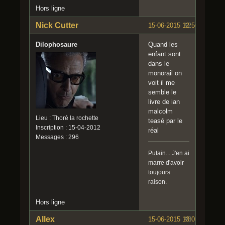
Hors ligne
Nick Cutter
15-06-2015 12:50:43
#2
Dilophosaure
Quand les
enfant sont
dans le
monorail on
voit il me
semble le
livre de ian
malcolm
Lieu : Thoré la rochette
teasé par le
Inscription : 15-04-2012
réal
Messages : 296
Putain... J'en ai
marre d'avoir
toujours
raison.
Hors ligne
Allex
15-06-2015 13:05:30
#3