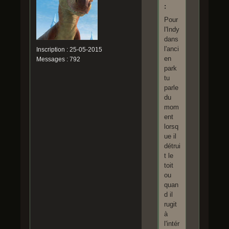
:
Pour
l'Indy
dans
l'anci
Inscription : 25-05-2015
en
Messages : 792
park
tu
parle
du
mom
ent
lorsq
ue il
détrui
t le
toit
ou
quan
d il
rugit
à
l'intér