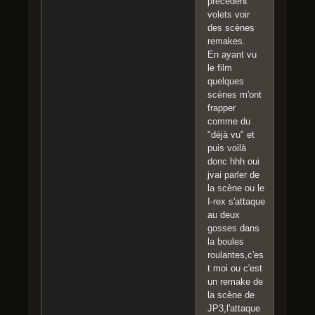
précédent
volets voir
des scènes
remakes.
En ayant vu
le film
quelques
scènes m'ont
frapper
comme du
"déjà vu" et
puis voilà
donc hhh oui
jvai parler de
la scène ou le
I-rex s'attaque
au deux
gosses dans
la boules
roulantes,c'es
t moi ou c'est
un remake de
la scène de
JP3,l'attaque