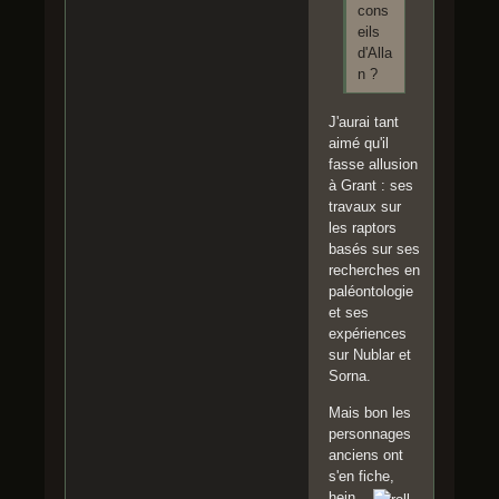
cons
eils
d'Alla
n ?
J'aurai tant
aimé qu'il
fasse allusion
à Grant : ses
travaux sur
les raptors
basés sur ses
recherches en
paléontologie
et ses
expériences
sur Nublar et
Sorna.
Mais bon les
personnages
anciens ont
s'en fiche,
hein...