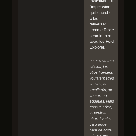
véhicules, j'ai
l'impression
qu'il cherche
à les
renverser
comme Rexie
aime le faire
avec les Ford
Explorer.
"Dans d'autres
siècles, les
êtres humains
voulaient êtres
sauvés, ou
améliorés, ou
libérés, ou
éduqués. Mais
dans le nôtre,
ils veulent
êtres divertis.
La grande
peur de notre
siècle n'est