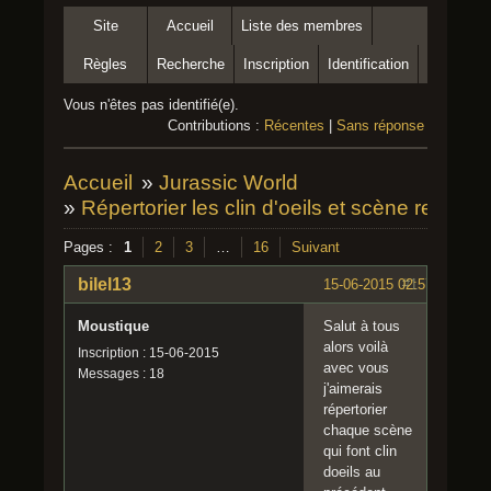
Site
Accueil
Liste des membres
Règles
Recherche
Inscription
Identification
Vous n'êtes pas identifié(e).
Contributions :
Récentes
|
Sans réponse
Accueil
»
Jurassic World
»
Répertorier les clin d'oeils et scène remake
Pages :
1
2
3
…
16
Suivant
bilel13
15-06-2015 02:57:41
#1
Moustique
Salut à tous
alors voilà
Inscription : 15-06-2015
avec vous
Messages : 18
j'aimerais
répertorier
chaque scène
qui font clin
doeils au