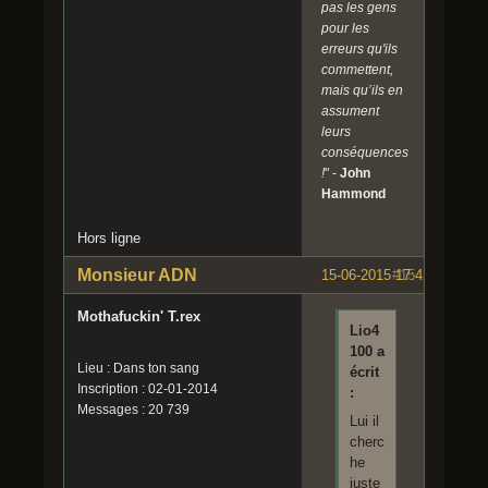
pas les gens
pour les
erreurs qu'ils
commettent,
mais qu’ils en
assument
leurs
conséquences
!
" -
John
Hammond
Hors ligne
Monsieur ADN
15-06-2015 17:42:43
#15
Mothafuckin' T.rex
Lio4
100 a
Lieu : Dans ton sang
écrit
Inscription : 02-01-2014
:
Messages : 20 739
Lui il
cherc
he
juste