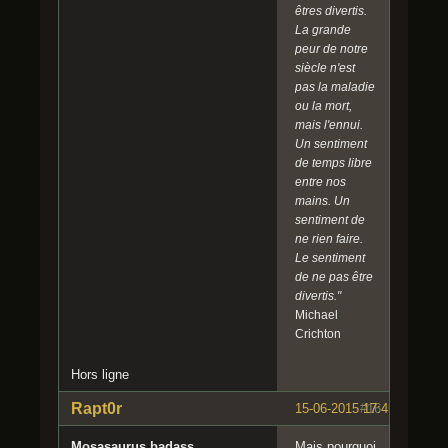
êtres divertis.
La grande
peur de notre
siècle n'est
pas la maladie
ou la mort,
mais l'ennui.
Un sentiment
de temps libre
entre nos
mains. Un
sentiment de
ne rien faire.
Le sentiment
de ne pas être
divertis."
Michael
Crichton
Hors ligne
Rapt0r
15-06-2015 17:45:45
#16
Mosasaurus badass
Mais pourquoi