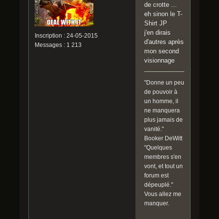
de crotte ...
eh sinon le T-
Shirt JP
j'en dirais
Inscription : 24-05-2015
d'autres après
Messages : 1 213
mon second
visionnage
"Donne un peu
de pouvoir à
un homme, il
ne manquera
plus jamais de
vanité."
Booker DeWitt
"Quelques
membres s'en
vont, et tout un
forum est
dépeuplé."
Vous allez me
manquer.