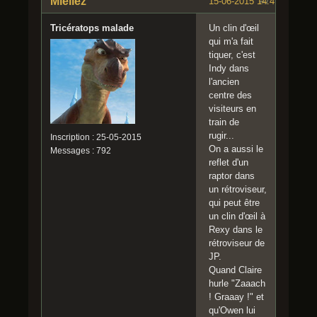
Miellez
15-06-2015 14:47:12
#7
Tricératops malade
Un clin d'œil
qui m'a fait
tiquer, c'est
Indy dans
l'ancien
centre des
visiteurs en
train de
rugir...
Inscription : 25-05-2015
On a aussi le
Messages : 792
reflet d'un
raptor dans
un rétroviseur,
qui peut être
un clin d'œil à
Rexy dans le
rétroviseur de
JP.
Quand Claire
hurle "Zaaach
! Graaay !" et
qu'Owen lui