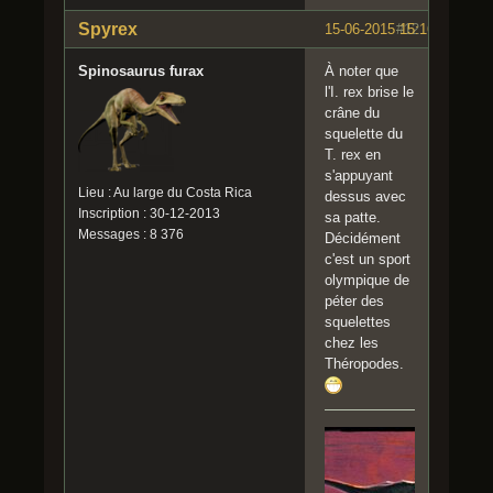
Spyrex
15-06-2015 15:16:17
#12
Spinosaurus furax
À noter que
l'I. rex brise le
crâne du
squelette du
T. rex en
s'appuyant
Lieu : Au large du Costa Rica
dessus avec
Inscription : 30-12-2013
sa patte.
Messages : 8 376
Décidément
c'est un sport
olympique de
péter des
squelettes
chez les
Théropodes.