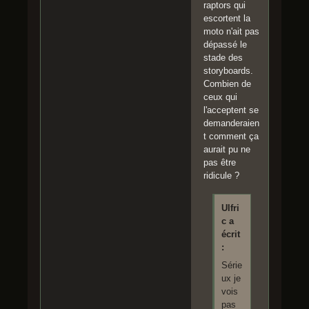
raptors qui
escortent la
moto n'ait pas
dépassé le
stade des
storyboards.
Combien de
ceux qui
l'acceptent se
demanderaien
t comment ça
aurait pu ne
pas être
ridicule ?
Ulfri
c a
écrit
:
Série
ux je
vois
pas