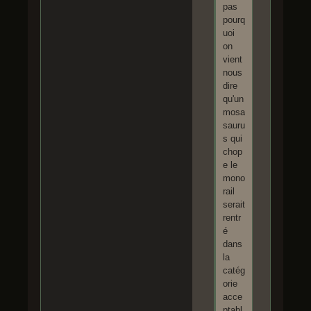
pas
pourq
uoi
on
vient
nous
dire
qu'un
mosa
sauru
s qui
chop
e le
mono
rail
serait
rentr
é
dans
la
catég
orie
acce
ptabl