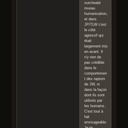
surcheaté
niveau
humanisation,
et dans
JP/TLW c'est
le côté
agressif qui
était
largement mis
en avant. Il
n'y rien de
pas crédible
dans le
comportemen
t des raptors
de JW, ni
dans la façon
dont ils sont
utilisés par
les humains.
C'est tout à
fait
envisageable.
Je te