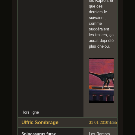
les Raptors et
que ces
derniers le
suivaient,
comme
suggéraient
les trailers, ça
aurait déjà été
plus chelou.
Hors ligne
Ulfric Sombrage
31-01-2016 15:50:30
#226
Spinosaurus furax
Les Raptors