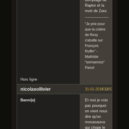
Raptor et la
mort de Zara.
"Je prie pour
que la colère
de Rexy
s'abatte sur
François
Ruffin" -
Mathilde
"sornaensis"
Panot
Hors ligne
nicolasollivier
31-01-2016 14:57:27
#223
Banni(e)
Et moi je vois
pas pourquoi
on vient nous
dire qu'un
mosasaurus
qui chope le