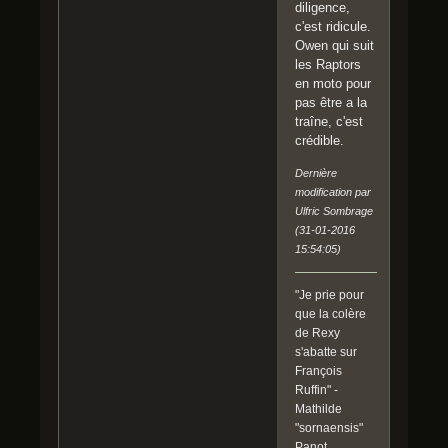
diligence,
c'est ridicule.
Owen qui suit
les Raptors
en moto pour
pas être a la
traîne, c'est
crédible.
Dernière
modification par
Ulfric Sombrage
(31-01-2016
15:54:05)
"Je prie pour
que la colère
de Rexy
s'abatte sur
François
Ruffin" -
Mathilde
"sornaensis"
Panot