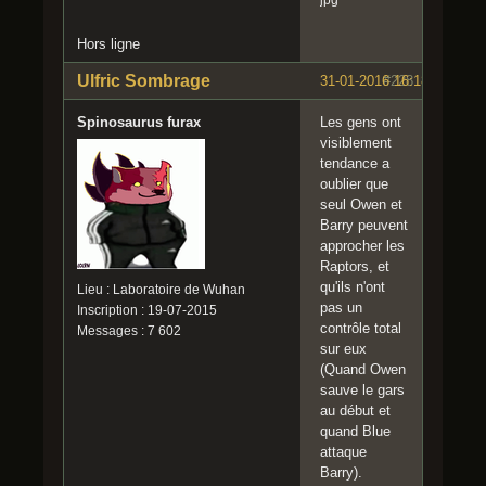
Hors ligne
Ulfric Sombrage
31-01-2016 16:18:14
#228
Spinosaurus furax
Les gens ont
visiblement
tendance a
oublier que
seul Owen et
Barry peuvent
approcher les
Raptors, et
qu'ils n'ont
Lieu : Laboratoire de Wuhan
pas un
Inscription : 19-07-2015
contrôle total
Messages : 7 602
sur eux
(Quand Owen
sauve le gars
au début et
quand Blue
attaque
Barry).