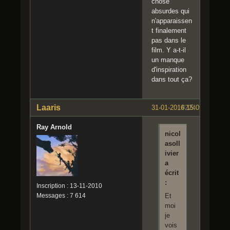
chose
absurdes qui
n'apparaissen
t finalement
pas dans le
film. Y a-t-il
un manque
d'inspiration
dans tout ça?
Laaris
31-01-2016 15:09:08
#224
Ray Arnold
nicol
asoll
ivier
a
écrit
:
Inscription : 13-11-2010
Messages : 7 614
Et
moi
je
vois