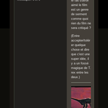
le fait d'avoir
aimé le film
est un genre
de serment
comme quoi
rien du film ne
sera critiqué ?
(Entre
accepter/tolér
er quelque
chose et dire
que c'est une
super idée, il
y a un fossé
magique de T.
rex entre les
deux.)