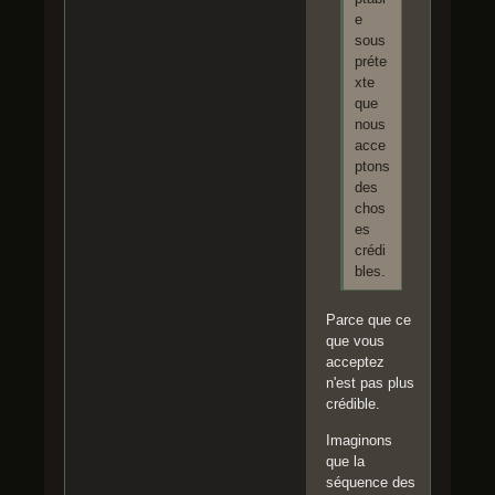
e
sous
préte
xte
que
nous
acce
ptons
des
chos
es
crédi
bles.
Parce que ce
que vous
acceptez
n'est pas plus
crédible.
Imaginons
que la
séquence des