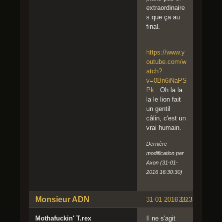
extraordinaire
s que ça au
final.
https://www.y
outube.com/w
atch?
v=0Bn6iNaPS
Pk
Oh la la
la le lion fait
un gentil
câlin, c'est un
vrai humain.
Dernière
modification par
Axon (31-01-
2016 16:30:30)
Monsieur ADN
31-01-2016 16:33:12
#231
Mothafuckin' T.rex
Il ne s'agit