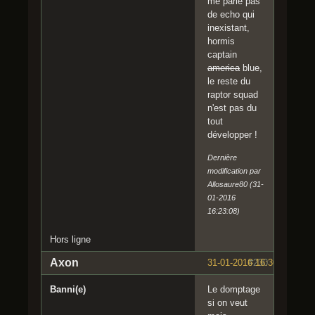
me parlé pas
de echo qui
inexistant,
hormis
captain
america
blue,
le reste du
raptor squad
n'est pas du
tout
développer !
Dernière
modification par
Allosaure80 (31-
01-2016
16:23:08)
Hors ligne
Axon
31-01-2016 16:30:01
#230
Banni(e)
Le domptage
si on veut