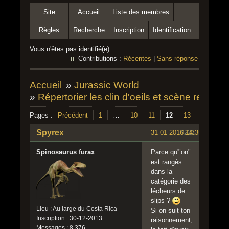
Site
Accueil
Liste des membres
Règles
Recherche
Inscription
Identification
Vous n'êtes pas identifié(e).
Contributions :
Récentes
|
Sans réponse
Accueil
»
Jurassic World
»
Répertorier les clin d'oeils et scène remake
Pages :
Précédent
1
…
10
11
12
13
14
15
Spyrex
31-01-2016 14:35:14
#221
Spinosaurus furax
Parce qu'"on"
est rangés
dans la
catégorie des
lécheurs de
slips ?
Lieu : Au large du Costa Rica
Si on suit ton
Inscription : 30-12-2013
raisonnement,
Messages : 8 376