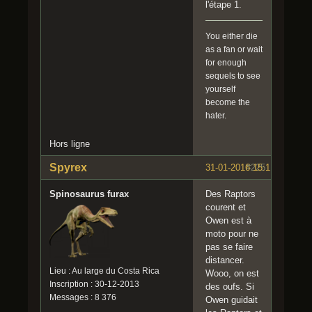
l'étape 1.
You either die
as a fan or wait
for enough
sequels to see
yourself
become the
hater.
Hors ligne
Spyrex
31-01-2016 15:11:27
#225
Spinosaurus furax
Des Raptors
courent et
Owen est à
moto pour ne
pas se faire
distancer.
Lieu : Au large du Costa Rica
Wooo, on est
Inscription : 30-12-2013
des oufs. Si
Messages : 8 376
Owen guidait