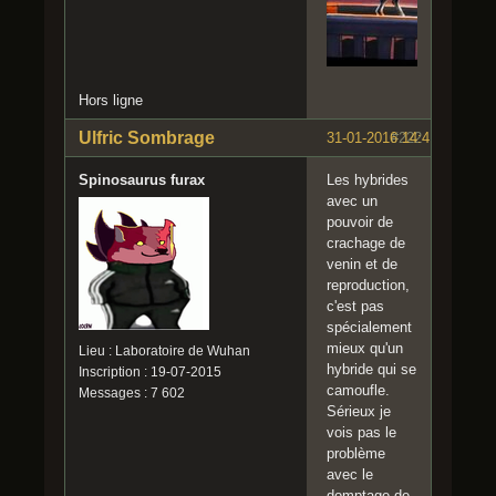
Hors ligne
Ulfric Sombrage
31-01-2016 14:41:14
#222
Spinosaurus furax
Les hybrides
avec un
pouvoir de
crachage de
venin et de
reproduction,
c'est pas
spécialement
mieux qu'un
Lieu : Laboratoire de Wuhan
hybride qui se
Inscription : 19-07-2015
camoufle.
Messages : 7 602
Sérieux je
vois pas le
problème
avec le
domptage de