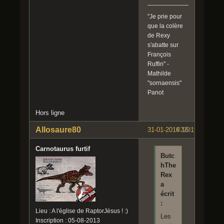
"Je prie pour
que la colère
de Rexy
s'abatte sur
François
Ruffin" -
Mathilde
"sornaensis"
Panot
Hors ligne
Allosaure80
31-01-2016 16:19:29
#229
Carnotaurus furtif
Butc
hThe
Rex
a
écrit
:
Lieu : A l'église de RaptorJésus ! :)
Les
Inscription : 05-08-2013