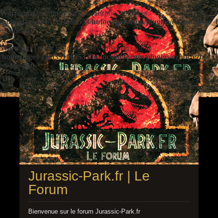
Warning
: Undefined variable $ezbbc_config in
/homepages/41/d391060533/htdocs/jp/forum/plugins/ezbbc/ezbbc
on line
410
Warning
: Trying to access array offset on null in
/homepages/41/d391060533/htdocs/jp/forum/plugins/ezbbc/ezbbc
on line
410
Jurassic-Park.fr | Le
Forum
Bienvenue sur le forum Jurassic-Park.fr