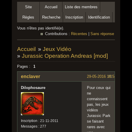
Site
Accueil
Liste des membres
Règles
Recherche
Inscription
Identification
Vous n'êtes pas identifié(e).
Contributions :
Récentes
|
Sans réponse
Accueil
»
Jeux Vidéo
»
Jurassic Operation Andreas [mod]
Pages :
1
enclaver
29-05-2016 18:54:33
#1
Dilophosaure
Pour ceux qui
ne
connaissent
pas, les jeux
vidéos
Jurassic Park
Inscription : 21-11-2011
se faisant
Messages : 277
rares avec