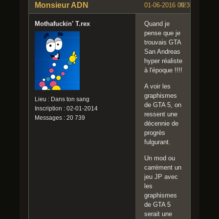
Monsieur ADN
01-06-2016 09:36:34
#2
Mothafuckin' T.rex
Quand je
pense que je
trouvais GTA
San Andreas
hyper réaliste
à l'époque !!!!
A voir les
graphismes
Lieu : Dans ton sang
de GTA 5, on
Inscription : 02-01-2014
ressent une
Messages : 20 739
décennie de
progrès
fulgurant.
Un mod ou
carrément un
jeu JP avec
les
graphismes
de GTA 5
serait une