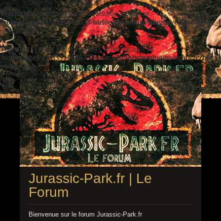
Warning
: Undefined variable $ezbbc_config in
/homepages/41/d391060533/htdocs/jp/forum/plugins/ezbbc/ezbbc
on line
410
Warning
: Trying to access array offset on null in
/homepages/41/d391060533/htdocs/jp/forum/plugins/ezbbc/ezbbc
on line
410
Jurassic-Park.fr | Le
Forum
Bienvenue sur le forum Jurassic-Park.fr