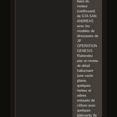
base du
moteur
(vieillissant)
de GTA SAN
ANDREAS
avec les
modèles de
dinosaures de
JP
OPERATION
GENESIS.
N'attendez
pas un niveau
de détail
hallucinant
(une vaste
plaine,
quelques
herbes et
arbres
entourés de
clôture avec
quelques
bâtiments (le