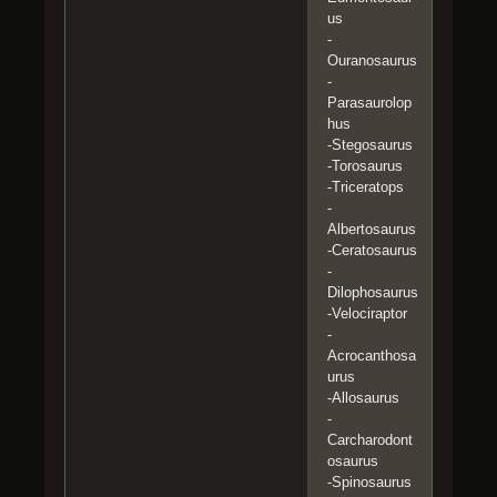
us
-
Ouranosaurus
-
Parasaurolop
hus
-Stegosaurus
-Torosaurus
-Triceratops
-
Albertosaurus
-Ceratosaurus
-
Dilophosaurus
-Velociraptor
-
Acrocanthosa
urus
-Allosaurus
-
Carcharodont
osaurus
-Spinosaurus