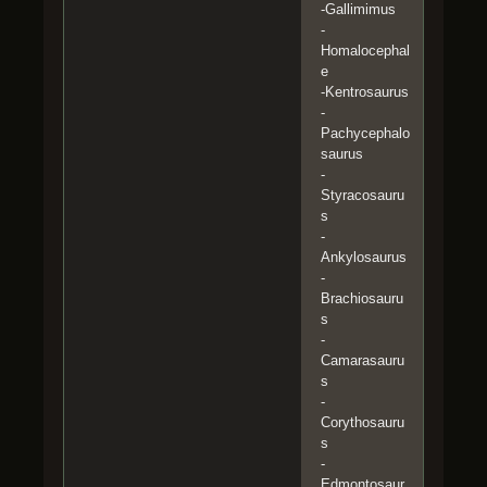
-Gallimimus
-
Homalocephal
e
-Kentrosaurus
-
Pachycephalo
saurus
-
Styracosauru
s
-
Ankylosaurus
-
Brachiosauru
s
-
Camarasauru
s
-
Corythosauru
s
-
Edmontosaur