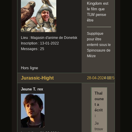
Kingdom est
le film que
TLW pense
être
Supplique
Lieu : Magasin d'anime de Donetsk
pour être
Inscription : 13-01-2022
enterré sous le
Messages : 25
Spinosaure de
Mèze
Hors ligne
Jurassic-Hight
28-04-2024 18:56:18
#492
Jeune T. rex
Thal
oune
t a
écrit
:
Je
trouv