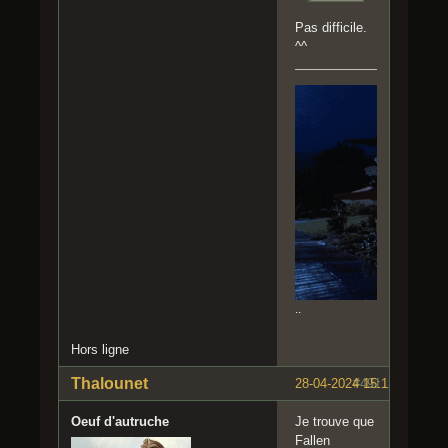
Pas difficile.
^^
..
Hors ligne
Thalounet
28-04-2024 15:12:02
#491
Oeuf d'autruche
Je trouve que
Fallen