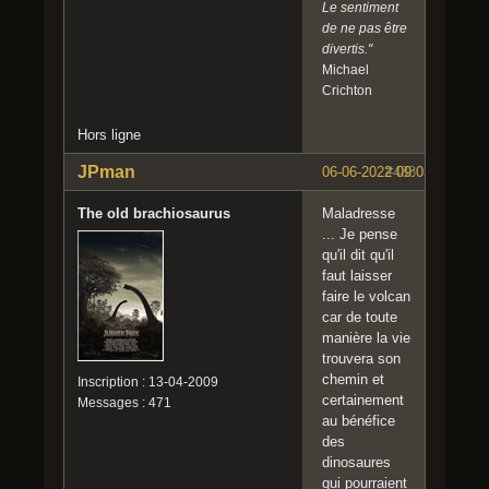
Le sentiment
de ne pas être
divertis."
Michael
Crichton
Hors ligne
JPman
06-06-2022 09:03:29
#483
The old brachiosaurus
Maladresse
... Je pense
qu'il dit qu'il
faut laisser
faire le volcan
car de toute
manière la vie
trouvera son
chemin et
Inscription : 13-04-2009
certainement
Messages : 471
au bénéfice
des
dinosaures
qui pourraient