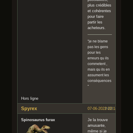
plus crédibles
et cohérentes
pour faire
partir les
acheteurs.
"je ne blame
pas les gens
pour les
erreurs qu ils
commetent ,
mais qu ils en
assument les
conséquences
"
Hors ligne
Spyrex
07-06-2022 22:14:18
#488
Spinosaurus furax
Je la trouve
amusante,
même si je