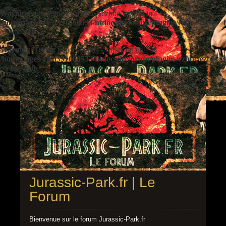
Warning
: Undefined variable $ezbbc_config in
/homepages/41/d391060533/htdocs/jp/forum/plugins/ezbbc/ezbbc
on line
410
Warning
: Trying to access array offset on null in
/homepages/41/d391060533/htdocs/jp/forum/plugins/ezbbc/ezbbc
on line
410
Jurassic-Park.fr | Le
Forum
Bienvenue sur le forum Jurassic-Park.fr