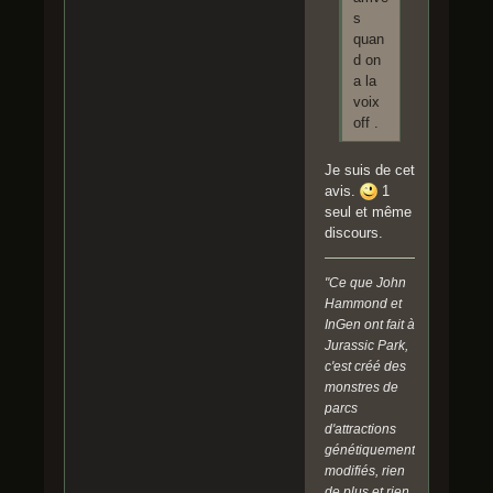
s
quan
d on
a la
voix
off .
Je suis de cet
avis.
1
seul et même
discours.
"Ce que John
Hammond et
InGen ont fait à
Jurassic Park,
c'est créé des
monstres de
parcs
d'attractions
génétiquement
modifiés, rien
de plus et rien