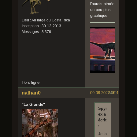
l'aurais aimée
un peu plus
graphique.
Lieu : Au large du Costa Rica
Inscription : 30-12-2013
Messages : 8 376
Hors ligne
nathan0
09-06-2022 10:19:44
#489
"La Grande"
Spyr
ex a
écrit
:
Je la