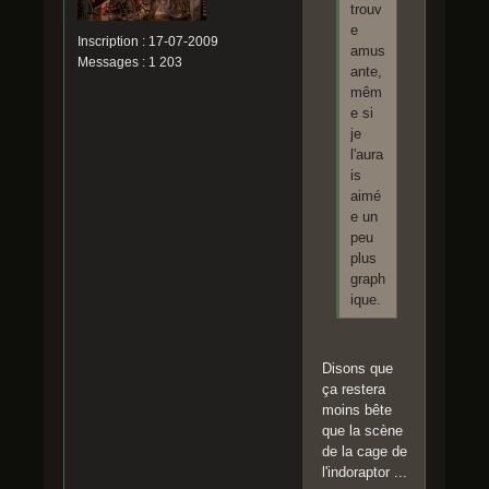
trouv
e
Inscription : 17-07-2009
amus
Messages : 1 203
ante,
mêm
e si
je
l'aura
is
aimé
e un
peu
plus
graph
ique.
Disons que
ça restera
moins bête
que la scène
de la cage de
l'indoraptor ...