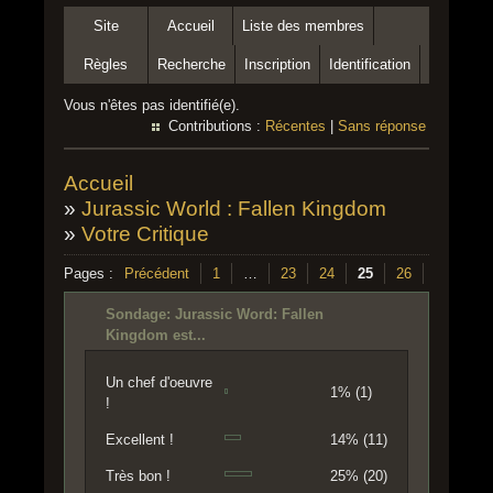
Site
Accueil
Liste des membres
Règles
Recherche
Inscription
Identification
Vous n'êtes pas identifié(e).
Contributions :
Récentes
|
Sans réponse
Accueil
»
Jurassic World : Fallen Kingdom
»
Votre Critique
Pages :
Précédent
1
…
23
24
25
26
Suivant
Sondage: Jurassic Word: Fallen
Kingdom est...
Un chef d'oeuvre
1% (1)
!
Excellent !
14% (11)
Très bon !
25% (20)