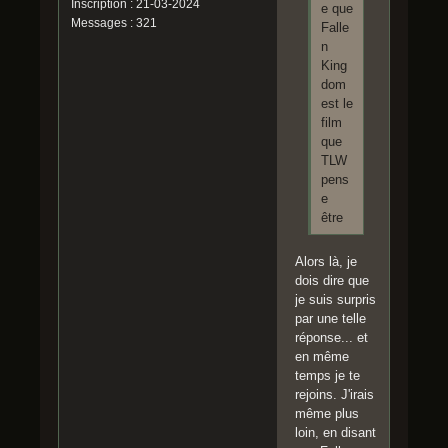
Inscription : 21-03-2024
e que
Messages : 321
Falle
n
King
dom
est le
film
que
TLW
pens
e
être
Alors là, je
dois dire que
je suis surpris
par une telle
réponse... et
en même
temps je te
rejoins. J'irais
même plus
loin, en disant