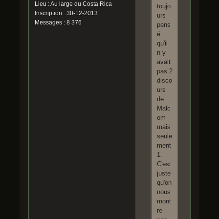
Lieu : Au large du Costa Rica
toujo
Inscription : 30-12-2013
urs
Messages : 8 376
pens
é
qu'il
n y
avait
pas 2
disco
urs
de
Malc
om
mais
seule
ment
1.
C'est
juste
qu'on
nous
mont
re