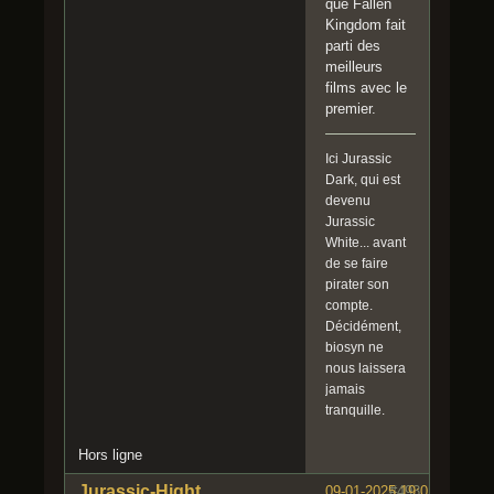
que Fallen
Kingdom fait
parti des
meilleurs
films avec le
premier.
Ici Jurassic
Dark, qui est
devenu
Jurassic
White... avant
de se faire
pirater son
compte.
Décidément,
biosyn ne
nous laissera
jamais
tranquille.
Hors ligne
Jurassic-Hight
09-01-2025 19:01:55
#493