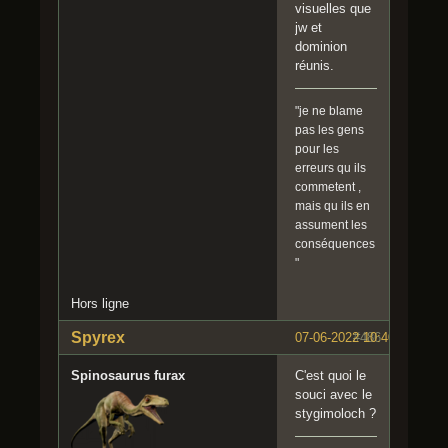
visuelles que
jw et
dominion
réunis.
"je ne blame
pas les gens
pour les
erreurs qu ils
commetent ,
mais qu ils en
assument les
conséquences
"
Hors ligne
Spyrex
07-06-2022 10:40:52
#486
Spinosaurus furax
C'est quoi le
souci avec le
stygimoloch ?