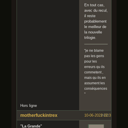
En tout cas,
avec du recul,
il reste
probablement
le meilleur de
la nouvelle
trilogie.
"je ne blame
pas les gens
pour les
erreurs qu ils
commetent ,
mais qu ils en
assument les
conséquences
"
Hors ligne
motherfuckintrex
10-06-2022 22:33:55
#490
"La Grande"