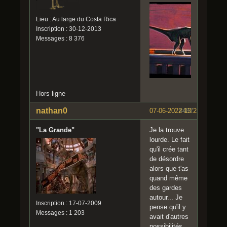
Lieu : Au large du Costa Rica
Inscription : 30-12-2013
Messages : 8 376
Hors ligne
nathan0
07-06-2022 13:25:11
#487
"La Grande"
Je la trouve
lourde. Le fait
qu'il crée tant
de désordre
alors que t'as
quand même
des gardes
autour... Je
Inscription : 17-07-2009
pense qu'il y
Messages : 1 203
avait d'autres
possibilités,