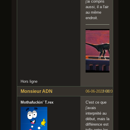
j'ai compris
aussi, il a l'air
au même
endroit.
Hors ligne
Monsieur ADN
06-06-2022 08:05:13
#482
Mothafuckin' T.rex
C'est ce que
j'avais
interprété au
début, mais la
différence est
telle entre les