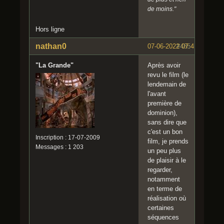
de moins."
Hors ligne
nathan0
07-06-2022 07:41:37
#485
"La Grande"
Après avoir
revu le film (le
lendemain de
l'avant
première de
dominion),
sans dire que
c'est un bon
Inscription : 17-07-2009
film, je prends
Messages : 1 203
un peu plus
de plaisir à le
regarder,
notamment
en terme de
réalisation où
certaines
séquences