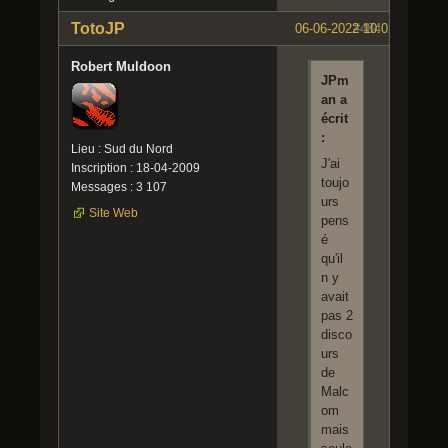
TotoJP
06-06-2022 10:02:16
#484
Robert Muldoon
JPm
an a
écrit
:
Lieu : Sud du Nord
J'ai
Inscription : 18-04-2009
toujo
Messages : 3 107
urs
Site Web
pens
é
qu'il
n y
avait
pas 2
disco
urs
de
Malc
om
mais