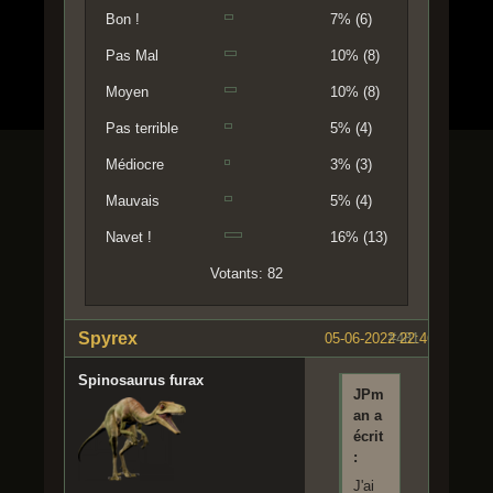
Bon !
7% (6)
Pas Mal
10% (8)
Moyen
10% (8)
Pas terrible
5% (4)
Médiocre
3% (3)
Mauvais
5% (4)
Navet !
16% (13)
Votants: 82
Spyrex
05-06-2022 22:46:56
#481
Spinosaurus furax
JPm
an a
écrit
:
J'ai