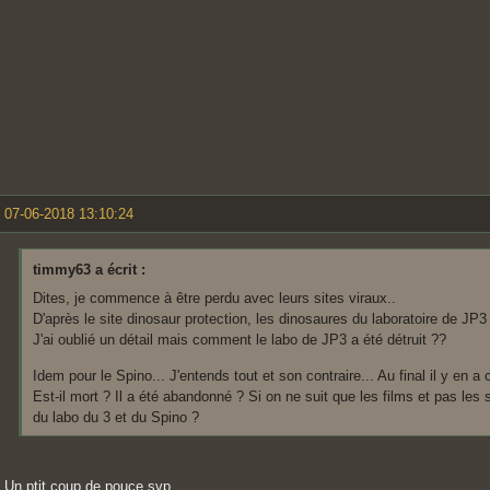
07-06-2018 13:10:24
timmy63 a écrit :
Dites, je commence à être perdu avec leurs sites viraux..
D'après le site dinosaur protection, les dinosaures du laboratoire de JP3
J'ai oublié un détail mais comment le labo de JP3 a été détruit ??
Idem pour le Spino... J'entends tout et son contraire... Au final il y en a
Est-il mort ? Il a été abandonné ? Si on ne suit que les films et pas les s
du labo du 3 et du Spino ?
Un ptit coup de pouce svp