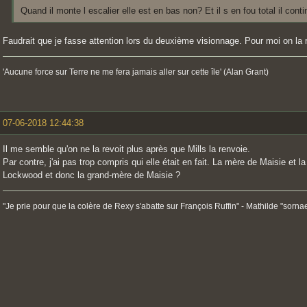
Quand il monte l escalier elle est en bas non? Et il s en fou total il conti
Faudrait que je fasse attention lors du deuxième visionnage. Pour moi on la r
'Aucune force sur Terre ne me fera jamais aller sur cette île' (Alan Grant)
07-06-2018 12:44:38
Il me semble qu'on ne la revoit plus après que Mills la renvoie.
Par contre, j'ai pas trop compris qui elle était en fait. La mère de Maisie et 
Lockwood et donc la grand-mère de Maisie ?
"Je prie pour que la colère de Rexy s'abatte sur François Ruffin" - Mathilde "sorna