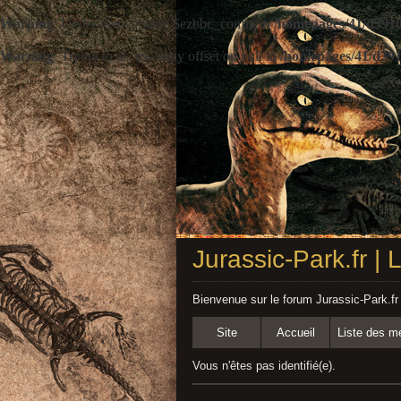
Warning
: Undefined variable $ezbbc_config in
/homepages/41/d3910
Warning
: Trying to access array offset on null in
/homepages/41/d391
Jurassic-Park.fr |
Bienvenue sur le forum Jurassic-Park.fr
Site
Accueil
Liste des 
Vous n'êtes pas identifié(e).