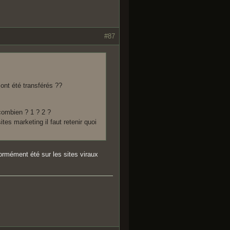
#87
 ont été transférés ??
 combien ? 1 ? 2 ?
ites marketing il faut retenir quoi
ormément été sur les sites viraux