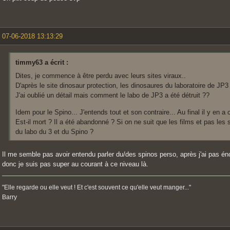
07-06-2018 13:13:29
timmy63 a écrit :
Dites, je commence à être perdu avec leurs sites viraux..
D'après le site dinosaur protection, les dinosaures du laboratoire de JP3
J'ai oublié un détail mais comment le labo de JP3 a été détruit ??
Idem pour le Spino... J'entends tout et son contraire... Au final il y en a
Est-il mort ? Il a été abandonné ? Si on ne suit que les films et pas les s
du labo du 3 et du Spino ?
Il me semble pas avoir entendu parler du/des spinos perso, après j'ai pas én
donc je suis pas super au courant à ce niveau là.
"Elle regarde ou elle veut ! Et c'est souvent ce qu'elle veut manger..."
Barry