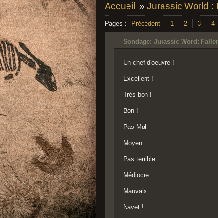
Accueil
»
Jurassic World :
Pages :
Précédent
1
2
3
4
Sondage: Jurassic Word: Falle
Un chef d'oeuvre !
Excellent !
Très bon !
Bon !
Pas Mal
Moyen
Pas terrible
Médiocre
Mauvais
Navet !