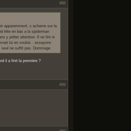
#88
oir apparemment, s acharne sur la
cend tête en bas a la spiderman
 y prêter attention. Il ne fini ni
vrait lui en vouloir... essayons
lm seul ne suffit pas. Dommage.
d il a finit la première ?
#89