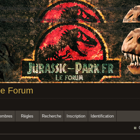
60533/htdocs/jp/forum/plugins/ezbbc/ezbbc_head.php
on line
410
060533/htdocs/jp/forum/plugins/ezbbc/ezbbc_head.php
on line
410
 Le Forum
membres
Règles
Recherche
Inscription
Identification