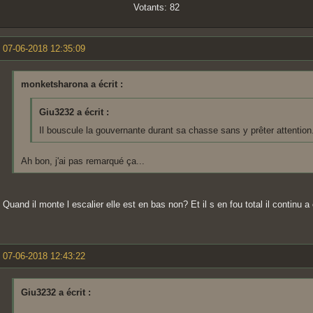
Votants: 82
07-06-2018 12:35:09
monketsharona a écrit :
Giu3232 a écrit :
Il bouscule la gouvernante durant sa chasse sans y prêter attention
Ah bon, j'ai pas remarqué ça...
Quand il monte l escalier elle est en bas non? Et il s en fou total il continu a
07-06-2018 12:43:22
Giu3232 a écrit :