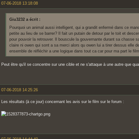
07-06-2018 13:18:08
Giu3232 a écrit :
Pourquoi un animal aussi intelligent, qui a grandit enfermé dans ce man
petite au lieu de se barrer? Il fait un putain de detour par le toit et des
pour pouvoir la retrouver. Il bouscule la gouvernante durant sa chasse sans
claire ni owen qui sont a sa merci alors qu owen lui a tirer dessus elle de
ensemble de réfléchir a une logique dans tout ca car pour ma part le fi
Peut être qu'il se concentre sur une cible et ne s'attaque à une autre que quan
07-06-2018 14:25:26
Les résultats (à ce jour) concernant les avis sur le film sur le forum :