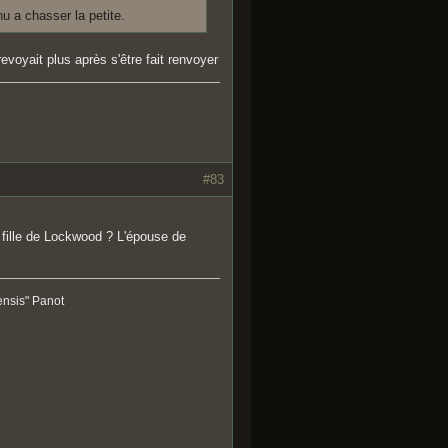
nu a chasser la petite.
evoyait plus après s'être fait renvoyer
#83
la fille de Lockwood ? L'épouse de
ensis" Panot