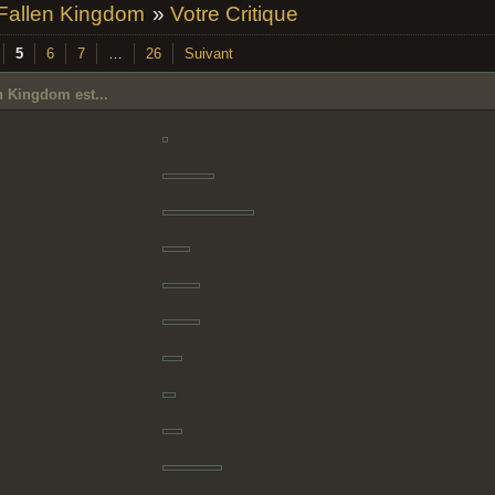
 Fallen Kingdom
»
Votre Critique
5
6
7
…
26
Suivant
n Kingdom est...