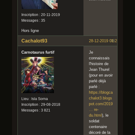
Inscription : 20-11-2019
Messages : 35
Hors ligne
Cachalot93
28-12-2019 01:25:01
#6
Carnotaurus furtif
Je
connaissais
l'histoire de
Jean Thurel
(pour en avoir
parlé déjà
parlé :
https://blogca
chalot3.blogs
Lieu : Isla Sorna
pot.com/2019
Inscription : 29-08-2018
… re-
Messages : 3 821
du.html
), le
soldat
centenaire
décoré de la