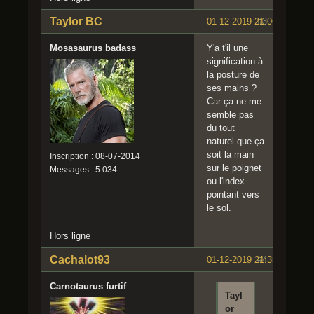
Taylor BC
01-12-2019 21:06:47
#3
Mosasaurus badass
Y'a t'il une
signification à
la posture de
ses mains ?
Car ça ne me
semble pas
du tout
naturel que ça
soit la main
Inscription : 08-07-2014
sur le poignet
Messages : 5 034
ou l'index
pointant vers
le sol.
Hors ligne
Cachalot93
01-12-2019 21:35:41
#4
Carnotaurus furtif
Tayl
or