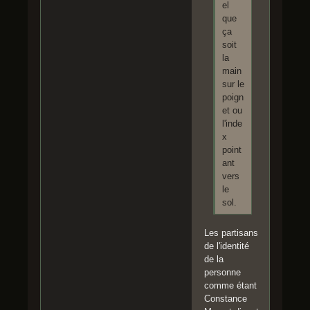
el
que
ça
soit
la
main
sur le
poign
et ou
l'inde
x
point
ant
vers
le
sol.
Les partisans
de l'identité
de la
personne
comme étant
Constance