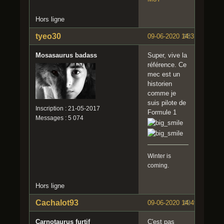
Hors ligne
tyeo30
09-06-2020 14:31:42
#8
Mosasaurus badass
Super, vive la
référence. Ce
mec est un
historien
comme je
suis pilote de
Inscription : 21-05-2017
Formule 1
Messages : 5 074
Winter is
coming.
Hors ligne
Cachalot93
09-06-2020 14:49:00
#9
Carnotaurus furtif
C'est pas