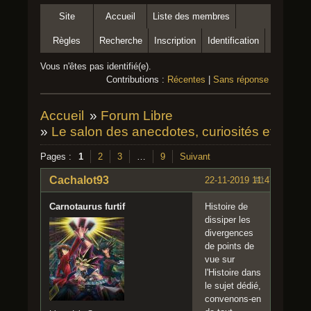
Site
Accueil
Liste des membres
Règles
Recherche
Inscription
Identification
Vous n'êtes pas identifié(e).
Contributions :
Récentes
|
Sans réponse
Accueil
»
Forum Libre
»
Le salon des anecdotes, curiosités et autre
Pages :
1
2
3
…
9
Suivant
Cachalot93
22-11-2019 11:47:32
#1
Carnotaurus furtif
Histoire de
dissiper les
divergences
de points de
vue sur
l'Histoire dans
le sujet dédié,
convenons-en