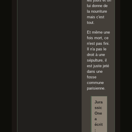
les jours et on
lui donne de
la nourriture
mais c'est
tout.
Et même une
fois mort, ce
n'est pas fini.
Il n'a pas le
droit à une
sépulture, il
est juste jeté
dans une
fosse
commune
parisienne.
Jura
ssic
One
a
écrit
: