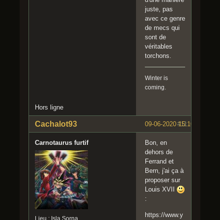
juste, pas
avec ce genre
de mecs qui
sont de
véritables
torchons.
Winter is
coming.
Hors ligne
Cachalot93
09-06-2020 15:10:59
#11
Carnotaurus furtif
Bon, en
dehors de
Ferrand et
Bern, j'ai ça à
proposer sur
Louis XVII
:
https://www.y
Lieu : Isla Sorna