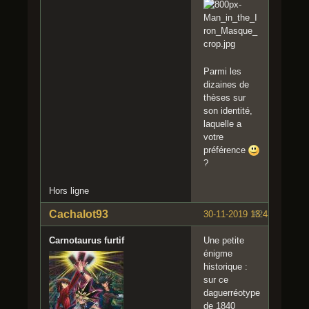
Parmi les
dizaines de
thèses sur
son identité,
laquelle a
votre
préférence
?
Hors ligne
Cachalot93
30-11-2019 13:43:41
#2
Carnotaurus furtif
Une petite
énigme
historique :
sur ce
daguerréotype
de 1840