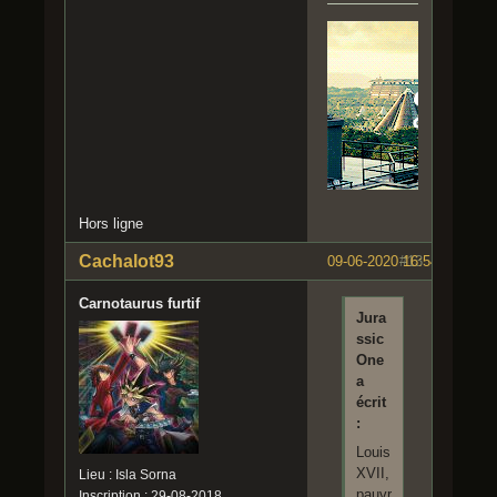
Hors ligne
Cachalot93
09-06-2020 16:54:04
#13
Carnotaurus furtif
Jura
ssic
One
a
écrit
:
Louis
XVII,
Lieu : Isla Sorna
pauvr
Inscription : 29-08-2018