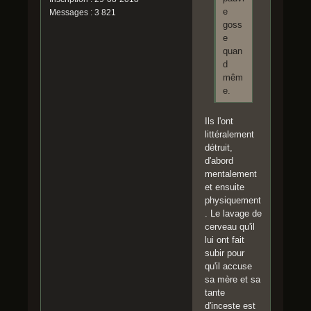
e
Messages : 3 821
goss
e
quan
d
mêm
e.
Ils l'ont
littéralement
détruit,
d'abord
mentalement
et ensuite
physiquement
. Le lavage de
cerveau qu'il
lui ont fait
subir pour
qu'il accuse
sa mère et sa
tante
d'inceste est