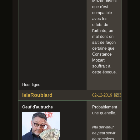
Mozart disent
que c'est
compatible
avec les
effets de
l'arthrite, un
mal dont on
sait de façon
certaine que
Constance
Mozart
souffrait à
cette époque.
Hors ligne
IslaRoublard
02-12-2019 12:33:45
#5
Oeuf d'autruche
Probablement
une quenelle.
Nul serviteur
ne peut servir
deux maîtres.