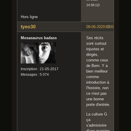
14:58:12)
Hors ligne
tyeo30
09-06-2020 15:04:14
#10
Mosasaurus badass
Ses récits
sont surtout
injustes et
dirigés,
comme ceux
de Bern. Y a
Inscription : 21-05-2017
bien meilleur
Messages : 5 074
comme
introduction à
l'histoire, non
ce n'est pas
une bonne
porte d'entrée.
La culture G
ça
s'administre
d'une manière