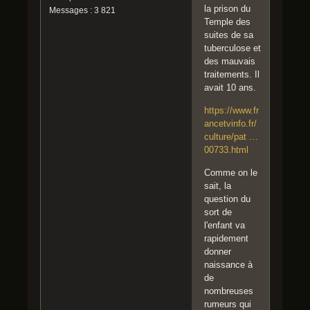
la prison du
Messages : 3 821
Temple des
suites de sa
tuberculose et
des mauvais
traitements. Il
avait 10 ans.
https://www.fr
ancetvinfo.fr/
culture/pat …
00733.html
Comme on le
sait, la
question du
sort de
l'enfant va
rapidement
donner
naissance à
de
nombreuses
rumeurs qui