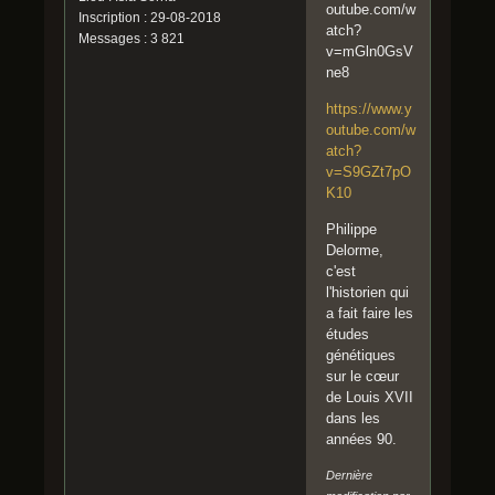
outube.com/w
Inscription : 29-08-2018
atch?
Messages : 3 821
v=mGln0GsV
ne8
https://www.y
outube.com/w
atch?
v=S9GZt7pO
K10
Philippe
Delorme,
c'est
l'historien qui
a fait faire les
études
génétiques
sur le cœur
de Louis XVII
dans les
années 90.
Dernière