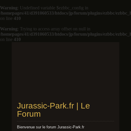
Warning
: Undefined variable $ezbbc_config in
/homepages/41/d391060533/htdocs/jp/forum/plugins/ezbbc/ezbbc
on line
410
Warning
: Trying to access array offset on null in
/homepages/41/d391060533/htdocs/jp/forum/plugins/ezbbc/ezbbc
on line
410
Jurassic-Park.fr | Le
Forum
Bienvenue sur le forum Jurassic-Park.fr