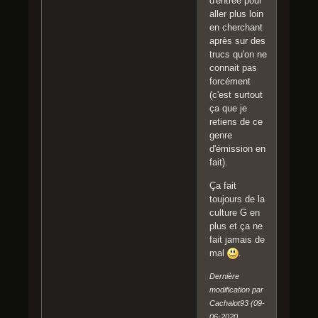
d'entrée pour
aller plus loin
en cherchant
après sur des
trucs qu'on ne
connait pas
forcément
(c'est surtout
ça que je
retiens de ce
genre
d'émission en
fait).
Ça fait
toujours de la
culture G en
plus et ça ne
fait jamais de
mal
.
Dernière
modification par
Cachalot93 (09-
06-2020