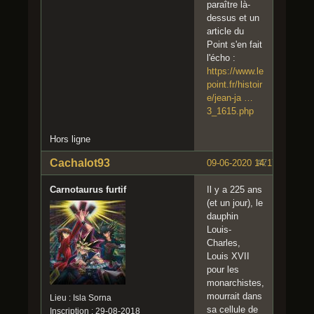
paraître là-
dessus et un
article du
Point s'en fait
l'écho :
https://www.le
point.fr/histoir
e/jean-ja …
3_1615.php
Hors ligne
Cachalot93
09-06-2020 14:17:50
#7
Carnotaurus furtif
Il y a 225 ans
(et un jour), le
dauphin
Louis-
Charles,
Louis XVII
pour les
monarchistes,
mourrait dans
Lieu : Isla Sorna
sa cellule de
Inscription : 29-08-2018