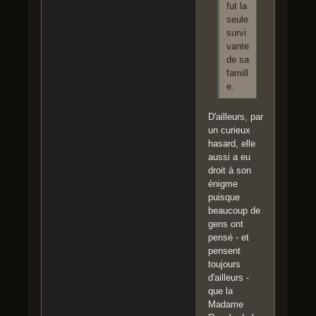
fut la
seule
survi
vante
de sa
famill
e.
D'ailleurs, par
un curieux
hasard, elle
aussi a eu
droit à son
énigme
puisque
beaucoup de
gens ont
pensé - et
pensent
toujours
d'ailleurs -
que la
Madame