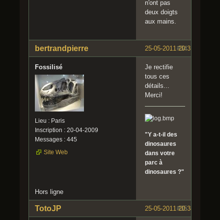
n'ont pas
deux doigts
aux mains.
bertrandpierre
25-05-2011 20:31:31
#34
Fossilisé
Je rectifie
tous ces
détails...
Merci!
Lieu : Paris
Inscription : 20-04-2009
"Y a-t-il des
Messages : 445
dinosaures
Site Web
dans votre
parc à
dinosaures ?"
Hors ligne
TotoJP
25-05-2011 20:38:48
#35