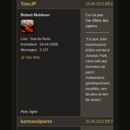
TotoJP
25-05-2011 17:28:56
#30
Robert Muldoon
Ca n'a pas
l'air d'être des
raptors.
Lieu : Sud du Nord
"Ce que John
Inscription : 18-04-2009
Hammond et
Messages : 3 107
InGen ont fait à
Jurassic Park,
Site Web
c'est créé des
monstres de
parcs
d'attractions
génétiquement
modifiés, rien
de plus et rien
de moins."
Hors ligne
bertrandpierre
25-05-2011 17:37:44
#31