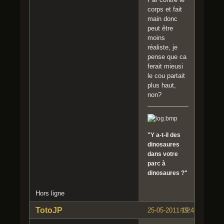
corps et fait
main donc
peut être
moins
réaliste, je
pense que ca
ferait mieusi
le cou partait
plus haut,
non?
"Y a-t-il des
dinosaures
dans votre
parc à
dinosaures ?"
Hors ligne
TotoJP
25-05-2011 19:45:21
#32