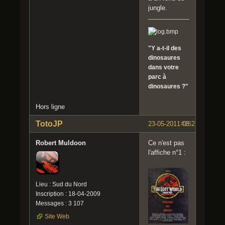
jungle.
"Y a-t-il des
dinosaures
dans votre
parc à
dinosaures ?"
Hors ligne
TotoJP
23-05-2011 08:21:28
#26
Robert Muldoon
Ce n'est pas
l'affiche n°1 :
Lieu : Sud du Nord
Inscription : 18-04-2009
Messages : 3 107
Site Web