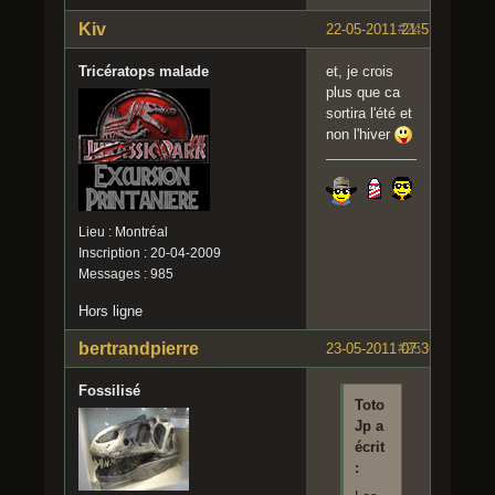
Kiv
22-05-2011 21:57:48
#24
Tricératops malade
et, je crois
plus que ca
sortira l'été et
non l'hiver
Lieu : Montréal
Inscription : 20-04-2009
Messages : 985
Hors ligne
bertrandpierre
23-05-2011 07:36:45
#25
Fossilisé
Toto
Jp a
écrit
: