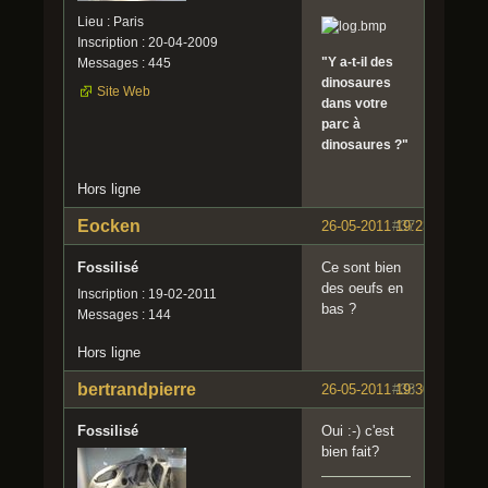
Lieu : Paris
Inscription : 20-04-2009
"Y a-t-il des
Messages : 445
dinosaures
Site Web
dans votre
parc à
dinosaures ?"
Hors ligne
Eocken
26-05-2011 19:23:23
#37
Fossilisé
Ce sont bien
des oeufs en
Inscription : 19-02-2011
bas ?
Messages : 144
Hors ligne
bertrandpierre
26-05-2011 19:30:19
#38
Fossilisé
Oui :-) c'est
bien fait?