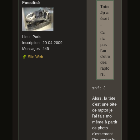
Fossilisé
Toto
Jp a
écrit
:
Ca
Lieu : Paris
n'a
Inscription : 20-04-2009
pas
Messages : 445
l'air
d'être
Site Web
des
rapto
rs.
snif :_(
Alors, la tête
c'est une tête
de raptor je
l'ai fais moi
même à partir
de photo
d'ossement.
Par contre le