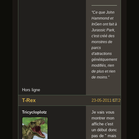
"Ce que John
Hammond et
InGen ont fait à
Jurassic Park,
c'est créé des
monstres de
parcs
d'attractions
génétiquement
modifiés, rien
de plus et rien
de moins."
Hors ligne
T-Rex
23-05-2011 17:26:52
#27
Tricycloplotz
Je vais vous
montrer mon
affiche c'est
un début donc
pas de " mais