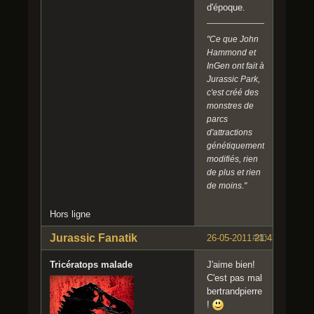
d'époque.
"Ce que John
Hammond et
InGen ont fait à
Jurassic Park,
c'est créé des
monstres de
parcs
d'attractions
génétiquement
modifiés, rien
de plus et rien
de moins."
Hors ligne
Jurassic Fanatik
26-05-2011 21:47:37
#40
Tricératops malade
J'aime bien!
C'est pas mal
bertrandpierre
!