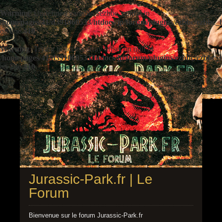
Warning
: Undefined variable $ezbbc_config in
/homepages/41/d391060533/htdocs/jp/forum/plugins/ezbbc/ezbbc
on line
410
Warning
: Trying to access array offset on null in
/homepages/41/d391060533/htdocs/jp/forum/plugins/ezbbc/ezbbc
on line
410
Jurassic-Park.fr | Le
Forum
Bienvenue sur le forum Jurassic-Park.fr