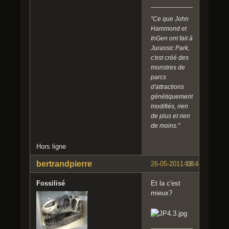
"Ce que John
Hammond et
InGen ont fait à
Jurassic Park,
c'est créé des
monstres de
parcs
d'attractions
génétiquement
modifiés, rien
de plus et rien
de moins."
Hors ligne
bertrandpierre
26-05-2011 18:44:59
#36
Fossilisé
Et la c'est
mieux?