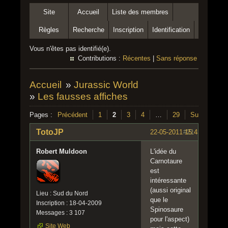
Site
Accueil
Liste des membres
Règles
Recherche
Inscription
Identification
Vous n'êtes pas identifié(e).
Contributions :
Récentes
|
Sans réponse
Accueil
»
Jurassic World
»
Les fausses affiches
Pages :
Précédent
1
2
3
4
…
29
Suivant
TotoJP
22-05-2011 15:43:23
#21
Robert Muldoon
L'idée du
Carnotaure
est
intéressante
(aussi original
Lieu : Sud du Nord
que le
Inscription : 18-04-2009
Spinosaure
Messages : 3 107
pour l'aspect)
Site Web