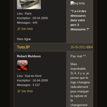
"Y a-t-il des
Lieu : Paris
dinosaures
Inscription : 20-04-2009
dans votre
Messages : 445
parc à
Site Web
dinosaures ?"
Hors ligne
TotoJP
26-05-2011 19:40:31
#39
Robert Muldoon
Pas mal ^^.
Mais
improbable.
Si 4, il y a, je
Lieu : Sud du Nord
pense que le
Inscription : 18-04-2009
logo changera
Messages : 3 107
radicalement
Site Web
pour marquer
la rupture et
le
changement