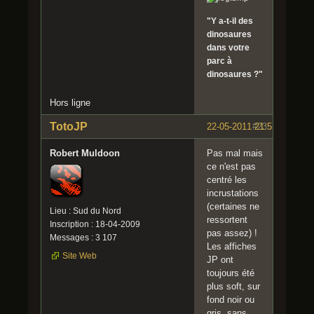
"Y a-t-il des
dinosaures
dans votre
parc à
dinosaures ?"
Hors ligne
TotoJP
22-05-2011 21:51:58
#23
Robert Muldoon
Pas mal mais
ce n'est pas
centré les
incrustations
(certaines ne
Lieu : Sud du Nord
ressortent
Inscription : 18-04-2009
pas assez) !
Messages : 3 107
Les affiches
Site Web
JP ont
toujours été
plus soft, sur
fond noir ou
gris, sans