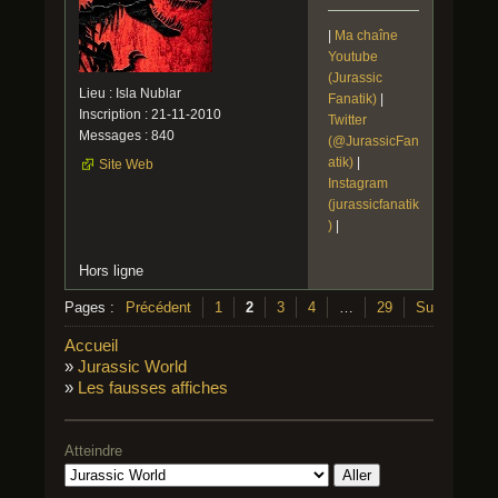
|
Ma chaîne
Youtube
(Jurassic
Lieu : Isla Nublar
Fanatik)
|
Inscription : 21-11-2010
Twitter
Messages : 840
(@JurassicFan
atik)
|
Site Web
Instagram
(jurassicfanatik
)
|
Hors ligne
Pages :
Précédent
1
2
3
4
…
29
Suivant
Accueil
»
Jurassic World
»
Les fausses affiches
Atteindre