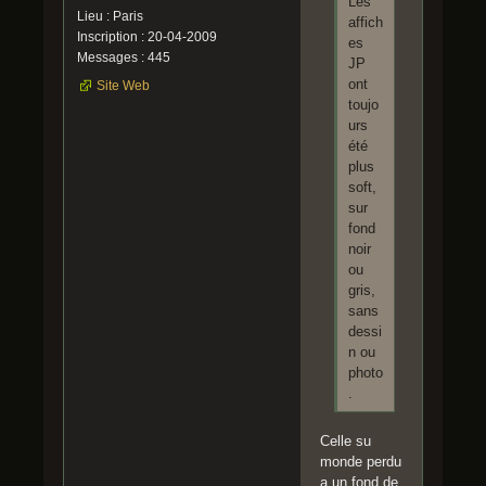
Les
Lieu : Paris
affich
Inscription : 20-04-2009
es
Messages : 445
JP
ont
Site Web
toujo
urs
été
plus
soft,
sur
fond
noir
ou
gris,
sans
dessi
n ou
photo
.
Celle su
monde perdu
a un fond de