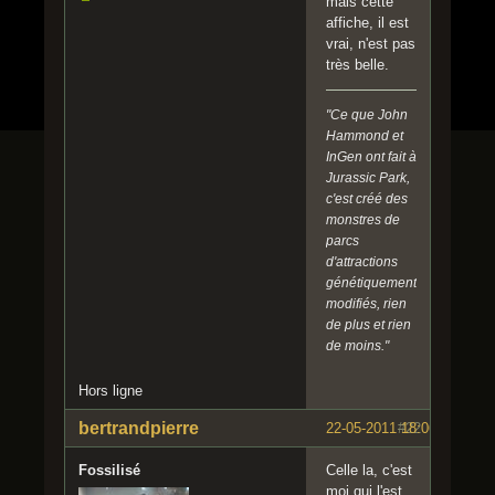
mais cette
affiche, il est
vrai, n'est pas
très belle.
"Ce que John
Hammond et
InGen ont fait à
Jurassic Park,
c'est créé des
monstres de
parcs
d'attractions
génétiquement
modifiés, rien
de plus et rien
de moins."
Hors ligne
bertrandpierre
22-05-2011 18:06:36
#22
Fossilisé
Celle la, c'est
moi qui l'est