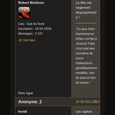
Robert Muldoon
La tête est
largement
disproportionn
é !
Lieu : Sud du Nord
Inscription : 18-04-2009
"Ce que John
Messages : 3 107
Hammond et
InGen ont fait à
Site Web
Jurassic Park,
c'est créé des
monstres de
parcs
d'attractions
génétiquement
modifiés, rien
de plus et rien
de moins."
Hors ligne
Anonyme_2
25-05-2011 20:16:57
#33
Invité
Les raptors