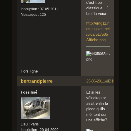
c'est trop
classique ..."
Inscription : 07-05-2011
bref la voici :
Messages : 125
http://img11.h
ostingpics.net
/pics/517585
Affiche.png
Hors ligne
bertrandpierre
25-05-2011 16:19:11
#28
Fossilisé
Et si les
vélociraptor
avait enfin la
place qu'ils
méritent sur
une affiche?
Lieu : Paris
Inscription : 20-04-2009