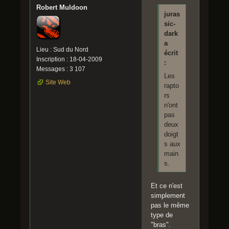
Robert Muldoon
juras
sic-
dark
a
Lieu : Sud du Nord
écrit
Inscription : 18-04-2009
:
Messages : 3 107
Les
Site Web
rapto
rs
n'ont
pas
deux
doigt
s aux
main
s.
Et ce n'est
simplement
pas le même
type de
"bras".