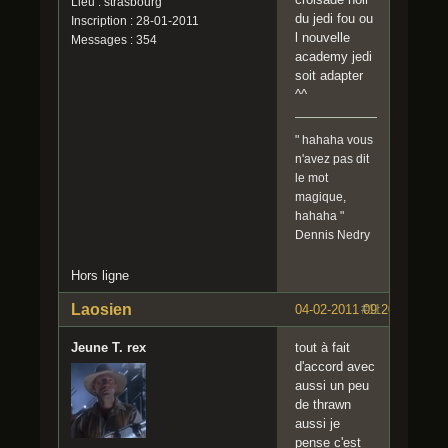
Lieu : strasbourg
du jedi fou ou
Inscription : 28-01-2011
l nouvelle
Messages : 354
academy jedi
soit adapter
^^
" hahaha vous
n'avez pas dit
le mot
magique,
hahaha "
Dennis Nedry
Hors ligne
Laosien
04-02-2011 09:20:35
#11
Jeune T. rex
tout à fait
d'accord avec
aussi un peu
de thrawn
aussi je
pense c'est