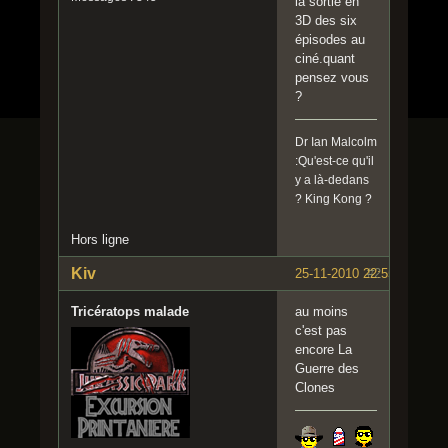
la sortie en
3D des six
épisodes au
ciné.quant
pensez vous
?
Dr Ian Malcolm
:Qu'est-ce qu'il
y a là-dedans
? King Kong ?
Hors ligne
Kiv
25-11-2010 22:55:35
#2
Tricératops malade
au moins
c'est pas
encore La
Guerre des
Clones