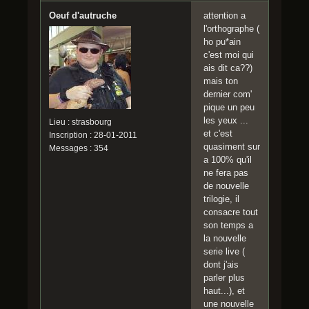
Oeuf d'autruche
attention a
l'orthographe (
ho pu*ain
c'est moi qui
ais dit ca??)
mais ton
dernier com'
pique un peu
les yeux ...
Lieu : strasbourg
et c'est
Inscription : 28-01-2011
quasiment sur
Messages : 354
a 100% qu'il
ne fera pas
de nouvelle
trilogie, il
consacre tout
son temps a
la nouvelle
serie live (
dont j'ais
parler plus
haut...), et
une nouvelle