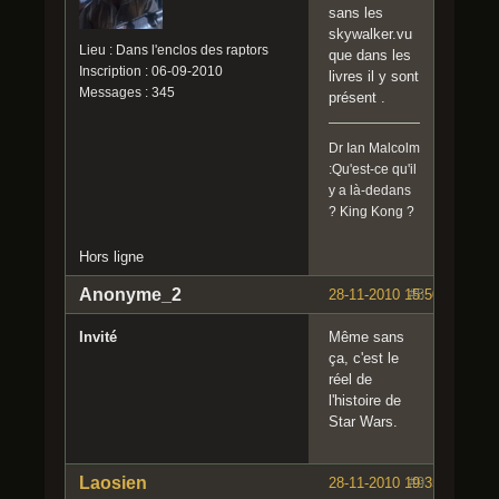
sans les
skywalker.vu
Lieu : Dans l'enclos des raptors
que dans les
Inscription : 06-09-2010
livres il y sont
Messages : 345
présent .
Dr Ian Malcolm
:Qu'est-ce qu'il
y a là-dedans
? King Kong ?
Hors ligne
Anonyme_2
28-11-2010 15:50:03
#8
Invité
Même sans
ça, c'est le
réel de
l'histoire de
Star Wars.
Laosien
28-11-2010 19:35:39
#9