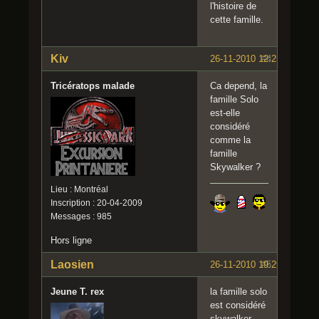
l'histoire de
cette famille.
Kiv
26-11-2010 12:25:26
#4
Tricératops malade
Ca depend, la
famille Solo
est-elle
considéré
comme la
famille
Skywalker ?
Lieu : Montréal
Inscription : 20-04-2009
Messages : 985
Hors ligne
Laosien
26-11-2010 19:29:27
#5
Jeune T. rex
la famille solo
est considéré
skywalker