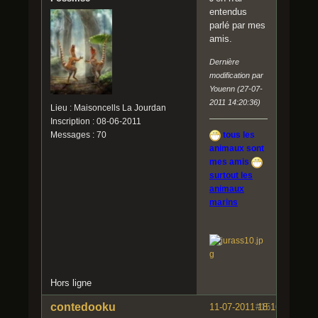
entendus
parlé par mes
amis.
Dernière
modification par
Youenn (27-07-
2011 14:20:36)
Lieu : Maisoncells La Jourdan
Inscription : 08-06-2011
tous les
Messages : 70
animaux sont
mes amis
surtout les
animaux
marins
Hors ligne
contedooku
11-07-2011 18:16:24
#15