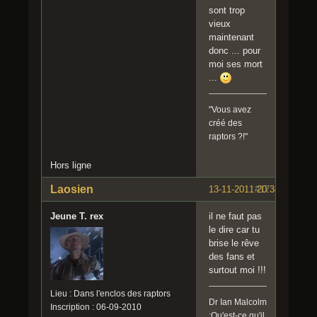
sont trop
vieux
maintenant
donc ... pour
moi ses mort
...
"Vous avez
créé des
raptors ?!"
Hors ligne
Laosien
13-11-2011 20:34:51
#17
Jeune T. rex
il ne faut pas
le dire car tu
brise le rêve
des fans et
surtout moi !!!
Lieu : Dans l'enclos des raptors
Dr Ian Malcolm
Inscription : 06-09-2010
:Qu'est-ce qu'il