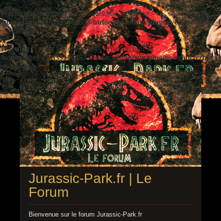
Warning
: Undefined variable $ezbbc_config in
/homepages/41/d391060533/htdocs/jp/forum/plugins/ezbbc/ezbbc
on line
410
Warning
: Trying to access array offset on null in
/homepages/41/d391060533/htdocs/jp/forum/plugins/ezbbc/ezbbc
on line
410
Jurassic-Park.fr | Le
Forum
Bienvenue sur le forum Jurassic-Park.fr