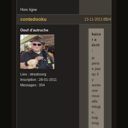
Hors ligne
contedooku
13-11-2011 21:40:26
#19
Oeuf d'autruche
kaize
r a
écrit
:
je
pens
e pas
qu il
Lieu : strasbourg
y
Inscription : 28-01-2011
auras
Messages : 354
une
nouv
elle
trilogi
e ,
trop
long