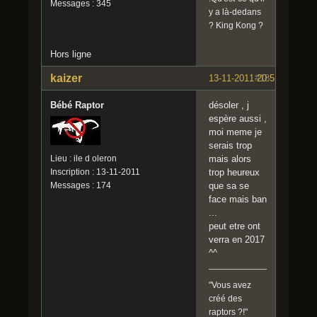
Messages : 345
y a là-dedans
? King Kong ?
Hors ligne
kaizer
13-11-2011 20:51:04
#18
Bébé Raptor
désoler , j
espère aussi ,
moi meme je
serais trop
Lieu : ile d oleron
mais alors
Inscription : 13-11-2011
trop heureux
Messages : 174
que sa se
face mais ban
...
peut etre ont
verra en 2017
^^
"Vous avez
créé des
raptors ?!"