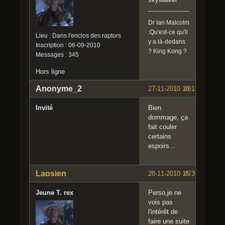
Dr Ian Malcolm
:Qu'est-ce qu'il
Lieu : Dans l'enclos des raptors
y a là-dedans
Inscription : 06-09-2010
? King Kong ?
Messages : 345
Hors ligne
Anonyme_2
27-11-2010 10:19:21
#6
Invité
Bien
dommage, ça
fait couler
certains
espoirs...
Laosien
28-11-2010 15:31:44
#7
Jeune T. rex
Perso,je ne
vois pas
l'intérêt de
faire une suite