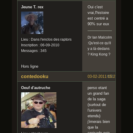
Jeune T. rex
Oui c'est
vrai,l'histoire
est centré a
90% sur eux
Dr Ian Malcolm
Lieu : Dans l'enclos des raptors
:Qu'est-ce qu'il
Inscription : 06-09-2010
y a là-dedans
Messages : 345
? King Kong ?
Hors ligne
contedooku
03-02-2011 15:21:06
#10
Oeuf d'autruche
perso etant
un grand fan
de la saga
(surtout de
l'univers
etendu)
j'imerais bien
que la
croisade noir