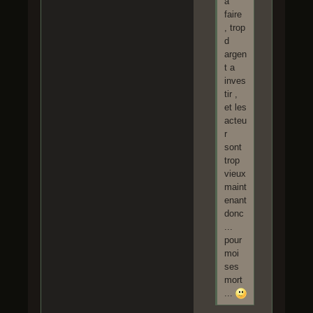
a
faire
, trop
d
argen
t a
inves
tir ,
et les
acteu
r
sont
trop
vieux
maint
enant
donc
...
pour
moi
ses
mort
...