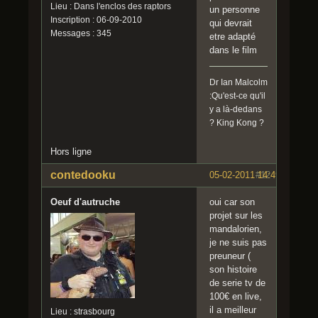
Lieu : Dans l'enclos des raptors
un personne
Inscription : 06-09-2010
qui devrait
Messages : 345
etre adapté
dans le film
Dr Ian Malcolm
:Qu'est-ce qu'il
y a là-dedans
? King Kong ?
Hors ligne
contedooku
05-02-2011 14:49:32
#12
Oeuf d'autruche
oui car son
projet sur les
mandalorien,
je ne suis pas
preuneur (
son histoire
de serie tv de
100€ en live,
il a meilleur
Lieu : strasbourg