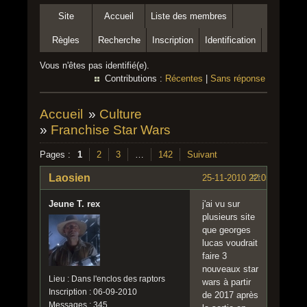
Site
Accueil
Liste des membres
Règles
Recherche
Inscription
Identification
Vous n'êtes pas identifié(e).
Contributions :
Récentes
|
Sans réponse
Accueil
»
Culture
»
Franchise Star Wars
Pages :
1
2
3
…
142
Suivant
Laosien
25-11-2010 22:05:59
#1
Jeune T. rex
j'ai vu sur
plusieurs site
que georges
lucas voudrait
faire 3
nouveaux star
Lieu : Dans l'enclos des raptors
wars à partir
Inscription : 06-09-2010
de 2017 après
Messages : 345