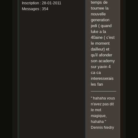
temps de
Inscription : 28-01-2011
tournee la
Messages : 354
nouvelle
generation
jedi ( quand
luke a la
40aine ( c'est
le moment
dailleur) et
qu'il afonder
son academy
sur yavin 4
ca ca
interesserais
les fan
" hahaha vous
n'avez pas dit
le mot
magique,
hahaha "
Dennis Nedry