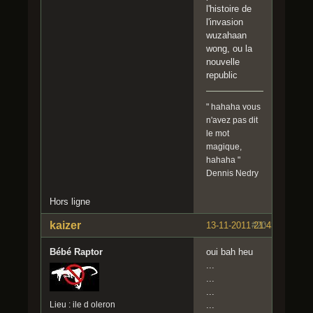
l'histoire de
l'invasion
wuzahaan
wong, ou la
nouvelle
republic
" hahaha vous
n'avez pas dit
le mot
magique,
hahaha "
Dennis Nedry
Hors ligne
kaizer
13-11-2011 21:43:53
#20
Bébé Raptor
oui bah heu
...
...
...
Lieu : ile d oleron
...