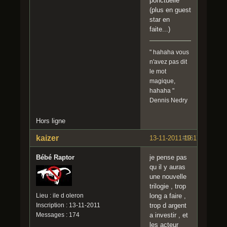
ponctuelle
(plus en guest
star en
faite...)
" hahaha vous
n'avez pas dit
le mot
magique,
hahaha "
Dennis Nedry
Hors ligne
kaizer
13-11-2011 19:17:18
#16
Bébé Raptor
je pense pas
qu il y auras
une nouvelle
trilogie , trop
Lieu : ile d oleron
long a faire ,
Inscription : 13-11-2011
trop d argent
Messages : 174
a investir , et
les acteur