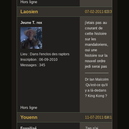
Hors ligne
Laosien
07-02-2011 13:39:11
#13
Jeune T. rex
j'etais pas au
courant de
cette histoire
sur les
mandaloriens,
oui une
Lieu : Dans l'enclos des raptors
histoire sur la
Inscription : 06-09-2010
nouvel ordre
Messages : 345
jedi serai pas
Dr Ian Malcolm
:Qu'est-ce qu'il
y a là-dedans
? King Kong ?
Hors ligne
Youenn
11-07-2011 14:15:16
#14
Fossilisé
J'en n'ai