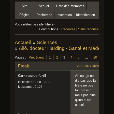
Site
Accueil
Liste des membres
Règles
Recherche
Inscription
Identification
Vous n'êtes pas identifié(e).
Contributions :
Récentes
|
Sans réponse
Accueil
»
Sciences
»
Allô, docteur Harding - Santé et Médecine
Pages :
Précédent
1
2
3
4
5
…
20
Suivant
Freak
12-06-2017 10:08:36
#41
Carnotaurus furtif
Ah oui, je ne
dis pas que la
Inscription : 21-01-2017
bière ne pas
Messages : 2 128
fait grossir
mais pas plus
qu'un autre
alcool.