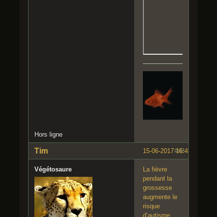
Hors ligne
Tim
15-06-2017 16:45:52
#48
Végétosaure
La fièvre
pendant la
grossesse
augmente le
risque
d’autisme