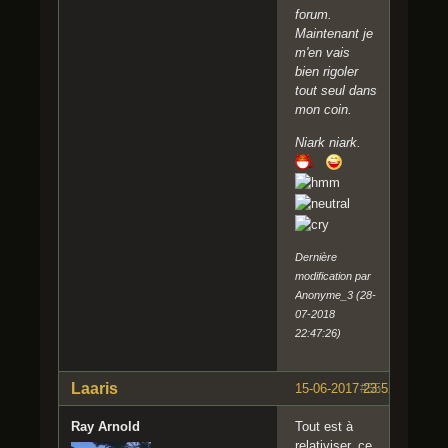
forum.
Maintenant je
m'en vais
bien rigoler
tout seul dans
mon coin.
Niark niark.
Dernière
modification par
Anonyme_3 (28-
07-2018
22:47:26)
Laaris
15-06-2017 23:52:34
#55
Ray Arnold
Tout est à
relativiser, ce