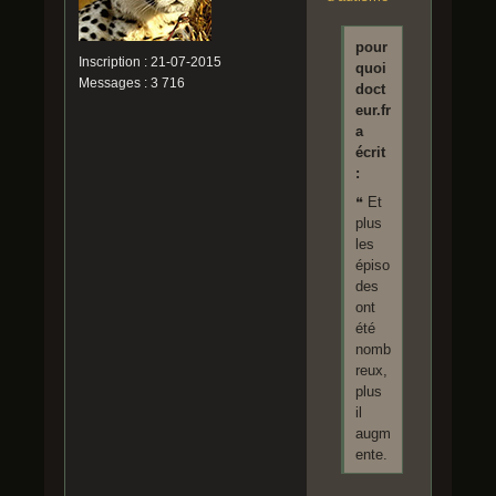
pour
Inscription : 21-07-2015
quoi
Messages : 3 716
doct
eur.fr
a
écrit
:
❝ Et
plus
les
épiso
des
ont
été
nomb
reux,
plus
il
augm
ente.