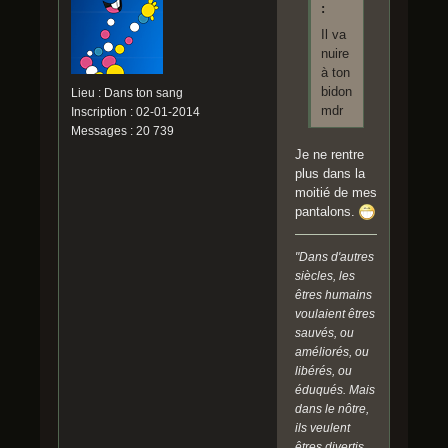
:
Il va
nuire
à ton
bidon
Lieu : Dans ton sang
mdr
Inscription : 02-01-2014
Messages : 20 739
Je ne rentre
plus dans la
moitié de mes
pantalons.
"Dans d'autres
siècles, les
êtres humains
voulaient êtres
sauvés, ou
améliorés, ou
libérés, ou
éduqués. Mais
dans le nôtre,
ils veulent
êtres divertis.