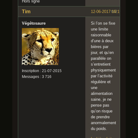
Hors ligne
Tim
12-06-2017 19:19:07
#42
Végétosaure
Si l’on se fixe
une limite
raisonnable
d’une à deux
bières par
jour, et qu’en
parallèle on
s’entretient
physiquement
Inscription : 21-07-2015
par l’activité
Messages : 3 716
régulière et
une
alimentation
saine, je ne
pense pas
qu’on risque
de prendre
anormalement
du poids.