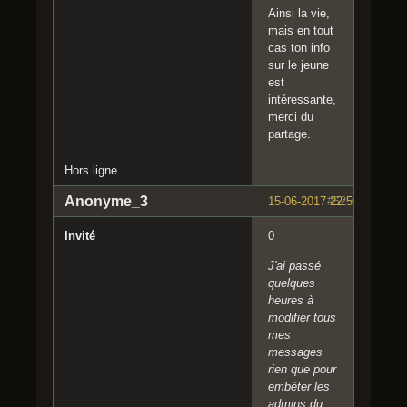
Ainsi la vie,
mais en tout
cas ton info
sur le jeune
est
intéressante,
merci du
partage.
Hors ligne
Anonyme_3
15-06-2017 22:50:36
#52
Invité
0
J'ai passé
quelques
heures à
modifier tous
mes
messages
rien que pour
embêter les
admins du