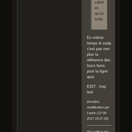
calori
es
qu’un
soda
…
En même
temps le soda
c'est pas non
plus la
référence des
trucs bons
pour la ligne
quoi.
EDIT : trop
lent
Dernière
modification par
Laaris (12-06-
2017 19:27:16)
You either die