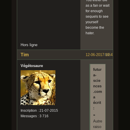
as a fan or wait
for enough
sequels to see
yourself
become the
hater.
Hors ligne
Tim
12-06-2017 19:47:23
#45
Végétosaure
futur
a-
scie
nces
.com
a
écrit
:
Inscription : 21-07-2015
❝
Messages : 3 716
Autre
raiso