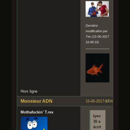
Dernière
modification par
Tim (15-06-2017
16:48:10)
Hors ligne
Monsieur ADN
15-06-2017 17:40:24
#49
Mothafuckin' T.rex
tyeo
30 a
écrit