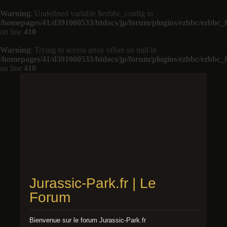
Warning
: Undefined variable $ezbbc_config in
/homepages/41/d391060533/htdocs/jp/forum/plugins/ezbbc/ezbbc
on line
410
Warning
: Trying to access array offset on null in
/homepages/41/d391060533/htdocs/jp/forum/plugins/ezbbc/ezbbc
on line
410
Jurassic-Park.fr | Le
Forum
Bienvenue sur le forum Jurassic-Park.fr