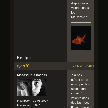
disponible à
volonté dans
les
McDonald’s.
Hors ligne
tyeo30
12-06-2017 20:02:02
#46
Mosasaurus badass
Y a pas
qu'aux états
unis que des
sodas sont
servis à
volonté dans
Inscription : 21-05-2017
des fast-food
Messages : 5 074
#champselys