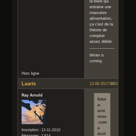
la bière qui
entraine une
mauvaise
alimentation,
ça c'est de la
théorie de
comptoir
assez débile.
Winter is
coming.
Hors ligne
Laaris
12-06-2017 19:26:48
#44
Ray Arnold
futur
a-
scie
nces
.com
a
Inscription : 13-11-2010
écrit
Messages : 7 614