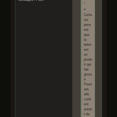
:
❝
Certa
ins
pens
ent
que
la
bière
est
un
produ
it qui
fait
gross
ir.
Pourt
ant,
elle
conti
ent
autan
t de