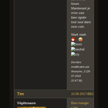
forum.
Maintenant je
m'en vais
bien rigoler
tout seul dans
mon coin.
Niark niark.
Dernière
modification par
Anonyme_3 (28-
07-2018
22:47:36)
Tim
15-06-2017 23:24:57
#53
Végétosaure
Bien manger
c’est