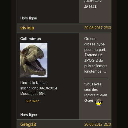
(20-08-2017
20:56:31)
Hors ligne
vivicjp
20-08-2017 21:00:27
#6
Gallimimus
Grosse
grosse hype
pour ma part.
J'attend un
JPOG 2 de
puis tellement
longtemps ...
Lieu : Isla Nublar
"Vous avez
Inscription : 09-10-2014
créé des
Messages : 654
raptors ?"
Alan
Grant
Site Web
Hors ligne
Greg13
20-08-2017 21:00:40
#7