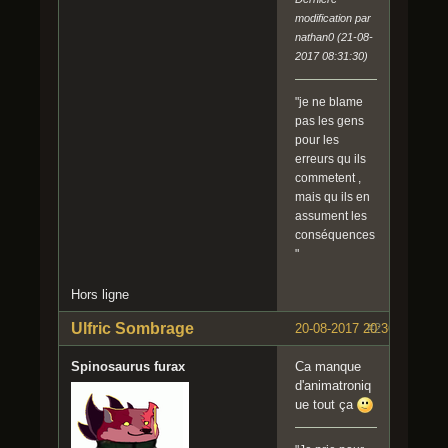
modification par
nathan0 (21-08-
2017 08:31:30)
"je ne blame
pas les gens
pour les
erreurs qu ils
commetent ,
mais qu ils en
assument les
conséquences
"
Hors ligne
Ulfric Sombrage
20-08-2017 20:36:19
#2
Spinosaurus furax
Ca manque
d'animatroniq
ue tout ça