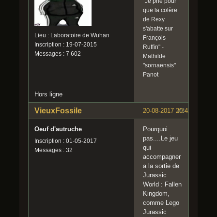
"Je prie pour
que la colère
de Rexy
s'abatte sur
Lieu : Laboratoire de Wuhan
François
Inscription : 19-07-2015
Ruffin" -
Messages : 7 602
Mathilde
"sornaensis"
Panot
Hors ligne
VieuxFossile
20-08-2017 20:42:56
#3
Oeuf d'autruche
Pourquoi
pas....Le jeu
Inscription : 01-05-2017
qui
Messages : 32
accompagner
a la sortie de
Jurassic
World : Fallen
Kingdom,
comme Lego
Jurassic