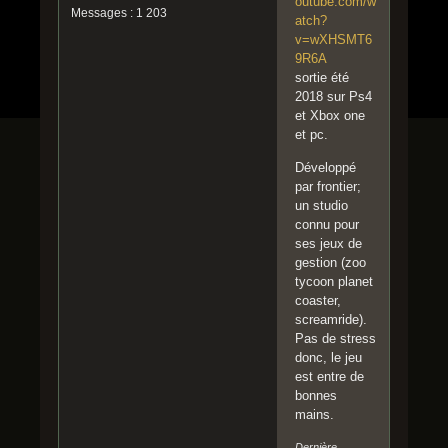
outube.com/w
Messages : 1 203
atch?
v=wXHSMT6
9R6A
sortie été
2018 sur Ps4
et Xbox one
et pc.
Développé
par frontier;
un studio
connu pour
ses jeux de
gestion (zoo
tycoon planet
coaster,
screamride).
Pas de stress
donc, le jeu
est entre de
bonnes
mains.
Dernière