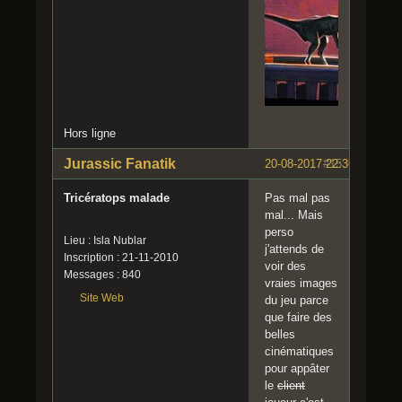
Hors ligne
Jurassic Fanatik
20-08-2017 22:36:35
#15
Tricératops malade
Pas mal pas
mal... Mais
perso
Lieu : Isla Nublar
j'attends de
Inscription : 21-11-2010
voir des
Messages : 840
vraies images
Site Web
du jeu parce
que faire des
belles
cinématiques
pour appâter
le
client