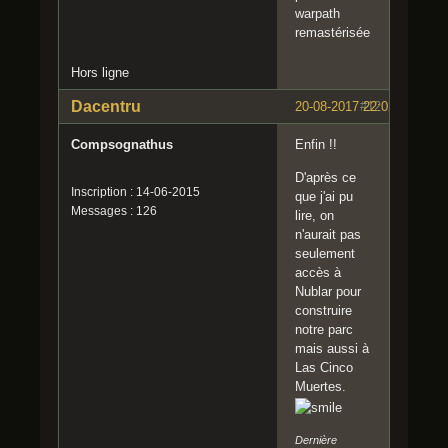
:temb
warpath
o:
remastérisée
Hors ligne
Dacentru
20-08-2017 22:02:35
#12
Compsognathus
Enfin !!
D'après ce
Inscription : 14-06-2015
que j'ai pu
Messages : 126
lire, on
n'aurait pas
seulement
accès à
Nublar pour
construire
notre parc
mais aussi à
Las Cinco
Muertes.
Dernière