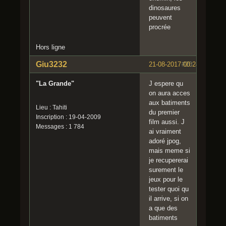
dinosaures
peuvent
procrée
Hors ligne
Giu3232
21-08-2017 00:24:21
#20
"La Grande"
J espere qu
on aura acces
aux batiments
Lieu : Tahiti
du premier
Inscription : 19-04-2009
film aussi. J
Messages : 1 784
ai vraiment
adoré jpog,
mais meme si
je recupererai
surement le
jeux pour le
tester quoi qu
il arrive, si on
a que des
batiments