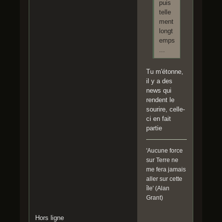
puis
telle
ment
longt
emps
...
Tu m'étonne,
il y a des
news qui
rendent le
sourire, celle-
ci en fait
partie
'Aucune force
sur Terre ne
me fera jamais
aller sur cette
île' (Alan
Grant)
Hors ligne