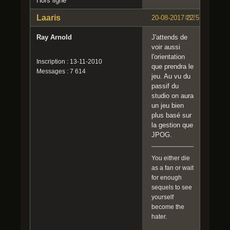
Hors ligne
Laaris
20-08-2017 22:51:46
#17
Ray Arnold
J'attends de
voir aussi
l'orientation
Inscription : 13-11-2010
que prendra le
Messages : 7 614
jeu. Au vu du
passif du
studio on aura
un jeu bien
plus basé sur
la gestion que
JPOG.
You either die
as a fan or wait
for enough
sequels to see
yourself
become the
hater.