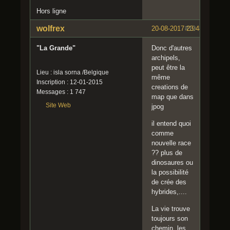
Hors ligne
wolfrex
20-08-2017 23:48:36
#19
"La Grande"
Donc d'autres
archipels,
peut être la
Lieu : isla sorna /Belgique
même
Inscription : 12-01-2015
creations de
Messages : 1 747
map que dans
Site Web
jpog
il entend quoi
comme
nouvelle race
?? plus de
dinosaures ou
la possibilité
de crée des
hybrides,....
La vie trouve
toujours son
chemin, les