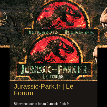
Warning
: Undefined variable $ezbbc_config in
/homepages/41/d391060533/htdocs/jp/forum/plugins/ezbbc/ezbbc
on line
410
Warning
: Trying to access array offset on null in
/homepages/41/d391060533/htdocs/jp/forum/plugins/ezbbc/ezbbc
on line
410
Jurassic-Park.fr | Le
Forum
Bienvenue sur le forum Jurassic-Park.fr