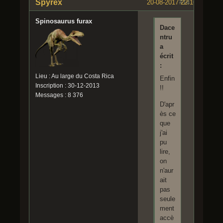
Spyrex
20-08-2017 22:16:06
#14
Spinosaurus furax
Dace
ntru
a
écrit
:
Lieu : Au large du Costa Rica
Enfin
Inscription : 30-12-2013
!!
Messages : 8 376
D'apr
ès ce
que
j'ai
pu
lire,
on
n'aur
ait
pas
seule
ment
accè