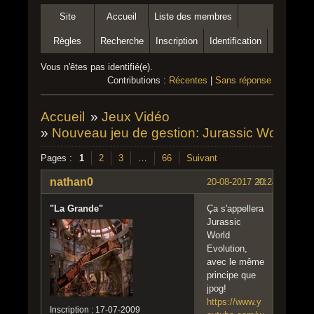
Site
Accueil
Liste des membres
Règles
Recherche
Inscription
Identification
Vous n'êtes pas identifié(e).
Contributions :
Récentes
|
Sans réponse
Accueil
»
Jeux Vidéo
»
Nouveau jeu de gestion: Jurassic World Evo
Pages :
1
2
3
…
66
Suivant
nathan0
20-08-2017 20:24:14
#1
"La Grande"
Ça s'appellera
Jurassic
World
Evolution,
avec le même
principe que
jpog!
https://www.y
Inscription : 17-07-2009