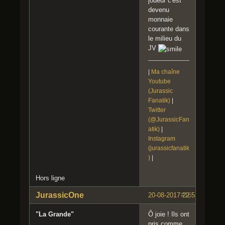
joueur c'est
devenu
monnaie
courante dans
le milieu du
JV
|
Ma chaîne
Youtube
(Jurassic
Fanatik)
|
Twitter
(@JurassicFan
atik)
|
Instagram
(jurassicfanatik
)
|
Hors ligne
JurassicOne
20-08-2017 22:51:14
#16
"La Grande"
Ô joie ! Ils ont
pris comme