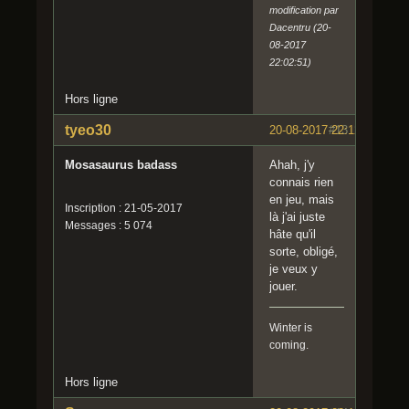
modification par
Dacentru (20-
08-2017
22:02:51)
Hors ligne
tyeo30
20-08-2017 22:12:03
#13
Mosasaurus badass
Ahah, j'y
connais rien
en jeu, mais
Inscription : 21-05-2017
là j'ai juste
Messages : 5 074
hâte qu'il
sorte, obligé,
je veux y
jouer.
Winter is
coming.
Hors ligne