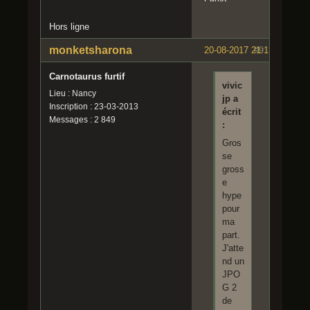
Hors ligne
monketsharona
20-08-2017 21:13:06
#9
Carnotaurus furtif
vivic
Lieu : Nancy
jp a
Inscription : 23-03-2013
écrit
Messages : 2 849
:
Gros
se
gross
e
hype
pour
ma
part.
J'atte
nd un
JPO
G 2
de