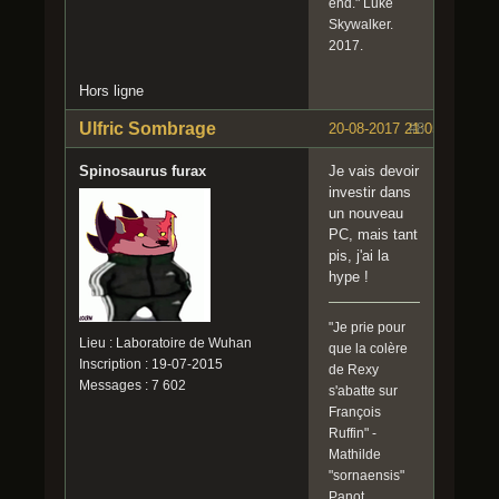
end." Luke
Skywalker.
2017.
Hors ligne
Ulfric Sombrage
20-08-2017 21:05:07
#8
Spinosaurus furax
Je vais devoir
investir dans
un nouveau
PC, mais tant
pis, j'ai la
hype !
"Je prie pour
Lieu : Laboratoire de Wuhan
que la colère
Inscription : 19-07-2015
de Rexy
Messages : 7 602
s'abatte sur
François
Ruffin" -
Mathilde
"sornaensis"
Panot