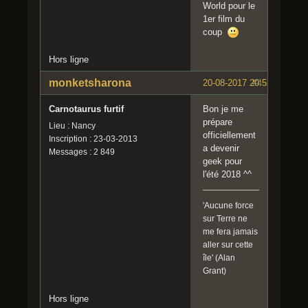
World pour le
1er film du
coup
Hors ligne
monketsharona
20-08-2017 20:52:35
#4
Carnotaurus furtif
Bon je me
prépare
Lieu : Nancy
officiellement
Inscription : 23-03-2013
a devenir
Messages : 2 849
geek pour
l'été 2018 ^^
'Aucune force
sur Terre ne
me fera jamais
aller sur cette
île' (Alan
Grant)
Hors ligne