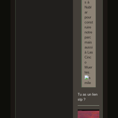
s à
Nubl
ar
pour
const
ruire
notre
parc
mais
aussi
à Las
Cinc
o
Muer
tes.
Tu as un lien
stp ?