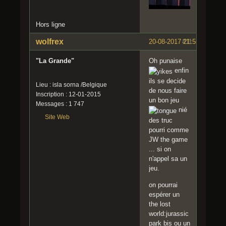
qu'un
mec
Hors ligne
se
soit
wolfrex
20-08-2017 21:55:19
#11
fait
bousti
"La Grande"
Oh punaise
failler
enfin
par le
ils se decide
Rex.
Lieu : isla sorna /Belgique
de nous faire
Ce T.
Inscription : 12-01-2015
un bon jeu
rex
Messages : 1 747
nié
est
Site Web
des truc
déjà
pourri comme
bien
JW the game
nourri,
... si on
il
n'appel sa un
nous
jeu.
chass
era
on pourrai
pas
espérer un
pour
the lost
bouffe
world:jurassic
r.
park bis ou un