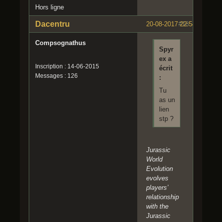
Hors ligne
Dacentru
20-08-2017 22:54:58
#18
Compsognathus
Spyr
ex a
Inscription : 14-06-2015
écrit
Messages : 126
:
Tu
as un
lien
stp ?
Jurassic
World
Evolution
evolves
players’
relationship
with the
Jurassic