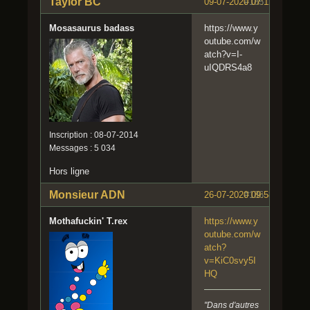
Taylor BC
09-07-2020 07:12:33
#185
Mosasaurus badass
https://www.y
outube.com/w
atch?v=I-
uIQDRS4a8
Inscription : 08-07-2014
Messages : 5 034
Hors ligne
Monsieur ADN
26-07-2020 09:58:16
#186
Mothafuckin' T.rex
https://www.y
outube.com/w
atch?
v=KiC0svy5I
HQ
"Dans d'autres