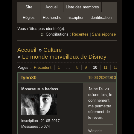
Site
Accueil
Liste des membres
Règles
Recherche
Inscription
Identification
Vous n'êtes pas identifié(e).
Contributions :
Récentes
|
Sans réponse
Accueil
»
Culture
»
Le monde merveilleux de Disney
Pages :
Précédent
1
…
8
9
10
11
12
13
tyeo30
19-03-2020 08:34:07
#181
Mosasaurus badass
Je ne l'ai vu
qu'une fois, le
confinement
me permettra
sûrement de
le revoir.
Inscription : 21-05-2017
Messages : 5 074
Winter is