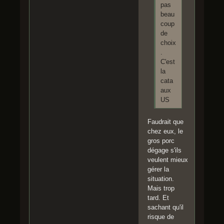
pas
beau
coup
de
choix
.
C'est
la
cata
aux
US
Faudrait que
chez eux, le
gros porc
dégage s'ils
veulent mieux
gérer la
situation.
Mais trop
tard. Et
sachant qu'il
risque de