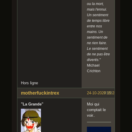
ou la mort,
mais l'ennui.
Un sentiment
de temps libre
entre nos
mains. Un
sentiment de
ne rien faire.
Le sentiment
de ne pas être
divertis."
Michael
Crichton
Hors ligne
motherfuckintrex
24-10-2020 15:28:51
#188
"La Grande"
Moi qui
comptait le
voir..