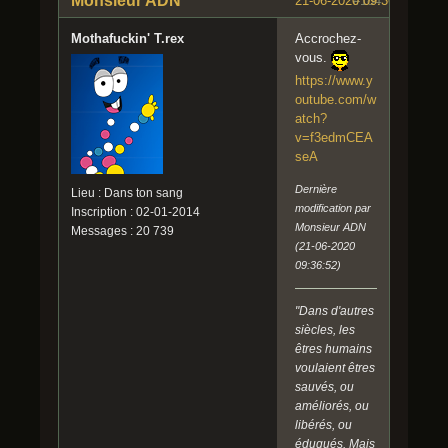
Monsieur ADN
21-06-2020 09:36:43
#184
Mothafuckin' T.rex
Accrochez-
vous.
https://www.y
outube.com/w
atch?
v=f3edmCEA
seA
Dernière
Lieu : Dans ton sang
modification par
Inscription : 02-01-2014
Monsieur ADN
Messages : 20 739
(21-06-2020
09:36:52)
"Dans d'autres
siècles, les
êtres humains
voulaient êtres
sauvés, ou
améliorés, ou
libérés, ou
éduqués. Mais