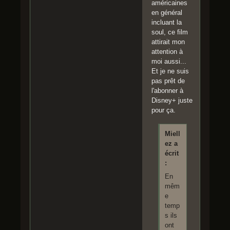
américaines
en général
incluant la
soul, ce film
attirait mon
attention à
moi aussi...
Et je ne suis
pas prêt de
l'abonner à
Disney+ juste
pour ça.
Miell
ez a
écrit
:
En
mêm
e
temp
s ils
ont