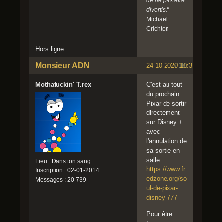
de ne pas être
divertis."
Michael
Crichton
Hors ligne
Monsieur ADN
24-10-2020 10:37:59
#187
Mothafuckin' T.rex
C'est au tout
du prochain
Pixar de sortir
directement
sur Disney +
avec
l'annulation de
sa sortie en
salle.
Lieu : Dans ton sang
https://www.fr
Inscription : 02-01-2014
edzone.org/so
Messages : 20 739
ul-de-pixar- …
disney-777
Pour être