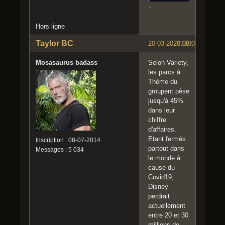
..
Hors ligne
Taylor BC
20-03-2020 08:03:19
#183
Mosasaurus badass
Selon Variety,
les parcs à
Thème du
groupent pèse
jusqu'à 45%
dans leur
chiffre
d'affaires.
Etant fermés
Inscription : 08-07-2014
partout dans
Messages : 5 034
le monde à
cause du
Covid19,
Disney
perdrait
actuellement
entre 20 et 30
millions de