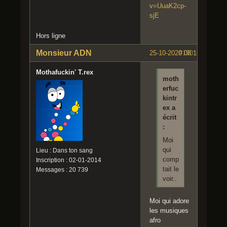
v=UuaK2cp-
sjE
Hors ligne
Monsieur ADN
25-10-2020 08:16:21
#190
Mothafuckin' T.rex
moth
erfuc
kintr
ex a
écrit
:
Moi
qui
Lieu : Dans ton sang
comp
Inscription : 02-01-2014
tait le
Messages : 20 739
voir..
Moi qui adore
les musiques
afro