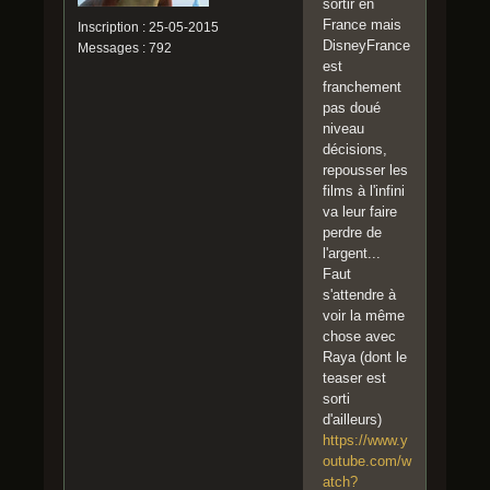
sortir en
France mais
Inscription : 25-05-2015
DisneyFrance
Messages : 792
est
franchement
pas doué
niveau
décisions,
repousser les
films à l'infini
va leur faire
perdre de
l'argent...
Faut
s'attendre à
voir la même
chose avec
Raya (dont le
teaser est
sorti
d'ailleurs)
https://www.y
outube.com/w
atch?