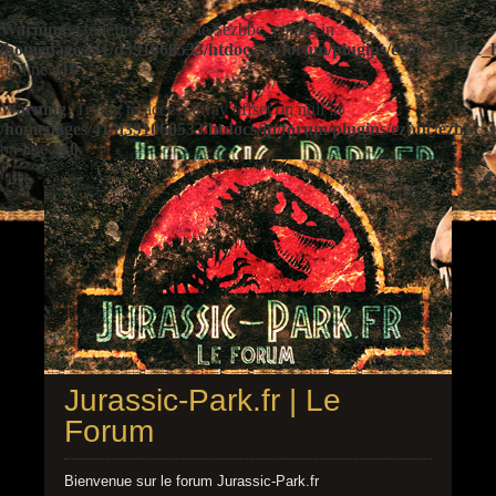
Warning
: Undefined variable $ezbbc_config in
/homepages/41/d391060533/htdocs/jp/forum/plugins/ezbbc/ezbbc
on line
410
Warning
: Trying to access array offset on null in
/homepages/41/d391060533/htdocs/jp/forum/plugins/ezbbc/ezbbc
on line
410
Jurassic-Park.fr | Le
Forum
Bienvenue sur le forum Jurassic-Park.fr