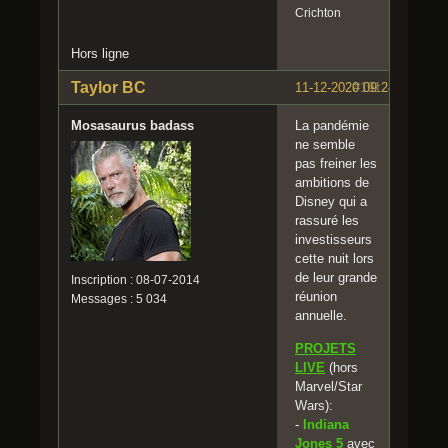
Crichton
Hors ligne
Taylor BC
11-12-2020 09:24:08
#191
Mosasaurus badass
La pandémie
ne semble
pas freiner les
ambitions de
Disney qui a
rassuré les
investisseurs
cette nuit lors
de leur grande
Inscription : 08-07-2014
réunion
Messages : 5 034
annuelle.
PROJETS
LIVE
(hors
Marvel/Star
Wars):
-
Indiana
Jones 5
avec