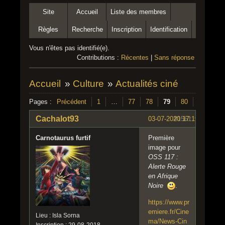
Site
Accueil
Liste des membres
Règles
Recherche
Inscription
Identification
Vous n'êtes pas identifié(e).
Contributions :
Récentes
|
Sans réponse
Accueil
»
Culture
»
Actualités ciné
Pages :
Précédent
1
…
77
78
79
80
81
…
Cachalot93
03-07-2020 17:19:15
#1561
Carnotaurus furtif
Première
image pour
OSS 117 :
Alerte Rouge
en Afrique
Noire
.
https://www.pr
emiere.fr/Cine
Lieu : Isla Sorna
ma/News-Cin
Inscription : 29-08-2018