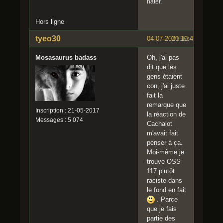
hater.
Hors ligne
tyeo30
04-07-2020 10:47:59
#1565
Mosasaurus badass
Oh, j'ai pas
dit que les
gens étaient
con, j'ai juste
fait la
remarque que
Inscription : 21-05-2017
la réaction de
Messages : 5 074
Cachalot
m'avait fait
penser à ça.
Moi-même je
trouve OSS
117 plutôt
raciste dans
le fond en fait
. Parce
que je fais
partie des