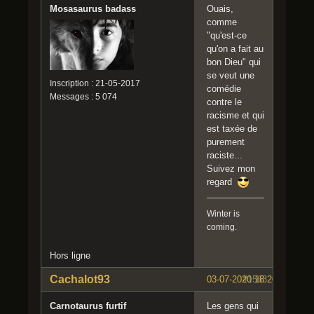
Mosasaurus badass
Ouais,
comme
"qu'est-ce
qu'on a fait au
bon Dieu" qui
se veut une
Inscription : 21-05-2017
comédie
Messages : 5 074
contre le
racisme et qui
est taxée de
purement
raciste...
Suivez mon
regard
Winter is
coming.
Hors ligne
Cachalot93
03-07-2020 18:20:57
#1563
Carnotaurus furtif
Les gens qui