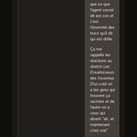
que ce que
l'agent secret
dit est con et
c'est
l'énormité des
trucs qu'il dit
qui est drôle.
Ça me
rappelle les
réactions au
sketch
Les
Envahisseurs
des Inconnus.
D'un coté on
a les gens qui
trouvent ça
racistes et de
l'autre on a
ceux qui
disent "ah, et
maintenant
c'est vrai".