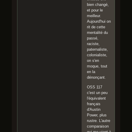
bien changé,
et pour le
meilleur.
Aujourd'hui on
rit de cette
mentalité du
passé,
raciste,
paternaliste,
colonialiste,
on s'en
moque, tout
en la
dénonçant.
OSS 117
c'est un peu
l'équivalent
français
d'Austin
Power, plus
rustre. L'autre
comparaison
qui me vient à