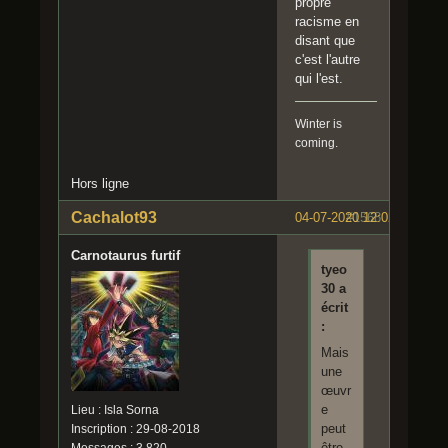
propre
racisme en
disant que
c'est l'autre
qui l'est.
Winter is
coming.
Hors ligne
Cachalot93
04-07-2020 12:02:38
#1568
Carnotaurus furtif
tyeo
30 a
écrit
:
Mais
une
œuvr
e
Lieu : Isla Sorna
peut
Inscription : 29-08-2018
être