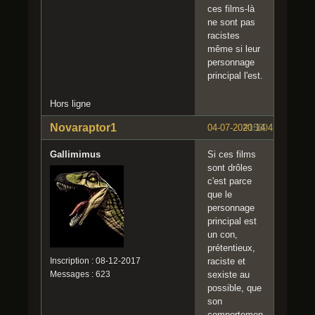
ces films-là
ne sont pas
racistes
même si leur
personnage
principal l'est.
Hors ligne
Novaraptor1
04-07-2020 14:41:27
#1569
Gallimimus
Si ces films
sont drôles
c'est parce
que le
personnage
principal est
un con,
prétentieux,
Inscription : 08-12-2017
raciste et
Messages : 623
sexiste au
possible, que
son
comportemen