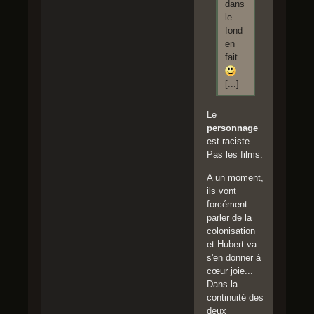
dans
le
fond
en
fait
[...]
Le
personnage
est raciste.
Pas les films.
A un moment,
ils vont
forcément
parler de la
colonisation
et Hubert va
s'en donner à
cœur joie...
Dans la
continuité des
deux