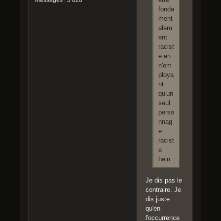
Messages : 3 820
fonda
ment
alem
ent
racist
e en
n'em
ploya
nt
qu'un
seul
perso
nnag
e
racist
e
hein
Je dis pas le
contraire. Je
dis juste
qu'en
l'occurrence