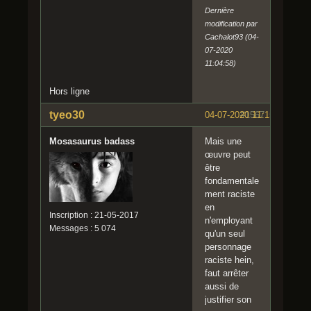
Dernière
modification par
Cachalot93 (04-
07-2020
11:04:58)
Hors ligne
tyeo30
04-07-2020 11:15:58
#1567
Mosasaurus badass
Mais une
œuvre peut
être
fondamentale
ment raciste
en
Inscription : 21-05-2017
n'employant
Messages : 5 074
qu'un seul
personnage
raciste hein,
faut arrêter
aussi de
justifier son