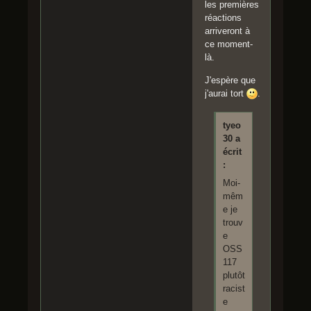
les premières
réactions
arriveront à
ce moment-
là.
J'espère que
j'aurai tort
.
tyeo
30 a
écrit
:
Moi-
mêm
e je
trouv
e
OSS
117
plutôt
racist
e