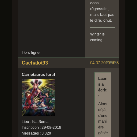
cons
régressifs,
mais faut pas
le dire, chut.
Winter is
coming.
Hors ligne
Cachalot93
04-07-2020 10:56:08
#1566
Carnotaurus furtif
Laari
s a
écrit
:
Alors
déjà,
d'une
mani
Lieu : Isla Sorna
ère
Inscription : 29-08-2018
génér
Messages : 3 820