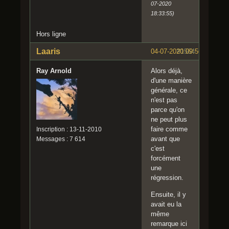
07-2020
18:33:55)
Hors ligne
Laaris
04-07-2020 09:56:26
#1564
Ray Arnold
Alors déjà,
d'une manière
générale, ce
n'est pas
parce qu'on
ne peut plus
faire comme
Inscription : 13-11-2010
avant que
Messages : 7 614
c'est
forcément
une
régression.
Ensuite, il y
avait eu la
même
remarque ici