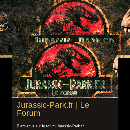
Warning
: Undefined variable $ezbbc_config in
/homepages/41/d391060533/htdocs/jp/forum/plugins/ezbbc/ezbbc
on line
410
Warning
: Trying to access array offset on null in
/homepages/41/d391060533/htdocs/jp/forum/plugins/ezbbc/ezbbc
on line
410
Jurassic-Park.fr | Le
Forum
Bienvenue sur le forum Jurassic-Park.fr