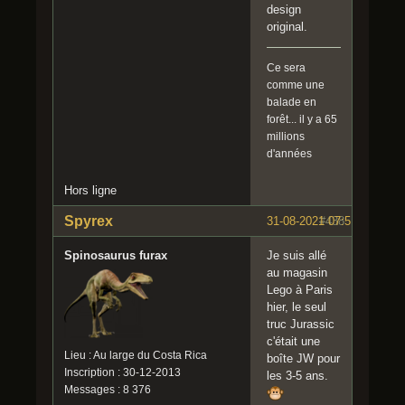
design
original.
Ce sera
comme une
balade en
forêt... il y a 65
millions
d'années
Hors ligne
Spyrex
31-08-2021 07:51:26
#438
Spinosaurus furax
Je suis allé
au magasin
Lego à Paris
hier, le seul
truc Jurassic
c'était une
Lieu : Au large du Costa Rica
boîte JW pour
Inscription : 30-12-2013
les 3-5 ans.
Messages : 8 376