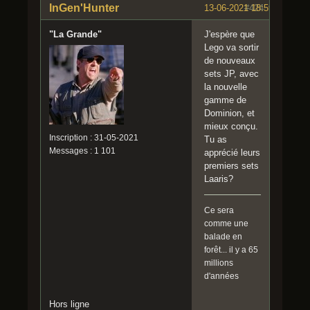
InGen'Hunter
13-06-2021 18:59:12
#424
"La Grande"
J'espère que
Lego va sortir
de nouveaux
sets JP, avec
la nouvelle
gamme de
Dominion, et
mieux conçu.
Inscription : 31-05-2021
Tu as
Messages : 1 101
apprécié leurs
premiers sets
Laaris?
Ce sera
comme une
balade en
forêt... il y a 65
millions
d'années
Hors ligne