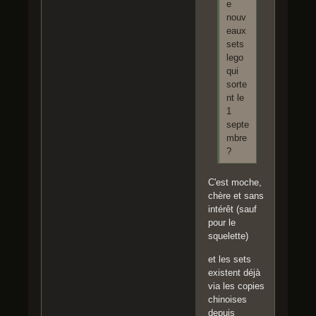
e
nouv
eaux
sets
lego
qui
sorte
nt le
1
septe
mbre
?
C'est moche,
chère et sans
intérêt (sauf
pour le
squelette)
et les sets
existent déjà
via les copies
chinoises
depuis