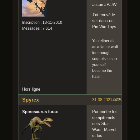
aucun JP/JW.
J'ai trouvé le
set dans un
Inscription : 13-11-2010
Pic Wic Toys.
Messages : 7 614
You either die
as a fan or wait
for enough
sequels to see
yourself
become the
hater.
Hors ligne
Spyrex
31-08-2021 07:58:14
#440
Spinosaurus furax
Par contre les
sempiternels
sets Star
Wars, Marvel
et les