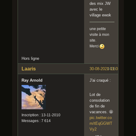
des mix JW
avec le
village ewok
une petite
visite à mon
site.
Merci
Hors ligne
Laaris
30-08-2021 11:05:16
#436
Ray Arnold
J'ai craqué :
Lot de
consolation
de fin de
vacances. 🤩
Inscription : 13-11-2010
pic.twitter.co
Messages : 7 614
m/tEqGGWT
Vy2