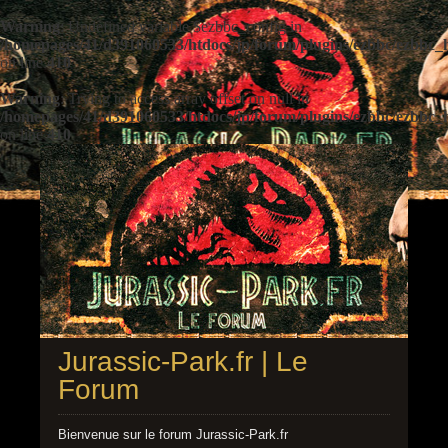
Warning
: Undefined variable $ezbbc_config in
/homepages/41/d391060533/htdocs/jp/forum/plugins/ezbbc/ezbbc
on line
410
Warning
: Trying to access array offset on null in
/homepages/41/d391060533/htdocs/jp/forum/plugins/ezbbc/ezbbc
on line
410
Jurassic-Park.fr | Le
Forum
Bienvenue sur le forum Jurassic-Park.fr