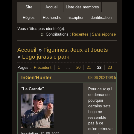
Site
Accueil
Liste des membres
Règles
Recherche
Inscription
Identification
Vous n'êtes pas identifié(e).
Contributions :
Récentes
|
Sans réponse
Accueil
»
Figurines, Jeux et Jouets
»
Lego jurassic park
Pages :
Précédent
1
…
20
21
22
23
24
…
InGen'Hunter
08-06-2021 08:53:59
#421
"La Grande"
Pour ceux qui
se demande
pourquoi
certains sets
Lego ne
ressemble
pas à ce
qu'on retrouve
Inscription : 31-05-2021