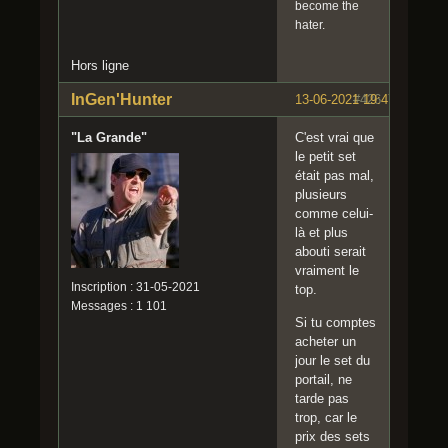
become the
hater.
Hors ligne
InGen'Hunter
13-06-2021 19:47:49
#426
"La Grande"
C'est vrai que
le petit set
était pas mal,
plusieurs
comme celui-
là et plus
abouti serait
vraiment le
Inscription : 31-05-2021
top.
Messages : 1 101
Si tu comptes
acheter un
jour le set du
portail, ne
tarde pas
trop, car le
prix des sets