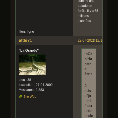
comme une
balade en
forêt... il y a 65
millions
d'années
Hors ligne
efde71
22-07-2021 19:16:06
#435
"La Grande"
InGe
n'Hu
nter
a
écrit
:
Lieu : 38
Inscription : 27-04-2009
Je
Messages : 1 883
suis
déjà
Site Web
tomb
é sur
cette
chaîn