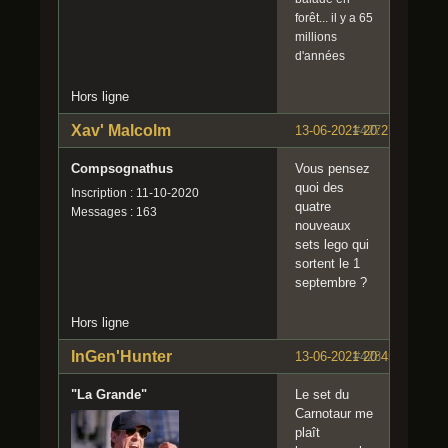
forêt... il y a 65
millions
d'années
Hors ligne
Xav' Malcolm
13-06-2021 20:27:10
#427
Compsognathus
Vous pensez
quoi des
Inscription : 11-10-2020
quatre
Messages : 163
nouveaux
sets lego qui
sortent le 1
septembre ?
Hors ligne
InGen'Hunter
13-06-2021 20:45:07
#428
"La Grande"
Le set du
Carnotaur me
plaît