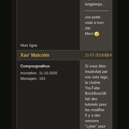
longtemps...
une petite
visite à mon
site.
Merci
Hors ligne
Xav' Malcolm
21-07-2021 10:47:06
#431
Compsognathus
Si vous êtes
insatisfait par
Inscription : 11-10-2020
vos sets lego,
Messages : 163
la chaîne
YouTube
BrickBrosUK
fait des
tutoriels pour
les modifier.
Il y a des
versions
"cyber" pour