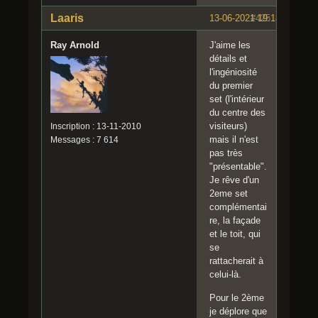
Laaris
13-06-2021 19:18:34
#425
Ray Arnold
J'aime les
détails et
l'ingéniosité
du premier
set (l'intérieur
du centre des
visiteurs)
Inscription : 13-11-2010
mais il n'est
Messages : 7 614
pas très
"présentable".
Je rêve d'un
2eme set
complémentai
re, la façade
et le toit, qui
se
rattacherait à
celui-là.
Pour le 2ème
je déplore que