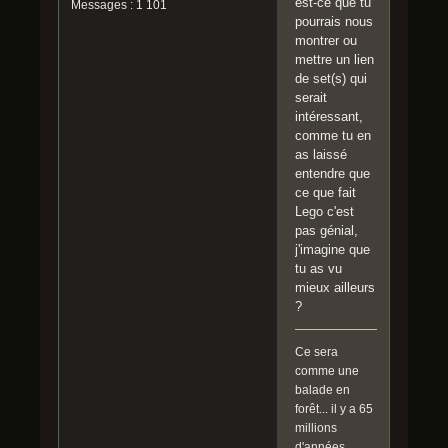
est-ce que tu
Messages : 1 101
pourrais nous
montrer ou
mettre un lien
de set(s) qui
serait
intéressant,
comme tu en
as laissé
entendre que
ce que fait
Lego c'est
pas génial,
j'imagine que
tu as vu
mieux ailleurs
?
Ce sera
comme une
balade en
forêt... il y a 65
millions
d'années