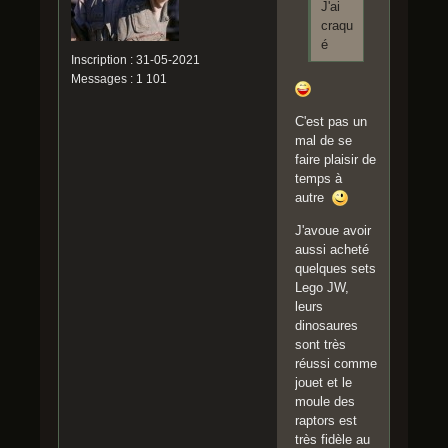
J'ai
craqu
é
Inscription : 31-05-2021
Messages : 1 101
C'est pas un
mal de se
faire plaisir de
temps à
autre
J'avoue avoir
aussi acheté
quelques sets
Lego JW,
leurs
dinosaures
sont très
réussi comme
jouet et le
moule des
raptors est
très fidèle au