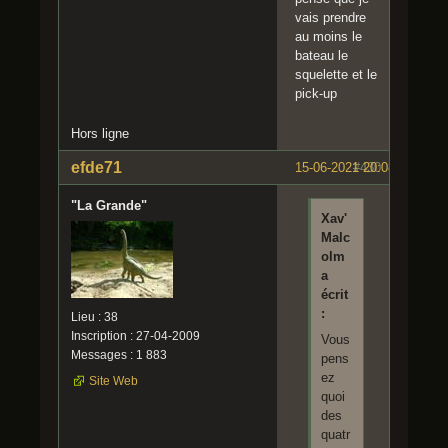
vais prendre
au moins le
bateau le
squelette et le
pick-up
Hors ligne
efde71
15-06-2021 20:08:23
#430
"La Grande"
Xav'
Malc
olm
a
écrit
:
Lieu : 38
Inscription : 27-04-2009
Vous
Messages : 1 883
pens
ez
Site Web
quoi
des
quatr