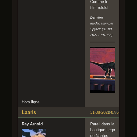
Comme le
film rololol
Dernière
modification par
Spyrex (31-08-
2021 07:51:53)
Hors ligne
Laaris
31-08-2021 07:54:57
#439
Ray Arnold
Pareil dans la
boutique Lego
de Nantes,