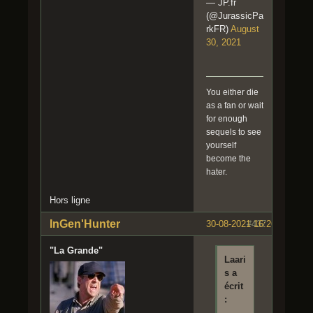
— JP.fr
(@JurassicPa
rkFR)
August
30, 2021
You either die
as a fan or wait
for enough
sequels to see
yourself
become the
hater.
Hors ligne
InGen'Hunter
30-08-2021 16:26:10
#437
"La Grande"
Laari
s a
écrit
: