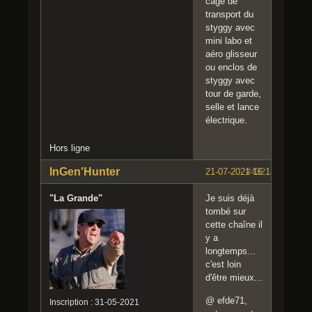
cage de
transport du
styggy avec
mini labo et
aéro glisseur
ou enclos de
styggy avec
tour de garde,
selle et lance
électrique.
Hors ligne
InGen'Hunter
21-07-2021 16:18:43
#432
"La Grande"
Je suis déjà
tombé sur
cette chaîne il
y a
longtemps...
c'est loin
d'être mieux...
@ efde71,
Inscription : 31-05-2021