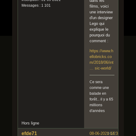
dans les
Messages : 1 101
films, voici
une interview
d'un designer
Lego qui
explique le
pourquoi du
comment :
https://www.h
ellobricks.co
m/2018/06/int
… sic-world/
Ce sera
comme une
balade en
forêt... il y a 65
millions
d'années
Hors ligne
efde71
08-06-2021 14:38:26
#422