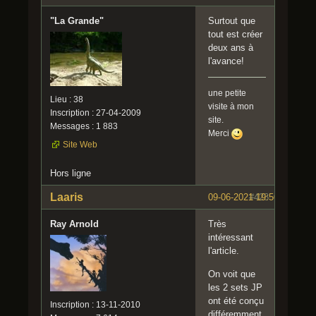
"La Grande"
Surtout que
tout est créer
deux ans à
l'avance!
une petite
Lieu : 38
visite à mon
Inscription : 27-04-2009
site.
Messages : 1 883
Merci
Site Web
Hors ligne
Laaris
09-06-2021 19:50:15
#423
Ray Arnold
Très
intéressant
l'article.
On voit que
les 2 sets JP
ont été conçu
Inscription : 13-11-2010
différemment