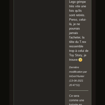
Lego grimpe
très vite une
fois qu'ils
sont retirés.
Perso, celui-
là, je ne
pourrais
jamais
l'acheter, la
tête du T.rex
ressemble
trop à celui de
Toy Story, je
trouve
Dernière
modification par
InGen'Hunter
(13-06-2021
20:47:51)
Ce sera
comme une
balade en