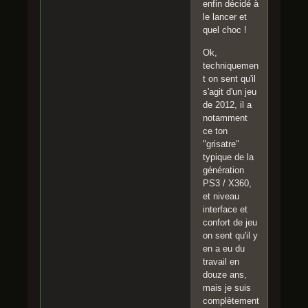
enfin décidé à
le lancer et
quel choc !
Ok,
techniquemen
t on sent qu'il
s'agit d'un jeu
de 2012, il a
notamment
ce ton
"grisatre"
typique de la
génération
PS3 / X360,
et niveau
interface et
confort de jeu
on sent qu'il y
en a eu du
travail en
douze ans,
mais je suis
complètement