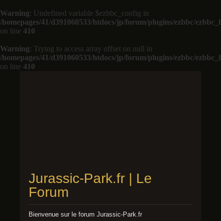
Warning
: Undefined variable $ezbbc_config in
/homepages/41/d391060533/htdocs/jp/forum/plugins/ezbbc/ezbbc
on line
410
Warning
: Trying to access array offset on null in
/homepages/41/d391060533/htdocs/jp/forum/plugins/ezbbc/ezbbc
on line
410
Jurassic-Park.fr | Le
Forum
Bienvenue sur le forum Jurassic-Park.fr