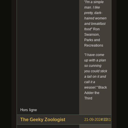
"
I'm a simple
man. I like
pretty, dark-
haired women
and breakfast
food
" Ron
Swanson,
Parks and
Recreations
"I have come
up with a plan
so cunning
you could stick
a tail on it and
call it a
weasel."
Black
Adder the
Third
Hors ligne
The Geeky Zoologist
21-09-2024 22:19:33
#924