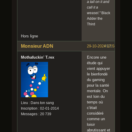
a tail on it and
call it a
weasel."
Black
Adder the
Third
Hors ligne
Monsieur ADN
29-10-2024 17:56:51
#925
Mothafuckin' T.rex
Encore une
étude qui
vient appuyer
le bienfondé
du gaming
pour la santé
mentale. On
est loin du
temps où
Lieu : Dans ton sang
c'était
Inscription : 02-01-2014
considéré
Messages : 20 739
comme un
loisir
abrutissant et