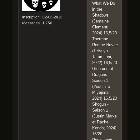
What We Do
in the
Shadows
Inscription : 02-06-2016
(Jemaine
Messages : 1 750
Clement;
2024) 16,5/20
Thermae
Romae Novae
(Tetsuya
Tatamitani;
2022) 16,5/20
Gloutons et
Dragons -
Saison 1
(Yoshihiro
Miyajima;
2024) 16,5/20
Shogun -
Saison 1
(Justin Marks
et Rachel
Kondo; 2024)
16/20
Revisioned: