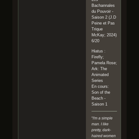
Bachannales
du Pouvoir -
Saison 2 (J.D
Peine et Pas
Trique
McKay; 2024)
6/20
Hiatus :
Firefly;
Pamela Rose;
Ark: The
Animated
Series
En cours:
Son of the
Beach -
Saison 1
"
I'm a simple
man. I like
pretty, dark-
haired women