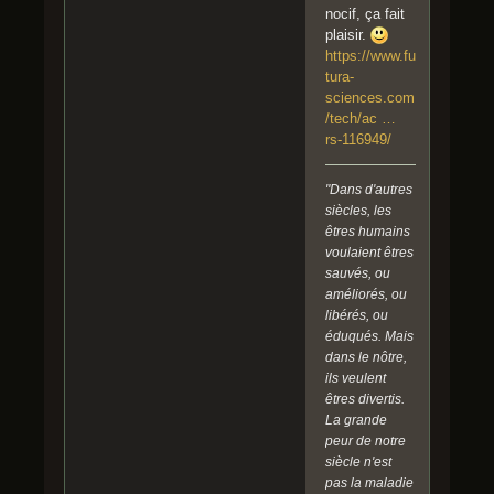
nocif, ça fait
plaisir.
https://www.fu
tura-
sciences.com
/tech/ac …
rs-116949/
"Dans d'autres
siècles, les
êtres humains
voulaient êtres
sauvés, ou
améliorés, ou
libérés, ou
éduqués. Mais
dans le nôtre,
ils veulent
êtres divertis.
La grande
peur de notre
siècle n'est
pas la maladie