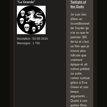
"La Grande"
Twilight of
the Gods
Je suis loin
d'être un
inconditionnel
de Snyder (je
n'ai vu que le
premier
300
Inscription : 02-06-2016
de lui et c'est
Messages : 1 750
un film que je
trouve plus
ridicule que
vraiment
épique et ait
même préféré
sa suite,
certes surtout
grâce à Eva
Green et ses
beaux
arguments...
Quant à ses
autres films,