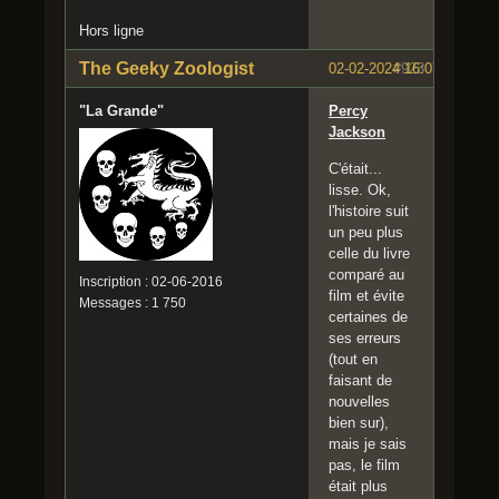
Hors ligne
The Geeky Zoologist
02-02-2024 16:07:52
#923
"La Grande"
Percy
Jackson
C'était...
lisse. Ok,
l'histoire suit
un peu plus
celle du livre
comparé au
Inscription : 02-06-2016
film et évite
Messages : 1 750
certaines de
ses erreurs
(tout en
faisant de
nouvelles
bien sur),
mais je sais
pas, le film
était plus