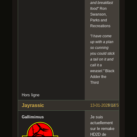
and breakfast
food
" Ron
Swanson,
Parks and
Recreations
"I have come
up with a plan
so cunning
you could stick
a tail on it and
call it a
weasel."
Black
Adder the
Third
Hors ligne
Jayrassic
13-01-2025 14:59:44
#927
Gallimimus
Je suis
actuellement
sur le remake
HD2D de