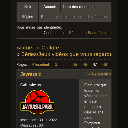
Site
Accueil
Liste des membres
Règles
Recherche
Inscription
Identification
Vous n'êtes pas identifié(e).
Contributions :
Récentes
|
Sans réponse
Accueil
»
Culture
»
Séries/Jeux vidéos que vous regardez/aux
Pages :
Précédent
1
…
45
46
47
48
Suivant
Jayrassic
23-01-2024 09:08:48
#921
Gallimimus
C'est vrai que
le dernier
véritable opus
en date
remonte à
déjà 14 ans
avec
Inscription : 30-11-2022
Forgotten
Messages : 634