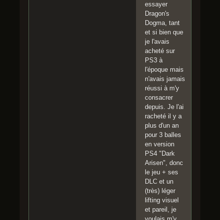
essayer
Dragon's
Dogma, tant
et si bien que
je l'avais
acheté sur
PS3 à
l'époque mais
n'avais jamais
réussi à m'y
consacrer
depuis. Je l'ai
racheté il y a
plus d'un an
pour 3 balles
en version
PS4 "Dark
Arisen", donc
le jeu + ses
DLC et un
(très) léger
lifting visuel
et pareil, je
voulais m'y