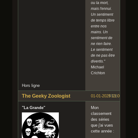
ou la mort,
mais l'ennui.
Un sentiment
de temps libre
entre nos
mains. Un
sentiment de
ne rien faire.
Le sentiment
de ne pas être
divertis."
Michael
Crichton
Hors ligne
The Geeky Zoologist
01-01-2025 11:06:46
#926
"La Grande"
Mon
classement
des séries
que j'ai vues
cette année :