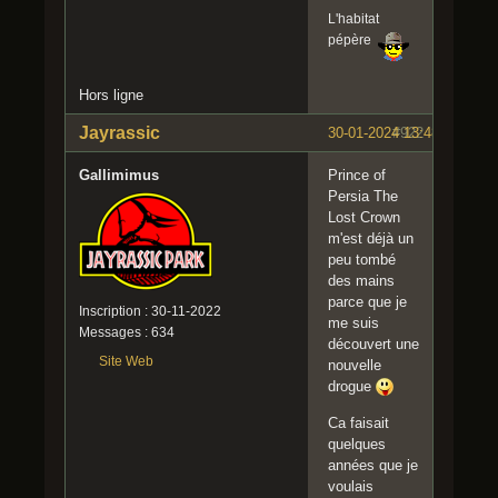
L'habitat
pépère
Hors ligne
Jayrassic
30-01-2024 13:48:23
#922
Gallimimus
Prince of
Persia The
Lost Crown
m'est déjà un
peu tombé
des mains
parce que je
Inscription : 30-11-2022
me suis
Messages : 634
découvert une
Site Web
nouvelle
drogue
Ca faisait
quelques
années que je
voulais