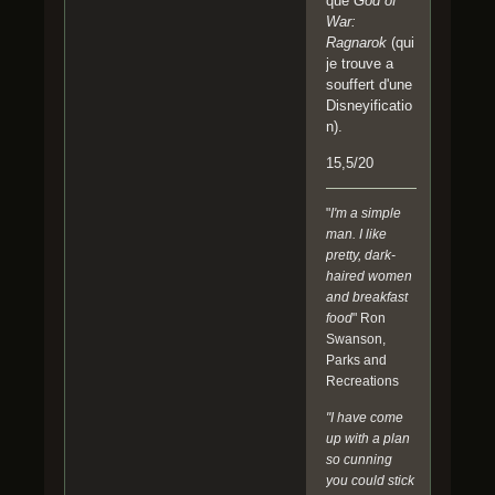
que
God of
War:
Ragnarok
(qui
je trouve a
souffert d'une
Disneyificatio
n).
15,5/20
"
I'm a simple
man. I like
pretty, dark-
haired women
and breakfast
food
" Ron
Swanson,
Parks and
Recreations
"I have come
up with a plan
so cunning
you could stick