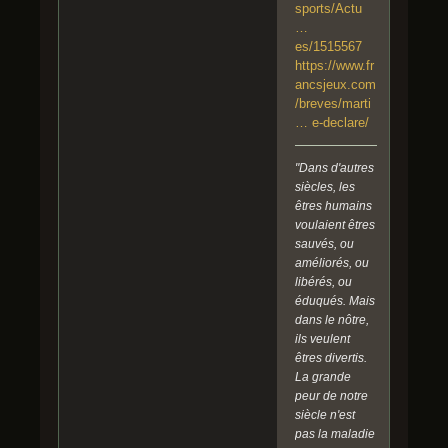
sports/Actu
…
es/1515567
https://www.fr
ancsjeux.com
/breves/marti
… e-declare/
"Dans d'autres
siècles, les
êtres humains
voulaient êtres
sauvés, ou
améliorés, ou
libérés, ou
éduqués. Mais
dans le nôtre,
ils veulent
êtres divertis.
La grande
peur de notre
siècle n'est
pas la maladie