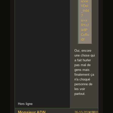
e/xw
VDeI
_th94
?
si=x
RYoJ
ik8P
CxRu
i0f
Oui, encore
une chose qui
a fait hurler
pas mal de
gens mais
finalement ça
n'a choqué
personne de
les voir
partout.
Hors ligne
Monsieur ADN
26-10-2024 08:09:37
#363