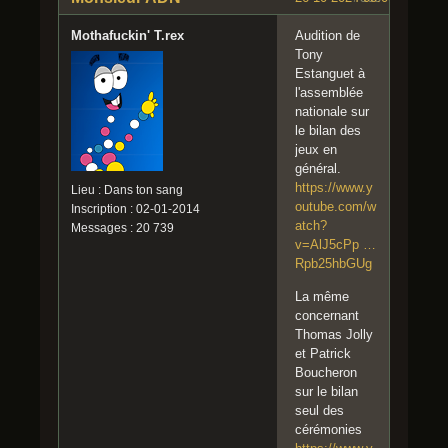
Mothafuckin' T.rex
Audition de
Tony
Estanguet à
l'assemblée
nationale sur
le bilan des
jeux en
général.
https://www.y
Lieu : Dans ton sang
outube.com/w
Inscription : 02-01-2014
atch?
Messages : 20 739
v=AlJ5cPp …
Rpb25hbGUg
La même
concernant
Thomas Jolly
et Patrick
Boucheron
sur le bilan
seul des
cérémonies