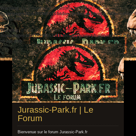
Warning
: Undefined variable $ezbbc_config in
/homepages/41/d391060533/htdocs/jp/forum/plugins/ezbbc/ezbbc
on line
410
Warning
: Trying to access array offset on null in
/homepages/41/d391060533/htdocs/jp/forum/plugins/ezbbc/ezbbc
on line
410
Jurassic-Park.fr | Le
Forum
Bienvenue sur le forum Jurassic-Park.fr