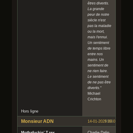
êtres divertis.
La grande
peur de notre
siècle n'est
pas la maladie
ou la mort,
mais l'ennui.
Un sentiment
de temps libre
entre nos
mains. Un
sentiment de
ne rien faire.
Le sentiment
de ne pas être
divertis."
Michael
Crichton
Hors ligne
Monsieur ADN
14-01-2025 09:01:54
#365
Mothafuckin' T.rex
Charlie Dalin