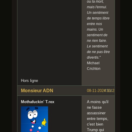
ou la mort,
mais l'ennui.
Un sentiment
de temps libre
entre nos
mains. Un
sentiment de
ne rien faire.
Le sentiment
de ne pas être
divertis."
Michael
Crichton
Hors ligne
Monsieur ADN
08-11-2024 11:28:02
#364
Mothafuckin' T.rex
A moins qu'il
ne fasse
assassiner
entre temps,
c'est bien
Trump qui