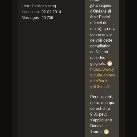
johanniques
Lieu : Dans ton sang
d'Orléans (il
Inscription : 02-01-2014
était l'invité
Messages : 20 739
officiel du
maire), ça m'a
donné envie
de voir cette
compilation
de Nelson
dans les
guignols.
https://www.y
outube.com/w
atch?v=A-
yNG8vrkZ0
Pour l'aparté,
notez que que
ce est dit à
9:06 peut
s'appliquer à
Donald
Trump.