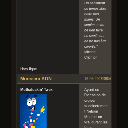
Un sentiment
de temps libre
entre nos
mains. Un
sentiment de
ne rien faire.
Le sentiment
de ne pas être
divertis."
Michael
Crichton
Hors ligne
Monsieur ADN
13-05-2025 08:41:59
#366
Mothafuckin' T.rex
Ayant eu
l'occasion de
croiser
succinctemen
t Nelson
Monfort en
vrai durant les
fêtes