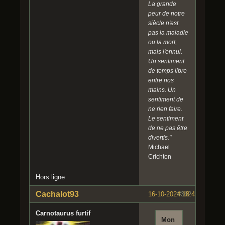
La grande
peur de notre
siècle n'est
pas la maladie
ou la mort,
mais l'ennui.
Un sentiment
de temps libre
entre nos
mains. Un
sentiment de
ne rien faire.
Le sentiment
de ne pas être
divertis."
Michael
Crichton
Hors ligne
Cachalot93
16-10-2024 18:42:18
#362
Carnotaurus furtif
Mon