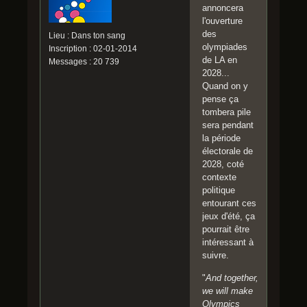
annoncera
l'ouverture
des
Lieu : Dans ton sang
olympiades
Inscription : 02-01-2014
de LA en
Messages : 20 739
2028...
Quand on y
pense ça
tombera pile
sera pendant
la période
électorale de
2028, coté
contexte
politique
entourant ces
jeux d'été, ça
pourrait être
intéressant à
suivre.
"
And together,
we will make
Olympics