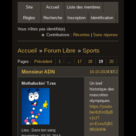
Site
Accueil
Liste des membres
Règles
Recherche
Inscription
Identification
Vous n'êtes pas identifié(e).
Contributions :
Récentes
|
Sans réponse
Accueil
»
Forum Libre
»
Sports
Pages :
Précédent
1
…
17
18
19
20
Suivant
Monsieur ADN
16-10-2024 17:27:44
#361
Mothafuckin' T.rex
Un bref
historique des
mascottes
olympiques.
https://youtu.
be/4zKmBpB
v1cI?
si=ExsuXjBC
9810nfHk
Lieu : Dans ton sang
Inscription : 02-01-2014