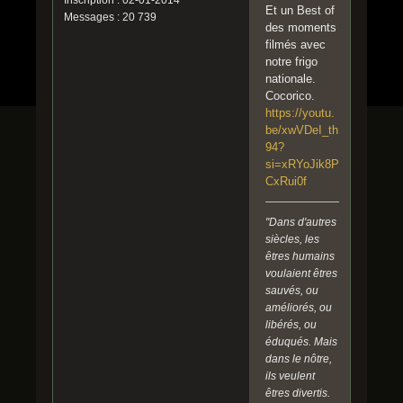
Et un Best of
Messages : 20 739
des moments
filmés avec
notre frigo
nationale.
Cocorico.
https://youtu.
be/xwVDeI_th
94?
si=xRYoJik8P
CxRui0f
"Dans d'autres
siècles, les
êtres humains
voulaient êtres
sauvés, ou
améliorés, ou
libérés, ou
éduqués. Mais
dans le nôtre,
ils veulent
êtres divertis.