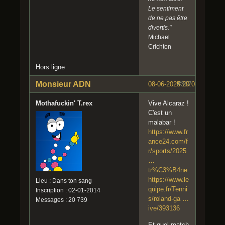
Le sentiment
de ne pas être
divertis."
Michael
Crichton
Hors ligne
Monsieur ADN
08-06-2025 20:08:48
#367
Mothafuckin' T.rex
Vive Alcaraz !
C'est un
malabar !
https://www.fr
ance24.com/f
r/sports/2025
…
tr%C3%B4ne
https://www.le
Lieu : Dans ton sang
quipe.fr/Tenni
Inscription : 02-01-2014
s/roland-ga …
Messages : 20 739
ive/393136
Et quel match