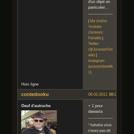
d'un objet en
particulier...
|
Ma chaîne
Youtube
(Jurassic
Fanatik)
|
Twitter
(@JurassicFan
atik)
|
Instagram
(jurassicfanatik
)
|
Hors ligne
contedooku
06-02-2011 19:19:18
#8
Oeuf d'autruche
+ 1 pour
dawasta
" hahaha vous
n'avez pas dit