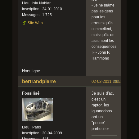
Lieu : Isla Nublar
«Je ne blâme
Inscription : 24-01-2010
pas les gens
Messages : 1 725
pour les
erreurs qu'ils
Site Web
commettent,
mais qu'ils en
assument les
conséquences
!» - John P.
Hammond
Hors ligne
bertrandpierre
02-02-2011 10:52:37
#4
Fossilisé
Je suis d'ac,
c'est un
raptor, les
iguanodons
ont un
"pouce"
Lieu : Paris
particulier.
Inscription : 20-04-2009
Messages : 445