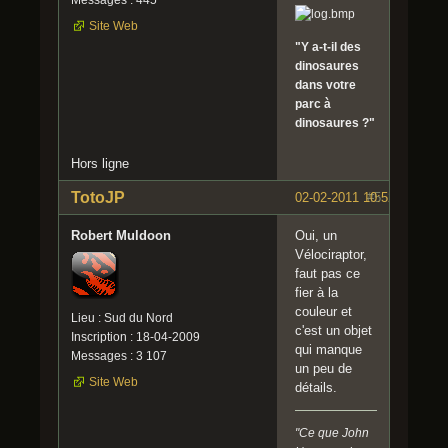
Site Web
"Y a-t-il des
dinosaures
dans votre
parc à
dinosaures ?"
Hors ligne
TotoJP
02-02-2011 10:52:54
#5
Robert Muldoon
Oui, un
Vélociraptor,
faut pas ce
fier à la
couleur et
Lieu : Sud du Nord
c'est un objet
Inscription : 18-04-2009
qui manque
Messages : 3 107
un peu de
Site Web
détails.
"Ce que John