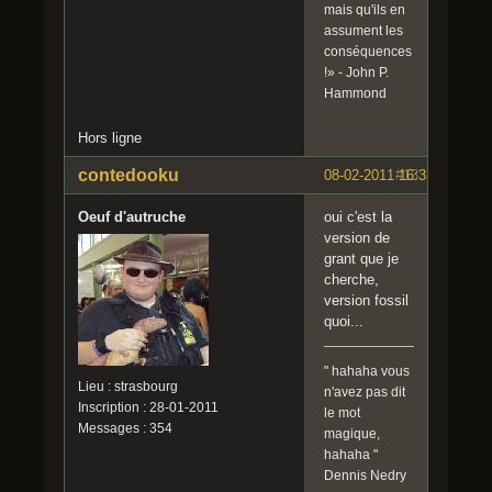
mais qu'ils en
assument les
conséquences
!» - John P.
Hammond
Hors ligne
contedooku
08-02-2011 16:33:14
#13
Oeuf d'autruche
oui c'est la
version de
grant que je
cherche,
version fossil
quoi...
" hahaha vous
Lieu : strasbourg
n'avez pas dit
Inscription : 28-01-2011
le mot
Messages : 354
magique,
hahaha "
Dennis Nedry