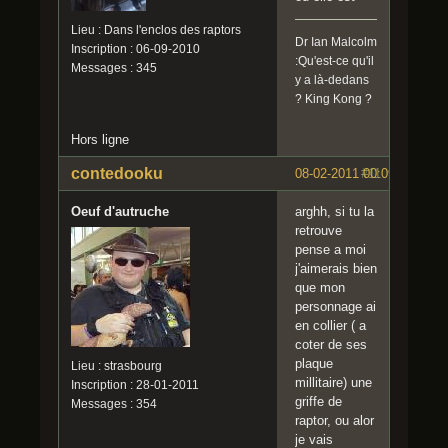
Lieu : Dans l'enclos des raptors
Dr Ian Malcolm
Inscription : 06-09-2010
:Qu'est-ce qu'il
Messages : 345
y a là-dedans
? King Kong ?
Hors ligne
contedooku
08-02-2011 00:09:09
#11
Oeuf d'autruche
arghh, si tu la
retrouve
pense a moi
j'aimerais bien
que mon
personnage ai
en collier ( a
coter de ses
plaque
Lieu : strasbourg
millitaire) une
Inscription : 28-01-2011
griffe de
Messages : 354
raptor, ou alor
je vais