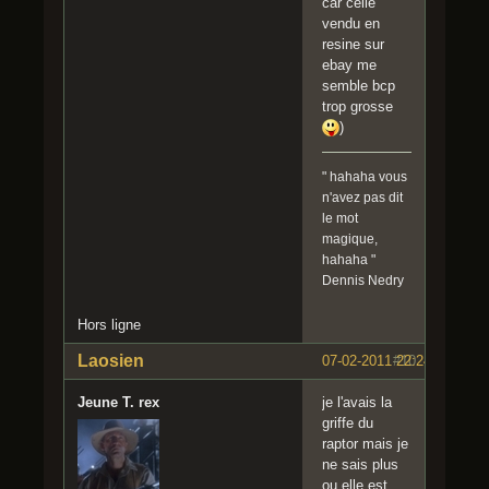
car celle
vendu en
resine sur
ebay me
semble bcp
trop grosse
)
" hahaha vous
n'avez pas dit
le mot
magique,
hahaha "
Dennis Nedry
Hors ligne
Laosien
07-02-2011 22:24:04
#10
Jeune T. rex
je l'avais la
griffe du
raptor mais je
ne sais plus
ou elle est