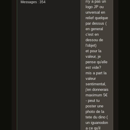
n'y a pas un
Messages : 354
logo JP ou
unversal en
relief quelque
par dessus (
en general
c'est en
dessou de
l'objet)
et pour la
valeur, je
pense qu'elle
est vide?
mis a part la
valeur
sentimental,
j'en donnerais
maximum 5€
- peut tu
poster une
photo de la
tete du dino (
un iguanodon
a ce qu'il