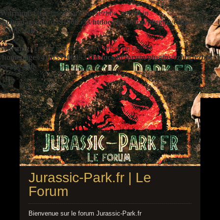
Warning
: Undefined variable $ezbbc_config in
/homepages/41/d391060533/htdocs/jp/forum/plugins/ezbbc/ezbbc
on line
410
Warning
: Trying to access array offset on null in
/homepages/41/d391060533/htdocs/jp/forum/plugins/ezbbc/ezbbc
on line
410
Jurassic-Park.fr | Le
Forum
Bienvenue sur le forum Jurassic-Park.fr