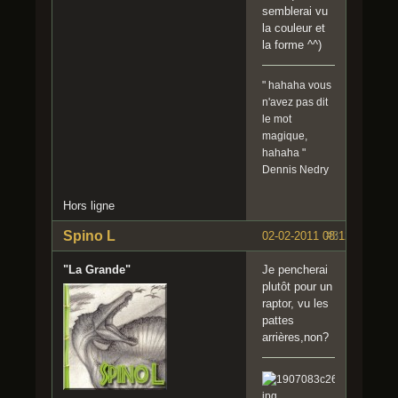
semblerai vu
la couleur et
la forme ^^)
" hahaha vous
n'avez pas dit
le mot
magique,
hahaha "
Dennis Nedry
Hors ligne
Spino L
02-02-2011 08:12:03
#3
"La Grande"
Je pencherai
plutôt pour un
raptor, vu les
pattes
arrières,non?