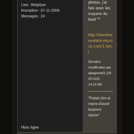
photos, j'ai
Lieu : Belgique
fais avec les
Inscription : 07-11-2009
moyens du
Messages : 24
bord ^^
http://damther
evelator.skyro
ck.com/1.htm
l
Dernière
modification par
alangrant01 (26-
03-2011
14:15:49)
"Putain j'en ai
marre d'avoir
toujours
raison"
Hors ligne