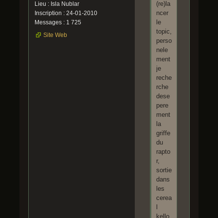
(re)la
Lieu : Isla Nublar
ncer
Inscription : 24-01-2010
le
Messages : 1 725
topic,
Site Web
perso
nele
ment
je
reche
rche
dese
pere
ment
la
griffe
du
rapto
r,
sortie
dans
les
cerea
l
kello