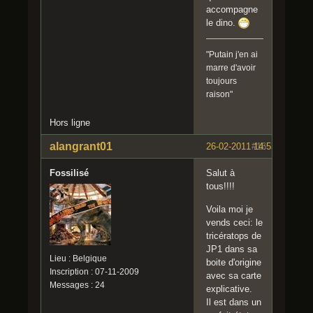
accompagne
le dino.
"Putain j'en ai
marre d'avoir
toujours
raison"
Hors ligne
alangrant01
26-02-2011 14:53:32
#16
Fossilisé
Salut à
tous!!!!
Voila moi je
vends ceci: le
tricératops de
JP1 dans sa
Lieu : Belgique
boite d'origine
Inscription : 07-11-2009
avec sa carte
Messages : 24
explicative.
Il est dans un