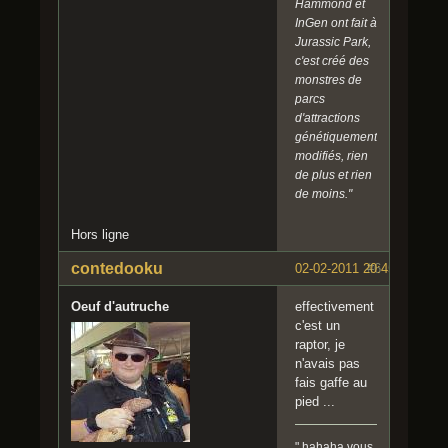
Hammond et
InGen ont fait à
Jurassic Park,
c'est créé des
monstres de
parcs
d'attractions
génétiquement
modifiés, rien
de plus et rien
de moins."
Hors ligne
contedooku
02-02-2011 20:45:04
#6
Oeuf d'autruche
effectivement
c'est un
raptor, je
n'avais pas
fais gaffe au
pied ...
" hahaha vous