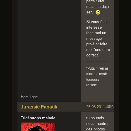
parfait état
mais il a déjà
servi
Si vous êtes
intéresser
faite moi un
message
privé et faite
moi "une offre
correct"
"Putain j'en ai
marre d'avoir
toujours
raison"
Hors ligne
Jurassic Fanatik
25-03-2011 14:03:23
#17
Tricératops malade
tu pourrais
nous montrer
des photos