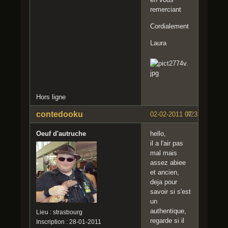
remerciant
Cordialement
Laura
Hors ligne
contedooku
02-02-2011 07:33:49
#2
Oeuf d'autruche
hello,
il a l'air pas
mal mais
assez abiee
et ancien,
deja pour
savoir si s'est
un
authentique,
Lieu : strasbourg
regarde si il
Inscription : 28-01-2011