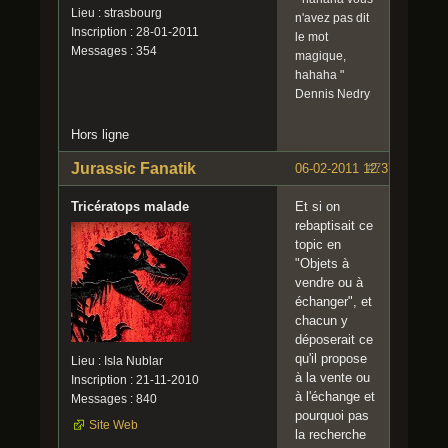
Lieu : strasbourg
n'avez pas dit
Inscription : 28-01-2011
le mot
Messages : 354
magique,
hahaha "
Dennis Nedry
Hors ligne
Jurassic Fanatik
06-02-2011 12:37:32
#7
Tricératops malade
Et si on
rebaptisait ce
topic en
"Objets à
vendre ou à
échanger", et
chacun y
déposerait ce
qu'il propose
Lieu : Isla Nublar
à la vente ou
Inscription : 21-11-2010
à l'échange et
Messages : 840
pourquoi pas
Site Web
la recherche