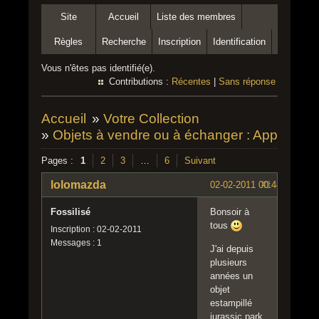
Site
Accueil
Liste des membres
Règles
Recherche
Inscription
Identification
Vous n'êtes pas identifié(e).
Contributions :
Récentes
|
Sans réponse
Accueil
»
Votre Collection
»
Objets à vendre ou à échanger : Appel aux 
Pages :
1
2
3
…
6
Suivant
lolomazda
02-02-2011 00:44:36
#1
Fossilisé
Bonsoir à
tous
Inscription : 02-02-2011
Messages : 1
J'ai depuis
plusieurs
années un
objet
estampillé
jurassic park ,