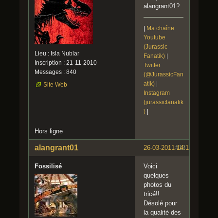
alangrant01?
|
Ma chaîne
Youtube
(Jurassic
Lieu : Isla Nublar
Fanatik)
|
Inscription : 21-11-2010
Twitter
Messages : 840
(@JurassicFan
atik)
|
Site Web
Instagram
(jurassicfanatik
)
|
Hors ligne
alangrant01
26-03-2011 14:14:10
#18
Fossilisé
Voici
quelques
photos du
tricé!!
Désolé pour
la qualité des