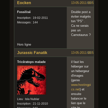
Eocken
13-05-2011 16:52:14
#19
Fossilisé
Double post a
éviter malgrès
Inscription : 19-02-2011
ton "PS" .
Messages : 144
Ca ne serais
pas un
Carnotaurus ?
Hors ligne
Jurassic Fanatik
13-05-2011 16:52:17
#20
Tricératops malade
il faut les
héberger sur
un hébergeur
d'images
(genre
www.hostingpi
cs.net
) et
ensuite
balancer le
Lieu : Isla Nublar
lien que le
Inscription : 21-11-2010
site te