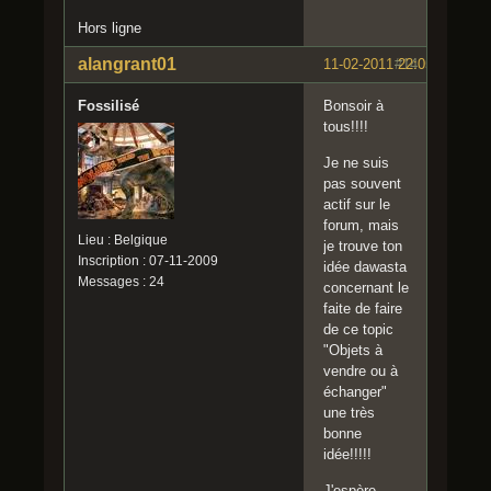
Hors ligne
alangrant01
11-02-2011 22:05:04
#14
Fossilisé
Bonsoir à
tous!!!!
Je ne suis
pas souvent
actif sur le
forum, mais
Lieu : Belgique
je trouve ton
Inscription : 07-11-2009
idée dawasta
Messages : 24
concernant le
faite de faire
de ce topic
"Objets à
vendre ou à
échanger"
une très
bonne
idée!!!!!
J'espère