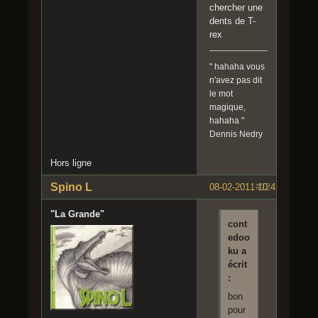
chercher une
dents de T-
rex
" hahaha vous
n'avez pas dit
le mot
magique,
hahaha "
Dennis Nedry
Hors ligne
Spino L
08-02-2011 10:41:19
#12
"La Grande"
cont
edoo
ku a
écrit
:
bon
pour