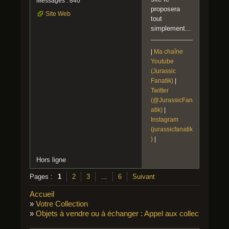
Messages : 840
proposera
Site Web
tout
simplement...
|
Ma chaîne
Youtube
(Jurassic
Fanatik)
|
Twitter
(@JurassicFan
atik)
|
Instagram
(jurassicfanatik
)
|
Hors ligne
Pages :
1
2
3
…
6
Suivant
Accueil
»
Votre Collection
»
Objets à vendre ou à échanger : Appel aux collectionneur