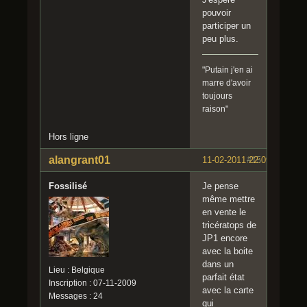
pouvoir
participer un
peu plus.
"Putain j'en ai
marre d'avoir
toujours
raison"
Hors ligne
alangrant01
11-02-2011 22:09:12
#15
Fossilisé
Je pense
même mettre
en vente le
tricératops de
JP1 encore
avec la boite
dans un
Lieu : Belgique
parfait état
Inscription : 07-11-2009
avec la carte
Messages : 24
qui