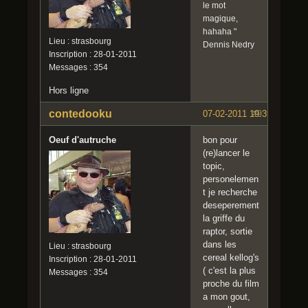
le mot
magique,
hahaha "
Lieu : strasbourg
Dennis Nedry
Inscription : 28-01-2011
Messages : 354
Hors ligne
contedooku
07-02-2011 19:39:00
#9
Oeuf d'autruche
bon pour
(re)lancer le
topic,
personelemen
t je recherche
deseperement
la griffe du
raptor, sortie
dans les
Lieu : strasbourg
cereal kellog's
Inscription : 28-01-2011
( c'est la plus
Messages : 354
proche du film
a mon gout,