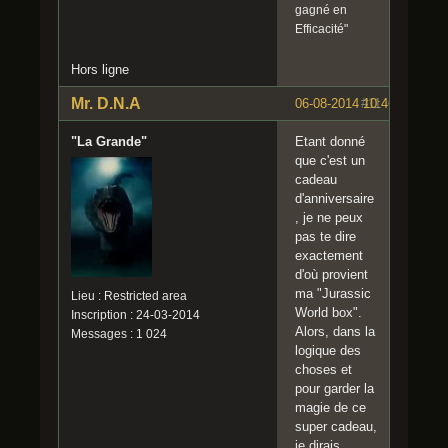
gagné en
Efficacité"
Hors ligne
Mr. D.N.A
06-08-2014 10:46:01
#11
"La Grande"
Etant donné
que c'est un
cadeau
d'anniversaire
, je ne peux
pas te dire
exactement
d'où provient
ma "Jurassic
Lieu : Restricted area
World box".
Inscription : 24-03-2014
Alors, dans la
Messages : 1 024
logique des
choses et
pour garder la
magie de ce
super cadeau,
je dirais