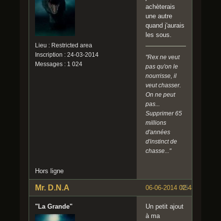
achèterais
une autre
quand j'aurais
les sous.
Lieu : Restricted area
Inscription : 24-03-2014
"Rex ne veut
Messages : 1 024
pas qu'on le
nourrisse, il
veut chasser.
On ne peut
pas...
Supprimer 65
millions
d'années
d'instinct de
chasse..."
Hors ligne
Mr. D.N.A
06-06-2014 02:48:08
#5
"La Grande"
Un petit ajout
à ma