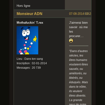
Hors ligne
Monsieur ADN
07-08-2014 19:28:15
#15
Mothafuckin' T.rex
J'aimerai bien
savoir où me
les
procurer....
"Dans d'autres
siècles, les
Lieu : Dans ton sang
êtres humains
Inscription : 02-01-2014
voulaient êtres
Messages : 20 739
sauvés, ou
améliorés, ou
libérés, ou
éduqués. Mais
dans le nôtre,
ils veulent
êtres divertis.
La grande
peur de notre