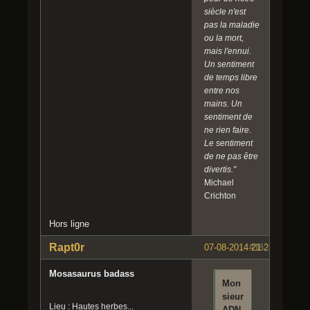
siècle n'est
pas la maladie
ou la mort,
mais l'ennui.
Un sentiment
de temps libre
entre nos
mains. Un
sentiment de
ne rien faire.
Le sentiment
de ne pas être
divertis."
Michael
Crichton
Hors ligne
Rapt0r
07-08-2014 21:28:29
#16
Mosasaurus badass
Mon
sieur
Lieu : Hautes herbes...
ADN