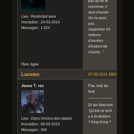
pas qu'on le
nourrisse, il
veut chasser.
Lieu : Restricted area
On ne peut
Inscription : 24-03-2014
pas...
Messages : 1 024
Supprimer 65
millions
d'années
d'instinct de
chasse..."
Hors ligne
Laosien
07-06-2014 13:08:51
#8
Jeune T. rex
Pas mal du
tout
Dr Ian Malcolm
:Qu'est-ce qu'il
y a là-dedans
Lieu : Dans l'enclos des raptors
? King Kong ?
Inscription : 06-09-2010
Messages : 345