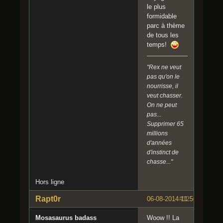
le plus
formidable
parc à thème
de tous les
temps!
"Rex ne veut
pas qu'on le
nourrisse, il
veut chasser.
On ne peut
pas...
Supprimer 65
millions
d'années
d'instinct de
chasse..."
Hors ligne
Rapt0r
06-08-2014 11:56:35
#12
Mosasaurus badass
Woow !! La