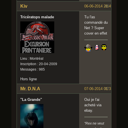
Kiv
06-06-2014 21:49:23
#6
Tricératops malade
Tu l'as
commandé du
Net ? Super
cover en effet
Lieu : Montréal
Inscription : 20-04-2009
Messages : 985
Hors ligne
Mr. D.N.A
07-06-2014 01:33:55
#7
"La Grande"
Oui je l'ai
acheté via
ebay.
"Rex ne veut