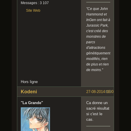
Messages : 3 107
"Ce que John
Site Web
Hammond et
InGen ont fait à
Jurassic Park,
c'est créé des
monstres de
parcs
d'attractions
génétiquement
modifiés, rien
de plus et rien
de moins."
Hors ligne
Kodeni
27-08-2014 16:05:38
#19
"La Grande"
Ca donne un
sacré résultat
si c'est le
cas.