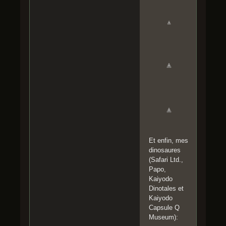
Et enfin, mes
dinosaures
(Safari Ltd.,
Papo,
Kaiyodo
Dinotales et
Kaiyodo
Capsule Q
Museum):