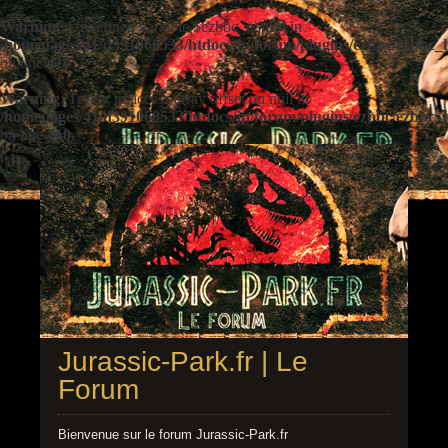
Warning
: Undefined variable $ezbbc_config in
/homepages/41/d391060533/htdocs/jp/forum/plugins/ezbbc/ezbbc
on line
410
Warning
: Trying to access array offset on null in
/homepages/41/d391060533/htdocs/jp/forum/plugins/ezbbc/ezbbc
on line
410
Jurassic-Park.fr | Le
Forum
Bienvenue sur le forum Jurassic-Park.fr