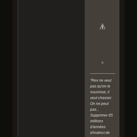
"Rex ne veut
pas qu'on le
nourrisse, il
veut chasser.
On ne peut
pas...
Supprimer 65
millions
d'années
d'instinct de