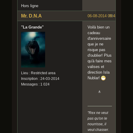
Hors ligne
Mr. D.N.A
06-08-2014 09:45:49
#9
"La Grande"
Voilà bien un
cadeau
d'anniversaire
que je ne
risque pas
d'oublier! Plus
qu'à faire mes
valises et
direction Isla
Lieu : Restricted area
Nublar!
Inscription : 24-03-2014
Messages : 1 024
"Rex ne veut
pas qu'on le
nourrisse, il
veut chasser.