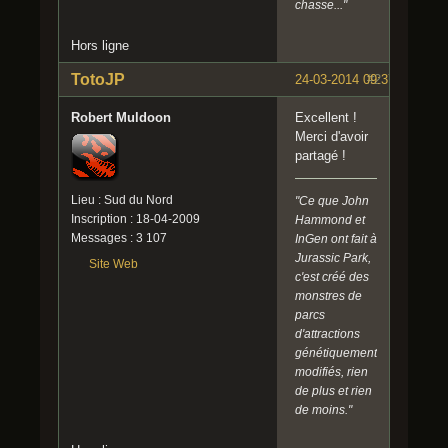
chasse..."
Hors ligne
TotoJP
24-03-2014 09:37:21
#2
Robert Muldoon
Excellent !
Merci d'avoir
partagé !
Lieu : Sud du Nord
"Ce que John
Inscription : 18-04-2009
Hammond et
Messages : 3 107
InGen ont fait à
Jurassic Park,
Site Web
c'est créé des
monstres de
parcs
d'attractions
génétiquement
modifiés, rien
de plus et rien
de moins."