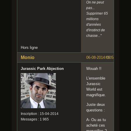
On ne peut
pas...
Supprimer 65
millions
d'années
d'instinct de
chasse..."
Hors ligne
Monio
06-08-2014 09:58:43
#10
Jurassic Park Abjection
Wouah !!
L'ensemble
Jurassic
World est
magnifique.
Juste deux
questions :
Inscription : 15-04-2014
Messages : 1 965
A- Ou as tu
acheté ces
merveilles ?