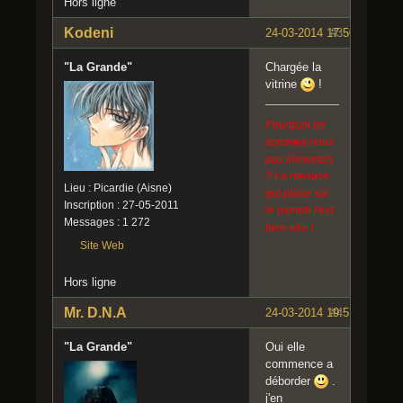
Hors ligne
Kodeni
24-03-2014 17:50:11
#3
"La Grande"
Chargée la
vitrine
!
Pourquoi ne
sommes nous
pas immortels
? La menace
Lieu : Picardie (Aisne)
qui plane sur
Inscription : 27-05-2011
le monde l'est
Messages : 1 272
bien elle !
Site Web
Hors ligne
Mr. D.N.A
24-03-2014 19:57:20
#4
"La Grande"
Oui elle
commence a
déborder
.
j'en