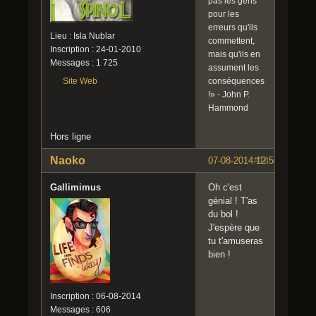
pas les gens
pour les
erreurs qu'ils
Lieu : Isla Nublar
commettent,
Inscription : 24-01-2010
mais qu'ils en
Messages : 1 725
assument les
conséquences
Site Web
!» - John P.
Hammond
Hors ligne
Naoko
07-08-2014 12:56:48
#14
Gallimimus
Oh c'est
génial ! T'as
du bol !
J'espère que
tu t'amuseras
bien !
Inscription : 06-08-2014
Messages : 606