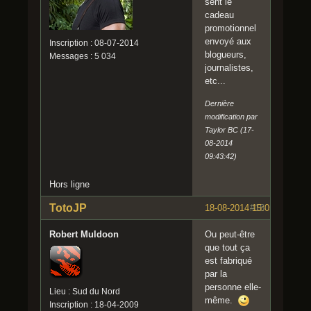
sent le
cadeau
promotionnel
envoyé aux
Inscription : 08-07-2014
blogueurs,
Messages : 5 034
journalistes,
etc...
Dernière
modification par
Taylor BC (17-
08-2014
09:43:42)
Hors ligne
TotoJP
18-08-2014 15:05:41
#18
Robert Muldoon
Ou peut-être
que tout ça
est fabriqué
par la
personne elle-
Lieu : Sud du Nord
même.
Inscription : 18-04-2009