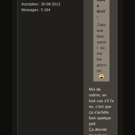
Inscription : 30-08-2013
a
Messages : 5 184
écrit
:
J'aim
erai
bien
savoi
r où
me
les
procu
rer....
Moi de
même, en
tout cas s'il l'a
eu, c'est que
ça s'achète
bien quelque
part.
Ça devrait