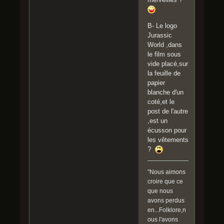
B- Le logo
Jurassic
World ,dans
le film sous
vide placé,sur
la feuille de
papier
blanche d'un
coté,et le
post de l'autre
,est un
écusson pour
les vêtements
?
"Nous aimons
croire que ce
que nous
avons perdus
en...Folklore,n
ous l'avons