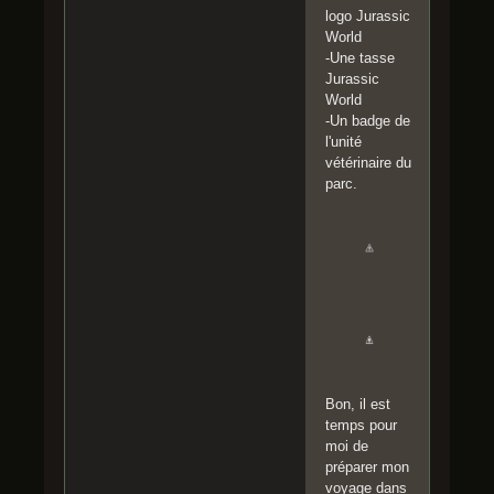
logo Jurassic
World
-Une tasse
Jurassic
World
-Un badge de
l'unité
vétérinaire du
parc.
Bon, il est
temps pour
moi de
préparer mon
voyage dans