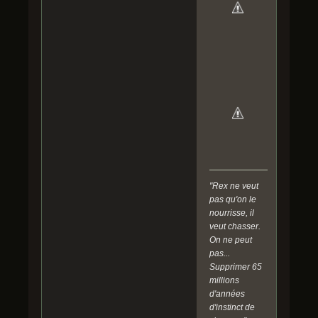
"Rex ne veut
pas qu'on le
nourrisse, il
veut chasser.
On ne peut
pas...
Supprimer 65
millions
d'années
d'instinct de