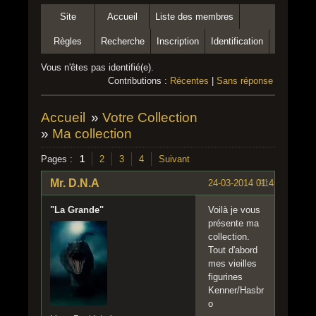
Site
Accueil
Liste des membres
Règles
Recherche
Inscription
Identification
Vous n'êtes pas identifié(e).
Contributions :
Récentes
|
Sans réponse
Accueil
»
Votre Collection
»
Ma collection
Pages :
1
2
3
4
Suivant
Mr. D.N.A
24-03-2014 01:46:46
#1
"La Grande"
Voilà je vous
présente ma
collection.
Tout d'abord
mes vieilles
figurines
Kenner/Hasbr
o