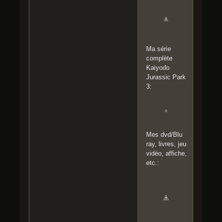
Ma série
complète
Kaiyodo
Jurassic Park
3:
Mes dvd/Blu
ray, livres, jeu
vidéo, affiche,
etc.: