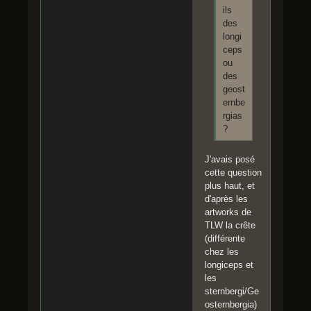
ils
des
longi
ceps
ou
des
geost
ernbe
rgias
?
J'avais posé
cette question
plus haut, et
d'après les
artworks de
TLW la crête
(différente
chez les
longiceps et
les
sternbergi/Ge
osternbergia)