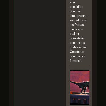
était
considére
comme
dimorphisme
sexuel, donc
les Ptéras
longiceps
étaient
considérés
comme les
mâles et les
Geosterns
comme les
femelles.