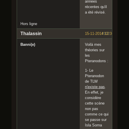
années
récentes qu'il
a été révisé.
Hors ligne
Thalassin
15-11-2014 12:36:15
#102
Banni(e)
Voilà mes
théories sur
les
Pteranodons :
1- Le
Pteranodon
de TLW
n'existe pas
.
En effet, je
considère
cette scène
non pas
comme ce qui
se passe sur
Isla Sorna