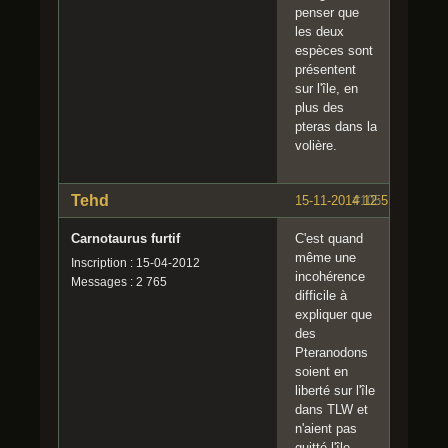
penser que
les deux
espèces sont
présentent
sur l'île, en
plus des
pteras dans la
volière.
Tehd
15-11-2014 12:51:59
#105
Carnotaurus furtif
C'est quand
même une
Inscription : 15-04-2012
incohérence
Messages : 2 765
difficile à
expliquer que
des
Pteranodons
soient en
liberté sur l'île
dans TLW et
n'aient pas
quitté l'île.