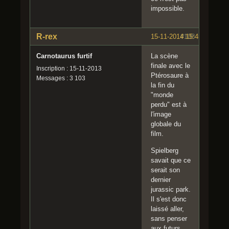
impossible.
R-rex
15-11-2014 15:45:56
#108
Carnotaurus furtif
La scène
finale avec le
Inscription : 15-11-2013
Ptérosaure à
Messages : 3 103
la fin du
"monde
perdu" est à
l'image
globale du
film.
Spielberg
savait que ce
serait son
dernier
jurassic park.
Il s'est donc
laissé aller,
sans penser
aux futurs