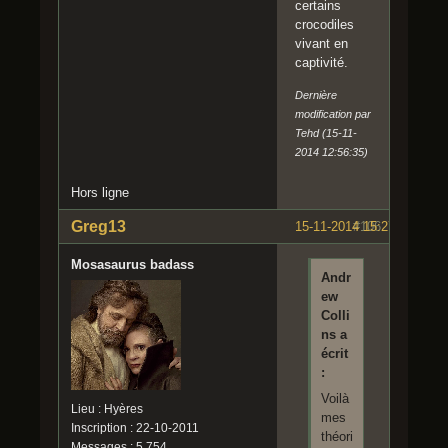
certains
crocodiles
vivant en
captivité.
Dernière
modification par
Tehd (15-11-
2014 12:56:35)
Hors ligne
Greg13
15-11-2014 15:27:22
#106
Mosasaurus badass
Andr
ew
Colli
ns a
écrit
:
Voilà
Lieu : Hyères
mes
Inscription : 22-10-2011
théori
Messages : 5 754