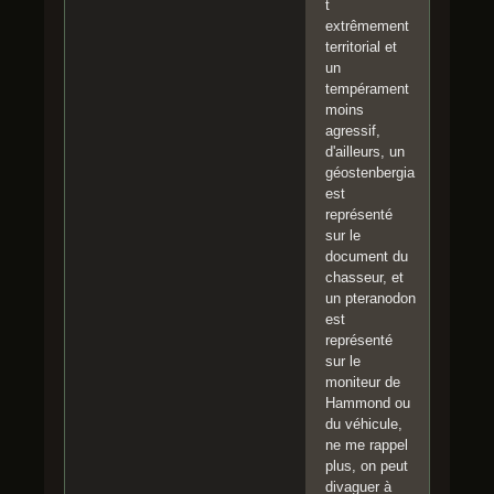
t
extrêmement
territorial et
un
tempérament
moins
agressif,
d'ailleurs, un
géostenbergia
est
représenté
sur le
document du
chasseur, et
un pteranodon
est
représenté
sur le
moniteur de
Hammond ou
du véhicule,
ne me rappel
plus, on peut
divaguer à