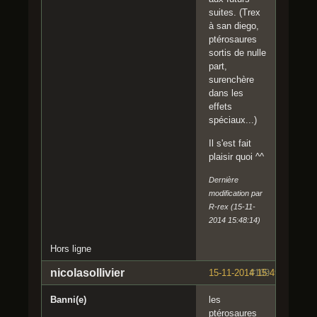
suites. (Trex
à san diego,
ptérosaures
sortis de nulle
part,
surenchère
dans les
effets
spéciaux...)
Il s'est fait
plaisir quoi ^^
Dernière
modification par
R-rex (15-11-
2014 15:48:14)
Hors ligne
nicolasollivier
15-11-2014 15:49:59
#109
Banni(e)
les
ptérosaures