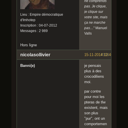
ne comprends
pas. Je clique,
je clique sur
Lieu : Empire démocratique
votre site, mais
d'Imhotep
ça ne marche
Inscription : 04-07-2012
pas…
" Manuel
Messages : 2 989
Valls
Hors ligne
nicolasollivier
15-11-2014 12:46:23
#104
Banni(e)
je pensais
plus à des
crocodiliens
moi.
par contre
pour moi les
pteras de tlw
existent, mais
son plus
"pur", ont un
comportemen