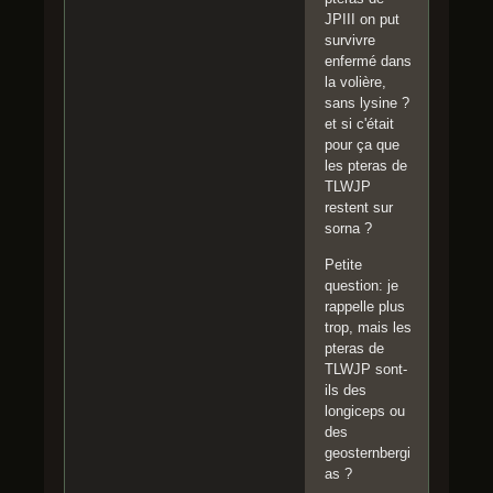
JPIII on put
survivre
enfermé dans
la volière,
sans lysine ?
et si c'était
pour ça que
les pteras de
TLWJP
restent sur
sorna ?
Petite
question: je
rappelle plus
trop, mais les
pteras de
TLWJP sont-
ils des
longiceps ou
des
geosternbergi
as ?