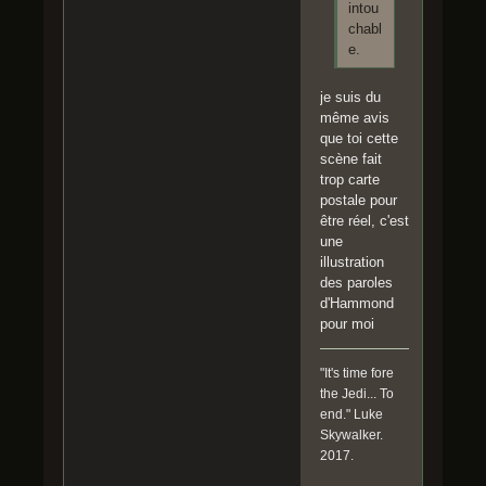
intou
chabl
e.
je suis du
même avis
que toi cette
scène fait
trop carte
postale pour
être réel, c'est
une
illustration
des paroles
d'Hammond
pour moi
"It's time fore
the Jedi... To
end." Luke
Skywalker.
2017.