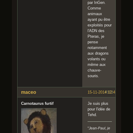
par InGen.
Comme
animaux
ayant pu être
exploités pour
l'ADN des
Pteras, je
pense
notamment
aux dragons
volants ou
même aux
chauve-
souris.
maceo
15-11-2014 12:41:17
#103
Carnotaurus furtif
Je suis plus
pour l'idée de
Tehd.
"
Jean-Paul, je