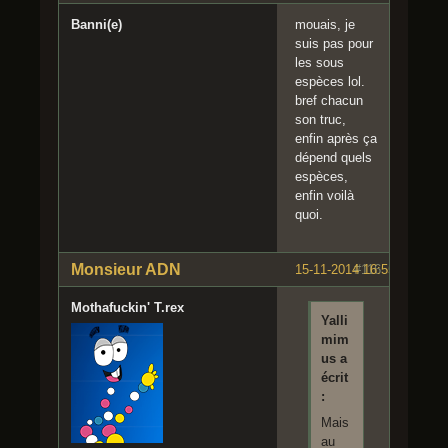
Banni(e)
mouais, je
suis pas pour
les sous
espèces lol.
bref chacun
son truc,
enfin après ça
dépend quels
espèces,
enfin voilà
quoi.
Monsieur ADN
15-11-2014 16:55:13
#116
Mothafuckin' T.rex
Yalli
mim
us a
écrit
:
Mais
au