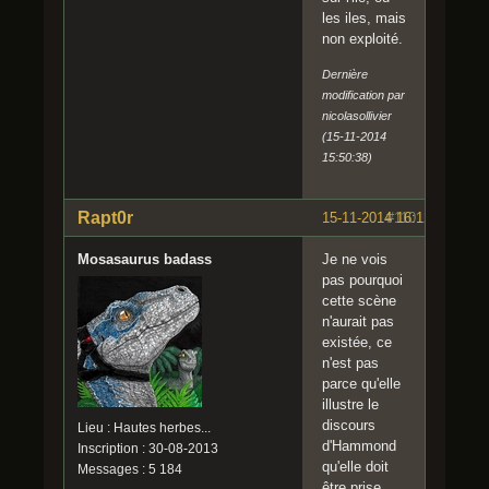
les iles, mais
non exploité.
Dernière
modification par
nicolasollivier
(15-11-2014
15:50:38)
Rapt0r
15-11-2014 16:12:15
#110
Mosasaurus badass
Je ne vois
pas pourquoi
cette scène
n'aurait pas
existée, ce
n'est pas
parce qu'elle
illustre le
discours
Lieu : Hautes herbes...
d'Hammond
Inscription : 30-08-2013
qu'elle doit
Messages : 5 184
être prise