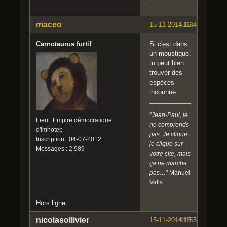
maceo
15-11-2014 16:47:03
#114
Carnotaurus furtif
Si c'est dans
un moustique,
tu peut bien
trouver des
espèces
inconnue.
"
Jean-Paul, je
Lieu : Empire démocratique
ne comprends
d'Imhotep
pas. Je clique,
Inscription : 04-07-2012
je clique sur
Messages : 2 989
votre site, mais
ça ne marche
pas…
" Manuel
Valls
Hors ligne
nicolasollivier
15-11-2014 16:53:24
#115