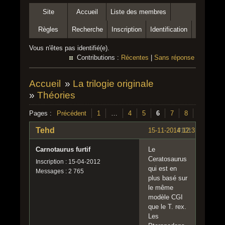
Site
Accueil
Liste des membres
Règles
Recherche
Inscription
Identification
Vous n'êtes pas identifié(e).
Contributions :
Récentes
|
Sans réponse
Accueil
»
La trilogie originale
»
Théories
Pages :
Précédent
1
…
4
5
6
7
8
…
20
Tehd
15-11-2014 12:31:03
#101
Carnotaurus furtif
Le
Ceratosaurus
Inscription : 15-04-2012
qui est en
Messages : 2 765
plus basé sur
le même
modèle CGI
que le T. rex.
Les