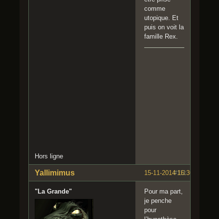
comme
utopique. Et
puis on voit la
famille Rex.
Hors ligne
Yallimimus
15-11-2014 16:30:30
#111
"La Grande"
Pour ma part,
je penche
pour