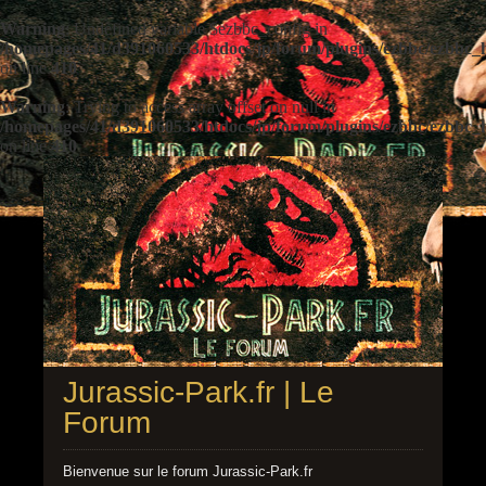
Warning
: Undefined variable $ezbbc_config in
/homepages/41/d391060533/htdocs/jp/forum/plugins/ezbbc/ezbbc
on line
410
Warning
: Trying to access array offset on null in
/homepages/41/d391060533/htdocs/jp/forum/plugins/ezbbc/ezbbc
on line
410
Jurassic-Park.fr | Le
Forum
Bienvenue sur le forum Jurassic-Park.fr