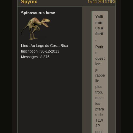
Spyrex
15-11-2014 16:36:47
#112
Spinosaurus furax
Yalli
mim
us a
écrit
:
Lieu : Au large du Costa Rica
Petit
Inscription : 30-12-2013
e
Messages : 8 376
quest
ion:
je
rappe
lle
plus
trop,
mais
les
ptera
s de
TLW
JP
sont-