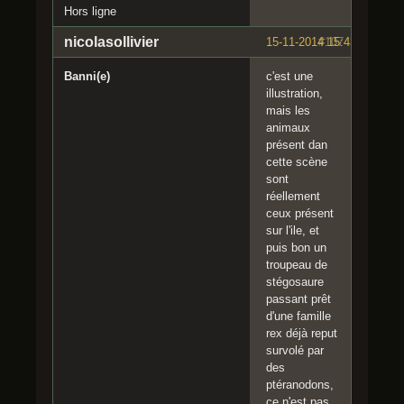
Hors ligne
nicolasollivier
15-11-2014 15:43:10
#107
Banni(e)
c'est une
illustration,
mais les
animaux
présent dan
cette scène
sont
réellement
ceux présent
sur l'ile, et
puis bon un
troupeau de
stégosaure
passant prêt
d'une famille
rex déjà reput
survolé par
des
ptéranodons,
ce n'est pas