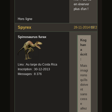
en énerver
plus d'un !
Hors ligne
Spyrex
28-11-2014 18:25:00
#57
Spinosaurus furax
Kog
han
a
écrit
:
Lieu : Au large du Costa Rica
Mais
Inscription : 30-12-2013
imagi
Messages : 8 376
nons
qu'ils
doive
nt
sans
cess
e
allez