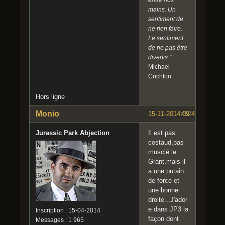
entre nos
mains. Un
sentiment de
ne rien faire.
Le sentiment
de ne pas être
divertis."
Michael
Crichton
Hors ligne
Monio
15-11-2014 09:43:34
#52
Jurassic Park Abjection
Il est pas
costaud,pas
musclé le
Grant,mais il
a une putain
de force et
une bonne
droite...J'ador
e dans JP3 la
Inscription : 15-04-2014
façon dont
Messages : 1 965