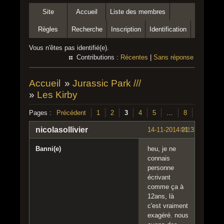
Site
Accueil
Liste des membres
Règles
Recherche
Inscription
Identification
Vous n'êtes pas identifié(e).
Contributions :
Récentes
|
Sans réponse
Accueil
»
Jurassic Park ///
»
Les Kirby
Pages :
Précédent
1
2
3
4
5
…
8
Suivant
nicolasollivier
14-11-2014 21:35:20
#41
Banni(e)
heu, je ne
connais
personne
écrivant
comme ça à
12ans, là
c'est vraiment
exagéré. nous