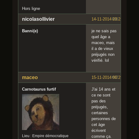
Hors ligne
nicolasollivier
14-11-2014 23:25:04
#46
Banni(e)
je ne sais pas
quel âge a
maceo, mais
il a de vieux
préjugés non
vérifié. lol
maceo
15-11-2014 00:29:46
#47
Carnotaurus furtif
J'ai 14 ans et
ce ne sont
pas des
préjugés,
certaines
personnes de
cet àge
écrivent
Lieu : Empire démocratique
comme ça.