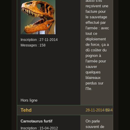
aussi s'ils
reçoivent une
facture pour
le sauvetage
effectué par
l'armée : avec
tout ce
déploiement
Inscription : 27-11-2014
de force, ça a
Messages : 158
dû coûter du
pognon à
l'armée pour
sauver
quelques
blaireaux
perdus sur
l'île.
Hors ligne
Tehd
28-11-2014 16:41:47
#54
Carnotaurus furtif
On parle
souvent de
Inscription : 15-04-2012