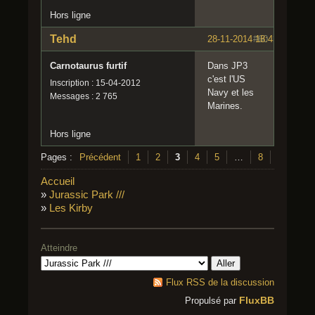
Hors ligne
Tehd
28-11-2014 18:43:55
#60
Carnotaurus furtif
Dans JP3
c'est l'US
Inscription : 15-04-2012
Navy et les
Messages : 2 765
Marines.
Hors ligne
Pages :
Précédent
1
2
3
4
5
…
8
Suivant
Accueil
»
Jurassic Park ///
»
Les Kirby
Atteindre
Flux RSS de la discussion
FluxBB
Propulsé par