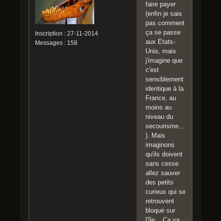
faire payer
(enfin je sais
pas comment
ça se passe
Inscription : 27-11-2014
aux Etats-
Messages : 158
Unis, mais
j'imagine que
c'est
sensiblement
identique à la
France, au
moins au
niveau du
secourisme...
). Mais
imaginons
qu'ils doivent
sans cesse
allez sauver
des petits
curieux qui se
retrouvent
bloqué sur
l'île .. Ca va