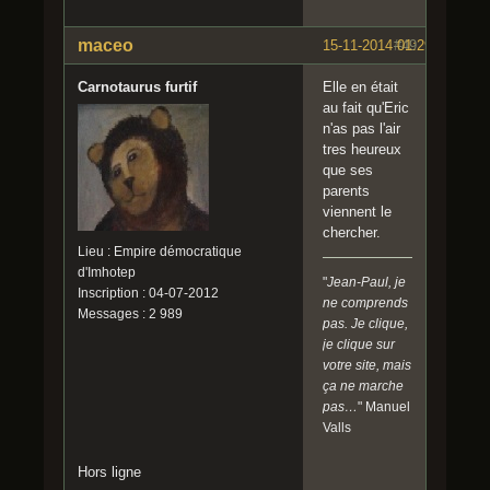
maceo
15-11-2014 01:29:21
#49
Carnotaurus furtif
Elle en était
au fait qu'Eric
n'as pas l'air
tres heureux
que ses
parents
viennent le
chercher.
Lieu : Empire démocratique
d'Imhotep
"
Jean-Paul, je
Inscription : 04-07-2012
ne comprends
Messages : 2 989
pas. Je clique,
je clique sur
votre site, mais
ça ne marche
pas…
" Manuel
Valls
Hors ligne