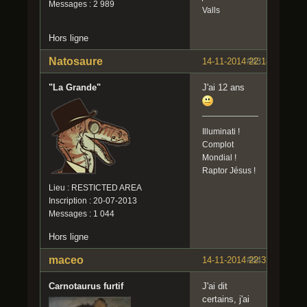
Messages : 2 989
Valls
Hors ligne
Natosaure
14-11-2014 22:18:45
#43
"La Grande"
J'ai 12 ans
Illuminati !
Complot
Mondial !
Raptor Jésus !
Lieu : RESTICTED AREA
Inscription : 20-07-2013
Messages : 1 044
Hors ligne
maceo
14-11-2014 22:37:56
#44
Carnotaurus furtif
J'ai dit
certains, j'ai