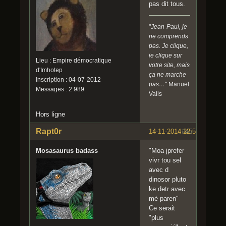
pas dit tous.
"
Jean-Paul, je
ne comprends
pas. Je clique,
je clique sur
Lieu : Empire démocratique
votre site, mais
d'Imhotep
ça ne marche
Inscription : 04-07-2012
pas…
" Manuel
Messages : 2 989
Valls
Hors ligne
Rapt0r
14-11-2014 22:58:40
#45
Mosasaurus badass
"Moa jprefer
vivr tou sel
avec d
dinosor pluto
ke detr avec
mé paren"
Ce serait
"plus