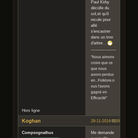
Paul Kirby
décolle du
sol,et qu'il
recule pour
allé
s'encastrer
dans un tron
d'arbre...
"Nous aimons
croire que ce
que nous
avons perdus
en...Folklore,n
ous l'avons
gagné en
Efficacité"
Hors ligne
Koghan
28-11-2014 15:00:03
#53
Compsognathus
Me demande