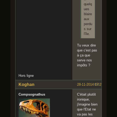
quelq
ues
blaire
aux
perdu
s sur
l'île.
Tu veux dire
que c'est pas
à ça que
serve nos
impôts ?
Hors ligne
Koghan
28-11-2014 17:29:17
#56
Compsognathus
C'était plutôt
ironique,
j'imagine bien
que l'Etat ne
va pas les