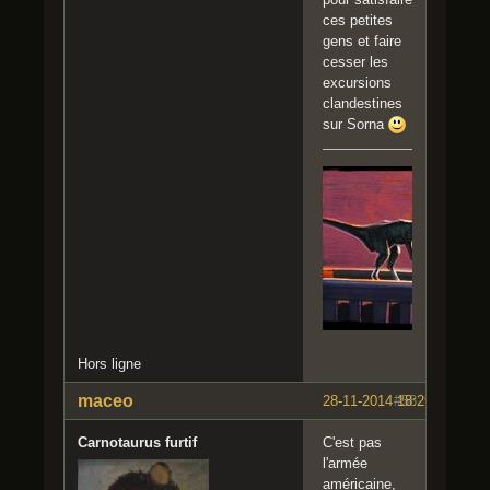
ces petites
gens et faire
cesser les
excursions
clandestines
sur Sorna
Hors ligne
maceo
28-11-2014 18:29:05
#58
Carnotaurus furtif
C'est pas
l'armée
américaine,