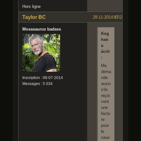
Hors ligne
Taylor BC
28-11-2014 17:25:30
#55
Mosasaurus badass
Kog
han
a
écrit
:
Me
dema
nde
Inscription : 08-07-2014
aussi
Messages : 5 034
s'ils
reçoi
vent
une
factu
re
pour
le
sauv