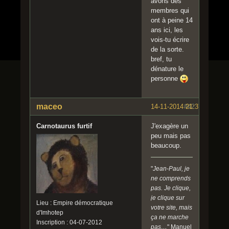
avons des
membres qui
ont à peine 14
ans ici, les
vois-tu écrire
de la sorte.
bref, tu
dénature le
personne
maceo
14-11-2014 21:37:55
#42
Carnotaurus furtif
J'exagère un
peu mais pas
beaucoup.
"
Jean-Paul, je
ne comprends
pas. Je clique,
je clique sur
Lieu : Empire démocratique
votre site, mais
d'Imhotep
ça ne marche
Inscription : 04-07-2012
pas…
" Manuel