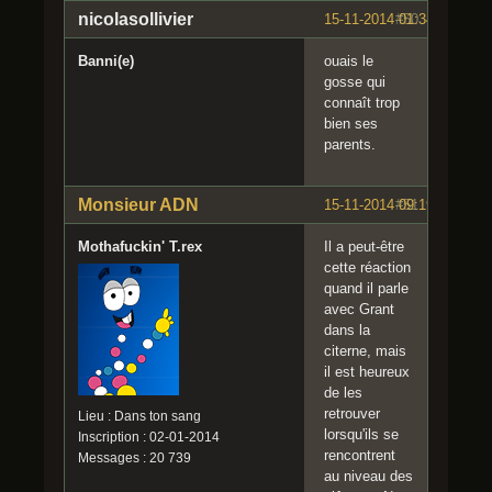
nicolasollivier
15-11-2014 01:34:57
#50
Banni(e)
ouais le
gosse qui
connaît trop
bien ses
parents.
Monsieur ADN
15-11-2014 09:19:32
#51
Mothafuckin' T.rex
Il a peut-être
cette réaction
quand il parle
avec Grant
dans la
citerne, mais
il est heureux
de les
retrouver
Lieu : Dans ton sang
lorsqu'ils se
Inscription : 02-01-2014
rencontrent
Messages : 20 739
au niveau des