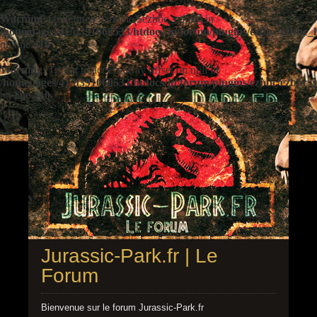
Warning
: Undefined variable $ezbbc_config in
/homepages/41/d391060533/htdocs/jp/forum/plugins/ezbbc/ezbbc
on line
410
Warning
: Trying to access array offset on null in
/homepages/41/d391060533/htdocs/jp/forum/plugins/ezbbc/ezbbc
on line
410
Jurassic-Park.fr | Le
Forum
Bienvenue sur le forum Jurassic-Park.fr