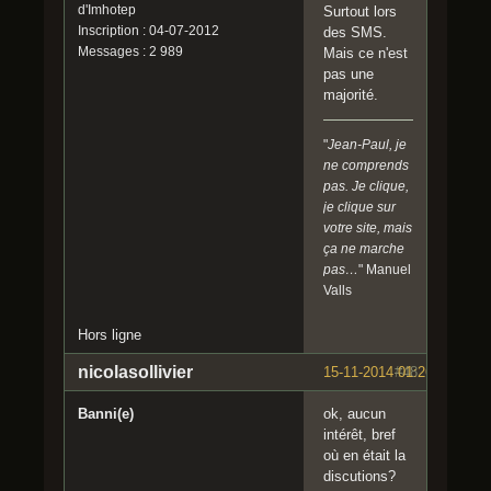
d'Imhotep
Surtout lors
Inscription : 04-07-2012
des SMS.
Messages : 2 989
Mais ce n'est
pas une
majorité.
"
Jean-Paul, je
ne comprends
pas. Je clique,
je clique sur
votre site, mais
ça ne marche
pas…
" Manuel
Valls
Hors ligne
nicolasollivier
15-11-2014 01:26:52
#48
Banni(e)
ok, aucun
intérêt, bref
où en était la
discutions?