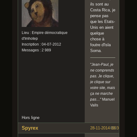
ils sont au
Costa Rica, je
pense pas
que les Etats-
Unis en aient
Lieu : Empire démocratique
quelque
d'Imhotep
chose à
Inscription : 04-07-2012
foutre d'Isla
Messages : 2 989
Sorna.
"
Jean-Paul, je
ne comprends
pas. Je clique,
je clique sur
votre site, mais
ça ne marche
pas…
" Manuel
Valls
Hors ligne
Spyrex
28-11-2014 18:36:58
#59