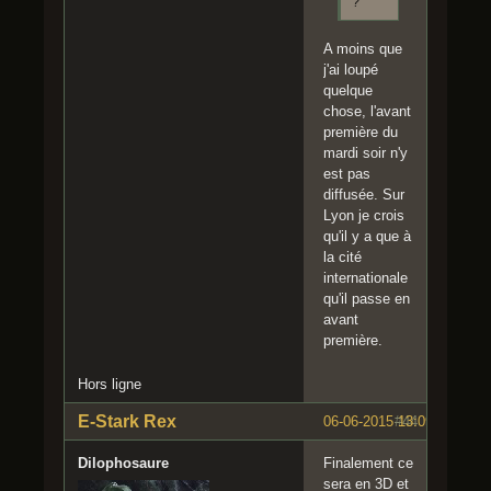
?
A moins que
j'ai loupé
quelque
chose, l'avant
première du
mardi soir n'y
est pas
diffusée. Sur
Lyon je crois
qu'il y a que à
la cité
internationale
qu'il passe en
avant
première.
Hors ligne
E-Stark Rex
06-06-2015 13:09:22
#44
Dilophosaure
Finalement ce
sera en 3D et