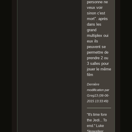
personne ne
veux voir
sinon c'est
mort". après
dans les
grand
multiplex oui
eux ils
peuvent se
permettre de
prendre 2 ou
3 salles pour
jouer le même
film
Dernière
modification par
Greg13 (06-06-
2015 13:33:49)
"It's time fore
the Jedi... To
end." Luke
Skywalker.