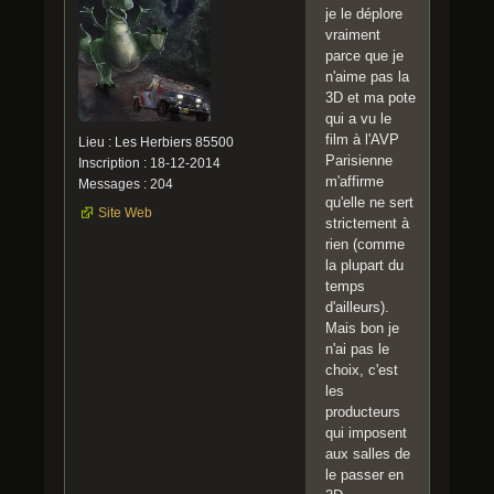
je le déplore
vraiment
parce que je
n'aime pas la
3D et ma pote
qui a vu le
film à l'AVP
Lieu : Les Herbiers 85500
Parisienne
Inscription : 18-12-2014
m'affirme
Messages : 204
qu'elle ne sert
Site Web
strictement à
rien (comme
la plupart du
temps
d'ailleurs).
Mais bon je
n'ai pas le
choix, c'est
les
producteurs
qui imposent
aux salles de
le passer en