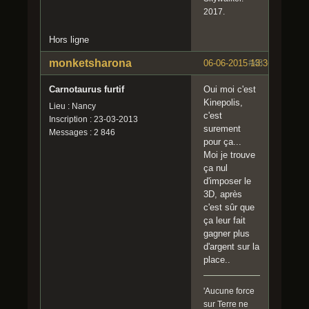
2017.
Hors ligne
monketsharona
06-06-2015 13:36:07
#48
Carnotaurus furtif
Oui moi c'est
Kinepolis,
Lieu : Nancy
c'est
Inscription : 23-03-2013
surement
Messages : 2 846
pour ça...
Moi je trouve
ça nul
d'imposer le
3D, après
c'est sûr que
ça leur fait
gagner plus
d'argent sur la
place..
'Aucune force
sur Terre ne