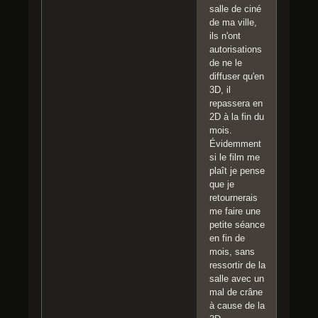
salle de ciné
de ma ville,
ils n'ont
autorisations
de ne le
diffuser qu'en
3D, il
repassera en
2D à la fin du
mois.
Évidemment
si le film me
plaît je pense
que je
retournerais
me faire une
petite séance
en fin de
mois, sans
ressortir de la
salle avec un
mal de crâne
à cause de la