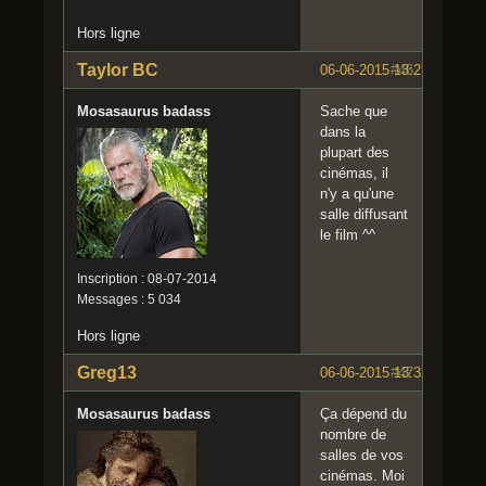
Hors ligne
Taylor BC
06-06-2015 13:27:54
#46
Mosasaurus badass
Sache que
dans la
plupart des
cinémas, il
n'y a qu'une
salle diffusant
le film ^^
Inscription : 08-07-2014
Messages : 5 034
Hors ligne
Greg13
06-06-2015 13:32:03
#47
Mosasaurus badass
Ça dépend du
nombre de
salles de vos
cinémas. Moi