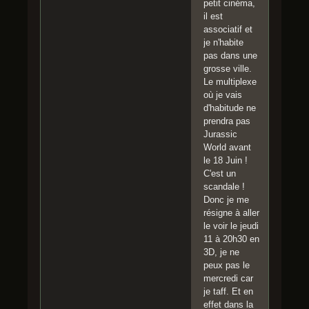
petit cinéma,
il est
associatif et
je n'habite
pas dans une
grosse ville.
Le multiplexe
où je vais
d'habitude ne
prendra pas
Jurassic
World avant
le 18 Juin !
C'est un
scandale !
Donc je me
résigne à aller
le voir le jeudi
11 à 20h30 en
3D, je ne
peux pas le
mercredi car
je taff. Et en
effet dans la