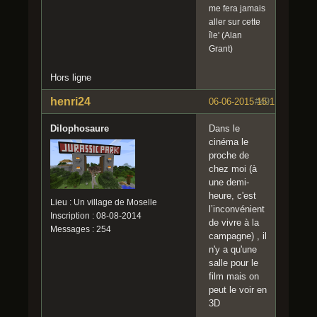
me fera jamais
aller sur cette
île' (Alan
Grant)
Hors ligne
henri24
06-06-2015 15:11:33
#49
Dilophosaure
Dans le
cinéma le
proche de
chez moi (à
une demi-
heure, c'est
Lieu : Un village de Moselle
l’inconvénient
Inscription : 08-08-2014
de vivre à la
Messages : 254
campagne) , il
n'y a qu'une
salle pour le
film mais on
peut le voir en
3D