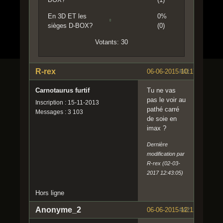
En 3D ET les
0%
sièges D-BOX?
(0)
Votants: 30
R-rex
06-06-2015 10:17:47
#41
Carnotaurus furtif
Tu ne vas
pas le voir au
Inscription : 15-11-2013
pathé carré
Messages : 3 103
de soie en
imax ?
Dernière
modification par
R-rex (02-03-
2017 12:43:05)
Hors ligne
Anonyme_2
06-06-2015 12:12:58
#42