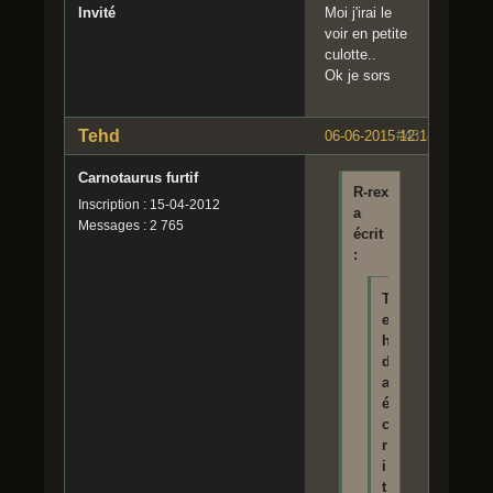
Invité
Moi j'irai le
voir en petite
culotte..
Ok je sors
Tehd
06-06-2015 12:18:39
#43
Carnotaurus furtif
R-rex
Inscription : 15-04-2012
a
Messages : 2 765
écrit
:
T
e
h
d
a
é
c
r
i
t