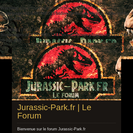
Warning
: Undefined variable $ezbbc_config in
/homepages/41/d391060533/htdocs/jp/forum/plugins/ezbbc/ezbbc
on line
410
Warning
: Trying to access array offset on null in
/homepages/41/d391060533/htdocs/jp/forum/plugins/ezbbc/ezbbc
on line
410
Jurassic-Park.fr | Le
Forum
Bienvenue sur le forum Jurassic-Park.fr