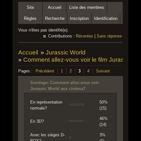
Site
Accueil
Liste des membres
Règles
Recherche
Inscription
Identification
Vous n'êtes pas identifié(e).
Contributions :
Récentes
|
Sans réponse
Accueil
»
Jurassic World
»
Comment allez-vous voir le film Jurassic W
Pages :
Précédent
1
2
3
4
Suivant
Sondage: Comment allez-vous voir
Jurassic World aux cinéma?
En représentation
50%
normale?
(15)
46%
En 3D?
(14)
Avec les sièges D-
3%
BOX?
(1)