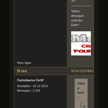
3D.
"When
dinosaurs
ruled the
Earth."
Hors ligne
R-rex
06-06-2015 15:52:25
#51
Carnotaurus furtif
Tehd
Inscription : 15-11-2013
a
Messages : 3 103
écrit
:
R