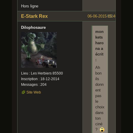
Hors ligne
E-Stark Rex
06-06-2015 15:40:05
#50
Dilophosaure
mon
kets
haro
na a
écrit
:
Ah
bon
Lieu : Les Herbiers 85500
ils
Inscription : 18-12-2014
donn
Messages : 204
ent
Site Web
pas
le
choix
dans
ton
ciné
?