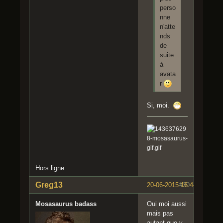
perso
nne
n'atte
nds
de
suite
à
avata
r
Si, moi.
Hors ligne
Greg13
20-06-2015 16:44:35
#30
Mosasaurus badass
Oui moi aussi
mais pas
autant que y