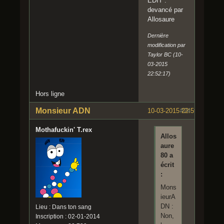
EDIT :
devancé par
Allosaure
Dernière
modification par
Taylor BC (10-
03-2015
22:52:17)
Hors ligne
Monsieur ADN
10-03-2015 22:59:28
#24
Mothafuckin' T.rex
Allos
aure
80 a
écrit
:
Mons
ieurA
DN :
Lieu : Dans ton sang
Non,
Inscription : 02-01-2014