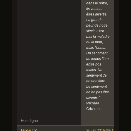
dans le nôtre,
ils veulent
êtres divertis.
La grande
peur de notre
siècle n'est
pas la maladie
ou la mort,
mais l'ennui.
Un sentiment
de temps libre
entre nos
mains. Un
sentiment de
ne rien faire.
Le sentiment
de ne pas être
divertis."
Michael
Crichton
Hors ligne
Greg13
20-06-2015 11:11:21
#27