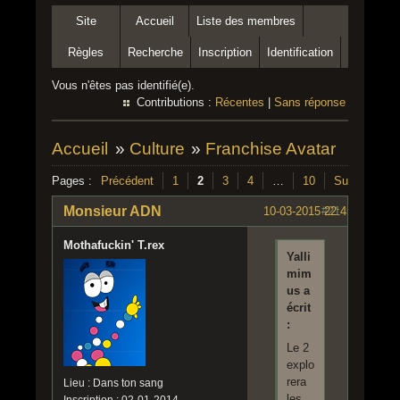
Site
Accueil
Liste des membres
Règles
Recherche
Inscription
Identification
Vous n'êtes pas identifié(e).
Contributions :
Récentes
|
Sans réponse
Accueil
»
Culture
»
Franchise Avatar
Pages :
Précédent
1
2
3
4
…
10
Suivant
Monsieur ADN
10-03-2015 22:45:42
#21
Mothafuckin' T.rex
Yalli
mim
us a
écrit
:
Le 2
explo
rera
Lieu : Dans ton sang
les
Inscription : 02-01-2014