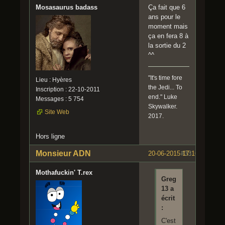
Mosasaurus badass
Ça fait que 6
ans pour le
moment mais
ça en fera 8 à
la sortie du 2
^^
"It's time fore
Lieu : Hyères
the Jedi... To
Inscription : 22-10-2011
end." Luke
Messages : 5 754
Skywalker.
Site Web
2017.
Hors ligne
Monsieur ADN
20-06-2015 17:16:06
#33
Mothafuckin' T.rex
Greg
13 a
écrit
:
C'est