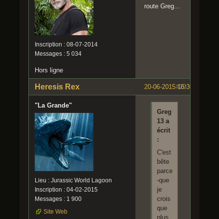
route Greg...
Inscription : 08-07-2014
Messages : 5 034
Hors ligne
Heresis Rex
20-06-2015 16:30:43
#29
"La Grande"
Greg
13 a
écrit
:
C'est
bête
parce
-que
Lieu : Jurassic World Lagoon
je
Inscription : 04-02-2015
crois
Messages : 1 900
que
Site Web
plus