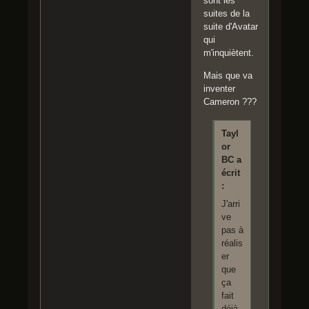
sont les
suites de la
suite d'Avatar
qui
m'inquiètent.
Mais que va
inventer
Cameron ???
Tayl
or
BC a
écrit
:
J'arri
ve
pas à
réalis
er
que
ça
fait
déjà