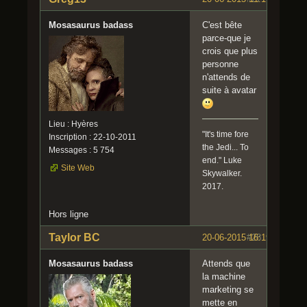
Mosasaurus badass
C'est bête
parce-que je
crois que plus
personne
n'attends de
suite à avatar
Lieu : Hyères
"It's time fore
Inscription : 22-10-2011
the Jedi... To
Messages : 5 754
end." Luke
Site Web
Skywalker.
2017.
Hors ligne
Taylor BC
20-06-2015 16:19:39
#28
Mosasaurus badass
Attends que
la machine
marketing se
mette en