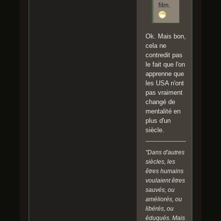
film.
Ok. Mais bon,
cela ne
contredit pas
le fait que l'on
apprenne que
les USA n'ont
pas vraiment
changé de
mentalité en
plus d'un
siècle.
"Dans d'autres
siècles, les
êtres humains
voulaient êtres
sauvés, ou
améliorés, ou
libérés, ou
éduqués. Mais