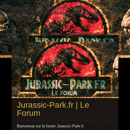
Warning
: Undefined variable $ezbbc_config in
/homepages/41/d391060533/htdocs/jp/forum/plugins/ezbbc/ezbbc
on line
410
Warning
: Trying to access array offset on null in
/homepages/41/d391060533/htdocs/jp/forum/plugins/ezbbc/ezbbc
on line
410
Jurassic-Park.fr | Le
Forum
Bienvenue sur le forum Jurassic-Park.fr