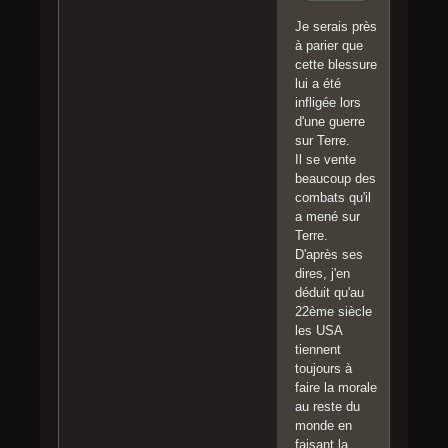
Je serais près
à parier que
cette blessure
lui a été
infligée lors
d'une guerre
sur Terre.
Il se vente
beaucoup des
combats qu'il
a mené sur
Terre.
D'après ses
dires, j'en
déduit qu'au
22ème siècle
les USA
tiennent
toujours à
faire la morale
au reste du
monde en
faisant la