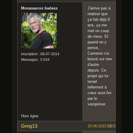
Mosasaurus badass
J'arrive pas à
réaliser que
ça fait déjà 8
ans, ça me
met un coup
de vieux. Et
quand on y
pense,
Cameron n'a
Inscription : 08-07-2014
bossé sur rien
Messages : 5 034
d'autre
depuis. Ce
projet qui lui
tenait
tellement à
cœur aura fini
par le
vampiriser.
Hors ligne
Greg13
20-06-2015 16:50:34
#32