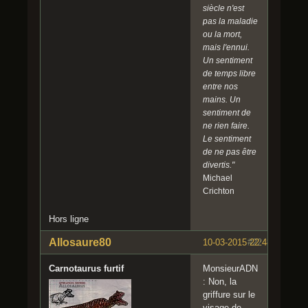
siècle n'est
pas la maladie
ou la mort,
mais l'ennui.
Un sentiment
de temps libre
entre nos
mains. Un
sentiment de
ne rien faire.
Le sentiment
de ne pas être
divertis."
Michael
Crichton
Hors ligne
Allosaure80
10-03-2015 22:48:02
#22
Carnotaurus furtif
MonsieurADN
: Non, la
griffure sur le
visage de