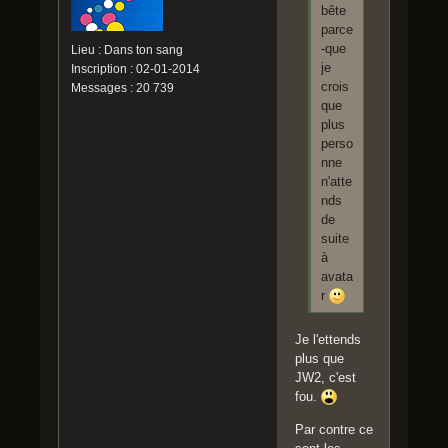
bête
parce
-que
Lieu : Dans ton sang
je
Inscription : 02-01-2014
crois
Messages : 20 739
que
plus
perso
nne
n'atte
nds
de
suite
à
avata
r
Je l'ettends
plus que
JW2, c'est
fou.
Par contre ce