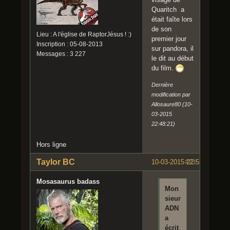
Quaritch a
était faîte lors
de son
Lieu : A l'église de RaptorJésus ! :)
premier jour
Inscription : 05-08-2013
sur pandora, il
Messages : 3 227
le dit au début
du film.
Dernière
modification par
Allosaure80 (10-
03-2015
22:48:21)
Hors ligne
Taylor BC
10-03-2015 22:52:01
#23
Mosasaurus badass
Mon
sieur
ADN
a
écrit