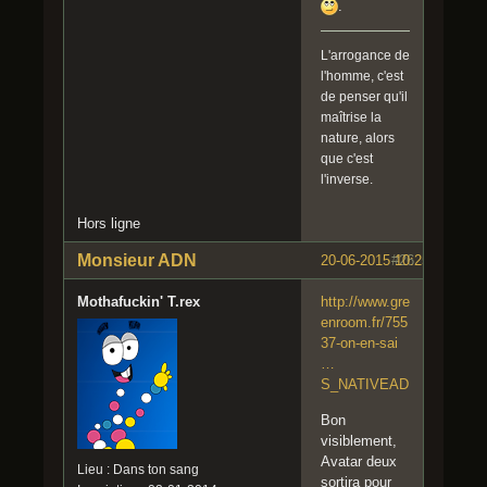
.
L'arrogance de
l'homme, c'est
de penser qu'il
maîtrise la
nature, alors
que c'est
l'inverse.
Hors ligne
Monsieur ADN
20-06-2015 10:25:14
#26
Mothafuckin' T.rex
http://www.gre
enroom.fr/755
37-on-en-sai
…
S_NATIVEAD
Bon
visiblement,
Avatar deux
Lieu : Dans ton sang
sortira pour