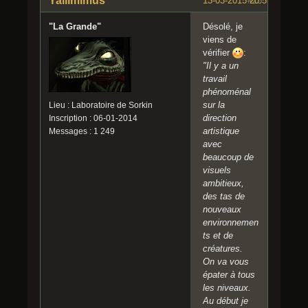
Yallimimus
13-03-2015 20:55:19
#25
"La Grande"
Désolé, je
viens de
vérifier
:
"Il y a un
travail
phénoménal
sur la
Lieu : Laboratoire de Sorkin
direction
Inscription : 06-01-2014
artistique
Messages : 1 249
avec
beaucoup de
visuels
ambitieux,
des tas de
nouveaux
environnemen
ts et de
créatures.
On va vous
épater à tous
les niveaux.
Au début je