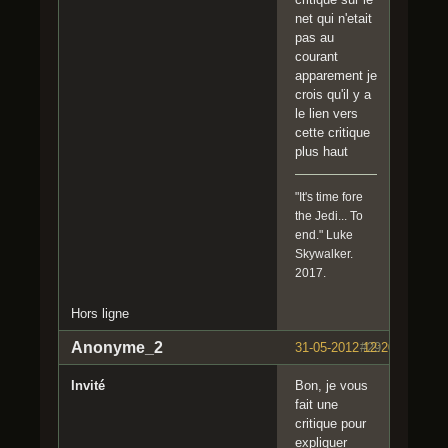
net qui n'etait
pas au
courant
apparement je
crois qu'il y a
le lien vers
cette critique
plus haut
"It's time fore
the Jedi... To
end." Luke
Skywalker.
2017.
Hors ligne
Anonyme_2
31-05-2012 12:20:17
#29
Invité
Bon, je vous
fait une
critique pour
expliquer