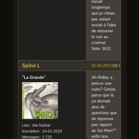
faisait
longtemps
que je n'étais
pas autant
excité à l'idée
de retourner
le voir au
cinéma!
Note: 9/10.
Spino L
31-05-2012 13:11:49
#30
"La Grande"
Ah Ridley a
prévus une
suite? Génial,
parce que là
ça donnait
plus de
questions que
de réponses
pas rapport
Lieu : Isla Nublar
au 1er Alien^^
Inscription : 24-01-2010
enfin bon,
Messages : 1 725