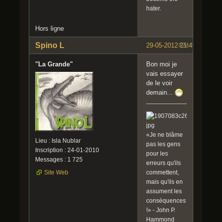
hater.
Hors ligne
Spino L
29-05-2012 21:49:14
#24
"La Grande"
Bon moi je
vais essayer
de le voir
demain...
«Je ne blâme
Lieu : Isla Nublar
pas les gens
Inscription : 24-01-2010
pour les
Messages : 1 725
erreurs qu'ils
commettent,
Site Web
mais qu'ils en
assument les
conséquences
!» - John P.
Hammond