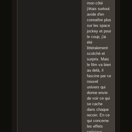
mon côté
j'étais surtout
avide d'en
connaître plus
sur les space
jockey et pour
le coup, j'ai
été
littéralement
scotché et
surpris. Mais
le film va bien
au delà, il
fascine par ce
nouvel
univers qui
donne envie
de voir ce qui
se cache
dans chaque
recoin. En ce
qui concerne
les effets
spéciaux,