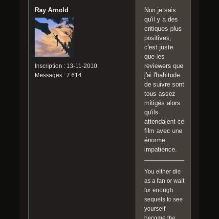
Ray Arnold
Non je sais
qu'il y a des
critiques plus
positives,
c'est juste
que les
reviewers que
Inscription : 13-11-2010
j'ai l'habitude
Messages : 7 614
de suivre sont
tous assez
mitigés alors
qu'ils
attendaient ce
film avec une
énorme
impatience.
You either die
as a fan or wait
for enough
sequels to see
yourself
become the