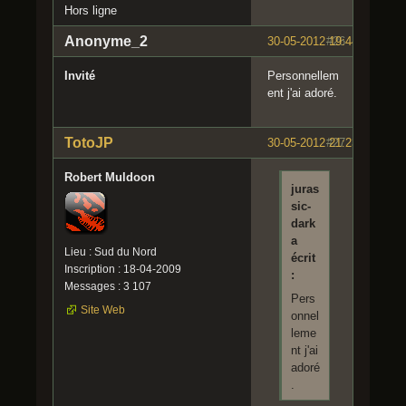
Hors ligne
Anonyme_2
30-05-2012 19:44:38
#26
Invité
Personnellem
ent j'ai adoré.
TotoJP
30-05-2012 21:23:02
#27
Robert Muldoon
juras
sic-
dark
a
Lieu : Sud du Nord
écrit
Inscription : 18-04-2009
:
Messages : 3 107
Pers
Site Web
onnel
leme
nt j'ai
adoré
.