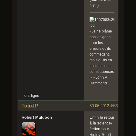
fin^^)
«Je ne blâme
pas les gens
pour les
erreurs qu'ils
commettent,
mais qu'ils en
assument les
conséquences
!» - John P.
Hammond
Hors ligne
TotoJP
30-06-2012 17:33:28
#33
Robert Muldoon
Enfin le retour
à la science-
fiction pour
Ridley Scott !