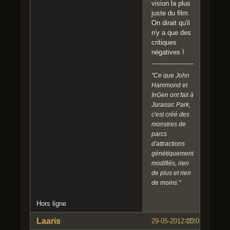
vision la plus
juste du film.
On dirait qu'il
n'y a que des
critiques
négatives !
"Ce que John
Hammond et
InGen ont fait à
Jurassic Park,
c'est créé des
monstres de
parcs
d'attractions
génétiquement
modifiés, rien
de plus et rien
de moins."
Hors ligne
Laaris
29-05-2012 20:03:20
#23