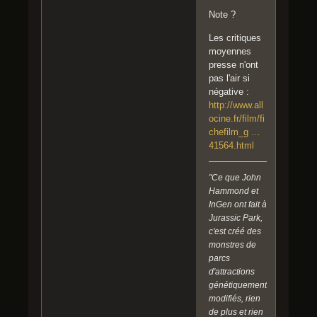
Note ?
Les critiques
moyennes
presse n'ont
pas l'air si
négative :
http://www.all
ocine.fr/film/fi
chefilm_g …
41564.html
"Ce que John
Hammond et
InGen ont fait à
Jurassic Park,
c'est créé des
monstres de
parcs
d'attractions
génétiquement
modifiés, rien
de plus et rien