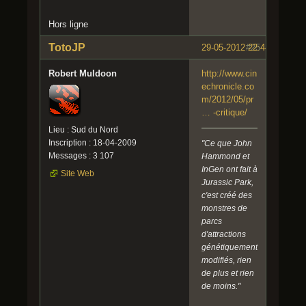
Hors ligne
TotoJP
29-05-2012 22:44:20
#25
Robert Muldoon
http://www.cin
echronicle.co
m/2012/05/pr
… -critique/
Lieu : Sud du Nord
Inscription : 18-04-2009
"Ce que John
Messages : 3 107
Hammond et
InGen ont fait à
Site Web
Jurassic Park,
c'est créé des
monstres de
parcs
d'attractions
génétiquement
modifiés, rien
de plus et rien
de moins."