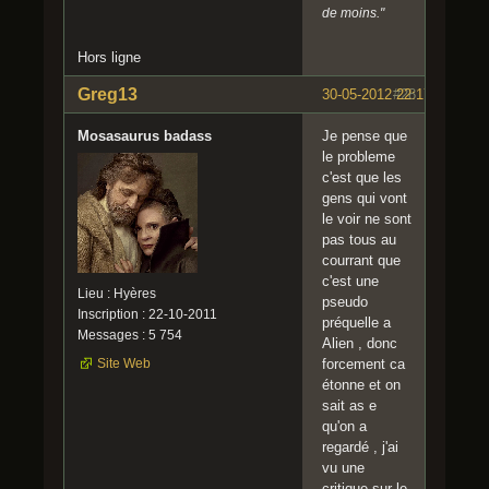
de moins."
Hors ligne
Greg13
30-05-2012 22:17:24
#28
Mosasaurus badass
Je pense que
le probleme
c'est que les
gens qui vont
le voir ne sont
pas tous au
courrant que
c'est une
Lieu : Hyères
pseudo
Inscription : 22-10-2011
préquelle a
Messages : 5 754
Alien , donc
Site Web
forcement ca
étonne et on
sait as e
qu'on a
regardé , j'ai
vu une
critique sur le