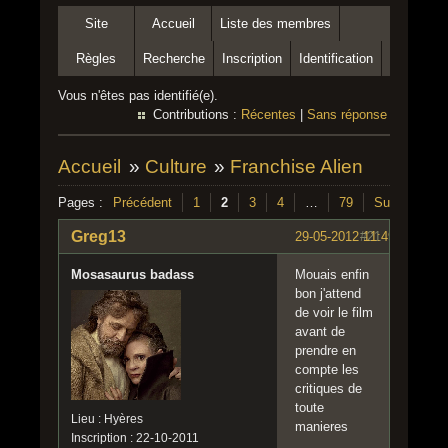
Site
Accueil
Liste des membres
Règles
Recherche
Inscription
Identification
Vous n'êtes pas identifié(e).
Contributions :
Récentes
|
Sans réponse
Accueil
»
Culture
»
Franchise Alien
Pages :
Précédent
1
2
3
4
…
79
Suivant
Greg13
29-05-2012 11:49:51
#21
Mosasaurus badass
Mouais enfin
bon j'attend
de voir le film
avant de
prendre en
compte les
critiques de
toute
Lieu : Hyères
manieres
Inscription : 22-10-2011