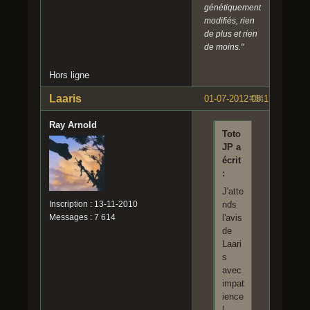
génétiquement
modifiés, rien
de plus et rien
de moins."
Hors ligne
Laaris
01-07-2012 08:17:05
#34
Ray Arnold
Toto
JP a
écrit
:
J'atte
Inscription : 13-11-2010
nds
Messages : 7 614
l'avis
de
Laari
s
avec
impat
ience
!