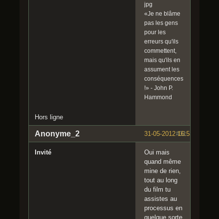
«Je ne blâme
pas les gens
pour les
erreurs qu'ils
commettent,
mais qu'ils en
assument les
conséquences
!» - John P.
Hammond
Hors ligne
Anonyme_2
31-05-2012 16:53:48
#31
Invité
Oui mais
quand même
mine de rien,
tout au long
du film tu
assistes au
processus en
quelque sorte