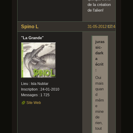
de la création
de l'alien!
Spino L
31-05-2012 17:44:59
#32
"La Grande"
juras
sic-
dark
a
écrit
:
Oui
mais
Lieu : Isla Nublar
quan
Inscription : 24-01-2010
d
Messages : 1 725
mêm
Site Web
e
mine
de
rien,
tout