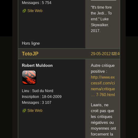
Messages : 5 754
"It's time fore
Site Web
the Jedi... To
end." Luke
Skywalker.
2017.
Hors ligne
TotoJP
29-05-2012 18:40:54
#22
Robert Muldoon
Autre critique
positive :
http://www.ex
cessif.com/ci
nema/critique
Lieu : Sud du Nord
… 7-760.html
Inscription : 18-04-2009
Messages : 3 107
Laaris, ne
Site Web
croit pas que
les critiques
négatives ou
moyennes ont
forcement la