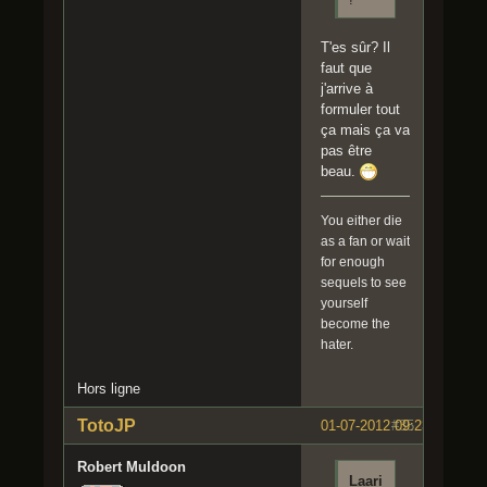
T'es sûr? Il
faut que
j'arrive à
formuler tout
ça mais ça va
pas être
beau.
You either die
as a fan or wait
for enough
sequels to see
yourself
become the
hater.
Hors ligne
TotoJP
01-07-2012 09:23:36
#35
Robert Muldoon
Laari