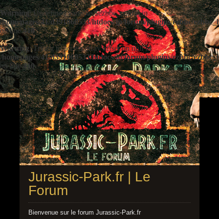
Warning
: Undefined variable $ezbbc_config in
/homepages/41/d391060533/htdocs/jp/forum/plugins/ezbbc/ezbbc
on line
410
Warning
: Trying to access array offset on null in
/homepages/41/d391060533/htdocs/jp/forum/plugins/ezbbc/ezbbc
on line
410
Jurassic-Park.fr | Le
Forum
Bienvenue sur le forum Jurassic-Park.fr