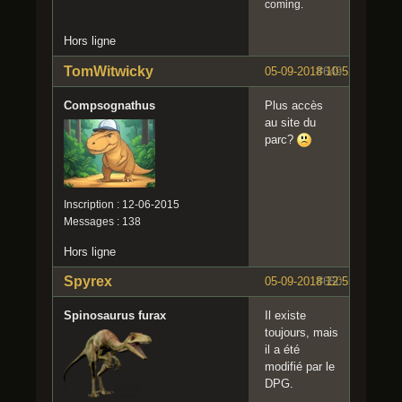
coming.
Hors ligne
TomWitwicky
05-09-2018 10:52:00
#649
Compsognathus
Plus accès
au site du
parc?
Inscription : 12-06-2015
Messages : 138
Hors ligne
Spyrex
05-09-2018 12:55:47
#650
Spinosaurus furax
Il existe
toujours, mais
il a été
modifié par le
DPG.