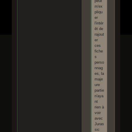
peut
m'ex
pliqu
er
l'intér
êt de
rajout
er
ces
fiche
s
perso
nnag
es, la
maje
ure
partie
n'aya
nt
rien à
voir
avec
Juras
sic