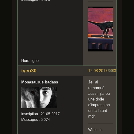
Hors ligne
tyeo30
12-08-2017 20:32:12
#648
Mosasaurus badass
Je l'ai
remarqué
aussi, j'ai eu
une drôle
d'impression
en la lisant
Inscription : 21-05-2017
mdr.
Messages : 5 074
Winter is