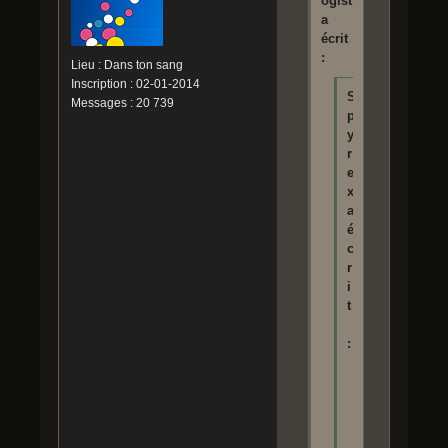
ogist
a
écrit
:
Lieu : Dans ton sang
Inscription : 02-01-2014
S
Messages : 20 739
p
y
r
e
x
a
é
c
r
i
t
:
P
a
r
c
o