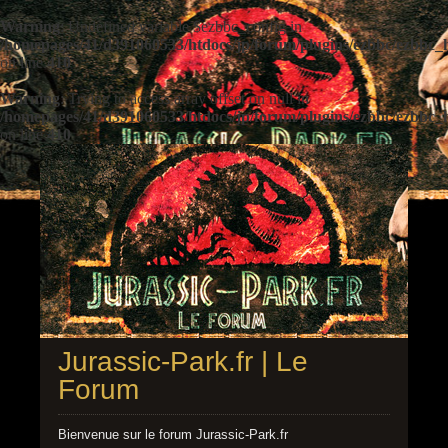
Warning
: Undefined variable $ezbbc_config in
/homepages/41/d391060533/htdocs/jp/forum/plugins/ezbbc/ezbbc
on line
410
Warning
: Trying to access array offset on null in
/homepages/41/d391060533/htdocs/jp/forum/plugins/ezbbc/ezbbc
on line
410
Jurassic-Park.fr | Le
Forum
Bienvenue sur le forum Jurassic-Park.fr