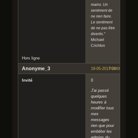
mains. Un
sentiment de
ne rien faire.
Le sentiment
de ne pas être
divertis."
Michael
Crichton
Hors ligne
Anonyme_3
19-05-2017 09:00:34
#644
Invité
0
J'ai passé
quelques
heures à
modifier tous
mes
messages
rien que pour
embêter les
admins du