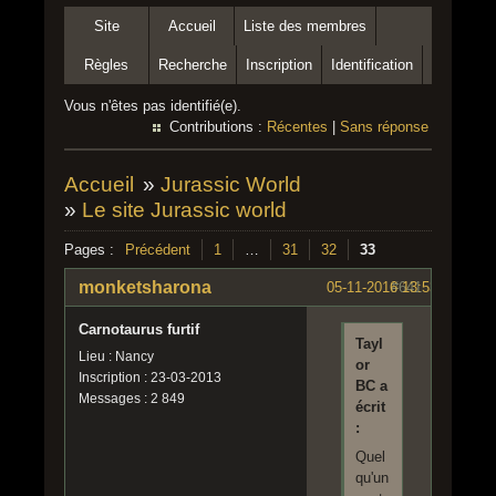
Site
Accueil
Liste des membres
Règles
Recherche
Inscription
Identification
Vous n'êtes pas identifié(e).
Contributions :
Récentes
|
Sans réponse
Accueil
»
Jurassic World
»
Le site Jurassic world
Pages :
Précédent
1
…
31
32
33
monketsharona
05-11-2016 13:53:15
#641
Carnotaurus furtif
Tayl
Lieu : Nancy
or
Inscription : 23-03-2013
BC a
Messages : 2 849
écrit
:
Quel
qu'un