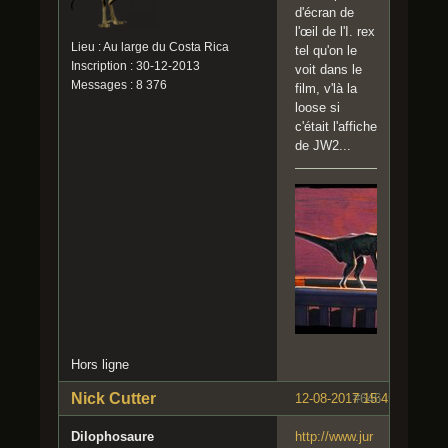
d'écran de
l'œil de l'I. rex
Lieu : Au large du Costa Rica
tel qu'on le
Inscription : 30-12-2013
voit dans le
Messages : 8 376
film, v'là la
loose si
c'était l'affiche
de JW2...
Hors ligne
Nick Cutter
12-08-2017 15:45:49
#646
Dilophosaure
http://www.jur