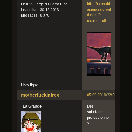
http://islanubl
Lieu : Au large du Costa Rica
ar.jurassicworl
Inscription : 30-12-2013
d.com/?
Messages : 8 376
redirect=off
Hors ligne
motherfuckintrex
05-09-2018 12:56:42
#651
"La Grande"
Des
saboteurs
professionnel
s...