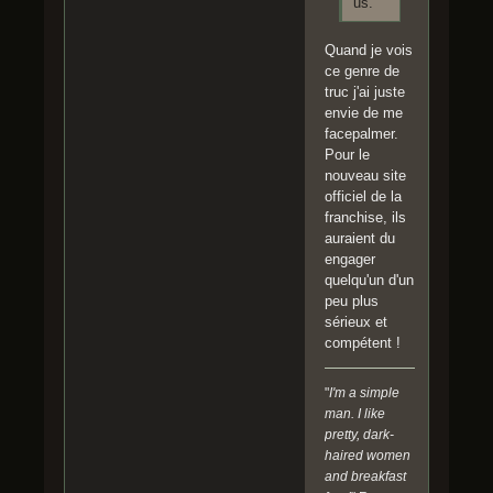
us.
Quand je vois
ce genre de
truc j'ai juste
envie de me
facepalmer.
Pour le
nouveau site
officiel de la
franchise, ils
auraient du
engager
quelqu'un d'un
peu plus
sérieux et
compétent !
"
I'm a simple
man. I like
pretty, dark-
haired women
and breakfast