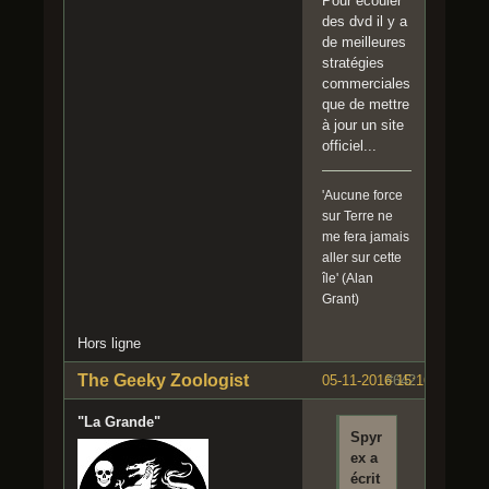
Pour écouler
des dvd il y a
de meilleures
stratégies
commerciales
que de mettre
à jour un site
officiel...
'Aucune force
sur Terre ne
me fera jamais
aller sur cette
île' (Alan
Grant)
Hors ligne
The Geeky Zoologist
05-11-2016 15:16:09
#642
"La Grande"
Spyr
ex a
écrit