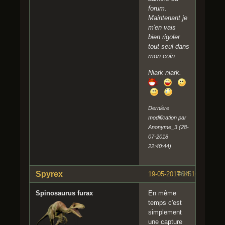
forum.
Maintenant je
m'en vais
bien rigoler
tout seul dans
mon coin.
Niark niark.
Dernière
modification par
Anonyme_3 (28-
07-2018
22:40:44)
Spyrex
19-05-2017 14:16:48
#645
Spinosaurus furax
En même
temps c'est
simplement
une capture