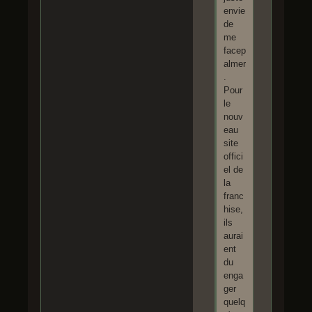
envie
de
me
facep
almer
.
Pour
le
nouv
eau
site
offici
el de
la
franc
hise,
ils
aurai
ent
du
enga
ger
quelq