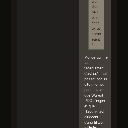
u'un
d'un
peu
plus
série
ux et
comp
étent
!
Moi ce qui me
fait
faceplamer,
c'est qu'il faut
passer par un
site internet
pour savoir
que Wu est
PDG d'ingen
et que
Hoskins est
dirigeant
d'une filiale
militaire