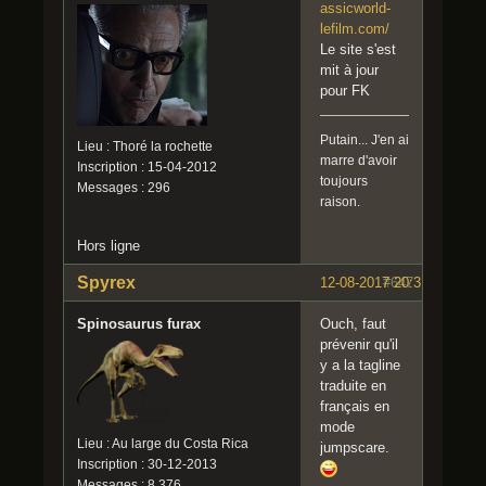
assicworld-
lefilm.com/
Le site s'est
mit à jour
pour FK
Putain... J'en ai
Lieu : Thoré la rochette
marre d'avoir
Inscription : 15-04-2012
toujours
Messages : 296
raison.
Hors ligne
Spyrex
12-08-2017 20:31:12
#647
Spinosaurus furax
Ouch, faut
prévenir qu'il
y a la tagline
traduite en
français en
mode
Lieu : Au large du Costa Rica
jumpscare.
Inscription : 30-12-2013
Messages : 8 376