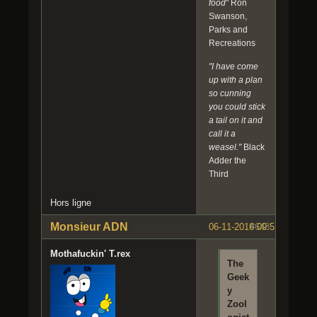
food
" Ron
Swanson,
Parks and
Recreations
"I have come
up with a plan
so cunning
you could stick
a tail on it and
call it a
weasel."
Black
Adder the
Third
Hors ligne
Monsieur ADN
06-11-2016 09:51:21
#643
Mothafuckin' T.rex
The
Geek
y
Zool