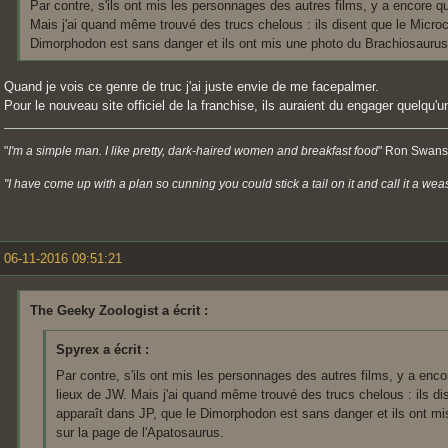
Par contre, s'ils ont mis les personnages des autres films, y a encore q
Mais j'ai quand même trouvé des trucs chelous : ils disent que le Micro
Dimorphodon est sans danger et ils ont mis une photo du Brachiosaurus 
Quand je vois ce genre de truc j'ai juste envie de me facepalmer.
Pour le nouveau site officiel de la franchise, ils auraient du engager quelqu'
"
I'm a simple man. I like pretty, dark-haired women and breakfast food
" Ron Swans
"I have come up with a plan so cunning you could stick a tail on it and call it a weas
06-11-2016 09:51:21
The Geeky Zoologist a écrit :
Spyrex a écrit :
Par contre, s'ils ont mis les personnages des autres films, y a enc
lieux de JW. Mais j'ai quand même trouvé des trucs chelous : ils di
apparaît dans JP, que le Dimorphodon est sans danger et ils ont m
sur la page de l'Apatosaurus.