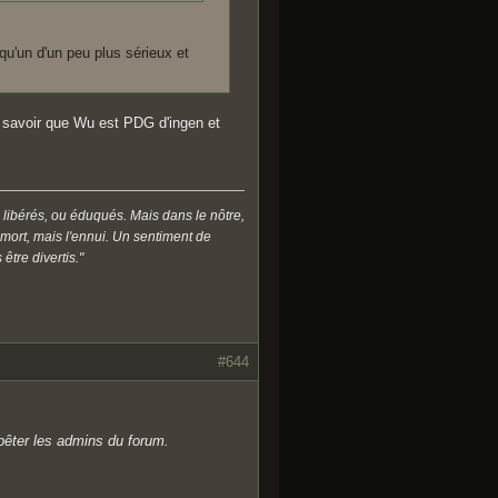
lqu'un d'un peu plus sérieux et
ur savoir que Wu est PDG d'ingen et
 libérés, ou éduqués. Mais dans le nôtre,
a mort, mais l'ennui. Un sentiment de
être divertis."
#644
êter les admins du forum.