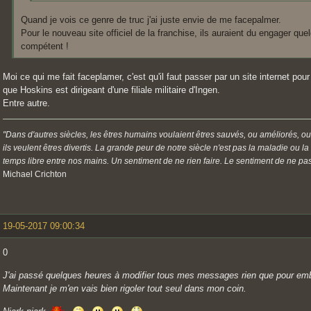
Quand je vois ce genre de truc j'ai juste envie de me facepalmer.
Pour le nouveau site officiel de la franchise, ils auraient du engager que
compétent !
Moi ce qui me fait faceplamer, c'est qu'il faut passer par un site internet po
que Hoskins est dirigeant d'une filiale militaire d'Ingen.
Entre autre.
"Dans d'autres siècles, les êtres humains voulaient êtres sauvés, ou améliorés, ou
ils veulent êtres divertis. La grande peur de notre siècle n'est pas la maladie ou l
temps libre entre nos mains. Un sentiment de ne rien faire. Le sentiment de ne pas 
Michael Crichton
19-05-2017 09:00:34
0
J'ai passé quelques heures à modifier tous mes messages rien que pour emb
Maintenant je m'en vais bien rigoler tout seul dans mon coin.