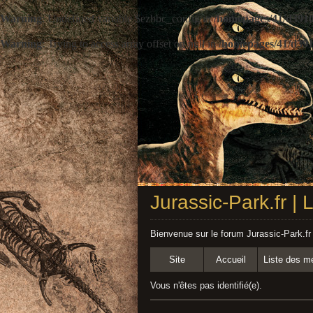
Warning
: Undefined variable $ezbbc_config in
/homepages/41/d3910
Warning
: Trying to access array offset on null in
/homepages/41/d391
Jurassic-Park.fr |
Bienvenue sur le forum Jurassic-Park.fr
Site
Accueil
Liste des 
Vous n'êtes pas identifié(e).