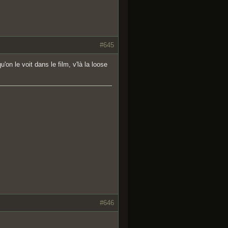
#645
on le voit dans le film, v'là la loose
#646