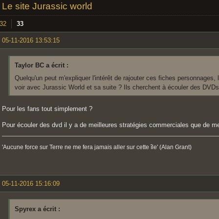
»
Le site Jurassic world
32
33
05-11-2016 13:53:15
Taylor BC a écrit :
Quelqu'un peut m'expliquer l'intérêt de rajouter ces fiches personnages, l
voir avec Jurassic World et sa suite ? Ils cherchent à écouler des DVDs d
Pour les fans tout simplement ?
Pour écouler des dvd il y a de meilleures stratégies commerciales que de mettr
'Aucune force sur Terre ne me fera jamais aller sur cette île' (Alan Grant)
05-11-2016 15:16:09
Spyrex a écrit :