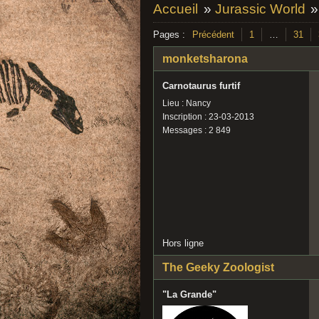
Accueil
»
Jurassic World
Pages :
Précédent
1
…
31
monketsharona
Carnotaurus furtif
Lieu : Nancy
Inscription : 23-03-2013
Messages : 2 849
Hors ligne
The Geeky Zoologist
"La Grande"