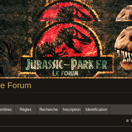
60533/htdocs/jp/forum/plugins/ezbbc/ezbbc_head.php
on line
410
060533/htdocs/jp/forum/plugins/ezbbc/ezbbc_head.php
on line
410
 Le Forum
membres
Règles
Recherche
Inscription
Identification