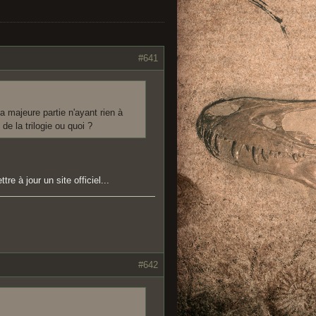
#641
a majeure partie n'ayant rien à
e la trilogie ou quoi ?
e à jour un site officiel...
#642