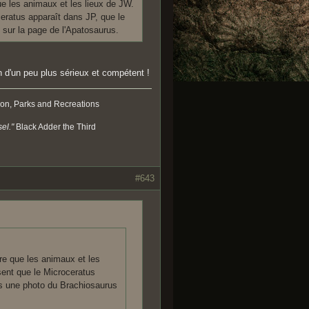
ue les animaux et les lieux de JW.
ceratus apparaît dans JP, que le
sur la page de l'Apatosaurus.
un d'un peu plus sérieux et compétent !
on, Parks and Recreations
el."
Black Adder the Third
#643
ore que les animaux et les
sent que le Microceratus
is une photo du Brachiosaurus