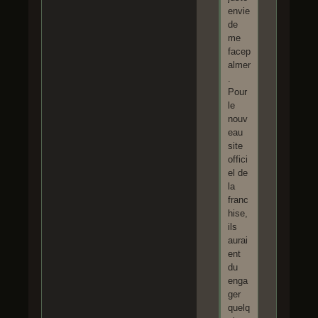
envie
de
me
facep
almer
.
Pour
le
nouv
eau
site
offici
el de
la
franc
hise,
ils
aurai
ent
du
enga
ger
quelq