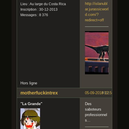
http://islanubl
Lieu : Au large du Costa Rica
ar.jurassicworl
Inscription : 30-12-2013
d.com/?
Messages : 8 376
redirect=off
Hors ligne
motherfuckintrex
05-09-2018 12:56:42
#651
"La Grande"
Des
saboteurs
professionnel
s...