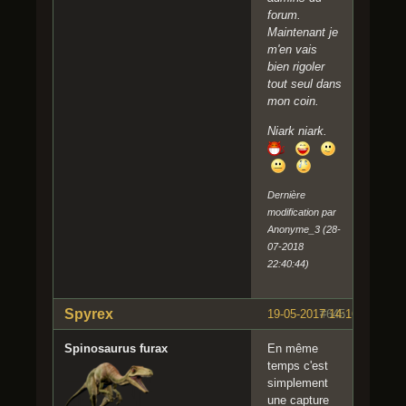
forum.
Maintenant je
m'en vais
bien rigoler
tout seul dans
mon coin.
Niark niark.
Dernière
modification par
Anonyme_3 (28-
07-2018
22:40:44)
Spyrex
19-05-2017 14:16:48
#645
Spinosaurus furax
En même
temps c'est
simplement
une capture