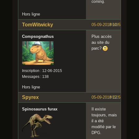
coming.
Hors ligne
TomWitwicky
05-09-2018 10:52:00
#649
Compsognathus
Plus accès
au site du
parc?
Inscription : 12-06-2015
Messages : 138
Hors ligne
Spyrex
05-09-2018 12:55:47
#650
Spinosaurus furax
Il existe
toujours, mais
il a été
modifié par le
DPG.