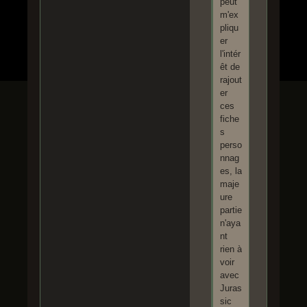
peut
m'ex
pliqu
er
l'intér
êt de
rajout
er
ces
fiche
s
perso
nnag
es, la
maje
ure
partie
n'aya
nt
rien à
voir
avec
Juras
sic