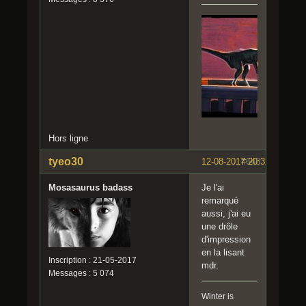
Hors ligne
tyeo30
12-08-2017 20:32:12
#648
Mosasaurus badass
Je l'ai
remarqué
aussi, j'ai eu
une drôle
d'impression
en la lisant
Inscription : 21-05-2017
mdr.
Messages : 5 074
Winter is