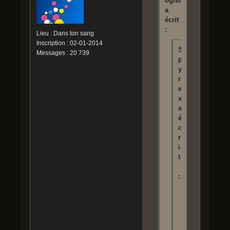
ogist
a
écrit
:
Lieu : Dans ton sang
Inscription : 02-01-2014
S
Messages : 20 739
p
y
r
e
x
a
é
c
r
i
t
:
P
a
r
c
o