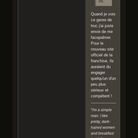
us.
Quand je vois
ce genre de
truc j'ai juste
envie de me
facepalmer.
Pour le
nouveau site
officiel de la
franchise, ils
auraient du
engager
quelqu'un d'un
peu plus
sérieux et
compétent !
"
I'm a simple
man. I like
pretty, dark-
haired women
and breakfast