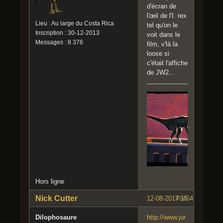
d'écran de
l'œil de l'I. rex
Lieu : Au large du Costa Rica
tel qu'on le
Inscription : 30-12-2013
voit dans le
Messages : 8 376
film, v'là la
loose si
c'était l'affiche
de JW2...
Hors ligne
Nick Cutter
12-08-2017 15:45:49
#646
Dilophosaure
http://www.jur