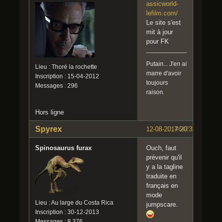
assicworld-
lefilm.com/
Le site s'est
mit à jour
pour FK
Putain... J'en ai
Lieu : Thoré la rochette
marre d'avoir
Inscription : 15-04-2012
toujours
Messages : 296
raison.
Hors ligne
Spyrex
12-08-2017 20:31:12
#647
Spinosaurus furax
Ouch, faut
prévenir qu'il
y a la tagline
traduite en
français en
mode
Lieu : Au large du Costa Rica
jumpscare.
Inscription : 30-12-2013
Messages : 8 376