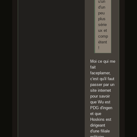
u'un
d'un
peu
plus
série
ux et
comp
étent
!
Moi ce qui me
fait
faceplamer,
c'est qu'il faut
passer par un
site internet
pour savoir
que Wu est
PDG d'ingen
et que
Hoskins est
dirigeant
d'une filiale
militaire