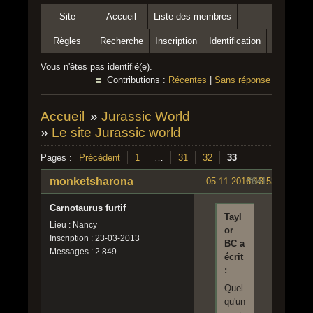
Site
Accueil
Liste des membres
Règles
Recherche
Inscription
Identification
Vous n'êtes pas identifié(e).
Contributions :
Récentes
|
Sans réponse
Accueil
»
Jurassic World
»
Le site Jurassic world
Pages :
Précédent
1
…
31
32
33
monketsharona
05-11-2016 13:53:15
#641
Carnotaurus furtif
Tayl
Lieu : Nancy
or
Inscription : 23-03-2013
BC a
Messages : 2 849
écrit
:
Quel
qu'un