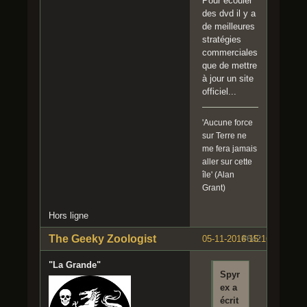
Pour écouler
des dvd il y a
de meilleures
stratégies
commerciales
que de mettre
à jour un site
officiel...
'Aucune force
sur Terre ne
me fera jamais
aller sur cette
île' (Alan
Grant)
Hors ligne
The Geeky Zoologist
05-11-2016 15:16:09
#642
"La Grande"
Spyr
ex a
écrit