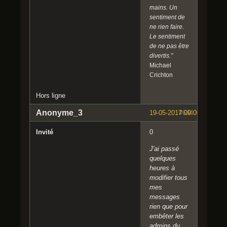
mains. Un
sentiment de
ne rien faire.
Le sentiment
de ne pas être
divertis."
Michael
Crichton
Hors ligne
Anonyme_3
19-05-2017 09:00:34
#644
Invité
0
J'ai passé
quelques
heures à
modifier tous
mes
messages
rien que pour
embêter les
admins du