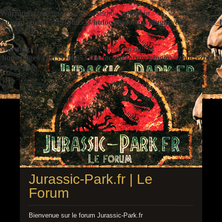
Warning
: Undefined variable $ezbbc_config in
/homepages/41/d391060533/htdocs/jp/forum/plugins/ezbbc/ezbbc
on line
410
Warning
: Trying to access array offset on null in
/homepages/41/d391060533/htdocs/jp/forum/plugins/ezbbc/ezbbc
on line
410
Jurassic-Park.fr | Le
Forum
Bienvenue sur le forum Jurassic-Park.fr