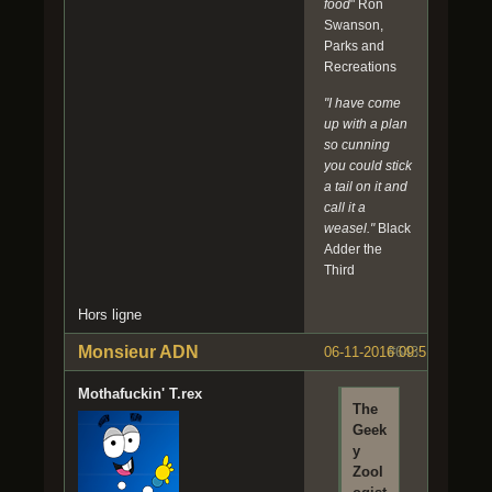
food
" Ron
Swanson,
Parks and
Recreations
"I have come
up with a plan
so cunning
you could stick
a tail on it and
call it a
weasel."
Black
Adder the
Third
Hors ligne
Monsieur ADN
06-11-2016 09:51:21
#643
Mothafuckin' T.rex
The
Geek
y
Zool