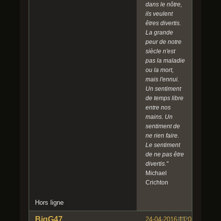
dans le nôtre,
ils veulent
êtres divertis.
La grande
peur de notre
siècle n'est
pas la maladie
ou la mort,
mais l'ennui.
Un sentiment
de temps libre
entre nos
mains. Un
sentiment de
ne rien faire.
Le sentiment
de ne pas être
divertis."
Michael
Crichton
Hors ligne
BigG47
24-04-2016 11:08:57
#12