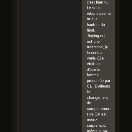
c'est bien vu.
Le seule
rebondisseme
nt à la
hauteur du
final.
Jiaying qui
est une
traitresse, je
le sentais
venir. Elle
était loin
d'être la
femme
présentée par
Cal. D'ailleurs
le
changement
de
comportemen
t de Cal est
assez
surprenant,
même si sa