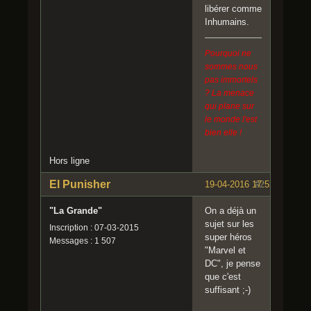
libérer comme
Inhumains.
Pourquoi ne
sommes nous
pas immortels
? La menace
qui plane sur
le monde l'est
bien elle !
Hors ligne
El Punisher
19-04-2016 17:52:08
#2
"La Grande"
On a déjà un
sujet sur les
Inscription : 07-03-2015
super héros
Messages : 1 507
"Marvel et
DC", je pense
que c'est
suffisant ;-)