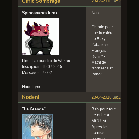
Ulfric Sombrage
23-04-2016 12:25:21
#5
Spinosaurus furax
Non.
"Je prie pour
que la colère
de Rexy
s'abatte sur
François
Ruffin" -
Lieu : Laboratoire de Wuhan
Mathilde
Inscription : 19-07-2015
"sornaensis"
Messages : 7 602
Panot
Hors ligne
Kodeni
23-04-2016 16:22:27
#6
"La Grande"
Bah pour tout
ce qui est
MCU, si.
Après les
comics
peuvent