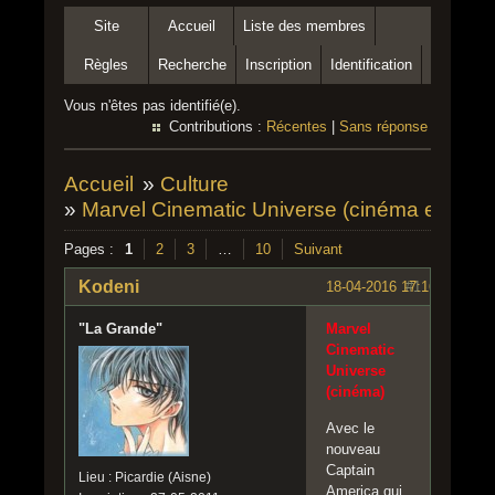
Site
Accueil
Liste des membres
Règles
Recherche
Inscription
Identification
Vous n'êtes pas identifié(e).
Contributions :
Récentes
|
Sans réponse
Accueil
»
Culture
»
Marvel Cinematic Universe (cinéma et série
Pages :
1
2
3
…
10
Suivant
Kodeni
18-04-2016 17:16:17
#1
"La Grande"
Marvel
Cinematic
Universe
(cinéma)
Avec le
nouveau
Captain
Lieu : Picardie (Aisne)
America qui