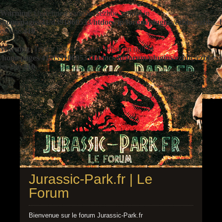
Warning
: Undefined variable $ezbbc_config in
/homepages/41/d391060533/htdocs/jp/forum/plugins/ezbbc/ezbbc
on line
410
Warning
: Trying to access array offset on null in
/homepages/41/d391060533/htdocs/jp/forum/plugins/ezbbc/ezbbc
on line
410
Jurassic-Park.fr | Le
Forum
Bienvenue sur le forum Jurassic-Park.fr