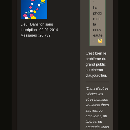
:
La
phobi
e de
la
Lieu : Dans ton sang
nouv
Inscription : 02-01-2014
eauté
Messages : 20 739
...
C'est bien le
problème du
grand public
au cinéma
d'aujourd'hui.
"Dans d'autres
siècles, les
êtres humains
voulaient êtres
sauvés, ou
améliorés, ou
libérés, ou
éduqués. Mais