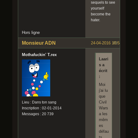
sequels to see
yourself
become the
hater.
Hors ligne
Monsieur ADN
24-04-2016 10:58:00
#9
Mothafuckin' T.rex
Laari
s a
écrit
:
Moi
j'ai lu
que
Civil
Lieu : Dans ton sang
Wars
Inscription : 02-01-2014
a les
Messages : 20 739
mêm
es
défau
ts