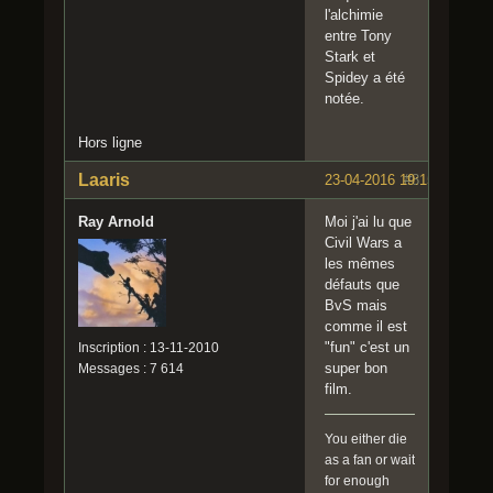
l'alchimie
entre Tony
Stark et
Spidey a été
notée.
Hors ligne
Laaris
23-04-2016 19:15:45
#8
Ray Arnold
Moi j'ai lu que
Civil Wars a
les mêmes
défauts que
BvS mais
comme il est
"fun" c'est un
Inscription : 13-11-2010
super bon
Messages : 7 614
film.
You either die
as a fan or wait
for enough