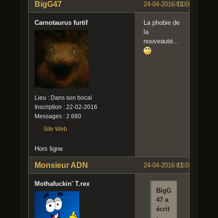
BigG47
24-04-2016 11:00:58
#10
Carnotaurus furtif
La phobie de
la
nouveauté...
Lieu : Dans son bocal
Inscription : 22-02-2016
Messages : 2 680
Site Web
Hors ligne
Monsieur ADN
24-04-2016 11:05:28
#11
Mothafuckin' T.rex
BigG
47 a
écrit