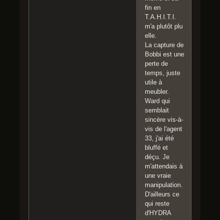
fin en
T.A.H.I.T.I.
m'a plutôt plu
elle.
La capture de
Bobbi est une
perte de
temps, juste
utile à
meubler.
Ward qui
semblait
sincère vis-à-
vis de l'agent
33, j'ai été
bluffé et
déçu. Je
m'attendais à
une vraie
manipulation.
D'ailleurs ce
qui reste
d'HYDRA