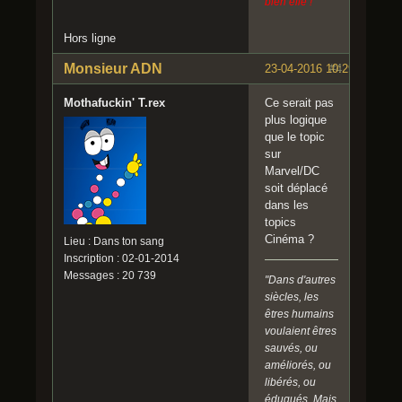
bien elle !
Hors ligne
Monsieur ADN
23-04-2016 10:29:34
#4
Mothafuckin' T.rex
Ce serait pas
plus logique
que le topic
sur
Marvel/DC
soit déplacé
dans les
topics
Cinéma ?
Lieu : Dans ton sang
Inscription : 02-01-2014
Messages : 20 739
"Dans d'autres
siècles, les
êtres humains
voulaient êtres
sauvés, ou
améliorés, ou
libérés, ou
éduqués. Mais