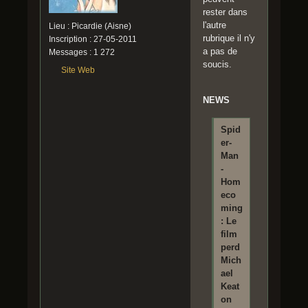
rester dans
l'autre
Lieu : Picardie (Aisne)
rubrique il n'y
Inscription : 27-05-2011
a pas de
Messages : 1 272
soucis.
Site Web
NEWS
Spid
er-
Man
-
Hom
eco
ming
: Le
film
perd
Mich
ael
Keat
on