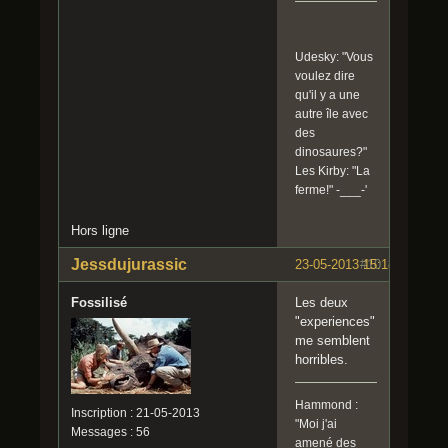
Udesky: "Vous
voulez dire
qu'il y a une
autre île avec
des
dinosaures?"
Les Kirby: "La
ferme!" -___-'
Hors ligne
Jessdujurassic
23-05-2013 15:18:08
#10
Fossilisé
Les deux
"experiences"
me semblent
horribles.
Hammond :
Inscription : 21-05-2013
"Moi j'ai
Messages : 56
amené des