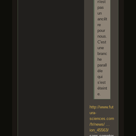
n'est
pas
un
ancêt
re
pour
nous.
C'est
une
branc
he
parall
èle
qui
s'est
éteint
e.
http://www.fut
ura-
sciences.com
/fr/news/ …
ion_45563/
sans compter