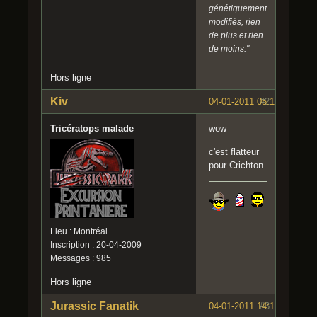
génétiquement
modifiés, rien
de plus et rien
de moins."
Hors ligne
Kiv
04-01-2011 05:18:16
#2
Tricératops malade
wow
c'est flatteur
pour Crichton
Lieu : Montréal
Inscription : 20-04-2009
Messages : 985
Hors ligne
Jurassic Fanatik
04-01-2011 14:13:16
#3