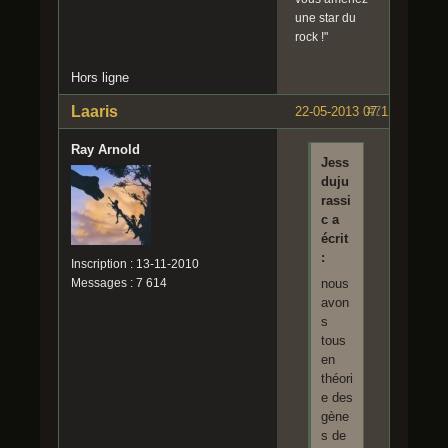
une star du
rock !"
Hors ligne
Laaris
22-05-2013 07:12:03
#7
Ray Arnold
Jess
duju
rassi
c a
écrit
:
Inscription : 13-11-2010
Messages : 7 614
nous
avon
s
tous
en
théori
e des
gène
s de