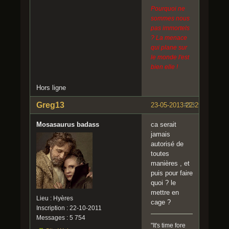
Pourquoi ne
sommes nous
pas immortels
? La menace
qui plane sur
le monde l'est
bien elle !
Hors ligne
Greg13
23-05-2013 22:29:17
#13
Mosasaurus badass
ca serait
jamais
autorisé de
toutes
manières , et
puis pour faire
quoi ? le
mettre en
Lieu : Hyères
cage ?
Inscription : 22-10-2011
Messages : 5 754
"It's time fore