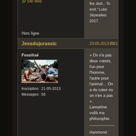
Site Web
the Jedi... To
end." Luke
Skywalker.
2017.
Hors ligne
Jessdujurassic
23-05-2013 23:16:59
#14
Fossilisé
« On n'a pas
deux cœurs,
l'un pour
l'homme,
l'autre pour
l'animal… On
Inscription : 21-05-2013
a du cœur ou
Messages : 56
on n'en a pas
».
Lamartine
voilà ma
philosophie.
Hammond :