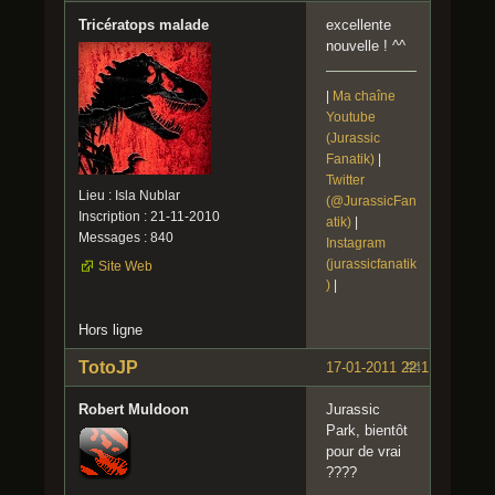
Tricératops malade
excellente
nouvelle ! ^^
|
Ma chaîne
Youtube
(Jurassic
Fanatik)
|
Twitter
Lieu : Isla Nublar
(@JurassicFan
Inscription : 21-11-2010
atik)
|
Messages : 840
Instagram
(jurassicfanatik
Site Web
)
|
Hors ligne
TotoJP
17-01-2011 22:11:39
#4
Robert Muldoon
Jurassic
Park, bientôt
pour de vrai
????