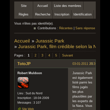
Site
Accueil
Liste des membres
Règles
Recherche
Inscription
Identification
Vous n'êtes pas identifié(e).
Contributions :
Récentes
|
Sans réponse
Accueil
»
Jurassic Park
»
Jurassic Park, film crédible selon la NASA
Pages :
1
2
3
4
5
Suivant
TotoJP
03-01-2011 23:36:04
#1
Robert Muldoon
Jurassic Park
est également
listé parmi les
films jugés
les plus
Lieu : Sud du Nord
plausibles par
Inscription : 18-04-2009
les experts de
Messages : 3 107
la Nasa. Vous
Site Web