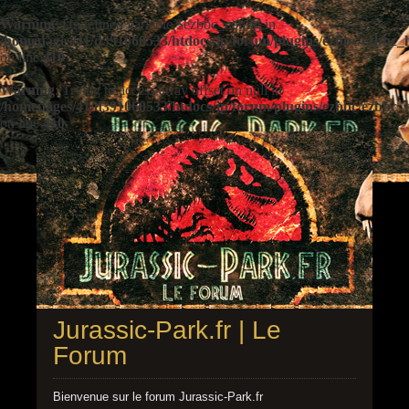
Warning
: Undefined variable $ezbbc_config in
/homepages/41/d391060533/htdocs/jp/forum/plugins/ezbbc/ezbbc
on line
410
Warning
: Trying to access array offset on null in
/homepages/41/d391060533/htdocs/jp/forum/plugins/ezbbc/ezbbc
on line
410
Jurassic-Park.fr | Le
Forum
Bienvenue sur le forum Jurassic-Park.fr