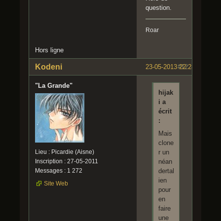
question.
Roar
Hors ligne
Kodeni
23-05-2013 22:28:01
#12
"La Grande"
hijak
i a
écrit
:
Mais
clone
r un
Lieu : Picardie (Aisne)
néan
Inscription : 27-05-2011
dertal
Messages : 1 272
ien
Site Web
pour
en
faire
une