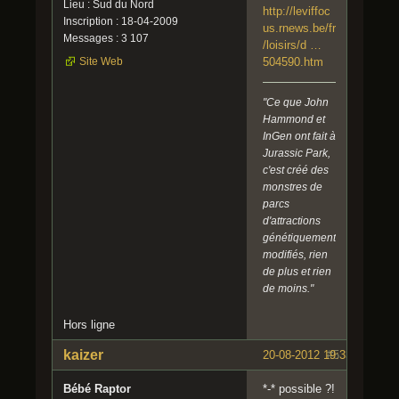
Lieu : Sud du Nord
http://leviffoc
Inscription : 18-04-2009
us.rnews.be/fr
Messages : 3 107
/loisirs/d …
Site Web
504590.htm
"Ce que John
Hammond et
InGen ont fait à
Jurassic Park,
c'est créé des
monstres de
parcs
d'attractions
génétiquement
modifiés, rien
de plus et rien
de moins."
Hors ligne
kaizer
20-08-2012 19:33:30
#5
Bébé Raptor
*-* possible ?!