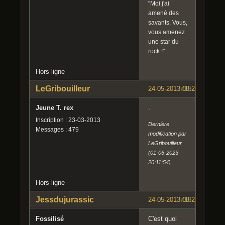
"Moi j'ai
amené des
savants. Vous,
vous amenez
une star du
rock !"
Hors ligne
LeGribouilleur
24-05-2013 08:20:58
#15
Jeune T. rex
.
Inscription : 23-03-2013
Dernière
Messages : 479
modification par
LeGribouilleur
(01-06-2023
20:11:54)
Hors ligne
Jessdujurassic
24-05-2013 08:23:49
#16
Fossilisé
C'est quoi