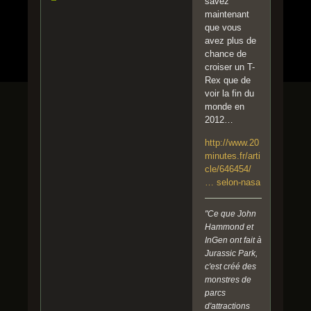
savez
maintenant
que vous
avez plus de
chance de
croiser un T-
Rex que de
voir la fin du
monde en
2012…
http://www.20
minutes.fr/arti
cle/646454/
… selon-nasa
"Ce que John
Hammond et
InGen ont fait à
Jurassic Park,
c'est créé des
monstres de
parcs
d'attractions