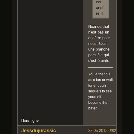
cet
ancêt
re !!
Neanderthal
n'est pas un
ancêtre pour
nous. C'est
une branche
parallèle qui
s'est éteinte.
You either die
as a fan or wait
for enough
sequels to see
yourself
become the
hater.
Hors ligne
Jessdujurassic
22-05-2013 09:26:23
#8