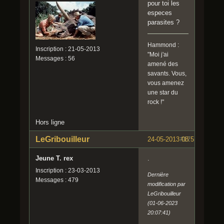
pour toi les
especes
parasites ?
Hammond :
Inscription : 21-05-2013
"Moi j'ai
Messages : 56
amené des
savants. Vous,
vous amenez
une star du
rock !"
Hors ligne
LeGribouilleur
24-05-2013 08:51:37
#17
Jeune T. rex
.
Inscription : 23-03-2013
Dernière
Messages : 479
modification par
LeGribouilleur
(01-06-2023
20:07:41)