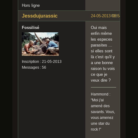
Hors ligne
Jessdujurassic
24-05-2013 08:54:07
#18
Fossilisé
Oui mais
enfin même
les especes
parasites ...
si elles sont
là c'est qu'il y
Inscription : 21-05-2013
a une bonne
Messages : 56
raison tu vois
ce que je
veux dire ?
Hammond :
"Moi j'ai
amené des
savants. Vous,
vous amenez
une star du
rock !"