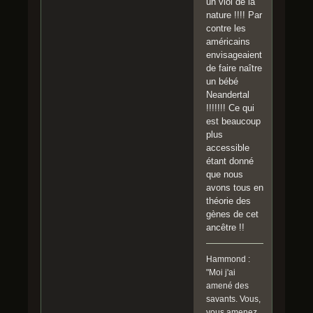
un viol de la
nature !!!! Par
contre les
américains
envisageaient
de faire naître
un bébé
Neandertal
!!!!!!! Ce qui
est beaucoup
plus
accessible
étant donné
que nous
avons tous en
théorie des
gènes de cet
ancêtre !!
Hammond :
"Moi j'ai
amené des
savants. Vous,
vous amenez