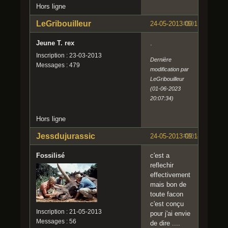
Hors ligne
LeGribouilleur
24-05-2013 09:11:13
#19
Jeune T. rex
.
Inscription : 23-03-2013
Dernière
Messages : 479
modification par
LeGribouilleur
(01-06-2023
20:07:34)
Hors ligne
Jessdujurassic
24-05-2013 09:18:33
#20
Fossilisé
c'est a
reflechir
effectivement
mais bon de
toute facon
c'est conçu
Inscription : 21-05-2013
pour j'ai envie
Messages : 56
de dire ....