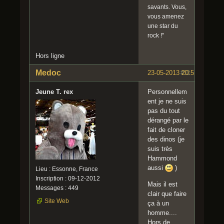
savants. Vous,
vous amenez
une star du
rock !"
Hors ligne
Medoc
23-05-2013 20:51:33
#11
Jeune T. rex
Personnellem
ent je ne suis
pas du tout
dérangé par le
fait de cloner
des dinos (je
suis très
Hammond
aussi
)
Lieu : Essonne, France
Inscription : 09-12-2012
Mais il est
Messages : 449
clair que faire
Site Web
ça à un
homme....
Hors de