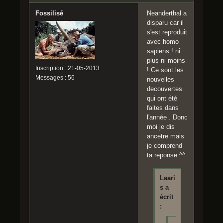
Fossilisé
Neanderthal a
disparu car il
s'est reproduit
avec homo
sapiens ! ni
plus ni moins
Inscription : 21-05-2013
! Ce sont les
Messages : 56
nouvelles
decouvertes
qui ont été
faites dans
l'année . Donc
moi je dis
ancetre mais
je comprend
ta reponse ^^
Laari
s a
écrit
: