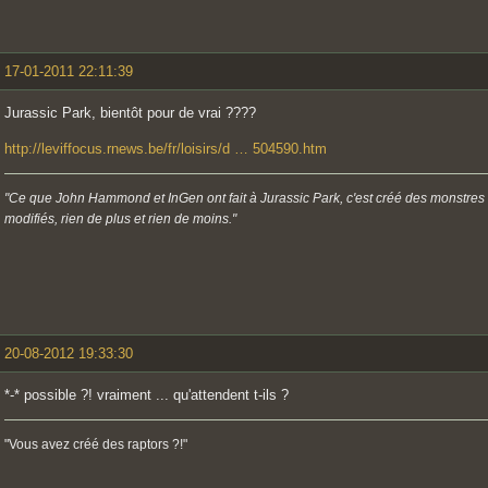
17-01-2011 22:11:39
Jurassic Park, bientôt pour de vrai ????
http://leviffocus.rnews.be/fr/loisirs/d … 504590.htm
"Ce que John Hammond et InGen ont fait à Jurassic Park, c'est créé des monstres
modifiés, rien de plus et rien de moins."
20-08-2012 19:33:30
*-* possible ?! vraiment ... qu'attendent t-ils ?
"Vous avez créé des raptors ?!"