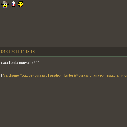
04-01-2011 14:13:16
excellente nouvelle ! ^^
|
Ma chaîne Youtube (Jurassic Fanatik)
|
Twitter (@JurassicFanatik)
|
Instagram (ju