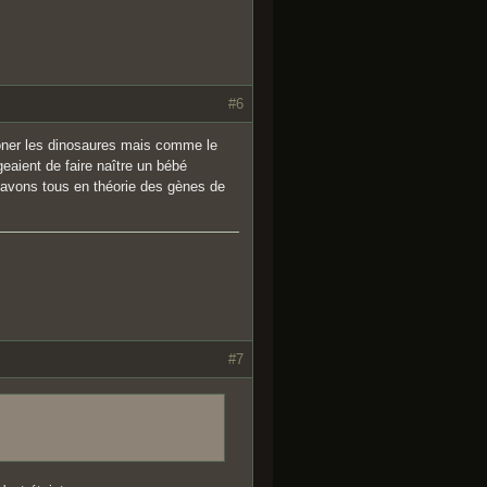
#6
cloner les dinosaures mais comme le
geaient de faire naître un bébé
 avons tous en théorie des gènes de
#7