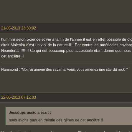
21-05-2013 23:30:02
hummm selon Science et vie à la fin de l'année il est en effet possible de 
dirait Malcolm c'est un viol de la nature !!!! Par contre les américains envisa
Neandertal !!!!!!! Ce qui est beaucoup plus accessible étant donné que nous
cet ancêtre !!
Hammond : "Moi j'ai amené des savants. Vous, vous amenez une star du rock !"
22-05-2013 07:12:03
Jessdujurassic a écrit :
nous avons tous en théorie des gènes de cet ancêtre !!