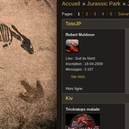
Accueil
»
Jurassic Park
»
Pages :
1
2
3
4
5
Suivan
TotoJP
Robert Muldoon
Lieu : Sud du Nord
Inscription : 18-04-2009
Messages : 3 107
Site Web
Hors ligne
Kiv
Tricératops malade