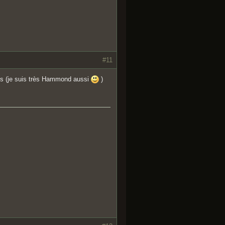
#11
nos (je suis très Hammond aussi
)