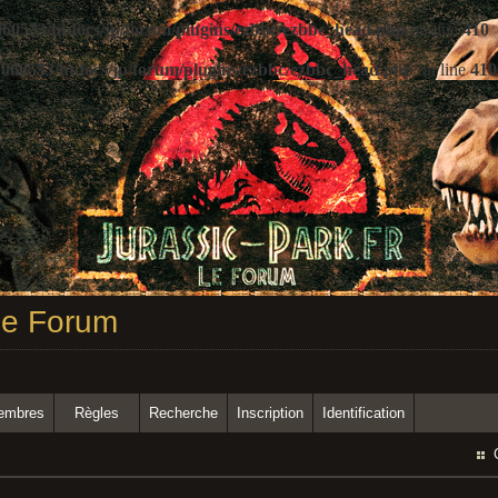
60533/htdocs/jp/forum/plugins/ezbbc/ezbbc_head.php
on line
410
060533/htdocs/jp/forum/plugins/ezbbc/ezbbc_head.php
on line
410
 Le Forum
membres
Règles
Recherche
Inscription
Identification