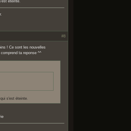
'est éteinte.
r.
#8
oins ! Ce sont les nouvelles
je comprend ta reponse ^^
ui s'est éteinte.
ie