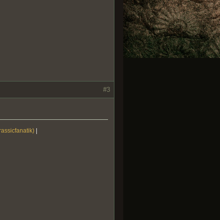
#3
rassicfanatik)
|