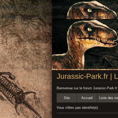
Warning
: Undefined variable $ezbbc_config in
/homepages/41/d3910
Warning
: Trying to access array offset on null in
/homepages/41/d391
Jurassic-Park.fr |
Bienvenue sur le forum Jurassic-Park.fr
Site
Accueil
Liste des 
Vous n'êtes pas identifié(e).