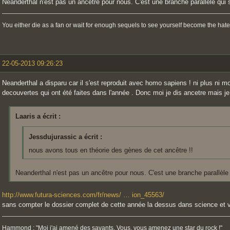
Neanderthal n'est pas un ancêtre pour nous. C'est une branche parallèle qui s
You either die as a fan or wait for enough sequels to see yourself become the hate
22-05-2013 09:26:23
Neanderthal a disparu car il s'est reproduit avec homo sapiens ! ni plus ni m
decouvertes qui ont été faites dans l'année . Donc moi je dis ancetre mais 
Laaris a écrit :
Jessdujurassic a écrit :
nous avons tous en théorie des gènes de cet ancêtre !!
Neanderthal n'est pas un ancêtre pour nous. C'est une branche parallèle q
http://www.futura-sciences.com/fr/news/ … ion_45563/
sans compter le dossier complet de cette année la dessus dans science et v
Hammond : "Moi j'ai amené des savants. Vous, vous amenez une star du rock !"