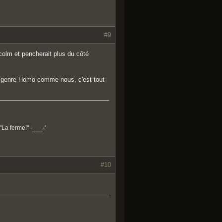
#9
colm et pencherait plus du côté
 du genre Homo comme nous, c'est tout
"La ferme!" -___-'
#10