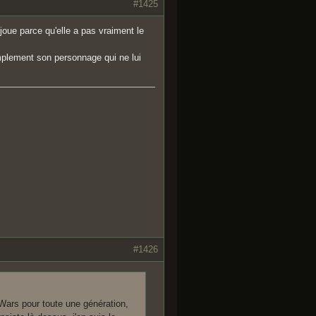
#1425
 joue parce qu'elle a pas vraiment le
implement son personnage qui ne lui
#1426
 Wars pour toute une génération,