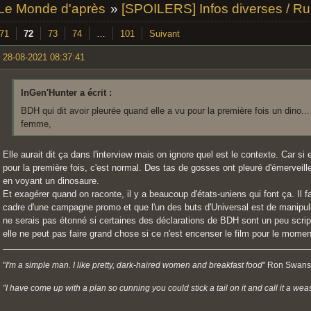
 Le Monde d'après
»
[SPOILERS] Infos diverses / R
71
72
73
74
…
101
Suivant
28-08-2021 08:37:41
InGen'Hunter a écrit :
BDH qui dit avoir pleurée quand elle a vu pour la première fois un dino...
femme,
Elle aurait dit ça dans l'interview mais on ignore quel est le contexte. Car si e
pour la première fois, c'est normal. Des tas de gosses ont pleuré d'émerveil
en voyant un dinosaure.
Et exagérer quand on raconte, il y a beaucoup d'états-uniens qui font ça. Il f
cadre d'une campagne promo et que l'un des buts d'Universal est de manipuler
ne serais pas étonné si certaines des déclarations de BDH sont un peu script
elle ne peut pas faire grand chose si ce n'est encenser le film pour le momen
"
I'm a simple man. I like pretty, dark-haired women and breakfast food
" Ron Swans
"I have come up with a plan so cunning you could stick a tail on it and call it a weas