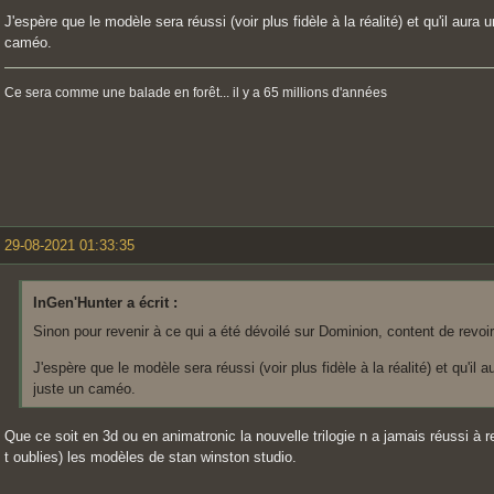
J'espère que le modèle sera réussi (voir plus fidèle à la réalité) et qu'il aura 
caméo.
Ce sera comme une balade en forêt... il y a 65 millions d'années
29-08-2021 01:33:35
InGen'Hunter a écrit :
Sinon pour revenir à ce qui a été dévoilé sur Dominion, content de revoir 
J'espère que le modèle sera réussi (voir plus fidèle à la réalité) et qu'il 
juste un caméo.
Que ce soit en 3d ou en animatronic la nouvelle trilogie n a jamais réussi à r
t oublies) les modèles de stan winston studio.