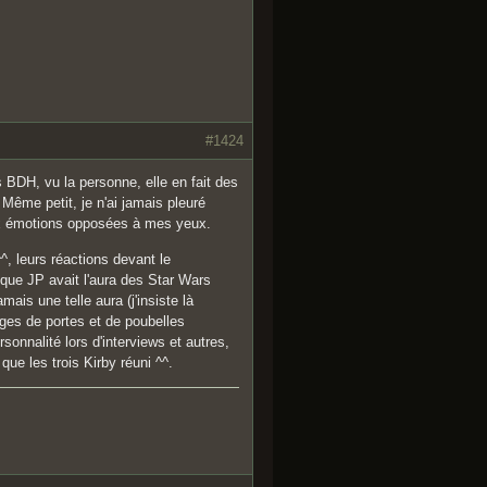
#1424
 BDH, vu la personne, elle en fait des
 Même petit, je n'ai jamais pleuré
ux émotions opposées à mes yeux.
, leurs réactions devant le
t que JP avait l'aura des Star Wars
ais une telle aura (j'insiste là
inges de portes et de poubelles
onnalité lors d'interviews et autres,
que les trois Kirby réuni ^^.