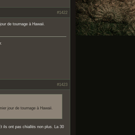
#1422
jour de tournage à Hawaii.
r.
#1423
mier jour de tournage à Hawaii.
t ils ont pas chiallés non plus. La 30