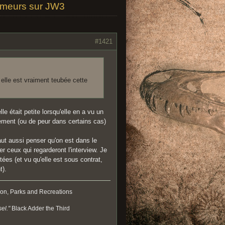
umeurs sur JW3
#1421
 elle est vraiment teubée cette
lle était petite lorsqu'elle en a vu un
lement (ou de peur dans certains cas)
aut aussi penser qu'on est dans le
 ceux qui regarderont l'interview. Je
ées (et vu qu'elle est sous contrat,
t).
on, Parks and Recreations
el."
Black Adder the Third