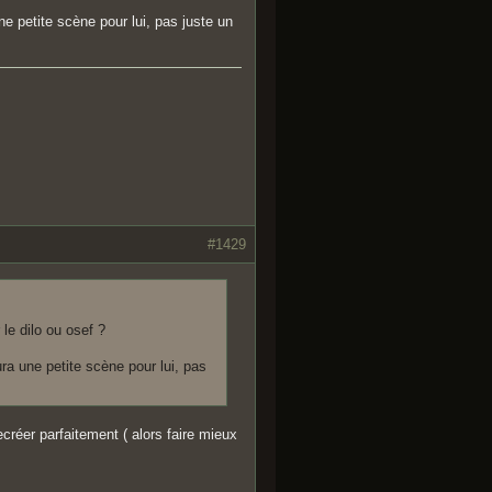
une petite scène pour lui, pas juste un
#1429
le dilo ou osef ?
aura une petite scène pour lui, pas
ecréer parfaitement ( alors faire mieux