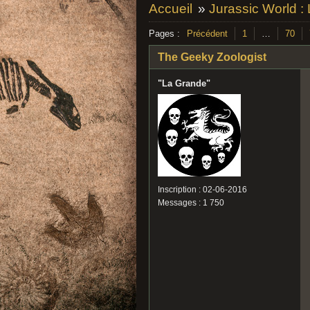
Accueil
»
Jurassic World :
Pages :
Précédent
1
…
70
The Geeky Zoologist
"La Grande"
Inscription : 02-06-2016
Messages : 1 750