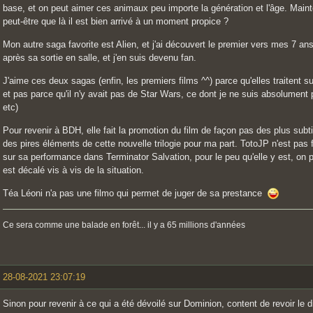
base, et on peut aimer ces animaux peu importe la génération et l'âge. Mainten
peut-être que là il est bien arrivé à un moment propice ?
Mon autre saga favorite est Alien, et j'ai découvert le premier vers mes 7 an
après sa sortie en salle, et j'en suis devenu fan.
J'aime ces deux sagas (enfin, les premiers films ^^) parce qu'elles traitent 
et pas parce qu'il n'y avait pas de Star Wars, ce dont je ne suis absolument p
etc)
Pour revenir à BDH, elle fait la promotion du film de façon pas des plus subt
des pires éléments de cette nouvelle trilogie pour ma part. TotoJP n'est pas 
sur sa performance dans Terminator Salvation, pour le peu qu'elle y est, on p
est décalé vis à vis de la situation.
Téa Léoni n'a pas une filmo qui permet de juger de sa prestance
Ce sera comme une balade en forêt... il y a 65 millions d'années
28-08-2021 23:07:19
Sinon pour revenir à ce qui a été dévoilé sur Dominion, content de revoir le d