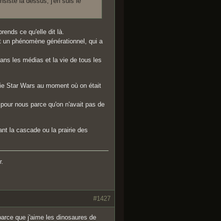
nsiste là dessus, j'en suis le
ends ce qu'elle dit là.
st un phénomène générationnel, qui a
dans les médias et la vie de tous les
ogie Star Wars au moment où on était
pour nous parce qu'on n'avait pas de
ant la cascade ou la prairie des
r.
#1427
parce que j'aime les dinosaures de