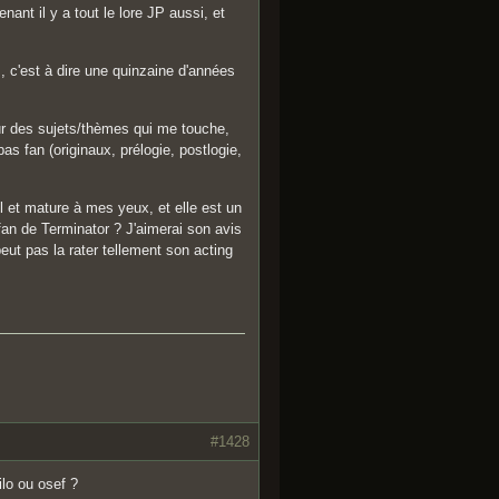
ant il y a tout le lore JP aussi, et
s, c'est à dire une quinzaine d'années
sur des sujets/thèmes qui me touche,
as fan (originaux, prélogie, postlogie,
il et mature à mes yeux, et elle est un
fan de Terminator ? J'aimerai son avis
eut pas la rater tellement son acting
#1428
ilo ou osef ?