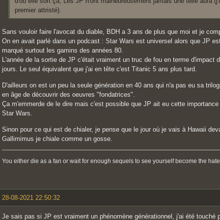
d'où elle sort ça, Les JP n'ont malheureusement jamais une telle aura (j'i
premier attristé).
Sans vouloir faire l'avocat du diable, BDH a 3 ans de plus que moi et je compr
On en avait parlé dans un podcast : Star Wars est universel alors que JP e
marqué surtout les gamins des années 80.
L'année de la sortie de JP c'était vraiment un truc de fou en terme d'impact 
jours. Le seul équivalent que j'ai en tête c'est Titanic 5 ans plus tard.
D'ailleurs on est un peu la seule génération en 40 ans qui n'a pas eu sa tril
en âge de découvrir des oeuvres "fondatrices".
Ça m'emmerde de le dire mais c'est possible que JP ait eu cette importance 
Star Wars.
Sinon pour ce qui est de chialer, je pense que le jour où je vais à Hawaii dev
Gallimimus je chiale comme un gosse.
You either die as a fan or wait for enough sequels to see yourself become the hate
28-08-2021 22:50:32
Je sais pas si JP est vraiment un phénomène générationnel, j'ai été touché 