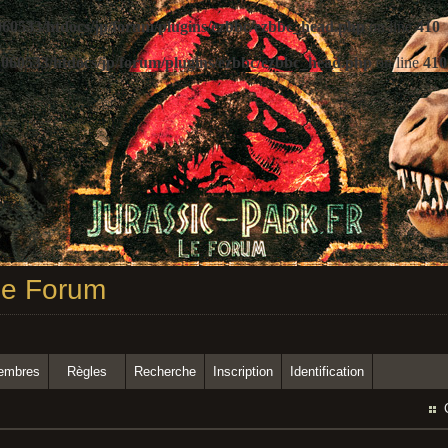
60533/htdocs/jp/forum/plugins/ezbbc/ezbbc_head.php
on line
410
060533/htdocs/jp/forum/plugins/ezbbc/ezbbc_head.php
on line
410
 Le Forum
membres
Règles
Recherche
Inscription
Identification