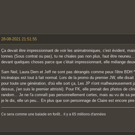
28-08-2021 21:51:55
Ça devait être impressionnant de voir les animatroniques, c'est évident, mais
tonnes (Sous contrat ou pas), tu ne chiales pas non plus, faut être neuneu...
devant quelques choses parce que c'était impressionnant, elle mélange de
Sam Neil, Laura Dern et Jeff ne sont pas dérangés comme peux l'être BDH ^^
tricératops est tout à fait normal. Lors de la promo du premier JW, elle disai
pour toute une génération, d'où elle sort ça, Les JP n'ont malheureusement jam
dessus, j'en suis le premier attristé). Pour FK, elle prenait des photos de cl
random... Je ne l'a connaît pas personnellement certes, mais au vu de sa pers
je le dis, elle un peu... En plus que son personnage de Claire est encore pire 
Ce sera comme une balade en forêt... il y a 65 millions d'années