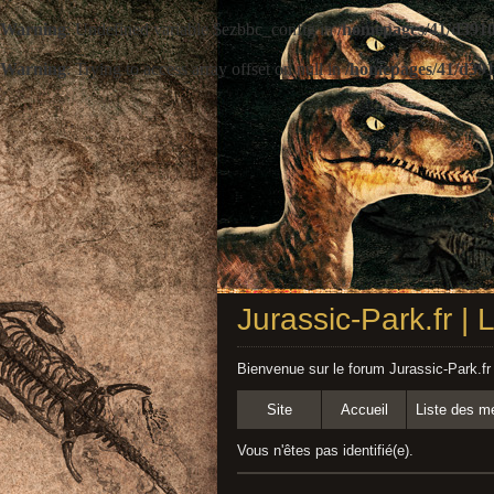
Warning
: Undefined variable $ezbbc_config in
/homepages/41/d3910
Warning
: Trying to access array offset on null in
/homepages/41/d391
Jurassic-Park.fr |
Bienvenue sur le forum Jurassic-Park.fr
Site
Accueil
Liste des 
Vous n'êtes pas identifié(e).