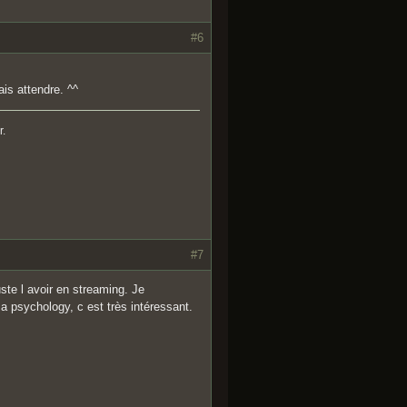
#6
is attendre. ^^
r.
#7
ste l avoir en streaming. Je
a psychology, c est très intéressant.