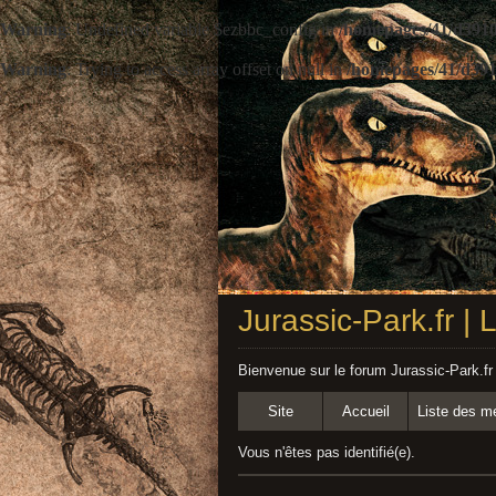
Warning
: Undefined variable $ezbbc_config in
/homepages/41/d3910
Warning
: Trying to access array offset on null in
/homepages/41/d391
Jurassic-Park.fr |
Bienvenue sur le forum Jurassic-Park.fr
Site
Accueil
Liste des 
Vous n'êtes pas identifié(e).