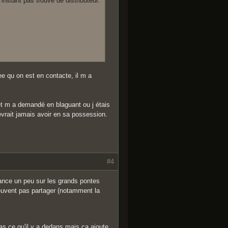
instant pas trouvé de distributeur.
ee qu on est en contacte, il m a
et m a demandé en blaguant ou j étais
evrait jamais avoir en sa possession.
#4
lance un peu sur les grands pontes
peuvent pas partager (notamment la
as ce qu'il y a dedans mais ça ajoute