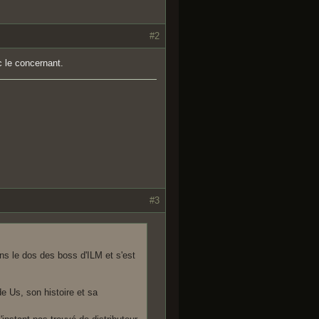
#2
c le concernant.
#3
ns le dos des boss d'ILM et s'est
 Us, son histoire et sa