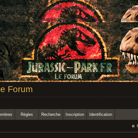
60533/htdocs/jp/forum/plugins/ezbbc/ezbbc_head.php
on line
410
060533/htdocs/jp/forum/plugins/ezbbc/ezbbc_head.php
on line
410
 Le Forum
membres
Règles
Recherche
Inscription
Identification