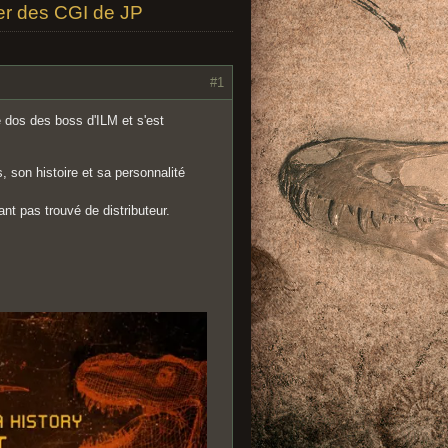
ier des CGI de JP
#1
e dos des boss d'ILM et s'est
 son histoire et sa personnalité
nt pas trouvé de distributeur.