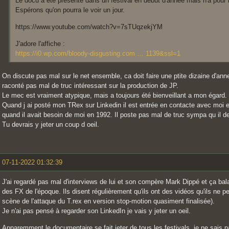
Le docu a été présenté dans un festival en début d'année mais n'a pour l'
Espérons qu'on pourra le voir un jour.
https://www.youtube.com/watch?v=7sTUqzekjYM
J'adore l'affiche :
https://i0.wp.com/bloody-disgusting.com … 1139&ssl=1
On discute pas mal sur le net ensemble, ca doit faire une ptite dizaine d'ann
raconté pas mal de truc intéressant sur la production de JP.
Le mec est vraiment atypique, mais a toujours été bienveillant a mon égard.
Quand j ai posté mon TRex sur Linkedin il est entrée en contacte avec moi 
quand il avait besoin de moi en 1992. Il poste pas mal de truc sympa qu il d
Tu devrais y jeter un coup d oeil.
07-11-2022 01:32:39
J'ai regardé pas mal d'interviews de lui et son compère Mark Dippé et ça ba
des FX de l'époque. Ils disent régulièrement qu'ils ont des vidéos qu'ils ne 
scène de l'attaque du T.rex en version stop-motion quasiment finalisée).
Je n'ai pas pensé à regarder son LinkedIn je vais y jeter un oeil.
Apparemment le documentaire se fait jeter de tous les festivals, je ne sais p