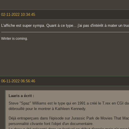
02-11-2022 10:34:45
L'affiche est super sympa. Quant à ce type... j'ai pas d'intérêt à mater un tru
Winter is coming.
06-11-2022 06:56:46
Laaris a écrit :
Steve "Spaz" Williams est le type qui en 1991 a créé le T.rex en CGI da
débrouillé pour le montrer à Kathleen Kennedy.
Déjà entraperçues dans l'épisode sur Jurassic Park de Movies That Made
personnalité clivante font l'objet d'un documentaire.