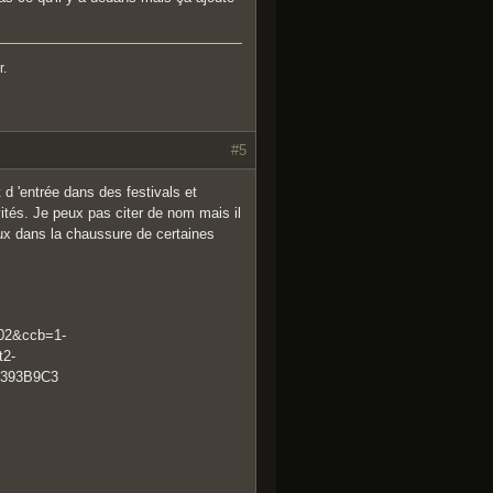
r.
#5
t d 'entrée dans des festivals et
tés. Je peux pas citer de nom mais il
ux dans la chaussure de certaines