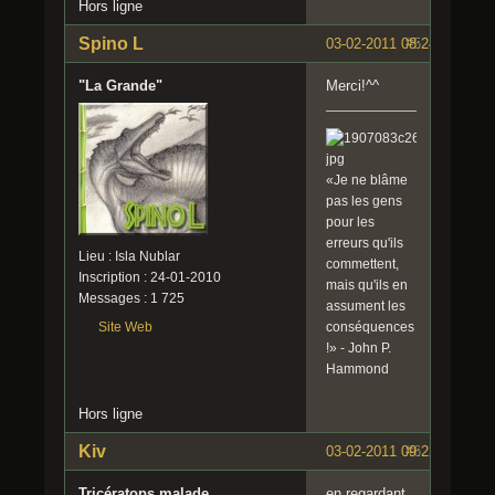
Hors ligne
Spino L
03-02-2011 08:24:27
#5
"La Grande"
Merci!^^
«Je ne blâme
pas les gens
pour les
erreurs qu'ils
Lieu : Isla Nublar
commettent,
Inscription : 24-01-2010
mais qu'ils en
Messages : 1 725
assument les
conséquences
Site Web
!» - John P.
Hammond
Hors ligne
Kiv
03-02-2011 09:22:35
#6
Tricératops malade
en regardant