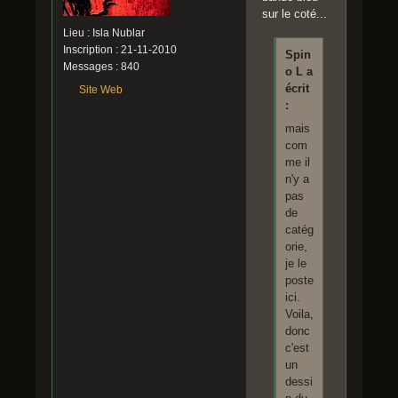
sur le coté...
Lieu : Isla Nublar
Inscription : 21-11-2010
Spin
Messages : 840
o L a
écrit
Site Web
:
mais
com
me il
n'y a
pas
de
catég
orie,
je le
poste
ici.
Voila,
donc
c'est
un
dessi