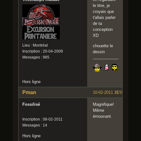
le titre, je
croyais que
t'allais parler
de ta
conception
XD
Lieu : Montréal
chouette le
Inscription : 20-04-2009
dessin
Messages : 985
Hors ligne
Pman
10-02-2011 21:01:00
#7
Fossilisé
Magnifique!
Même
émouvant.
Inscription : 08-02-2011
Messages : 14
Hors ligne