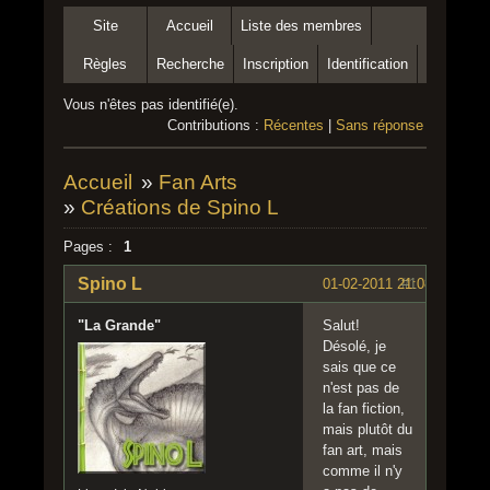
Site
Accueil
Liste des membres
Règles
Recherche
Inscription
Identification
Vous n'êtes pas identifié(e).
Contributions :
Récentes
|
Sans réponse
Accueil
»
Fan Arts
»
Créations de Spino L
Pages :
1
Spino L
01-02-2011 21:08:25
#1
"La Grande"
Salut!
Désolé, je
sais que ce
n'est pas de
la fan fiction,
mais plutôt du
fan art, mais
comme il n'y