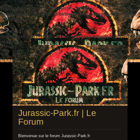
Warning
: Undefined variable $ezbbc_config in
/homepages/41/d391060533/htdocs/jp/forum/plugins/ezbbc/ezbbc
on line
410
Warning
: Trying to access array offset on null in
/homepages/41/d391060533/htdocs/jp/forum/plugins/ezbbc/ezbbc
on line
410
Jurassic-Park.fr | Le
Forum
Bienvenue sur le forum Jurassic-Park.fr