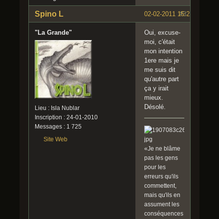
Spino L
02-02-2011 15:21:52
#3
"La Grande"
Oui, excuse-
moi, c'était
mon intention
1ere mais je
me suis dit
qu'autre part
ça y irait
mieux.
Désolé.
Lieu : Isla Nublar
Inscription : 24-01-2010
Messages : 1 725
Site Web
«Je ne blâme
pas les gens
pour les
erreurs qu'ils
commettent,
mais qu'ils en
assument les
conséquences