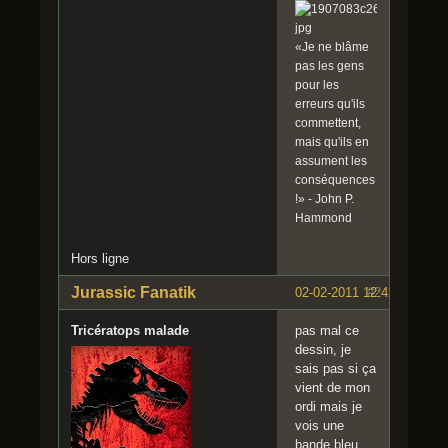
«Je ne blâme
pas les gens
pour les
erreurs qu'ils
commettent,
mais qu'ils en
assument les
conséquences
!» - John P.
Hammond
Hors ligne
Jurassic Fanatik
02-02-2011 12:42:44
#2
Tricératops malade
pas mal ce
dessin, je
sais pas si ça
vient de mon
ordi mais je
vois une
bande bleu