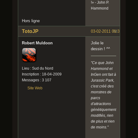
!» - John P.
Hammond
Hors ligne
TotoJP
03-02-2011 01:31:33
#4
Robert Muldoon
Jolie le
dessin ! ^^
"Ce que John
Lieu : Sud du Nord
Hammond et
Inscription : 18-04-2009
InGen ont fait à
Messages : 3 107
Jurassic Park,
c'est créé des
Site Web
monstres de
parcs
d'attractions
génétiquement
modifiés, rien
de plus et rien
de moins."