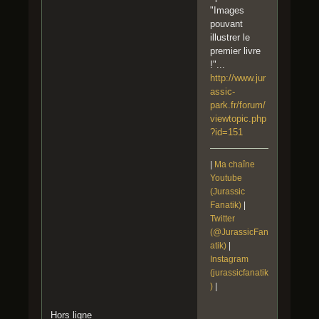
"Images
pouvant
illustrer le
premier livre
!"...
http://www.jur
assic-
park.fr/forum/
viewtopic.php
?id=151
|
Ma chaîne
Youtube
(Jurassic
Fanatik)
|
Twitter
(@JurassicFan
atik)
|
Instagram
(jurassicfanatik
)
|
Hors ligne