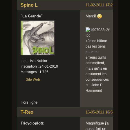
Spino L
11-02-2011 17:22:51
#8
"La Grande"
Merci!
«Je ne blâme
pas les gens
pour les
erreurs qu'ils
Lieu : Isla Nublar
commettent,
Inscription : 24-01-2010
mais qu'ils en
Messages : 1 725
assument les
conséquences
Site Web
!» - John P.
Hammond
Hors ligne
T-Rex
15-05-2011 15:55:30
#9
Tricycloplotz
Magnifique j'ai
aussi fait un