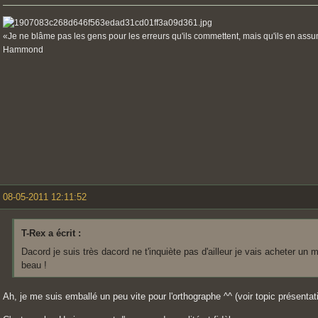
«Je ne blâme pas les gens pour les erreurs qu'ils commettent, mais qu'ils en ass
Hammond
08-05-2011 12:11:52
T-Rex a écrit :
Dacord je suis très dacord ne t'inquiète pas d'ailleur je vais acheter un 
beau !
Ah, je me suis emballé un peu vite pour l'orthographe ^^ (voir topic présentat