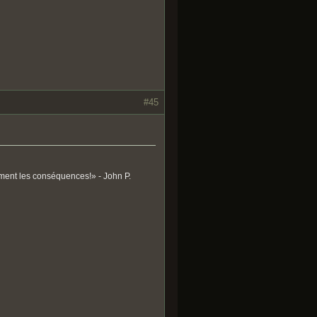
#45
ument les conséquences!» - John P.