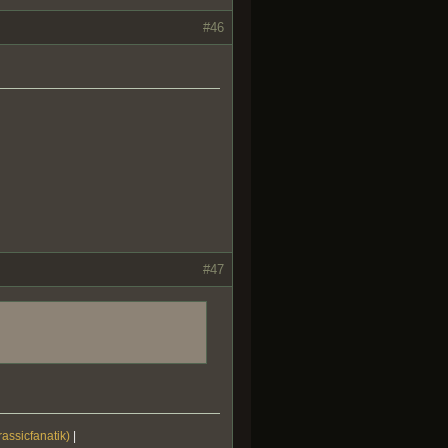
#46
#47
rassicfanatik)
|