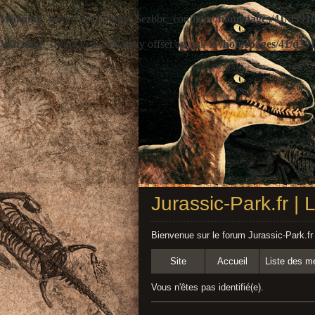
Warning
: Undefined variable $ezbbc_config in
/homepages/41/d3910
Warning
: Trying to access array offset on null in
/homepages/41/d391
Jurassic-Park.fr |
Bienvenue sur le forum Jurassic-Park.fr
Site
Accueil
Liste des 
Vous n'êtes pas identifié(e).