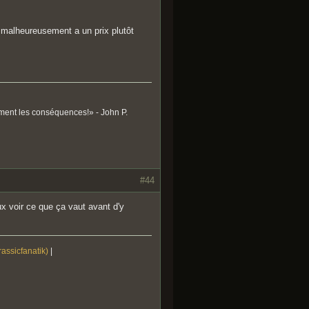
s malheureusement a un prix plutôt
ument les conséquences!» - John P.
#44
eux voir ce que ça vaut avant d'y
rassicfanatik)
|