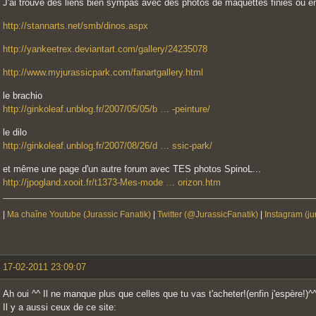
J'ai trouvé des liens bien sympas avec des photos de maquettes finies ou e
http://stannarts.net/smb/dinos.aspx
http://yankeetrex.deviantart.com/gallery/24235078
http://www.myjurassicpark.com/fanartgallery.html
le brachio
http://ginkoleaf.unblog.fr/2007/05/05/b … -peinture/
le dilo
http://ginkoleaf.unblog.fr/2007/08/26/d … ssic-park/
et même une page d'un autre forum avec TES photos SpinoL...
http://jpogland.xooit.fr/t1373-Mes-mode … orizon.htm
|
Ma chaîne Youtube (Jurassic Fanatik)
|
Twitter (@JurassicFanatik)
|
Instagram (ju
17-02-2011 23:09:07
Ah oui ^^ Il ne manque plus que celles que tu vas t'acheter!(enfin j'espère!)^
Il y a aussi ceux de ce site: