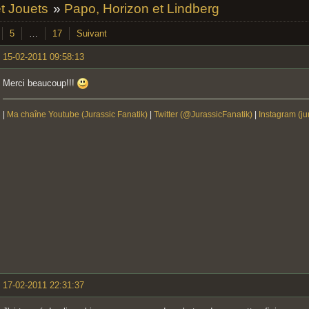
et Jouets
»
Papo, Horizon et Lindberg
5
…
17
Suivant
15-02-2011 09:58:13
Merci beaucoup!!!
|
Ma chaîne Youtube (Jurassic Fanatik)
|
Twitter (@JurassicFanatik)
|
Instagram (ju
17-02-2011 22:31:37