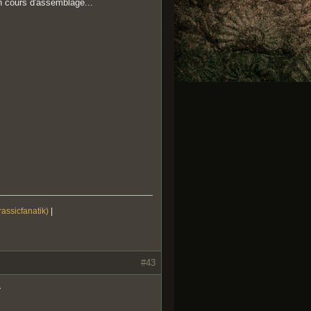
n cours d'assemblage...
rassicfanatik)
|
#43
^