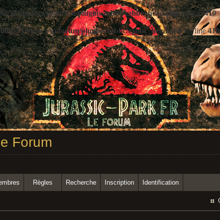
60533/htdocs/jp/forum/plugins/ezbbc/ezbbc_head.php
on line
410
060533/htdocs/jp/forum/plugins/ezbbc/ezbbc_head.php
on line
410
 Le Forum
membres
Règles
Recherche
Inscription
Identification