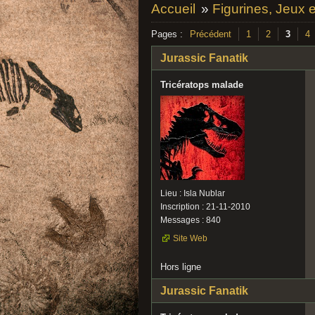
Accueil
»
Figurines, Jeux 
Pages :
Précédent
1
2
3
4
Jurassic Fanatik
Tricératops malade
Lieu : Isla Nublar
Inscription : 21-11-2010
Messages : 840
Site Web
Hors ligne
Jurassic Fanatik