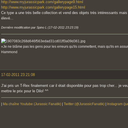
http://www.myjurassicpark.com/gallerypage9.html
http://www.myjurassicpark.com/gallerypage15.html
Ce type a une très belle collection et vend des objets très intéressants mai
élevé...
Dernière modification par Spino L (17-02-2011 23:23:19)
«Je ne blâme pas les gens pour les erreurs qu'ils commettent, mais qu'ils en ass
Hammond
17-02-2011 23:21:08
J'ai pris un T-Rex finalement car il était disponible pour pas trop cher... je v
mettre le prix pour le Dilo! ^^
|
Ma chaîne Youtube (Jurassic Fanatik)
|
Twitter (@JurassicFanatik)
|
Instagram (ju