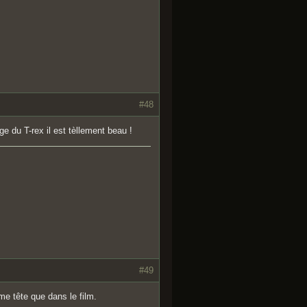
#48
ge du T-rex il est tèllement beau !
#49
me tête que dans le film.