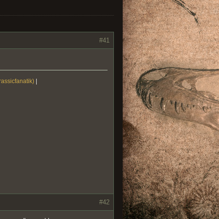
#41
rassicfanatik)
|
#42