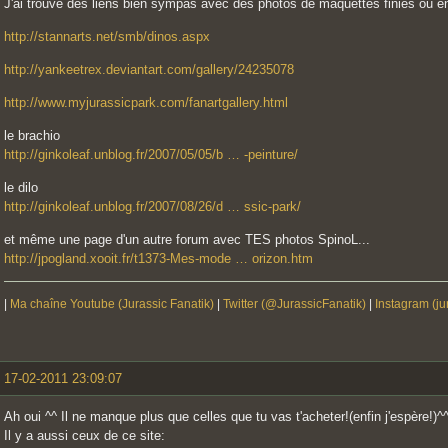
J'ai trouvé des liens bien sympas avec des photos de maquettes finies ou e
http://stannarts.net/smb/dinos.aspx
http://yankeetrex.deviantart.com/gallery/24235078
http://www.myjurassicpark.com/fanartgallery.html
le brachio
http://ginkoleaf.unblog.fr/2007/05/05/b … -peinture/
le dilo
http://ginkoleaf.unblog.fr/2007/08/26/d … ssic-park/
et même une page d'un autre forum avec TES photos SpinoL...
http://jpogland.xooit.fr/t1373-Mes-mode … orizon.htm
|
Ma chaîne Youtube (Jurassic Fanatik)
|
Twitter (@JurassicFanatik)
|
Instagram (ju
17-02-2011 23:09:07
Ah oui ^^ Il ne manque plus que celles que tu vas t'acheter!(enfin j'espère!)^
Il y a aussi ceux de ce site: