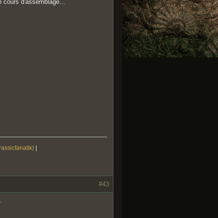
n cours d'assemblage...
rassicfanatik)
|
#43
^