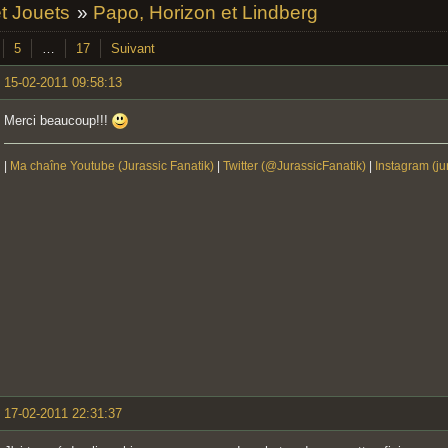
et Jouets
»
Papo, Horizon et Lindberg
5
…
17
Suivant
15-02-2011 09:58:13
Merci beaucoup!!!
|
Ma chaîne Youtube (Jurassic Fanatik)
|
Twitter (@JurassicFanatik)
|
Instagram (ju
17-02-2011 22:31:37