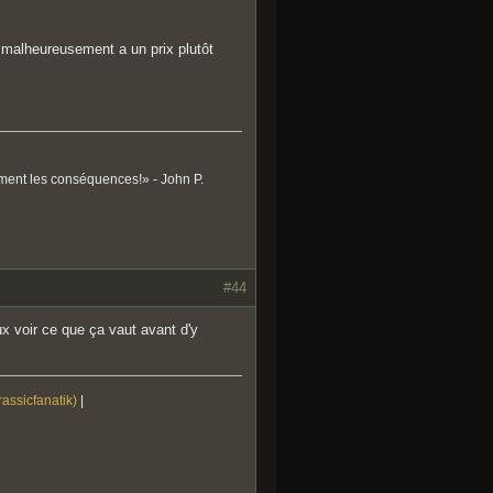
s malheureusement a un prix plutôt
ument les conséquences!» - John P.
#44
eux voir ce que ça vaut avant d'y
rassicfanatik)
|