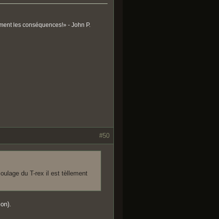
ument les conséquences!» - John P.
#50
moulage du T-rex il est tèllement
ion).