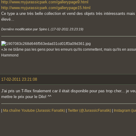
http://www.myjurassicpark.com/gallerypage9.html
http://www.myjurassicpark.com/gallerypage15.html
Ce type a une très belle collection et vend des objets très intéressants mai
élevé...
Dernière modification par Spino L (17-02-2011 23:23:19)
«Je ne blâme pas les gens pour les erreurs qu'ils commettent, mais qu'ils en ass
Hammond
17-02-2011 23:21:08
J'ai pris un T-Rex finalement car il était disponible pour pas trop cher... je v
mettre le prix pour le Dilo! ^^
|
Ma chaîne Youtube (Jurassic Fanatik)
|
Twitter (@JurassicFanatik)
|
Instagram (ju