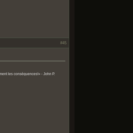
#45
ument les conséquences!» - John P.