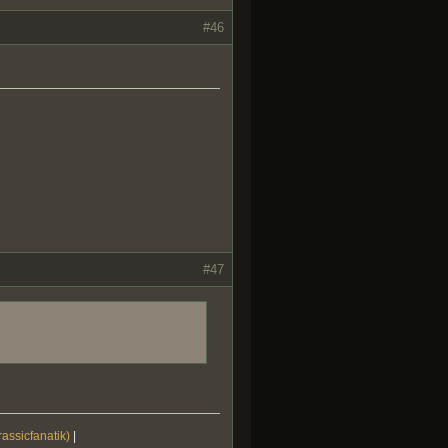
#46
#47
rassicfanatik)
|