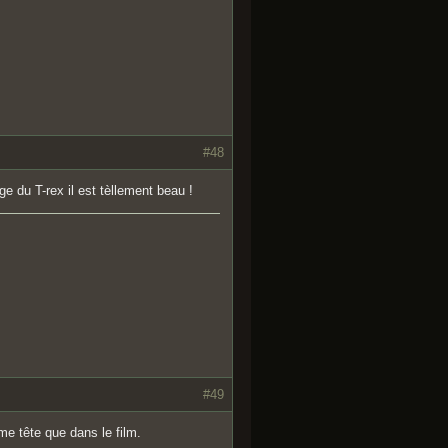
#48
ge du T-rex il est tèllement beau !
#49
me tête que dans le film.