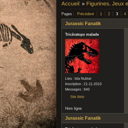
Accueil
»
Figurines, Jeux 
Pages :
Précédent
1
2
3
4
Jurassic Fanatik
Tricératops malade
Lieu : Isla Nublar
Inscription : 21-11-2010
Messages : 840
Site Web
Hors ligne
Jurassic Fanatik