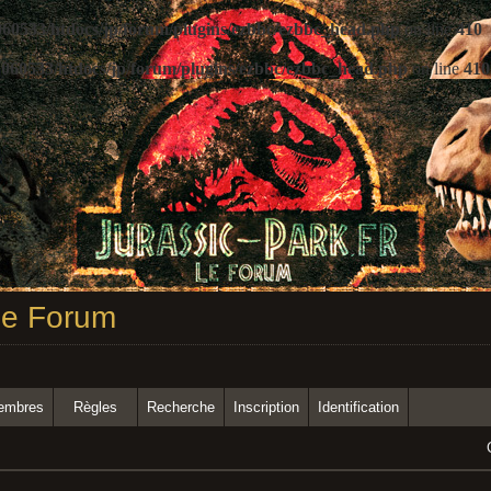
60533/htdocs/jp/forum/plugins/ezbbc/ezbbc_head.php
on line
410
060533/htdocs/jp/forum/plugins/ezbbc/ezbbc_head.php
on line
410
 Le Forum
membres
Règles
Recherche
Inscription
Identification