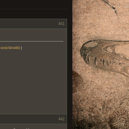
#41
rassicfanatik)
|
#42