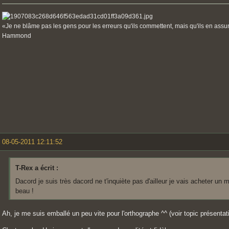
«Je ne blâme pas les gens pour les erreurs qu'ils commettent, mais qu'ils en ass
Hammond
08-05-2011 12:11:52
T-Rex a écrit :
Dacord je suis très dacord ne t'inquiète pas d'ailleur je vais acheter un 
beau !
Ah, je me suis emballé un peu vite pour l'orthographe ^^ (voir topic présentat