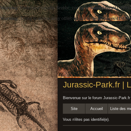
Warning
: Undefined variable $ezbbc_config in
/homepages/41/d3910
Warning
: Trying to access array offset on null in
/homepages/41/d391
Jurassic-Park.fr |
Bienvenue sur le forum Jurassic-Park.fr
Site
Accueil
Liste des 
Vous n'êtes pas identifié(e).