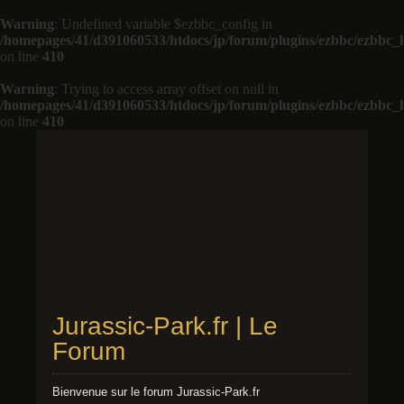
Warning
: Undefined variable $ezbbc_config in
/homepages/41/d391060533/htdocs/jp/forum/plugins/ezbbc/ezbbc
on line
410
Warning
: Trying to access array offset on null in
/homepages/41/d391060533/htdocs/jp/forum/plugins/ezbbc/ezbbc
on line
410
Jurassic-Park.fr | Le
Forum
Bienvenue sur le forum Jurassic-Park.fr