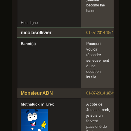
become the
hater.
Hors ligne
nicolasollivier
01-07-2014 18:47:59
#7
Banni(e)
Pourquoi
vouloir
répondre
sérieusement
à une
question
inutile.
Monsieur ADN
01-07-2014 18:49:32
#8
Mothafuckin' T.rex
A coté de
Jurassic park,
je suis un
fervent
passioné de