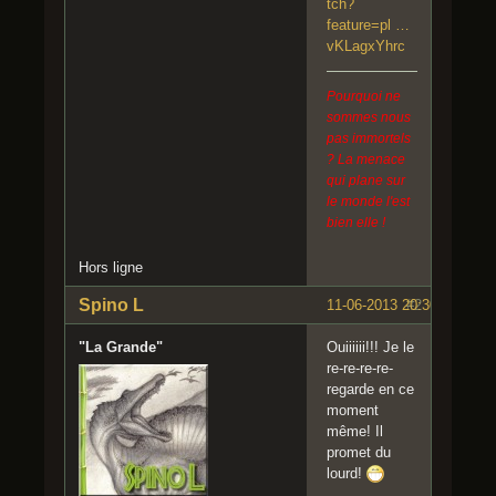
tch?
feature=pl …
vKLagxYhrc
Pourquoi ne
sommes nous
pas immortels
? La menace
qui plane sur
le monde l'est
bien elle !
Hors ligne
Spino L
11-06-2013 20:30:37
#2
"La Grande"
Ouiiiiii!!! Je le
re-re-re-re-
regarde en ce
moment
même! Il
promet du
lourd!