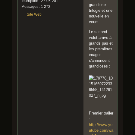
Inscription : 27-05-2011
grandiose
Messages : 1 272
trilogie et une
Site Web
nouvelle en
cours.
Le second
volet arrive à
grands pas et
les premières
images
s'annoncent
grandioses :
Premier trailer
:
http://www.yo
utube.com/wa