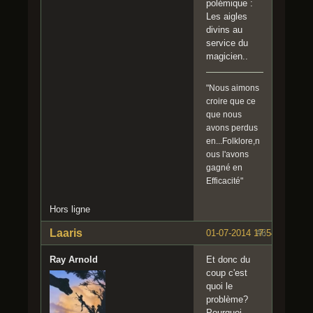
polémique :
Les aigles
divins au
service du
magicien..
"Nous aimons
croire que ce
que nous
avons perdus
en...Folklore,n
ous l'avons
gagné en
Efficacité"
Hors ligne
Laaris
01-07-2014 17:54:10
#6
Ray Arnold
Et donc du
coup c'est
quoi le
problème?
Pourquoi