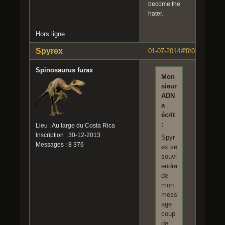
become the
hater.
Hors ligne
Spyrex
01-07-2014 20:09:23
#14
Spinosaurus furax
Mon
sieur
ADN
a
écrit
:
Lieu : Au large du Costa Rica
Inscription : 30-12-2013
Spyr
Messages : 8 376
ex se
souvi
endra
de
mon
mess
age
coup
de