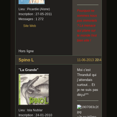
Lieu : Picardie (Aisne)
Pourquoi ne
Inscription : 27-05-2011
sommes nous
Messages : 1 272
pas immortels
? La menace
Site Web
qui plane sur
le monde l'est
bien elle !
Hors ligne
Spino L
11-06-2013 22:43:17
#4
"La Grande"
Moi c'est
Thranduil qui
j’attendais
surtout... Et
je ne suis pas
déçu!^^
Lieu : Isla Nublar
Inscription : 24-01-2010
«Je ne blâme