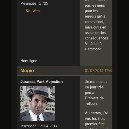
Messages : 1 725
pas les gens
pour les
Site Web
erreurs qu'ils
commettent,
mais qu'ils en
assument les
conséquences
!» - John P.
Hammond
Hors ligne
Monio
01-07-2014 12:48:59
#5
Jurassic Park Abjection
Je me suis a
ce jour très
peu a
l'univers de
Tolkien.
Au certes, j'ai
vus les trois
premier film
Inscription : 15-04-2014