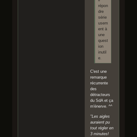
répon
dre
série
usem
ent à
une
quest
ion
inutil
e.
C'est une
remarque
récurrente
des
détracteurs
du SdA et ça
m'énerve. ^^
"Les aigles
auraient pu
tout régler en
3 minutes!