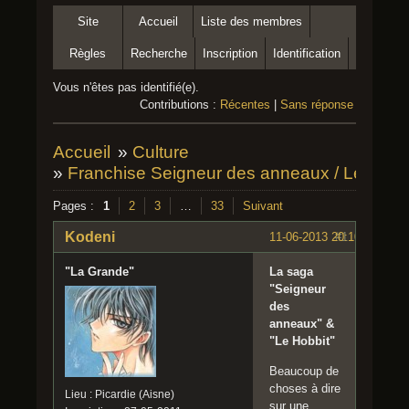
Site
Accueil
Liste des membres
Règles
Recherche
Inscription
Identification
Vous n'êtes pas identifié(e).
Contributions :
Récentes
|
Sans réponse
Accueil
»
Culture
»
Franchise Seigneur des anneaux / Le Hobb
Pages :
1
2
3
…
33
Suivant
Kodeni
11-06-2013 20:10:04
#1
"La Grande"
La saga
"Seigneur
des
anneaux" &
"Le Hobbit"
Beaucoup de
choses à dire
Lieu : Picardie (Aisne)
sur une