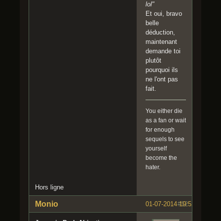
lol"
Et oui, bravo
belle
déduction,
maintenant
demande toi
plutôt
pourquoi ils
ne l'ont pas
fait.
You either die
as a fan or wait
for enough
sequels to see
yourself
become the
hater.
Hors ligne
Monio
01-07-2014 19:52:18
#12