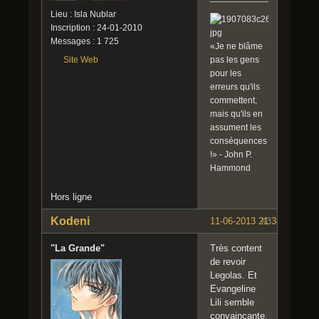
Lieu : Isla Nublar
Inscription : 24-01-2010
Messages : 1 725
«Je ne blâme
pas les gens
Site Web
pour les
erreurs qu'ils
commettent,
mais qu'ils en
assument les
conséquences
!» - John P.
Hammond
Hors ligne
Kodeni
11-06-2013 21:34:08
#3
"La Grande"
Très content
de revoir
Legolas. Et
Evangeline
Lili semble
convaincante.