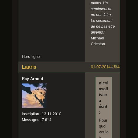
mains. Un
sentiment de
ne rien faire.
Le sentiment
de ne pas être
divertis."
Michael
Crichton
Hors ligne
Laaris
01-07-2014 19:48:22
#11
Ray Arnold
nicol
asoll
ivier
a
écrit
:
Inscription : 13-11-2010
Messages : 7 614
Pour
quoi
voulo
ir