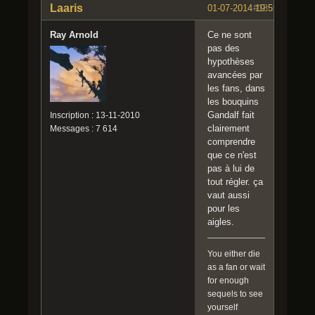
Laaris
01-07-2014 19:59:26
#13
Ray Arnold
Ce ne sont
pas des
hypothèses
avancées par
les fans, dans
les bouquins
Gandalf fait
Inscription : 13-11-2010
clairement
Messages : 7 614
comprendre
que ce n'est
pas à lui de
tout régler. ça
vaut aussi
pour les
aigles.
You either die
as a fan or wait
for enough
sequels to see
yourself