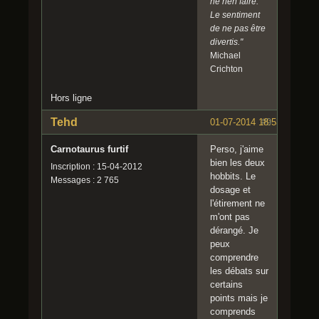
ne rien faire.
Le sentiment
de ne pas être
divertis."
Michael
Crichton
Hors ligne
Tehd
01-07-2014 18:53:33
#9
Carnotaurus furtif
Perso, j'aime
bien les deux
Inscription : 15-04-2012
hobbits. Le
Messages : 2 765
dosage et
l'étirement ne
m'ont pas
dérangé. Je
peux
comprendre
les débats sur
certains
points mais je
comprends