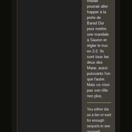
voulait
pourrait aller
frapper à la
porte de
Barad Dür
pour mettre
une mandale
à Sauron et
régler le truc
en 2-2. Ils
sont tous les
deux des
Maiar, aussi
puissants l'un
que l'autre.
Mais ce n'est
pas son rôle
non plus.
You either die
as a fan or wait
for enough
sequels to see
yourself