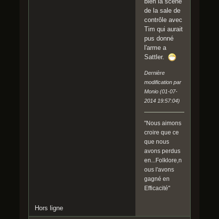
bien la scène
de la sale de
contrôle avec
Tim qui aurait
pus donné
l'arme a
Sattler.
Dernière
modification par
Monio (01-07-
2014 19:57:04)
"Nous aimons
croire que ce
que nous
avons perdus
en...Folklore,n
ous l'avons
gagné en
Efficacité"
Hors ligne