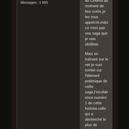
au Cinéma au
Messages : 1 965
moment de
leur sortis,je
les tous
apprécié,mais
ce n'est pas
une saga que
je vais
idolâtrer.
Mais en
traînant sur le
net,je suis
tombé sur
l'élément
polémique de
cette
saga,l’incohér
ence numéro
1 de cette
histoire,celle
qui a
déclenché le
plus de