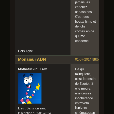
jamais les
critiques
assassines.
C'est des
beaux films et
de jolis
contes en ce
qui me
concerne.
Hors ligne
Monsieur ADN
01-07-2014 18:55:54
#10
Mothafuckin' T.rex
Ce qui
m'inquiète,
c'est le destin
de Tauriel. Si
elle meure,
une grosse
incohérence
entravera
l'univers
Lieu : Dans ton sang
cinématograp
Inscription : 02-01-2014