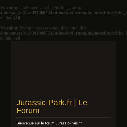
Warning
: Undefined variable $ezbbc_config in
/homepages/41/d391060533/htdocs/jp/forum/plugins/ezbbc/ezbbc
on line
410
Warning
: Trying to access array offset on null in
/homepages/41/d391060533/htdocs/jp/forum/plugins/ezbbc/ezbbc
on line
410
Jurassic-Park.fr | Le
Forum
Bienvenue sur le forum Jurassic-Park.fr