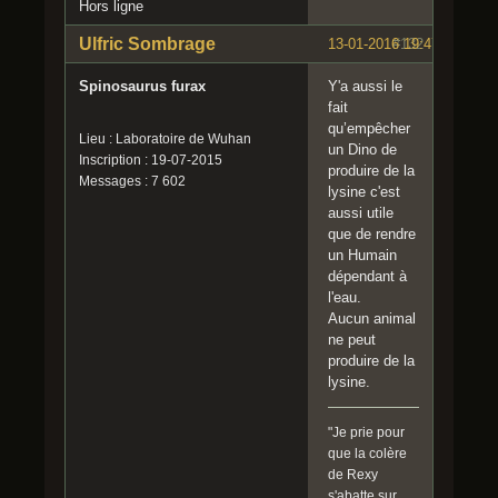
Hors ligne
Ulfric Sombrage
13-01-2016 19:47:01
#132
Spinosaurus furax
Y'a aussi le
fait
qu’empêcher
Lieu : Laboratoire de Wuhan
un Dino de
Inscription : 19-07-2015
produire de la
Messages : 7 602
lysine c'est
aussi utile
que de rendre
un Humain
dépendant à
l'eau.
Aucun animal
ne peut
produire de la
lysine.
"Je prie pour
que la colère
de Rexy
s'abatte sur