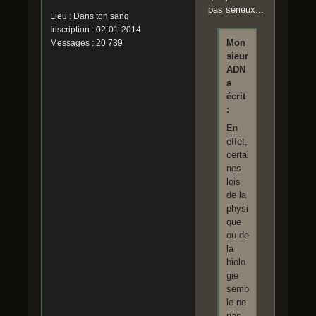
pas sérieux...
Lieu : Dans ton sang
Inscription : 02-01-2014
Mon
Messages : 20 739
sieur
ADN
a
écrit
:
En
effet,
certai
nes
lois
de la
physi
que
ou de
la
biolo
gie
semb
le ne
pas