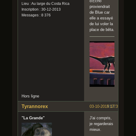
d'Echo
Lieu : Au large du Costa Rica
proviendrait
Inscription : 30-12-2013
de Blue car
Messages : 8 376
elle a essayé
de lui voler la
place de bêta.
Hors ligne
Tyrannorex
03-10-2015 17:39:54
#127
"La Grande"
J'ai compris,
je regarderais
mieux.