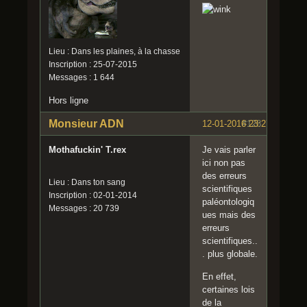
Lieu : Dans les plaines, à la chasse
Inscription : 25-07-2015
Messages : 1 644
Hors ligne
Monsieur ADN
12-01-2016 23:27:16
#128
Mothafuckin' T.rex
Je vais parler
ici non pas
des erreurs
Lieu : Dans ton sang
scientifiques
Inscription : 02-01-2014
paléontologiq
Messages : 20 739
ues mais des
erreurs
scientifiques..
. plus globale.
En effet,
certaines lois
de la