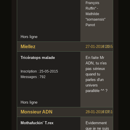
François
Ruffin" -
Mathilde
"sornaensis"
Panot
Hors ligne
Miellez
27-01-2016 20:58:13
#135
Tricératops malade
En faite Mr
ADN, tu n'es
pas sérieux
Inscription : 25-05-2015
quand tu
Messages : 792
parles d'un
univers
parallèle ^^ ?
Hors ligne
Monsieur ADN
28-01-2016 07:16:42
#136
Mothafuckin' T.rex
Evidemment
que je ne suis