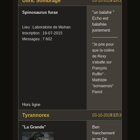
Ulfric Sombrage
03-10-2015 17:32:05
#124
Spinosaurus furax
"un balafré "
Echo est
balafrée
Lieu : Laboratoire de Wuhan
justement.
Inscription : 19-07-2015
Messages : 7 602
"Je prie pour
que la colère
de Rexy
s'abatte sur
François
Ruffin" -
Mathilde
"sornaensis"
Panot
Hors ligne
Tyrannorex
03-10-2015 17:36:02
#125
"La Grande"
Ben
franchement
je ne l'ai