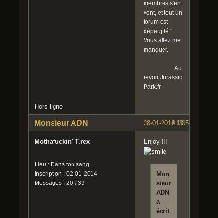
membres s'en
vont, et tout un
forum est
dépeuplé."
Vous allez me
manquer.
Au
revoir Jurassic
Park.fr !
Hors ligne
Monsieur ADN
28-01-2016 13:53:49
#138
Mothafuckin' T.rex
Enjoy !!!
Lieu : Dans ton sang
Inscription : 02-01-2014
Mon
Messages : 20 739
sieur
ADN
a
écrit