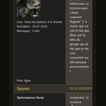
même pas vu
(comme quoi
c'était
vraiment
flagrant¨¨'), à
Lieu : Dans les plaines, à la chasse
moins que ce
Inscription : 25-07-2015
soit le fait que
Messages : 1 644
Blue soit la
bêta du
groupe qui ait
fait que je me
sois
concentré sur
elle presque
exclusivemen
t.
Hors ligne
Spyrex
03-10-2015 17:38:22
#126
Spinosaurus furax
Justement, la
cicatrice