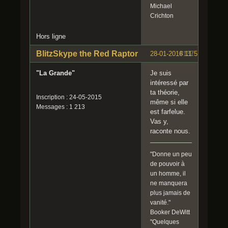
Michael
Crichton
Hors ligne
BlitzSkype the Red Raptor
28-01-2016 11:51:26
#137
"La Grande"
Je suis
intéressé par
ta théorie,
Inscription : 24-05-2015
même si elle
Messages : 1 213
est farfelue.
Vas y,
raconte nous.
"Donne un peu
de pouvoir à
un homme, il
ne manquera
plus jamais de
vanité."
Booker DeWitt
"Quelques