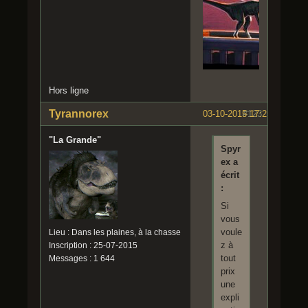
Hors ligne
Tyrannorex
03-10-2015 17:25:14
#123
"La Grande"
Spyr
ex a
écrit
:
Si
vous
voule
Lieu : Dans les plaines, à la chasse
z à
Inscription : 25-07-2015
tout
Messages : 1 644
prix
une
expli