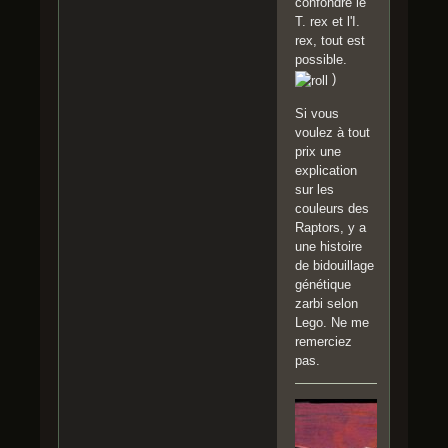
confondre le
T. rex et l'I.
rex, tout est
possible.
)
Si vous
voulez à tout
prix une
explication
sur les
couleurs des
Raptors, y a
une histoire
de bidouillage
génétique
zarbi selon
Lego. Ne me
remerciez
pas.