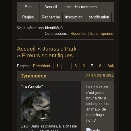
Site
Accueil
Liste des membres
Règles
Recherche
Inscription
Identification
Vous n'êtes pas identifié(e).
Contributions :
Récentes
|
Sans réponse
Accueil
»
Jurassic Park
»
Erreurs scientifiques
Pages :
Précédent
1
…
5
6
7
8
Suivant
Tyrannorex
03-10-2015 16:48:58
#121
"La Grande"
Les couleurs
c'est juste
pour aider à
distinguer les
animaux de
toute façon
non ?
Lieu : Dans les plaines, à la chasse