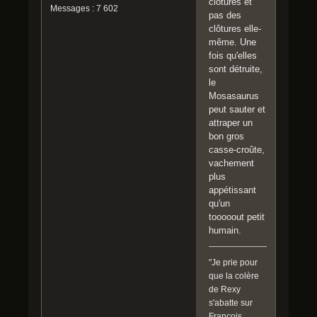
clôtures et
Messages : 7 602
pas des
clôtures elle-
même. Une
fois qu'elles
sont détruite,
le
Mosasaurus
peut sauter et
attraper un
bon gros
casse-croûte,
vachement
plus
appétissant
qu'un
tooooout petit
humain.
"Je prie pour
que la colère
de Rexy
s'abatte sur
François