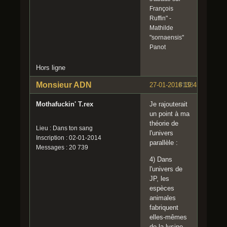
François
Ruffin" -
Mathilde
"sornaensis"
Panot
Hors ligne
Monsieur ADN
27-01-2016 19:45:05
#133
Mothafuckin' T.rex
Je rajouterait
un point à ma
théorie de
Lieu : Dans ton sang
l'univers
Inscription : 02-01-2014
parallèle :
Messages : 20 739
4) Dans
l'univers de
JP, les
espèces
animales
fabriquent
elles-mêmes
de la lysine.