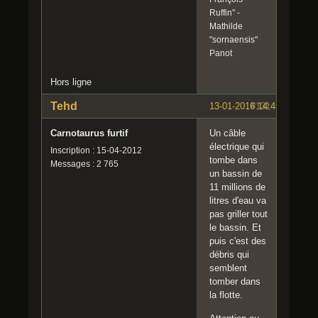
Ruffin" -
Mathilde
"sornaensis"
Panot
Hors ligne
Tehd
13-01-2016 14:45:46
#131
Carnotaurus furtif
Un câble
électrique qui
Inscription : 15-04-2012
tombe dans
Messages : 2 765
un bassin de
11 millions de
litres d'eau va
pas griller tout
le bassin. Et
puis c'est des
débris qui
semblent
tomber dans
la flotte.