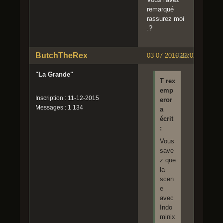
remarqué
rassurez moi
.?
ButchTheRex
03-07-2016 23:02:26
#267
"La Grande"
T rex
emp
Inscription : 11-12-2015
eror
Messages : 1 134
a
écrit
:
Vous
save
z que
la
scen
e
avec
Indo
minix