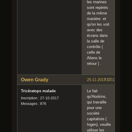
les marines
sont repérés
de la même
manière et
qu'on les voit
avec des
écrans dans
la salle de
contrôle (
celle de
Aliens le
retour ) .
Owen Grady
25-11-2017 17:15:53
#272
Tricératops malade
Le fait
qu'Hoskins,
Inscription : 27-10-2017
qui travaille
Messages : 876
pour une
société
capitaliste (
Ingen), veuille
utiliser les