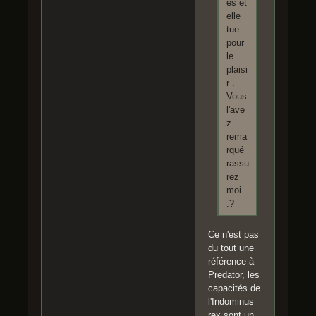
es et
elle
tue
pour
le
plaisi
r .
Vous
l'ave
z
rema
rqué
rassu
rez
moi
.?
Ce n'est pas
du tout une
référence à
Predator, les
capacités de
l'Indominus
rex sont un