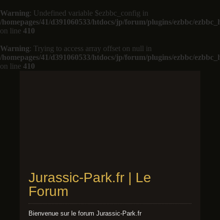
Warning
: Undefined variable $ezbbc_config in
/homepages/41/d391060533/htdocs/jp/forum/plugins/ezbbc/ezbbc
on line
410
Warning
: Trying to access array offset on null in
/homepages/41/d391060533/htdocs/jp/forum/plugins/ezbbc/ezbbc
on line
410
Jurassic-Park.fr | Le
Forum
Bienvenue sur le forum Jurassic-Park.fr