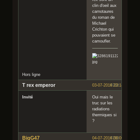
clin d'oeil aux
carnotaures
du roman de
Michael
Crichton qui
pouvaient se
camoufler.
Hors ligne
T rex emperor
03-07-2016 23:14:25
#268
Invité
Oui mais le
truc sur les
radiations
thermiques si
?
BigG47
04-07-2016 08:00:29
#269