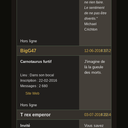
ne rien faire.
Le sentiment
de ne pas être
divertis."
Michael
Crichton
Hors ligne
BigG47
12-06-2016 17:29:29
#265
Carnotaurus furtif
J'imagine de
là la gueule
des morts.
Lieu : Dans son bocal
Inscription : 22-02-2016
Messages : 2 680
Site Web
Hors ligne
T rex emperor
03-07-2016 22:46:38
#266
Invité
Vous savez