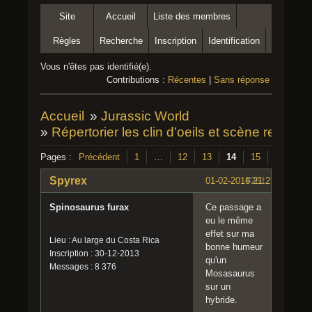
Site
Accueil
Liste des membres
Règles
Recherche
Inscription
Identification
Vous n'êtes pas identifié(e).
Contributions :
Récentes
|
Sans réponse
Accueil
»
Jurassic World
»
Répertorier les clin d'oeils et scène remake
Pages :
Précédent
1
…
12
13
14
15
16
Su
Spyrex
01-02-2016 21:23:35
#261
Spinosaurus furax
Ce passage a
eu le même
effet sur ma
Lieu : Au large du Costa Rica
bonne humeur
Inscription : 30-12-2013
qu'un
Messages : 8 376
Mosasaurus
sur un
hybride.