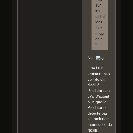
sur
les
radiat
ions
ther
miqu
es si
?
Non
Il ne faut
vraiment pas
voir de clin
d'oeil à
Predator dans
JW. D'autant
plus que le
Predator ne
détecte pas
les radiations
thermiques de
façon