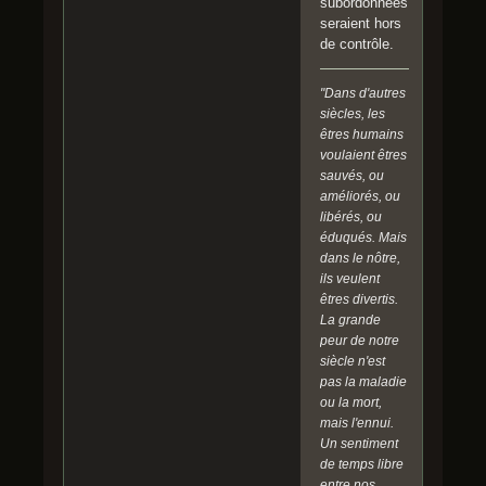
subordonnées
seraient hors
de contrôle.
"Dans d'autres
siècles, les
êtres humains
voulaient êtres
sauvés, ou
améliorés, ou
libérés, ou
éduqués. Mais
dans le nôtre,
ils veulent
êtres divertis.
La grande
peur de notre
siècle n'est
pas la maladie
ou la mort,
mais l'ennui.
Un sentiment
de temps libre
entre nos