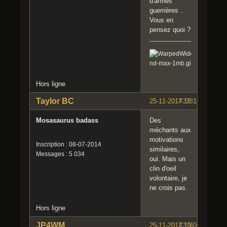
d'armes
guerrières .
Vous en
pensez quoi ?
Hors ligne
Taylor BC
25-11-2017 18:12:37
#273
Mosasaurus badass
Des
méchants aux
motivations
Inscription : 08-07-2014
similaires,
Messages : 5 034
oui. Mais un
clin d'oeil
volontaire, je
ne crois pas.
Hors ligne
JP4WM
25-11-2017 19:06:07
#274