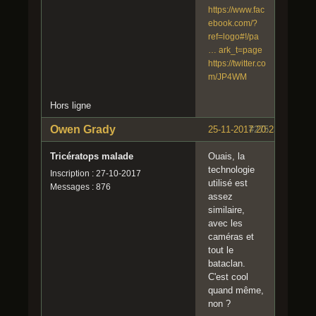
https://www.fac
ebook.com/?
ref=logo#!/pa
… ark_t=page
https://twitter.co
m/JP4WM
Hors ligne
Owen Grady
25-11-2017 20:23:42
#275
Tricératops malade
Ouais, la
technologie
Inscription : 27-10-2017
utilisé est
Messages : 876
assez
similaire,
avec les
caméras et
tout le
bataclan.
C'est cool
quand même,
non ?