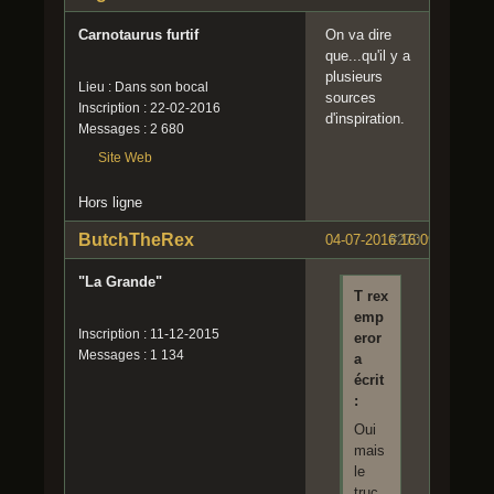
Carnotaurus furtif
On va dire
que...qu'il y a
plusieurs
Lieu : Dans son bocal
sources
Inscription : 22-02-2016
d'inspiration.
Messages : 2 680
Site Web
Hors ligne
ButchTheRex
04-07-2016 16:09:51
#270
"La Grande"
T rex
emp
Inscription : 11-12-2015
eror
Messages : 1 134
a
écrit
:
Oui
mais
le
truc