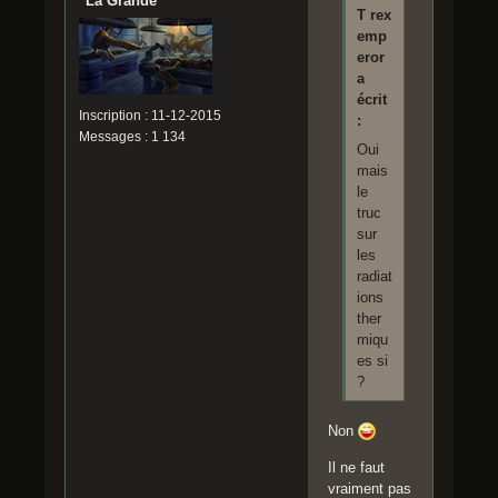
"La Grande"
T rex
emp
eror
a
écrit
Inscription : 11-12-2015
:
Messages : 1 134
Oui
mais
le
truc
sur
les
radiat
ions
ther
miqu
es si
?
Non
Il ne faut
vraiment pas