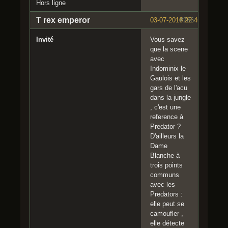
Hors ligne
T rex emperor
03-07-2016 22:46:38
#266
Invité
Vous savez
que la scene
avec
Indominix le
Gaulois et les
gars de l'acu
dans la jungle
, c'est une
reference à
Predator ?
D'ailleurs la
Dame
Blanche à
trois points
communs
avec les
Predators :
elle peut se
camoufler ,
elle détecte