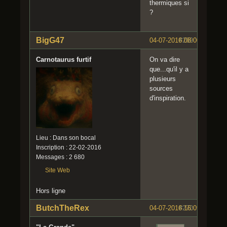
thermiques si
?
BigG47
04-07-2016 08:00:29
#269
Carnotaurus furtif
On va dire
que...qu'il y a
plusieurs
sources
d'inspiration.
Lieu : Dans son bocal
Inscription : 22-02-2016
Messages : 2 680
Site Web
Hors ligne
ButchTheRex
04-07-2016 16:09:51
#270