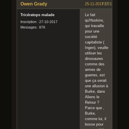
Owen Grady
25-11-2017 17:15:53
#272
Tricératops malade
Le fait
qu'Hoskins,
Inscription : 27-10-2017
qui travaille
Messages : 876
pour une
société
capitaliste (
Ingen), veuille
utiliser les
dinosaures
comme des
armes de
guerres, est
que ça serait
une allusion à
Burke, dans
Aliens le
Retour ?
Parce que ,
Burke,
comme lui, il
bosse pour