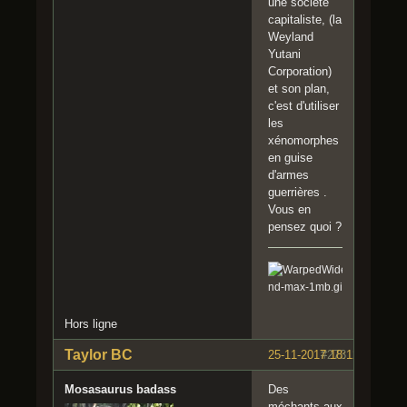
une société
capitaliste, (la
Weyland
Yutani
Corporation)
et son plan,
c'est d'utiliser
les
xénomorphes
en guise
d'armes
guerrières .
Vous en
pensez quoi ?
Hors ligne
Taylor BC
25-11-2017 18:12:37
#273
Mosasaurus badass
Des
méchants aux