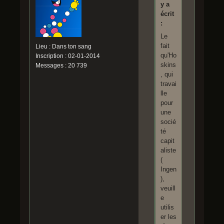
y a
écrit
:
Le
fait
Lieu : Dans ton sang
qu'Ho
Inscription : 02-01-2014
skins
Messages : 20 739
, qui
travai
lle
pour
une
socié
té
capit
aliste
(
Ingen
),
veuill
e
utilis
er les