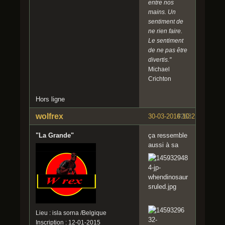
entre nos
mains. Un
sentiment de
ne rien faire.
Le sentiment
de ne pas être
divertis."
Michael
Crichton
Hors ligne
wolfrex
30-03-2016 10:21:31
#263
"La Grande"
ça ressemble
aussi à sa
Lieu : isla sorna /Belgique
Inscription : 12-01-2015