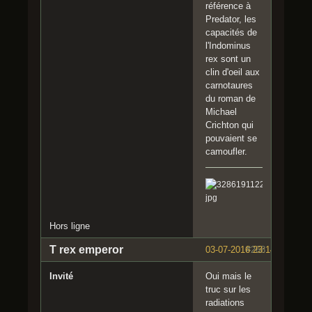
référence à
Predator, les
capacités de
l'Indominus
rex sont un
clin d'oeil aux
carnotaures
du roman de
Michael
Crichton qui
pouvaient se
camoufler.
Hors ligne
T rex emperor
03-07-2016 23:14:25
#268
Invité
Oui mais le
truc sur les
radiations