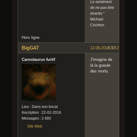
Le sentiment
de ne pas être
divertis."
Michael
Crichton
Hors ligne
BigG47
12-06-2016 17:29:29
#265
Carnotaurus furtif
J'imagine de
là la gueule
des morts.
Lieu : Dans son bocal
Inscription : 22-02-2016
Messages : 2 680
Site Web