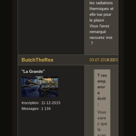
les radiations
thermiques et
elle tue pour
le plaisir .
Vous l'avez
remarqué
rassurez moi
.?
ButchTheRex
03-07-2016 23:02:26
#267
"La Grande"
T rex
emp
eror
a
écrit
Inscription : 11-12-2015
:
Messages : 1 134
Vous
save
z que
la
scen