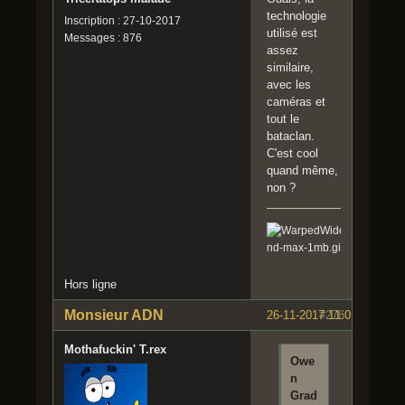
technologie
Inscription : 27-10-2017
utilisé est
Messages : 876
assez
similaire,
avec les
caméras et
tout le
bataclan.
C'est cool
quand même,
non ?
Hors ligne
Monsieur ADN
26-11-2017 11:01:49
#276
Mothafuckin' T.rex
Owe
n
Grad