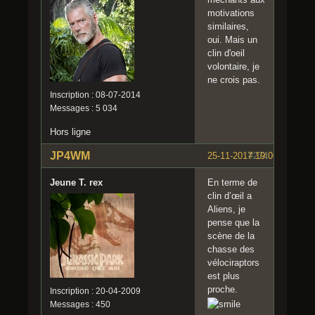
motivations
similaires,
oui. Mais un
clin d'oeil
volontaire, je
ne crois pas.
Inscription : 08-07-2014
Messages : 5 034
Hors ligne
JP4WM
25-11-2017 19:06:07
#274
Jeune T. rex
En terme de
clin d’œil a
Aliens, je
pense que la
scène de la
chasse des
vélociraptors
est plus
proche.
Inscription : 20-04-2009
Messages : 450