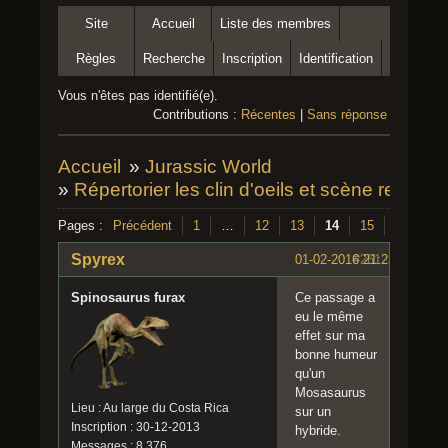
Site
Accueil
Liste des membres
Règles
Recherche
Inscription
Identification
Vous n'êtes pas identifié(e).
Contributions :
Récentes
|
Sans réponse
Accueil
»
Jurassic World
»
Répertorier les clin d'oeils et scène remake
Pages :
Précédent
1
…
12
13
14
15
16
Su
Spyrex
01-02-2016 21:23:35
#261
Spinosaurus furax
Ce passage a
eu le même
effet sur ma
bonne humeur
qu'un
Mosasaurus
Lieu : Au large du Costa Rica
sur un
Inscription : 30-12-2013
hybride.
Messages : 8 376