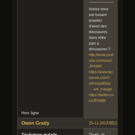
Auriez-vous
par hasard
projetez
d'avoir des
dinosaures
dans vôtre
parc a
dinosaures ?
http://www.yout
ube.com/user/
JP4WM
https://www.fac
ebook.com/?
ref=logo#!/pa
… ark_t=page
https://twitter.co
m/JP4WM
Hors ligne
Owen Grady
25-11-2017 20:23:42
#275
Tricératops malade
Ouais, la