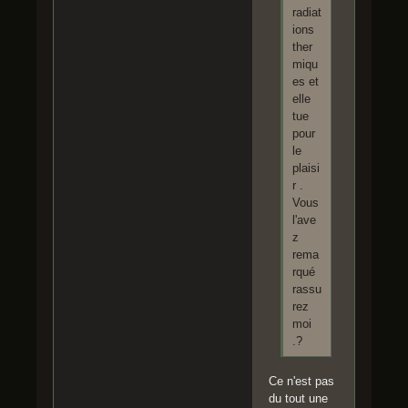
radiat
ions
ther
miqu
es et
elle
tue
pour
le
plaisi
r .
Vous
l'ave
z
rema
rqué
rassu
rez
moi
.?
Ce n'est pas
du tout une