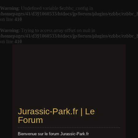
Warning
: Undefined variable $ezbbc_config in
/homepages/41/d391060533/htdocs/jp/forum/plugins/ezbbc/ezbbc
on line
410
Warning
: Trying to access array offset on null in
/homepages/41/d391060533/htdocs/jp/forum/plugins/ezbbc/ezbbc
on line
410
Jurassic-Park.fr | Le
Forum
Bienvenue sur le forum Jurassic-Park.fr