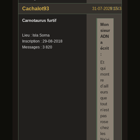
Cachalot93
31-07-2025 15:38:10
#174
Carnotaurus furtif
Mon
sieur
Lieu : Isla Sorna
ADN
Inscription : 29-08-2018
a
Messages : 3 820
écrit
:
Et
qui
mont
re
d’aill
eurs
que
tout
n’est
pas
rose
chez
les
Na’vi