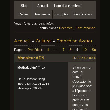
Site
Accueil
Liste des membres
Règles
Recherche
Inscription
Identification
Vous n'êtes pas identifié(e).
Contributions :
Récentes
|
Sans réponse
Accueil
»
Culture
»
Franchise Avatar
Pages :
Précédent
1
…
7
8
9
10
Suivant
Monsieur ADN
26-12-2023 09:18:01
#161
Mothafuckin' T.rex
Sinon de mon
coté j'ai
trouvé
Lieu : Dans ton sang
d'occasion le
Inscription : 02-01-2014
jeu vidéo sorti
Messages : 20 737
à l'époque de
la sortie du
premier film
que je vais
essayer d'ici