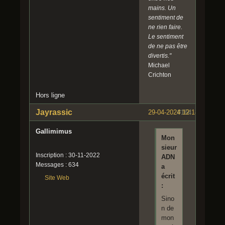
mains. Un
sentiment de
ne rien faire.
Le sentiment
de ne pas être
divertis."
Michael
Crichton
Hors ligne
Jayrassic
29-04-2024 12:18:48
#164
Gallimimus
Mon
sieur
Inscription : 30-11-2022
ADN
Messages : 634
a
écrit
Site Web
:
Sino
n de
mon