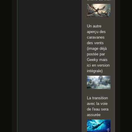
Un autre
aperçu des
caravanes
des vents
(image déjà
postée par
Geeky mais
ici en version
intégrale)
La transition
avec la voie
de l'eau sera
assurée