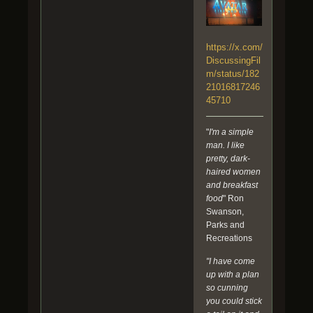
https://x.com/
DiscussingFil
m/status/182
21016817246
45710
"
I'm a simple
man. I like
pretty, dark-
haired women
and breakfast
food
" Ron
Swanson,
Parks and
Recreations
"I have come
up with a plan
so cunning
you could stick