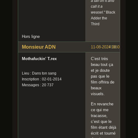
a tail on it and
call it a
weasel."
Black
Adder the
Third
Hors ligne
Monsieur ADN
11-08-2024 08:01:15
#166
Mothafuckin' T.rex
C’est très
beau tout ça
et je doute
Lieu : Dans ton sang
pas que le
Inscription : 02-01-2014
film offrira de
Messages : 20 737
beaux
visuels.
En revanche
ce qui me
tracasse,
c’est que le
film étant déjà
écrit et tourné