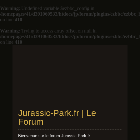
Warning
: Undefined variable $ezbbc_config in
/homepages/41/d391060533/htdocs/jp/forum/plugins/ezbbc/ezbbc
on line
410
Warning
: Trying to access array offset on null in
/homepages/41/d391060533/htdocs/jp/forum/plugins/ezbbc/ezbbc
on line
410
Jurassic-Park.fr | Le
Forum
Bienvenue sur le forum Jurassic-Park.fr