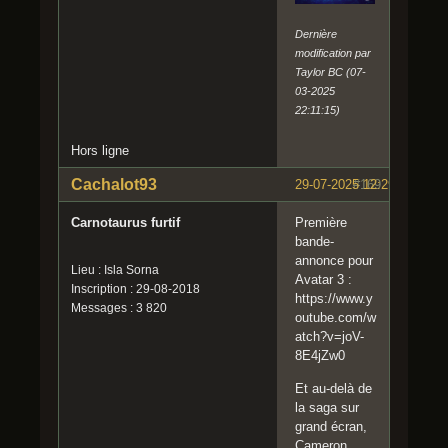
Dernière
modification par
Taylor BC (07-
03-2025
22:11:15)
Hors ligne
Cachalot93
29-07-2025 12:29:33
#169
Carnotaurus furtif
Première
bande-
annonce pour
Lieu : Isla Sorna
Avatar 3 :
Inscription : 29-08-2018
https://www.y
Messages : 3 820
outube.com/w
atch?v=joV-
8E4jZw0
Et au-delà de
la saga sur
grand écran,
Cameron