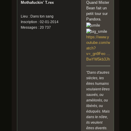
Mothafuckin' T.rex
Quand Mister
Bean fait un
petit tour sur
Lieu : Dans ton sang
Pandora.
Inscription : 02-01-2014
Messages : 20 737
https://www.y
outube.com/w
atch?
v=_gn9Feo …
BwYW5kb3Jh
"Dans d'autres
siècles, les
êtres humains
voulaient êtres
sauvés, ou
améliorés, ou
libérés, ou
éduqués. Mais
dans le nôtre,
ils veulent
êtres divertis.