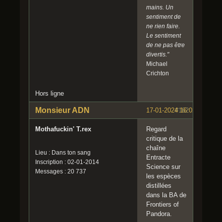
mains. Un
sentiment de
ne rien faire.
Le sentiment
de ne pas être
divertis."
Michael
Crichton
Hors ligne
Monsieur ADN
17-01-2024 16:02:59
#162
Mothafuckin' T.rex
Regard
critique de la
chaîne
Lieu : Dans ton sang
Entracte
Inscription : 02-01-2014
Science sur
Messages : 20 737
les espèces
distillées
dans la BA de
Frontiers of
Pandora.