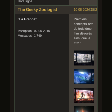
Hors ligne
The Geeky Zoologist
10-08-2024 18:28:20
#165
"La Grande"
Premiers
concepts arts
du troisième
Inscription : 02-06-2016
film dévoilés
Messages : 1 749
ainsi que le
titre :