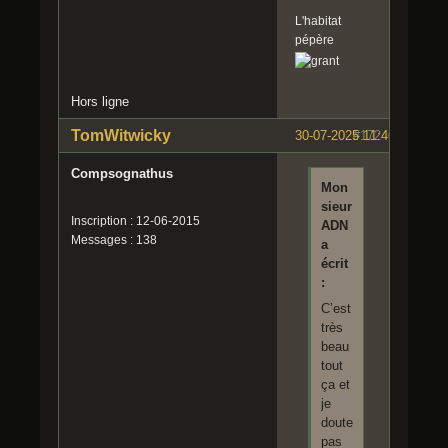
L'habitat
pépère
Hors ligne
TomWitwicky
30-07-2025 11:46:21
#172
Compsognathus
Mon
sieur
Inscription : 12-06-2015
ADN
Messages : 138
a
écrit
:
C’est
très
beau
tout
ça et
je
doute
pas