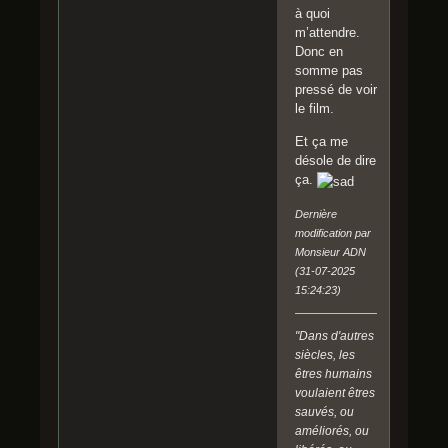
à quoi
m’attendre.
Donc en
somme pas
pressé de voir
le film.
Et ça me
désole de dire
ça.
Dernière
modification par
Monsieur ADN
(31-07-2025
15:24:23)
"Dans d'autres
siècles, les
êtres humains
voulaient êtres
sauvés, ou
améliorés, ou