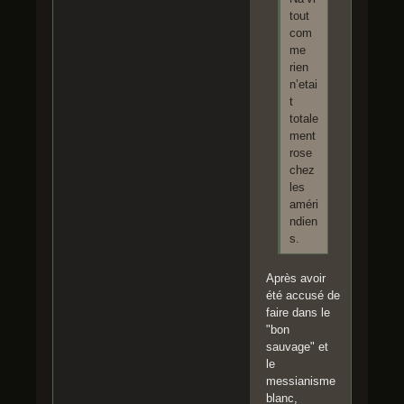
tout
com
me
rien
n’etai
t
totale
ment
rose
chez
les
améri
ndien
s.
Après avoir
été accusé de
faire dans le
"bon
sauvage" et
le
messianisme
blanc,