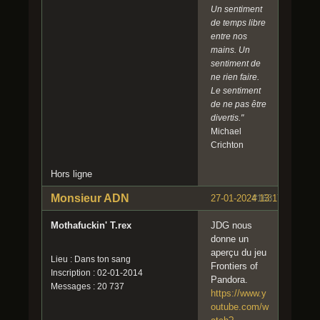
Un sentiment
de temps libre
entre nos
mains. Un
sentiment de
ne rien faire.
Le sentiment
de ne pas être
divertis."
Michael
Crichton
Hors ligne
Monsieur ADN
27-01-2024 13:17:23
#163
Mothafuckin' T.rex
JDG nous
donne un
aperçu du jeu
Lieu : Dans ton sang
Frontiers of
Inscription : 02-01-2014
Pandora.
Messages : 20 737
https://www.y
outube.com/w