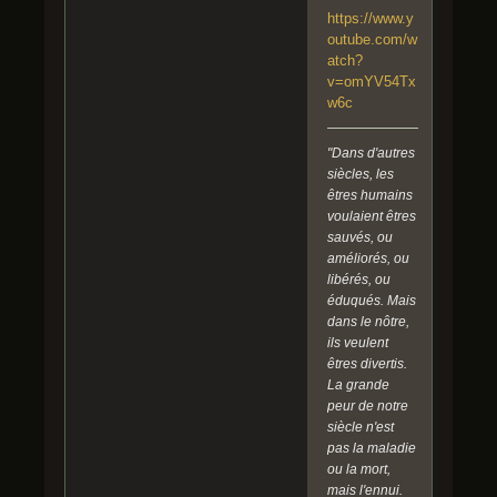
https://www.y
outube.com/w
atch?
v=omYV54Tx
w6c
"Dans d'autres
siècles, les
êtres humains
voulaient êtres
sauvés, ou
améliorés, ou
libérés, ou
éduqués. Mais
dans le nôtre,
ils veulent
êtres divertis.
La grande
peur de notre
siècle n'est
pas la maladie
ou la mort,
mais l'ennui.