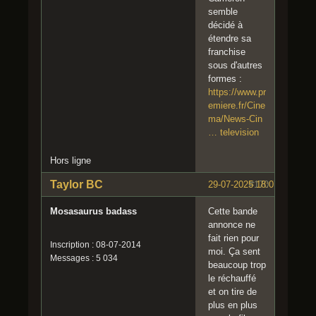
semble
décidé à
étendre sa
franchise
sous d'autres
formes :
https://www.pr
emiere.fr/Cine
ma/News-Cin
… television
Hors ligne
Taylor BC
29-07-2025 18:07:22
#170
Mosasaurus badass
Cette bande
annonce ne
fait rien pour
Inscription : 08-07-2014
moi. Ça sent
Messages : 5 034
beaucoup trop
le réchauffé
et on tire de
plus en plus