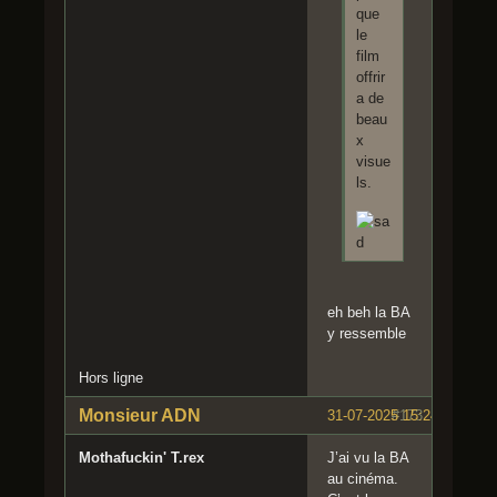
que
le
film
offrir
a de
beau
x
visue
ls.
eh beh la BA
y ressemble
Hors ligne
Monsieur ADN
31-07-2025 15:24:04
#173
Mothafuckin' T.rex
J’ai vu la BA
au cinéma.