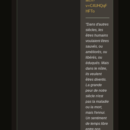
atch?
v=C4UHQqF
HFTo
"Dans d'autres
siècles, les
êtres humains
voulaient êtres
sauvés, ou
améliorés, ou
libérés, ou
éduqués. Mais
dans le nôtre,
ils veulent
êtres divertis.
La grande
peur de notre
siècle n'est
pas la maladie
ou la mort,
mais l'ennui.
Un sentiment
de temps libre
entre nos