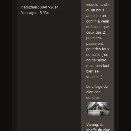
visuels tandis
Inscription : 08-07-2014
qu'on nous
Messages : 5 034
annonce un
conflit à venir
si épique que
ceux des 2
premiers
passeront
pour des feux
de paille (j'en
doute perso...
mais bon faut
bien se
vendre...)
Le village du
clan des
cendres
Varang, la
cheffe du clan